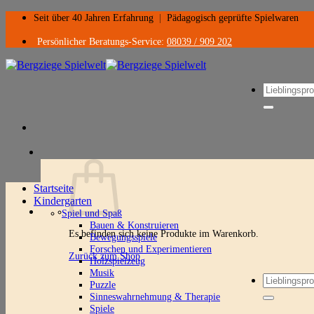
Zum
Seit über 40 Jahren Erfahrung
|
Pädagogisch geprüfte Spielwaren
Inhalt
springen
Persönlicher Beratungs-Service:
08039 / 909 202
Suchen
nach:
Startseite
Kindergarten
Spiel und Spaß
Bauen & Konstruieren
Es befinden sich keine Produkte im Warenkorb.
Bewegungsspiele
Forschen und Experimentieren
Zurück zum Shop
Holzspielzeug
Musik
Suchen
Puzzle
nach:
Sinneswahrnehmung & Therapie
Spiele