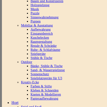
Bauen und Konstruieren
Holzspielzeug
Musik
Puzzle
Sinneswahrnehmung
Puppen
Mobiliar & Ausstattung
Aufbewahrung
Eingangsbereich
Kuschelecken
Raumgestaltung
Regale & Schränke
Ruhe- & Schlafräume
Spielgeräte
Stühle & Tische
Outdoor
Bänke, Stühle & Tische
Sand- & Wasserspielzeug
Sonnenschutz
Spielplatzgeräte für U3
Kreativ-Ecke
Farben & Stifte
Kleben & Schneiden
Kneten & Modellieren
Papieraufbewahrung
Hort
Spiel und Spaß