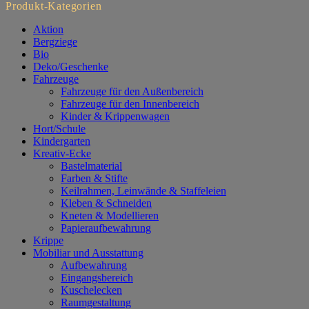
mit
Produkt-Kategorien
Reling
Menge
Aktion
Bergziege
Bio
Deko/Geschenke
Fahrzeuge
Fahrzeuge für den Außenbereich
Fahrzeuge für den Innenbereich
Kinder & Krippenwagen
Hort/Schule
Kindergarten
Kreativ-Ecke
Bastelmaterial
Farben & Stifte
Keilrahmen, Leinwände & Staffeleien
Kleben & Schneiden
Kneten & Modellieren
Papieraufbewahrung
Krippe
Mobiliar und Ausstattung
Aufbewahrung
Eingangsbereich
Kuschelecken
Raumgestaltung