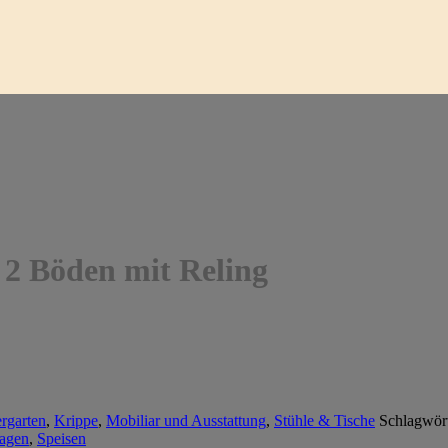
2 Böden mit Reling
rgarten
,
Krippe
,
Mobiliar und Ausstattung
,
Stühle & Tische
Schlagwör
agen
,
Speisen