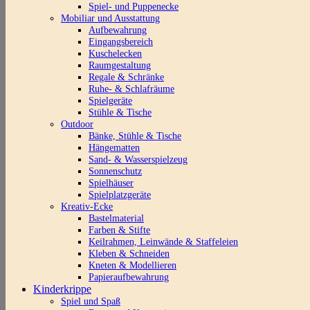
Spiel- und Puppenecke
Mobiliar und Ausstattung
Aufbewahrung
Eingangsbereich
Kuschelecken
Raumgestaltung
Regale & Schränke
Ruhe- & Schlafräume
Spielgeräte
Stühle & Tische
Outdoor
Bänke, Stühle & Tische
Hängematten
Sand- & Wasserspielzeug
Sonnenschutz
Spielhäuser
Spielplatzgeräte
Kreativ-Ecke
Bastelmaterial
Farben & Stifte
Keilrahmen, Leinwände & Staffeleien
Kleben & Schneiden
Kneten & Modellieren
Papieraufbewahrung
Kinderkrippe
Spiel und Spaß