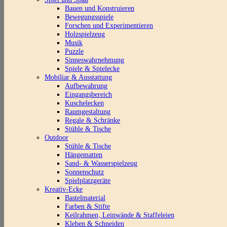
Bauen und Konstruieren
Bewegungsspiele
Forschen und Experimentieren
Holzspielzeug
Musik
Puzzle
Sinneswahrnehmung
Spiele & Spielecke
Mobiliar & Ausstattung
Aufbewahrung
Eingangsbereich
Kuschelecken
Raumgestaltung
Regale & Schränke
Stühle & Tische
Outdoor
Stühle & Tische
Hängematten
Sand- & Wasserspielzeug
Sonnenschutz
Spielplatzgeräte
Kreativ-Ecke
Bastelmaterial
Farben & Stifte
Keilrahmen, Leinwände & Staffeleien
Kleben & Schneiden