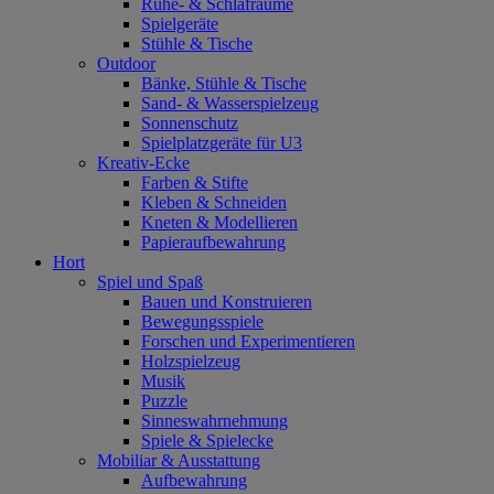
Ruhe- & Schlafräume
Spielgeräte
Stühle & Tische
Outdoor
Bänke, Stühle & Tische
Sand- & Wasserspielzeug
Sonnenschutz
Spielplatzgeräte für U3
Kreativ-Ecke
Farben & Stifte
Kleben & Schneiden
Kneten & Modellieren
Papieraufbewahrung
Hort
Spiel und Spaß
Bauen und Konstruieren
Bewegungsspiele
Forschen und Experimentieren
Holzspielzeug
Musik
Puzzle
Sinneswahrnehmung
Spiele & Spielecke
Mobiliar & Ausstattung
Aufbewahrung