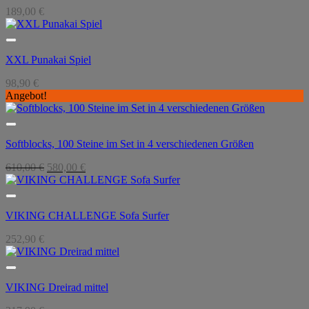
189,00
€
XXL Punakai Spiel
98,90
€
Angebot!
Softblocks, 100 Steine im Set in 4 verschiedenen Größen
Ursprünglicher
Aktueller
610,00
€
580,00
€
Preis
Preis
war:
ist:
610,00 €
580,00 €.
VIKING CHALLENGE Sofa Surfer
252,90
€
VIKING Dreirad mittel