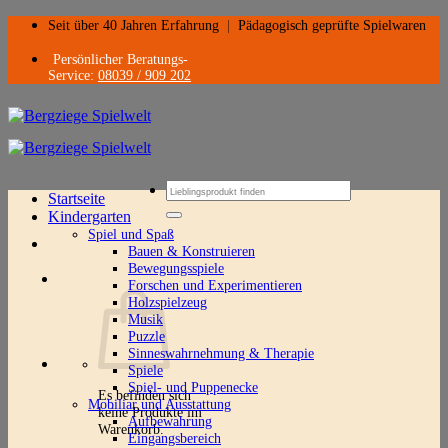
Zum
Seit über 40 Jahren Erfahrung
|
Pädagogisch geprüfte Spielwaren
Inhalt
springen
Persönlicher Beratungs-
Service:
08039 / 909 202
Suchen
Startseite
nach:
Kindergarten
Spiel und Spaß
Bauen & Konstruieren
Bewegungsspiele
Forschen und Experimentieren
Holzspielzeug
Musik
Puzzle
Sinneswahrnehmung & Therapie
Spiele
Spiel- und Puppenecke
Es befinden sich
Mobiliar und Ausstattung
keine Produkte im
Aufbewahrung
Warenkorb.
Eingangsbereich