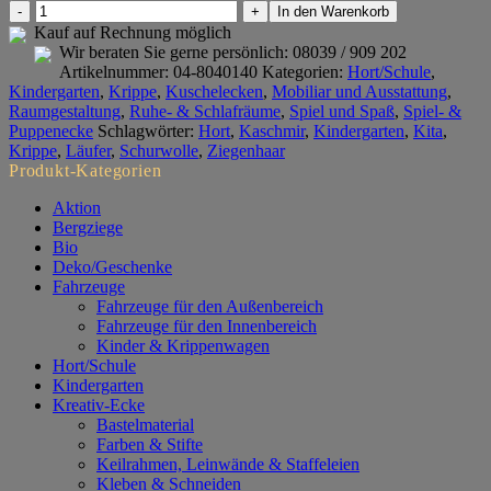
Läufer
In den Warenkorb
INTERLIFE,
Kauf auf Rechnung möglich
Preis
Wir beraten Sie gerne persönlich:
08039 / 909 202
pro
Artikelnummer:
04-8040140
Kategorien:
Hort/Schule
,
qm
Kindergarten
,
Krippe
,
Kuschelecken
,
Mobiliar und Ausstattung
,
Menge
Raumgestaltung
,
Ruhe- & Schlafräume
,
Spiel und Spaß
,
Spiel- &
Puppenecke
Schlagwörter:
Hort
,
Kaschmir
,
Kindergarten
,
Kita
,
Krippe
,
Läufer
,
Schurwolle
,
Ziegenhaar
Produkt-Kategorien
Aktion
Bergziege
Bio
Deko/Geschenke
Fahrzeuge
Fahrzeuge für den Außenbereich
Fahrzeuge für den Innenbereich
Kinder & Krippenwagen
Hort/Schule
Kindergarten
Kreativ-Ecke
Bastelmaterial
Farben & Stifte
Keilrahmen, Leinwände & Staffeleien
Kleben & Schneiden