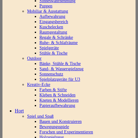
Sinneswahrnehmung
Puppen
Mobiliar & Ausstattung
Aufbewahrung
Eingangsbereich
Kuschelecken
Raumgestaltung
Regale & Schränke
Ruhe- & Schlafräume
Spielgeräte
Stühle & Tische
Outdoor
Bänke, Stühle & Tische
Sand- & Wasserspielzeug
Sonnenschutz
Spielplatzgeräte für U3
Kreativ-Ecke
Farben & Stifte
Kleben & Schneiden
Kneten & Modellieren
Papieraufbewahrung
Hort
Spiel und Spaß
Bauen und Konstruieren
Bewegungsspiele
Forschen und Experimentieren
Holzspielzeug