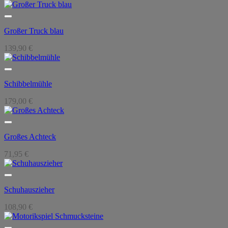
Großer Truck blau
139,90
€
Schibbelmühle
179,00
€
Großes Achteck
71,95
€
Schuhauszieher
108,90
€