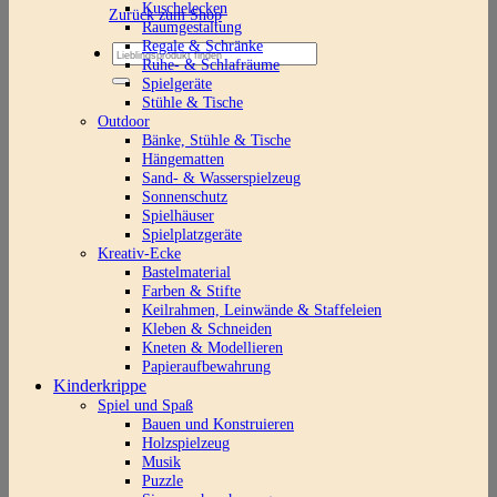
Kuschelecken
Zurück zum Shop
Raumgestaltung
Regale & Schränke
Suchen
Ruhe- & Schlafräume
nach:
Spielgeräte
Stühle & Tische
Outdoor
Bänke, Stühle & Tische
Hängematten
Sand- & Wasserspielzeug
Sonnenschutz
Spielhäuser
Spielplatzgeräte
Kreativ-Ecke
Bastelmaterial
Farben & Stifte
Keilrahmen, Leinwände & Staffeleien
Kleben & Schneiden
Kneten & Modellieren
Papieraufbewahrung
Kinderkrippe
Spiel und Spaß
Bauen und Konstruieren
Holzspielzeug
Musik
Puzzle