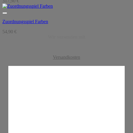
317,90
€
Zuordnungsspiel Farben
54,90
€
Wir versenden mit
Versandkosten