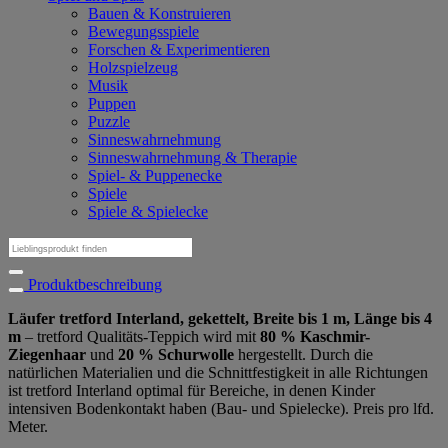
Bauen & Konstruieren
Bewegungsspiele
Forschen & Experimentieren
Holzspielzeug
Musik
Puppen
Puzzle
Sinneswahrnehmung
Sinneswahrnehmung & Therapie
Spiel- & Puppenecke
Spiele
Spiele & Spielecke
Suchen
nach:
Produktbeschreibung
Läufer tretford Interland, gekettelt, Breite bis 1 m, Länge bis 4
m
– tretford Qualitäts-Teppich wird mit
80 % Kaschmir-
Ziegenhaar
und
20 % Schurwolle
hergestellt. Durch die
natürlichen Materialien und die Schnittfestigkeit in alle Richtungen
ist tretford Interland optimal für Bereiche, in denen Kinder
intensiven Bodenkontakt haben (Bau- und Spielecke). Preis pro lfd.
Meter.