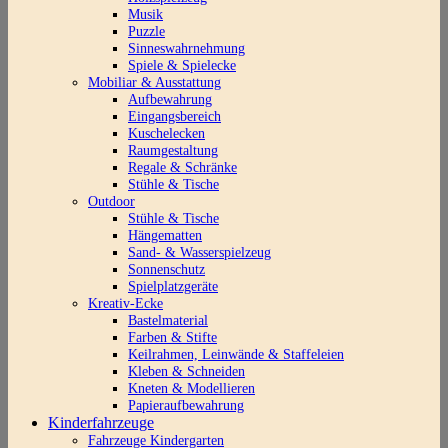
Musik
Puzzle
Sinneswahrnehmung
Spiele & Spielecke
Mobiliar & Ausstattung
Aufbewahrung
Eingangsbereich
Kuschelecken
Raumgestaltung
Regale & Schränke
Stühle & Tische
Outdoor
Stühle & Tische
Hängematten
Sand- & Wasserspielzeug
Sonnenschutz
Spielplatzgeräte
Kreativ-Ecke
Bastelmaterial
Farben & Stifte
Keilrahmen, Leinwände & Staffeleien
Kleben & Schneiden
Kneten & Modellieren
Papieraufbewahrung
Kinderfahrzeuge
Fahrzeuge Kindergarten