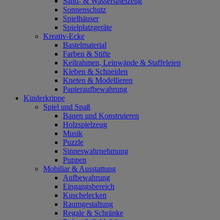
Sand- & Wasserspielzeug
Sonnenschutz
Spielhäuser
Spielplatzgeräte
Kreativ-Ecke
Bastelmaterial
Farben & Stifte
Keilrahmen, Leinwände & Staffeleien
Kleben & Schneiden
Kneten & Modellieren
Papieraufbewahrung
Kinderkrippe
Spiel und Spaß
Bauen und Konstruieren
Holzspielzeug
Musik
Puzzle
Sinneswahrnehmung
Puppen
Mobiliar & Ausstattung
Aufbewahrung
Eingangsbereich
Kuschelecken
Raumgestaltung
Regale & Schränke