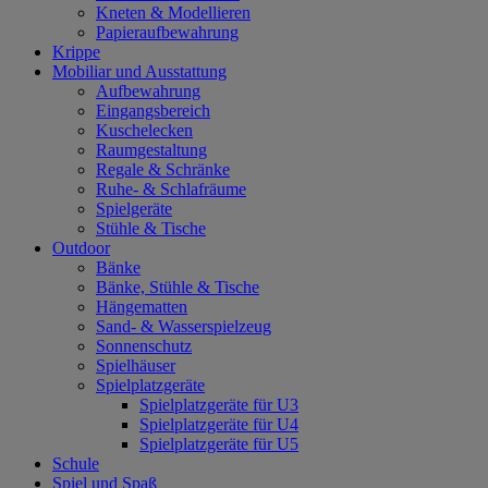
Kneten & Modellieren
Papieraufbewahrung
Krippe
Mobiliar und Ausstattung
Aufbewahrung
Eingangsbereich
Kuschelecken
Raumgestaltung
Regale & Schränke
Ruhe- & Schlafräume
Spielgeräte
Stühle & Tische
Outdoor
Bänke
Bänke, Stühle & Tische
Hängematten
Sand- & Wasserspielzeug
Sonnenschutz
Spielhäuser
Spielplatzgeräte
Spielplatzgeräte für U3
Spielplatzgeräte für U4
Spielplatzgeräte für U5
Schule
Spiel und Spaß