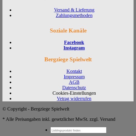
Versand & Lieferung
Zahlungsmethoden
Soziale Kanäle
Facebook
Instagram
Bergziege Spielwelt
Kontakt
Impressum
AGB
Datenschutz
Cookies-Einstellungen
Vetrag widerrufen
© Copyright - Bergziege Spielwelt
* Alle Preisangaben inkl. gesetzlicher MwSt. zzgl. Versand
Suchen
nach: