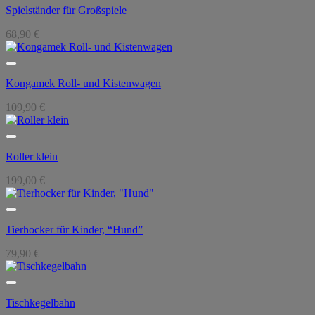
Spielständer für Großspiele
68,90
€
Kongamek Roll- und Kistenwagen
109,90
€
Roller klein
199,00
€
Tierhocker für Kinder, “Hund”
79,90
€
Tischkegelbahn