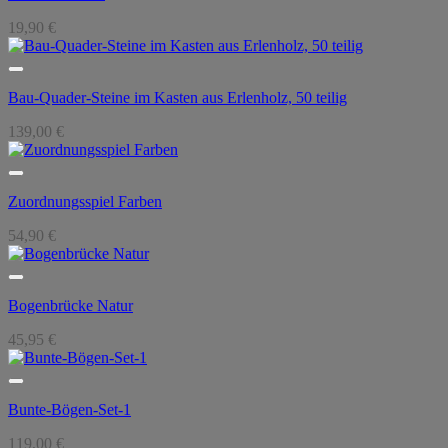
19,90
€
Bau-Quader-Steine im Kasten aus Erlenholz, 50 teilig
139,00
€
Zuordnungsspiel Farben
54,90
€
Bogenbrücke Natur
45,95
€
Bunte-Bögen-Set-1
119,00
€