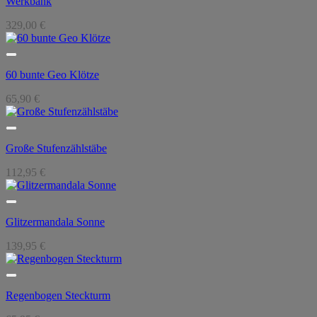
Werkbank
329,00
€
60 bunte Geo Klötze
65,90
€
Große Stufenzählstäbe
112,95
€
Glitzermandala Sonne
139,95
€
Regenbogen Steckturm