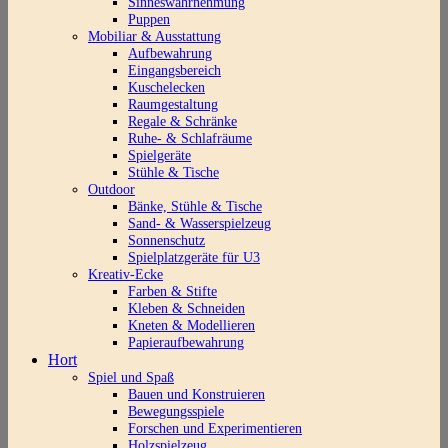
Sinneswahrnehmung
Puppen
Mobiliar & Ausstattung
Aufbewahrung
Eingangsbereich
Kuschelecken
Raumgestaltung
Regale & Schränke
Ruhe- & Schlafräume
Spielgeräte
Stühle & Tische
Outdoor
Bänke, Stühle & Tische
Sand- & Wasserspielzeug
Sonnenschutz
Spielplatzgeräte für U3
Kreativ-Ecke
Farben & Stifte
Kleben & Schneiden
Kneten & Modellieren
Papieraufbewahrung
Hort
Spiel und Spaß
Bauen und Konstruieren
Bewegungsspiele
Forschen und Experimentieren
Holzspielzeug