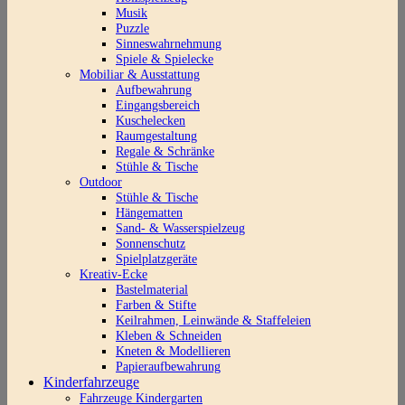
Musik
Puzzle
Sinneswahrnehmung
Spiele & Spielecke
Mobiliar & Ausstattung
Aufbewahrung
Eingangsbereich
Kuschelecken
Raumgestaltung
Regale & Schränke
Stühle & Tische
Outdoor
Stühle & Tische
Hängematten
Sand- & Wasserspielzeug
Sonnenschutz
Spielplatzgeräte
Kreativ-Ecke
Bastelmaterial
Farben & Stifte
Keilrahmen, Leinwände & Staffeleien
Kleben & Schneiden
Kneten & Modellieren
Papieraufbewahrung
Kinderfahrzeuge
Fahrzeuge Kindergarten