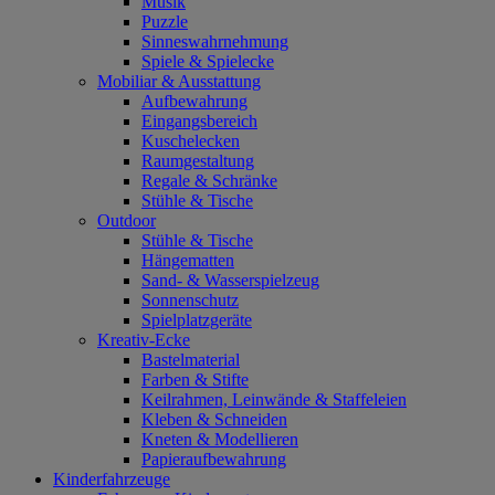
Musik
Puzzle
Sinneswahrnehmung
Spiele & Spielecke
Mobiliar & Ausstattung
Aufbewahrung
Eingangsbereich
Kuschelecken
Raumgestaltung
Regale & Schränke
Stühle & Tische
Outdoor
Stühle & Tische
Hängematten
Sand- & Wasserspielzeug
Sonnenschutz
Spielplatzgeräte
Kreativ-Ecke
Bastelmaterial
Farben & Stifte
Keilrahmen, Leinwände & Staffeleien
Kleben & Schneiden
Kneten & Modellieren
Papieraufbewahrung
Kinderfahrzeuge