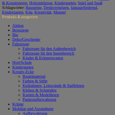
7
& Konstruieren
,
Holzspielzeug
,
Kindergarten
,
Spiel und Spaß
Stück
Schlagwörter:
Bausteine
,
Denkvermögen
,
fantasiefördernd
,
Professor
Kindergarten
,
Kita
,
Kreativität
,
Magnet
Menge
Produkt-Kategorien
Aktion
Bergziege
Bio
Deko/Geschenke
Fahrzeuge
Fahrzeuge für den Außenbereich
Fahrzeuge für den Innenbereich
Kinder & Krippenwagen
Hort/Schule
Kindergarten
Kreativ-Ecke
Bastelmaterial
Farben & Stifte
Keilrahmen, Leinwände & Staffeleien
Kleben & Schneiden
Kneten & Modellieren
Papieraufbewahrung
Krippe
Mobiliar und Ausstattung
Aufbewahrung