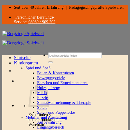
Zum
Seit über 40 Jahren Erfahrung
|
Pädagogisch geprüfte Spielwaren
Inhalt
springen
Persönlicher Beratungs-
Service:
08039 / 909 202
Suchen
Startseite
nach:
Kindergarten
Spiel und Spaß
Bauen & Konstruieren
Bewegungsspiele
Forschen und Experimentieren
Holzspielzeug
Musik
Puzzle
Sinneswahrnehmung & Therapie
Spiele
Spiel- und Puppenecke
Es befinden sich
Mobiliar und Ausstattung
keine Produkte im
Aufbewahrung
Warenkorb.
Eingangsbereich