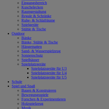
Eingangsbereich
Kuschelecken
Raumgestaltung
Regale & Schränke
Ruhe- & Schlafräume
Spielgeräte
Stühle & Tische
Outdoor
Bänke
Bänke, Stühle & Tische
Hängematten
Sand- & Wasserspielzeug
Sonnenschutz
Spielhäuser
Spielplatzgeräte
Spielplatzgeräte für U3
Spielplatzgeräte für U4
Spielplatzgeräte für U5
Schule
Spiel und Spaß
Bauen & Konstruieren
Bewegungsspiele
Forschen & Experimentieren
Holzspielzeug
Musik