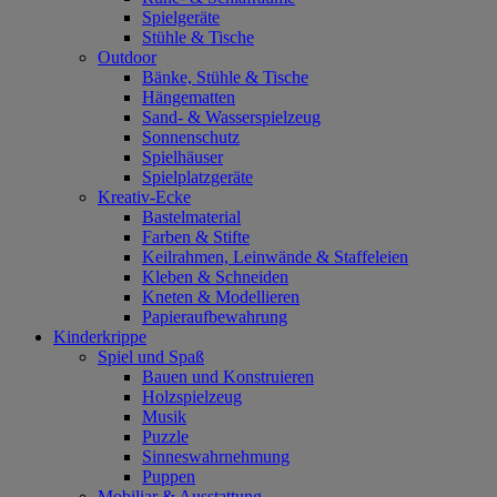
Spielgeräte
Stühle & Tische
Outdoor
Bänke, Stühle & Tische
Hängematten
Sand- & Wasserspielzeug
Sonnenschutz
Spielhäuser
Spielplatzgeräte
Kreativ-Ecke
Bastelmaterial
Farben & Stifte
Keilrahmen, Leinwände & Staffeleien
Kleben & Schneiden
Kneten & Modellieren
Papieraufbewahrung
Kinderkrippe
Spiel und Spaß
Bauen und Konstruieren
Holzspielzeug
Musik
Puzzle
Sinneswahrnehmung
Puppen
Mobiliar & Ausstattung