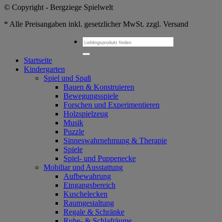
© Copyright - Bergziege Spielwelt
* Alle Preisangaben inkl. gesetzlicher MwSt. zzgl. Versand
Suchen
nach:
Startseite
Kindergarten
Spiel und Spaß
Bauen & Konstruieren
Bewegungsspiele
Forschen und Experimentieren
Holzspielzeug
Musik
Puzzle
Sinneswahrnehmung & Therapie
Spiele
Spiel- und Puppenecke
Mobiliar und Ausstattung
Aufbewahrung
Eingangsbereich
Kuschelecken
Raumgestaltung
Regale & Schränke
Ruhe- & Schlafräume