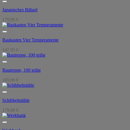
Japanisches Billard
179,90
€
Baukasten Vier Temperamente
147,95
€
Bautreppe, 100 teilig
169,00
€
Schibbelmühle
179,00
€