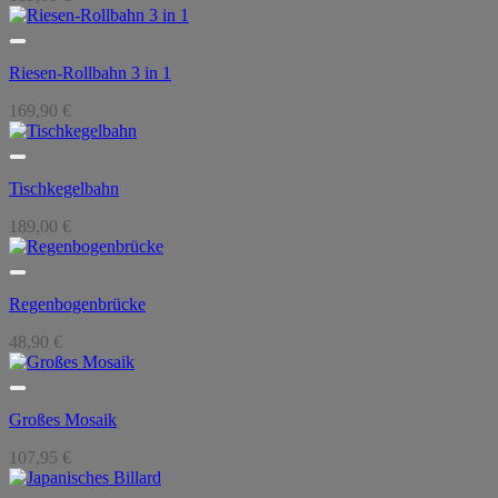
Riesen-Rollbahn 3 in 1
169,90
€
Tischkegelbahn
189,00
€
Regenbogenbrücke
48,90
€
Großes Mosaik
107,95
€