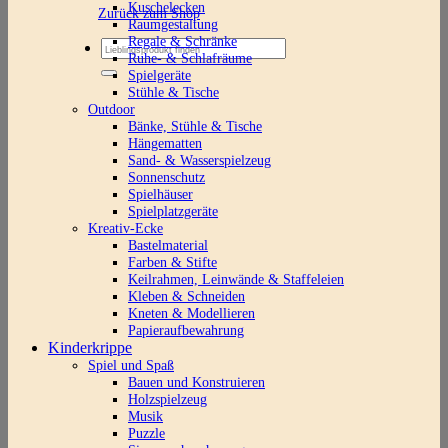
Kuschelecken
Zurück zum Shop
Raumgestaltung
Regale & Schränke
Suchen
Ruhe- & Schlafräume
nach:
Spielgeräte
Stühle & Tische
Outdoor
Bänke, Stühle & Tische
Hängematten
Sand- & Wasserspielzeug
Sonnenschutz
Spielhäuser
Spielplatzgeräte
Kreativ-Ecke
Bastelmaterial
Farben & Stifte
Keilrahmen, Leinwände & Staffeleien
Kleben & Schneiden
Kneten & Modellieren
Papieraufbewahrung
Kinderkrippe
Spiel und Spaß
Bauen und Konstruieren
Holzspielzeug
Musik
Puzzle