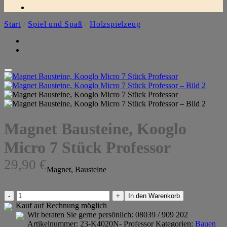
Start
/
Spiel und Spaß
/
Holzspielzeug
Magnet Bausteine, Kooglo
Micro 7 Stück Professor
29,90
€
Magnet, Bausteine
Magnet
In den Warenkorb
Bausteine,
Kauf auf Rechnung möglich
Kooglo
Wir beraten Sie gerne persönlich:
08039 / 909 202
Micro
Artikelnummer:
23-K4020N- Professor
Kategorien:
Bauen