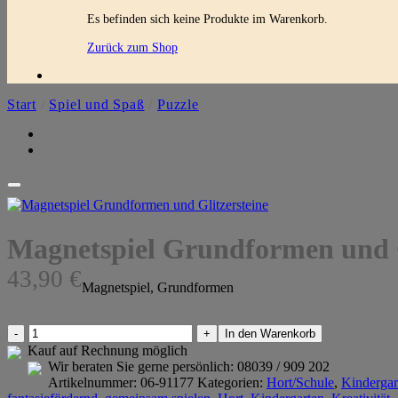
Es befinden sich keine Produkte im Warenkorb.
Zurück zum Shop
Start
/
Spiel und Spaß
/
Puzzle
Magnetspiel Grundformen und G
43,90
€
Magnetspiel, Grundformen
Magnetspiel
In den Warenkorb
Grundformen
Kauf auf Rechnung möglich
und
Wir beraten Sie gerne persönlich:
08039 / 909 202
Glitzersteine
Artikelnummer:
06-91177
Kategorien:
Hort/Schule
,
Kindergar
Menge