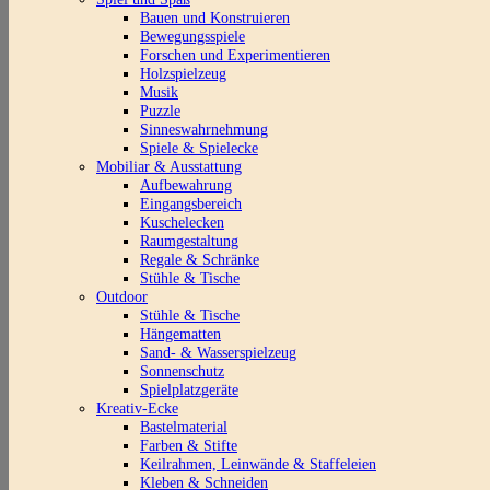
Bauen und Konstruieren
Bewegungsspiele
Forschen und Experimentieren
Holzspielzeug
Musik
Puzzle
Sinneswahrnehmung
Spiele & Spielecke
Mobiliar & Ausstattung
Aufbewahrung
Eingangsbereich
Kuschelecken
Raumgestaltung
Regale & Schränke
Stühle & Tische
Outdoor
Stühle & Tische
Hängematten
Sand- & Wasserspielzeug
Sonnenschutz
Spielplatzgeräte
Kreativ-Ecke
Bastelmaterial
Farben & Stifte
Keilrahmen, Leinwände & Staffeleien
Kleben & Schneiden