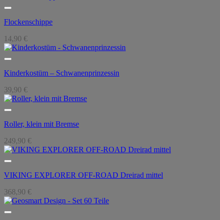
Flockenschippe
14,90
€
Kinderkostüm – Schwanenprinzessin
39,90
€
Roller, klein mit Bremse
249,90
€
VIKING EXPLORER OFF-ROAD Dreirad mittel
368,90
€