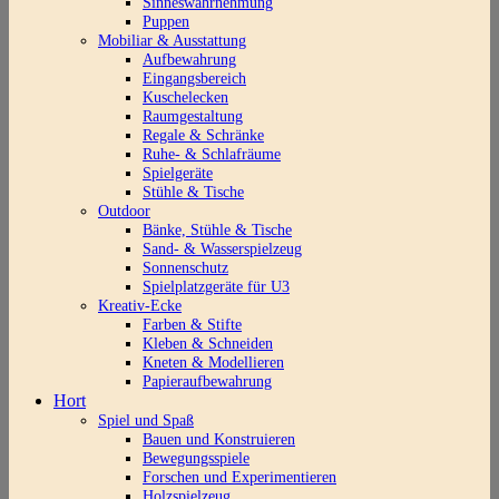
Sinneswahrnehmung
Puppen
Mobiliar & Ausstattung
Aufbewahrung
Eingangsbereich
Kuschelecken
Raumgestaltung
Regale & Schränke
Ruhe- & Schlafräume
Spielgeräte
Stühle & Tische
Outdoor
Bänke, Stühle & Tische
Sand- & Wasserspielzeug
Sonnenschutz
Spielplatzgeräte für U3
Kreativ-Ecke
Farben & Stifte
Kleben & Schneiden
Kneten & Modellieren
Papieraufbewahrung
Hort
Spiel und Spaß
Bauen und Konstruieren
Bewegungsspiele
Forschen und Experimentieren
Holzspielzeug