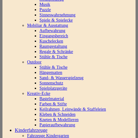
Musik
Puzzle
Sinneswahrnehmung
Spiele & Spielecke
Mobiliar & Ausstattung
Aufbewahrung
Eingangsbereich
Kuschelecken
Raumgestaltung
Regale & Schränke
Stühle & Tische
Outdoor
Stühle & Tische
Hängematten
Sand- & Wasserspielzeug
Sonnenschutz
Spielplatzgeräte
Kreativ-Ecke
Bastelmaterial
Farben & Stifte
Keilrahmen, Leinwände & Staffeleien
Kleben & Schneiden
Kneten & Modellieren
Papieraufbewahrung
Kinderfahrzeuge
Fahrzeuge Kindergarten