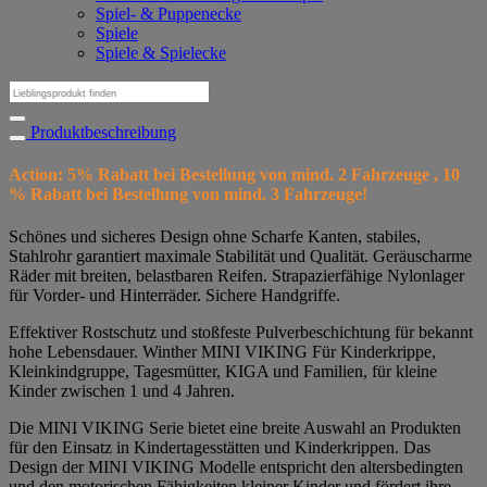
Spiel- & Puppenecke
Spiele
Spiele & Spielecke
Suchen
nach:
Produktbeschreibung
Action: 5% Rabatt bei Bestellung von mind. 2 Fahrzeuge , 10
% Rabatt bei Bestellung von mind. 3 Fahrzeuge!
Schönes und sicheres Design ohne Scharfe Kanten, stabiles,
Stahlrohr garantiert maximale Stabilität und Qualität. Geräuscharme
Räder mit breiten, belastbaren Reifen. Strapazierfähige Nylonlager
für Vorder- und Hinterräder. Sichere Handgriffe.
Effektiver Rostschutz und stoßfeste Pulverbeschichtung für bekannt
hohe Lebensdauer. Winther MINI VIKING Für Kinderkrippe,
Kleinkindgruppe, Tagesmütter, KIGA und Familien, für kleine
Kinder zwischen 1 und 4 Jahren.
Die MINI VIKING Serie bietet eine breite Auswahl an Produkten
für den Einsatz in Kindertagesstätten und Kinderkrippen. Das
Design der MINI VIKING Modelle entspricht den altersbedingten
und den motorischen Fähigkeiten kleiner Kinder und fördert ihre