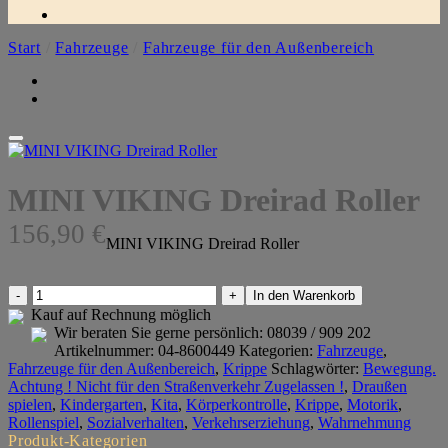
Start
/
Fahrzeuge
/
Fahrzeuge für den Außenbereich
MINI VIKING Dreirad Roller
156,90
€
MINI VIKING Dreirad Roller
MINI
In den Warenkorb
VIKING
Kauf auf Rechnung möglich
Dreirad
Wir beraten Sie gerne persönlich:
08039 / 909 202
Roller
Artikelnummer:
04-8600449
Kategorien:
Fahrzeuge
,
Menge
Fahrzeuge für den Außenbereich
,
Krippe
Schlagwörter:
Bewegung.
Achtung ! Nicht für den Straßenverkehr Zugelassen !
,
Draußen
spielen
,
Kindergarten
,
Kita
,
Körperkontrolle
,
Krippe
,
Motorik
,
Rollenspiel
,
Sozialverhalten
,
Verkehrserziehung
,
Wahrnehmung
Produkt-Kategorien