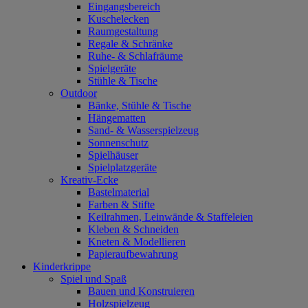
Eingangsbereich
Kuschelecken
Raumgestaltung
Regale & Schränke
Ruhe- & Schlafräume
Spielgeräte
Stühle & Tische
Outdoor
Bänke, Stühle & Tische
Hängematten
Sand- & Wasserspielzeug
Sonnenschutz
Spielhäuser
Spielplatzgeräte
Kreativ-Ecke
Bastelmaterial
Farben & Stifte
Keilrahmen, Leinwände & Staffeleien
Kleben & Schneiden
Kneten & Modellieren
Papieraufbewahrung
Kinderkrippe
Spiel und Spaß
Bauen und Konstruieren
Holzspielzeug