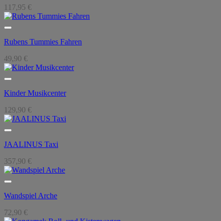
117,95
€
Rubens Tummies Fahren
49,90
€
Kinder Musikcenter
129,90
€
JAALINUS Taxi
357,90
€
Wandspiel Arche
72,90
€