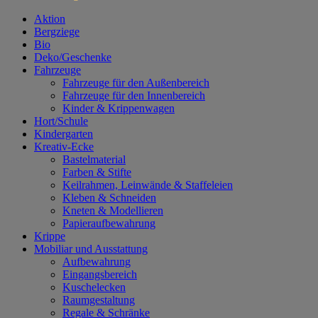
Aktion
Bergziege
Bio
Deko/Geschenke
Fahrzeuge
Fahrzeuge für den Außenbereich
Fahrzeuge für den Innenbereich
Kinder & Krippenwagen
Hort/Schule
Kindergarten
Kreativ-Ecke
Bastelmaterial
Farben & Stifte
Keilrahmen, Leinwände & Staffeleien
Kleben & Schneiden
Kneten & Modellieren
Papieraufbewahrung
Krippe
Mobiliar und Ausstattung
Aufbewahrung
Eingangsbereich
Kuschelecken
Raumgestaltung
Regale & Schränke