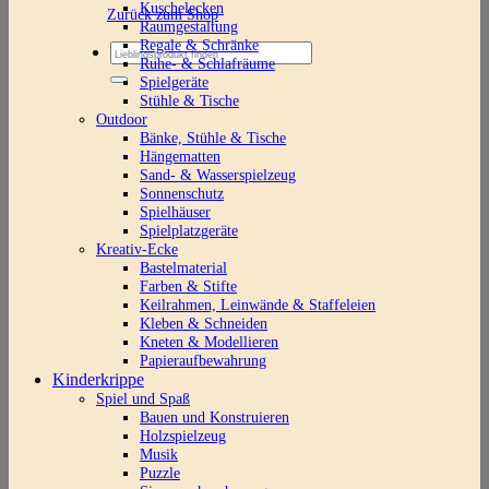
Kuschelecken
Zurück zum Shop
Raumgestaltung
Regale & Schränke
Suchen
Ruhe- & Schlafräume
nach:
Spielgeräte
Stühle & Tische
Outdoor
Bänke, Stühle & Tische
Hängematten
Sand- & Wasserspielzeug
Sonnenschutz
Spielhäuser
Spielplatzgeräte
Kreativ-Ecke
Bastelmaterial
Farben & Stifte
Keilrahmen, Leinwände & Staffeleien
Kleben & Schneiden
Kneten & Modellieren
Papieraufbewahrung
Kinderkrippe
Spiel und Spaß
Bauen und Konstruieren
Holzspielzeug
Musik
Puzzle