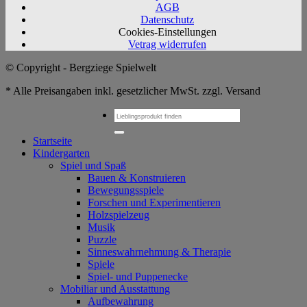
AGB
Datenschutz
Cookies-Einstellungen
Vetrag widerrufen
© Copyright - Bergziege Spielwelt
* Alle Preisangaben inkl. gesetzlicher MwSt. zzgl. Versand
Suchen
nach:
Startseite
Kindergarten
Spiel und Spaß
Bauen & Konstruieren
Bewegungsspiele
Forschen und Experimentieren
Holzspielzeug
Musik
Puzzle
Sinneswahrnehmung & Therapie
Spiele
Spiel- und Puppenecke
Mobiliar und Ausstattung
Aufbewahrung