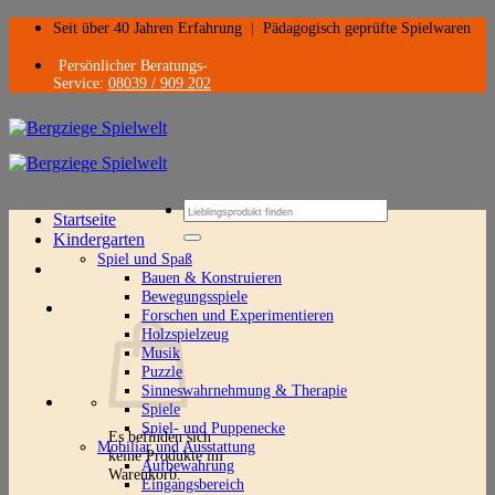
Zum
Seit über 40 Jahren Erfahrung
|
Pädagogisch geprüfte Spielwaren
Inhalt
springen
Persönlicher Beratungs-
Service:
08039 / 909 202
Suchen
Startseite
nach:
Kindergarten
Spiel und Spaß
Bauen & Konstruieren
Bewegungsspiele
Forschen und Experimentieren
Holzspielzeug
Musik
Puzzle
Sinneswahrnehmung & Therapie
Spiele
Spiel- und Puppenecke
Es befinden sich
Mobiliar und Ausstattung
keine Produkte im
Aufbewahrung
Warenkorb.
Eingangsbereich