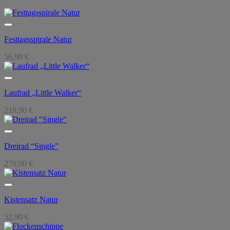
Festtagsspirale Natur
56,90
€
Laufrad „Little Walker“
219,90
€
Dreirad “Single”
279,00
€
Kistensatz Natur
52,90
€