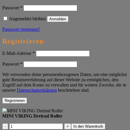
Erforderlich
Passwort
*
Angemeldet bleiben
Anmelden
Passwort vergessen?
Registrieren
Erforderlich
E-Mail-Adresse
*
Erforderlich
Passwort
*
Wir verwenden deine personenbezogenen Daten, um eine möglichst
gute Benutzererfahrung auf dieser Website zu ermöglichen, den
Zugriff auf dein Konto zu verwalten und für weitere Zwecke, die in
unserer
Datenschutzerklärung
beschrieben sind.
Registrieren
MINI VIKING Dreirad Roller
MINI
In den Warenkorb