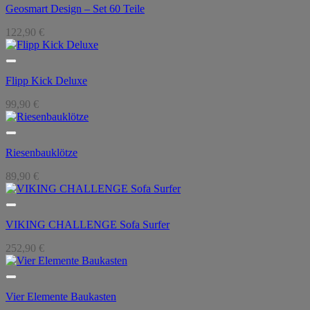
Geosmart Design – Set 60 Teile
122,90
€
Flipp Kick Deluxe
99,90
€
Riesenbauklötze
89,90
€
VIKING CHALLENGE Sofa Surfer
252,90
€
Vier Elemente Baukasten