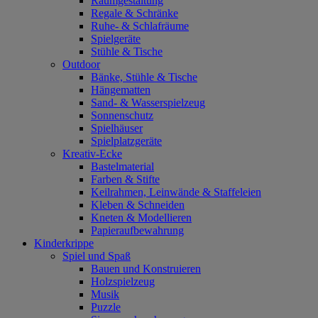
Raumgestaltung
Regale & Schränke
Ruhe- & Schlafräume
Spielgeräte
Stühle & Tische
Outdoor
Bänke, Stühle & Tische
Hängematten
Sand- & Wasserspielzeug
Sonnenschutz
Spielhäuser
Spielplatzgeräte
Kreativ-Ecke
Bastelmaterial
Farben & Stifte
Keilrahmen, Leinwände & Staffeleien
Kleben & Schneiden
Kneten & Modellieren
Papieraufbewahrung
Kinderkrippe
Spiel und Spaß
Bauen und Konstruieren
Holzspielzeug
Musik
Puzzle