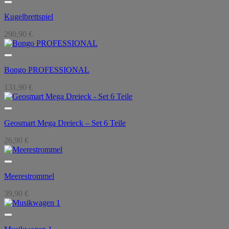
Kugelbrettspiel
290,90
€
Bongo PROFESSIONAL
131,90
€
Geosmart Mega Dreieck – Set 6 Teile
26,90
€
Meerestrommel
39,90
€