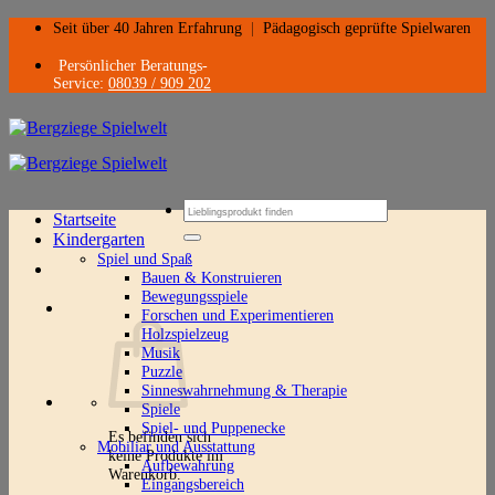
Zum
Seit über 40 Jahren Erfahrung
|
Pädagogisch geprüfte Spielwaren
Inhalt
springen
Persönlicher Beratungs-
Service:
08039 / 909 202
Suchen
Startseite
nach:
Kindergarten
Spiel und Spaß
Bauen & Konstruieren
Bewegungsspiele
Forschen und Experimentieren
Holzspielzeug
Musik
Puzzle
Sinneswahrnehmung & Therapie
Spiele
Spiel- und Puppenecke
Es befinden sich
Mobiliar und Ausstattung
keine Produkte im
Aufbewahrung
Warenkorb.
Eingangsbereich