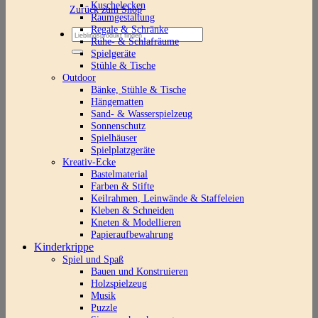
Kuschelecken
Zurück zum Shop
Raumgestaltung
Regale & Schränke
Suchen
Ruhe- & Schlafräume
nach:
Spielgeräte
Stühle & Tische
Outdoor
Bänke, Stühle & Tische
Hängematten
Sand- & Wasserspielzeug
Sonnenschutz
Spielhäuser
Spielplatzgeräte
Kreativ-Ecke
Bastelmaterial
Farben & Stifte
Keilrahmen, Leinwände & Staffeleien
Kleben & Schneiden
Kneten & Modellieren
Papieraufbewahrung
Kinderkrippe
Spiel und Spaß
Bauen und Konstruieren
Holzspielzeug
Musik
Puzzle