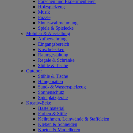
Forschen und Experimentieren
Holzspielzeug
Musik
Puzzle
Sinneswahrnehmung
Spiele & Spielecke
Mobiliar & Ausstattung
Aufbewahrung
Eingangsbereich
Kuschelecken
Raumgestaltung
Regale & Schränke
Stühle & Tische
Outdoor
Stühle & Tische
Hängematten
Sand- & Wasserspielzeug
Sonnenschutz
Spielplatzgeräte
Kreativ-Ecke
Bastelmaterial
Farben & Stifte
Keilrahmen, Leinwände & Staffeleien
Kleben & Schneiden
Kneten & Modellieren