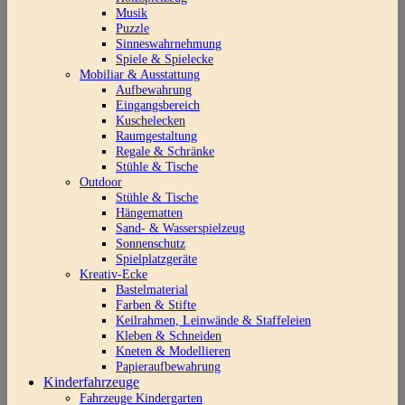
Musik
Puzzle
Sinneswahrnehmung
Spiele & Spielecke
Mobiliar & Ausstattung
Aufbewahrung
Eingangsbereich
Kuschelecken
Raumgestaltung
Regale & Schränke
Stühle & Tische
Outdoor
Stühle & Tische
Hängematten
Sand- & Wasserspielzeug
Sonnenschutz
Spielplatzgeräte
Kreativ-Ecke
Bastelmaterial
Farben & Stifte
Keilrahmen, Leinwände & Staffeleien
Kleben & Schneiden
Kneten & Modellieren
Papieraufbewahrung
Kinderfahrzeuge
Fahrzeuge Kindergarten