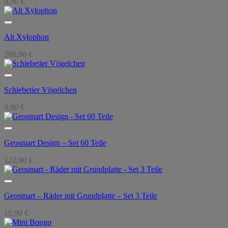
9,90
€
Alt Xylophon
286,90
€
Schiebetier Vögelchen
9,90
€
Geosmart Design – Set 60 Teile
122,90
€
Geosmart – Räder mit Grundplatte – Set 3 Teile
19,90
€