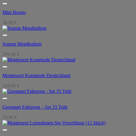
Mini Bongo
36,90
€
Sopran Metallophon
299,90
€
Montessori Kommode Deutschland
159,90
€
Geosmart Fahrzeug – Set 33 Teile
79,90
€