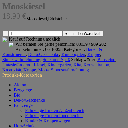
Mooskiesel
18,90
€
Mooskiesel,Edelsteine
Mooskiesel
In den Warenkorb
Menge
Kauf auf Rechnung möglich
Wir beraten Sie gerne persönlich:
08039 / 909 202
Artikelnummer:
06-10058
Kategorien:
Bauen &
Konstruieren
,
Deko/Geschenke
,
Kindergarten
,
Krippe
,
Sinneswahrnehmung
,
Spiel und Spaß
Schlagwörter:
Bausteine
,
fantasiefördernd
,
Kiesel
,
Kindergarten
,
Kita
,
Konzentration
,
Kreativität
,
Krippe
,
Moos
,
Sinneswahrnehmung
Produkt-Kategorien
Aktion
Bergziege
Bio
Deko/Geschenke
Fahrzeuge
Fahrzeuge für den Außenbereich
Fahrzeuge für den Innenbereich
Kinder & Krippenwagen
Hort/Schule