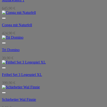
Musikwagen 1
645,90
€
Conga mit Naturfell
424,90
€
Tri Domino
39,90
€
Fröbel Set 3 Legespiel XL
399,90
€
Schiebetier Wal Finnie