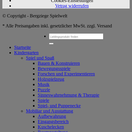
Cookies-Einstellungen
Vetrag widerrufen
© Copyright - Bergziege Spielwelt
* Alle Preisangaben inkl. gesetzlicher MwSt. zzgl. Versand
Suchen
nach:
Startseite
Kindergarten
Spiel und Spaß
Bauen & Konstruieren
Bewegungsspiele
Forschen und Experimentieren
Holzspielzeug
Musik
Puzzle
Sinneswahrnehmung & Therapie
Spiele
Spiel- und Puppenecke
Mobiliar und Ausstattung
Aufbewahrung
Eingangsbereich
Kuschelecken