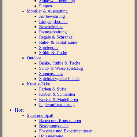
Sinneswahrnehmung
Puppen
Mobiliar & Ausstattung
Aufbewahrung
Eingangsbereich
Kuschelecken
Raumgestaltung
Regale & Schränke
Ruhe- & Schlafräume
Spielgeräte
Stühle & Tische
Outdoor
Bänke, Stühle & Tische
Sand- & Wasserspielzeug
Sonnenschutz
Spielplatzgeräte für U3
Kreativ-Ecke
Farben & Stifte
Kleben & Schneiden
Kneten & Modellieren
Papieraufbewahrung
Hort
Spiel und Spaß
Bauen und Konstruieren
Bewegungsspiele
Forschen und Experimentieren
Holzspielzeug