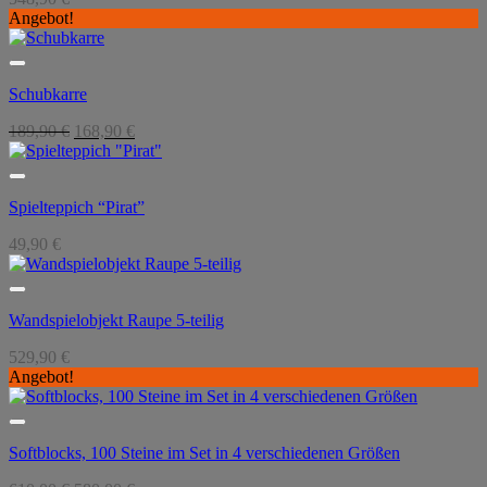
Angebot!
Schubkarre
Ursprünglicher
Aktueller
189,90
€
168,90
€
Preis
Preis
war:
ist:
189,90 €
168,90 €.
Spielteppich “Pirat”
49,90
€
Wandspielobjekt Raupe 5-teilig
529,90
€
Angebot!
Softblocks, 100 Steine im Set in 4 verschiedenen Größen