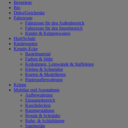
Bergziege
Bio
Deko/Geschenke
Fahrzeuge
Fahrzeuge für den Außenbereich
Fahrzeuge für den Innenbereich
Kinder & Krippenwagen
Hort/Schule
Kindergarten
Kreativ-Ecke
Bastelmaterial
Farben & Stifte
Keilrahmen, Leinwände & Staffeleien
Kleben & Schneiden
Kneten & Modellieren
Papieraufbewahrung
Krippe
Mobiliar und Ausstattung
Aufbewahrung
Eingangsbereich
Kuschelecken
Raumgestaltung
Regale & Schränke
Ruhe- & Schlafräume
Spielgeräte