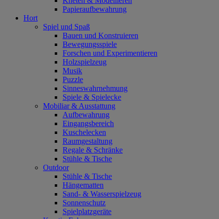
Kneten & Modellieren
Papieraufbewahrung
Hort
Spiel und Spaß
Bauen und Konstruieren
Bewegungsspiele
Forschen und Experimentieren
Holzspielzeug
Musik
Puzzle
Sinneswahrnehmung
Spiele & Spielecke
Mobiliar & Ausstattung
Aufbewahrung
Eingangsbereich
Kuschelecken
Raumgestaltung
Regale & Schränke
Stühle & Tische
Outdoor
Stühle & Tische
Hängematten
Sand- & Wasserspielzeug
Sonnenschutz
Spielplatzgeräte