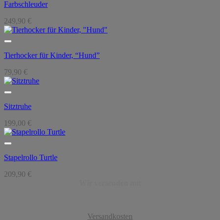
Farbschleuder
249,90
€
Tierhocker für Kinder, “Hund”
79,90
€
Sitztruhe
199,00
€
Stapelrollo Turtle
209,90
€
Wir versenden mit
Versandkosten