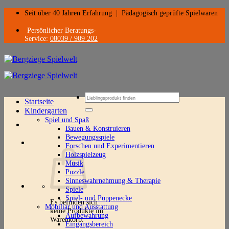
Zum
Seit über 40 Jahren Erfahrung
|
Pädagogisch geprüfte Spielwaren
Inhalt
springen
Persönlicher Beratungs-
Service:
08039 / 909 202
Suchen
Startseite
nach:
Kindergarten
Spiel und Spaß
Bauen & Konstruieren
Bewegungsspiele
Forschen und Experimentieren
Holzspielzeug
Musik
Puzzle
Sinneswahrnehmung & Therapie
Spiele
Spiel- und Puppenecke
Es befinden sich
Mobiliar und Ausstattung
keine Produkte im
Aufbewahrung
Warenkorb.
Eingangsbereich