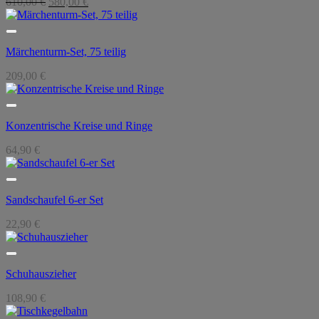
Ursprünglicher
Aktueller
610,00
€
580,00
€
Preis
Preis
war:
ist:
610,00 €
580,00 €.
Märchenturm-Set, 75 teilig
209,00
€
Konzentrische Kreise und Ringe
64,90
€
Sandschaufel 6-er Set
22,90
€
Schuhauszieher
108,90
€