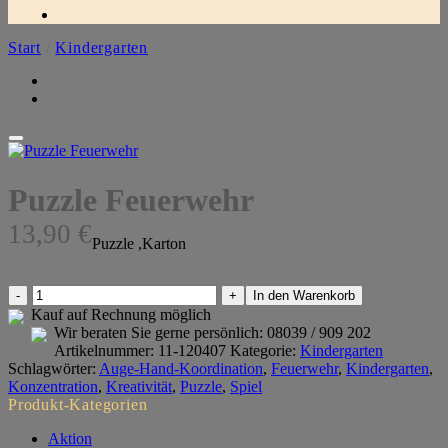
Start
/
Kindergarten
Puzzle Feuerwehr
13,90
€
Puzzle ,Karton
Puzzle
In den Warenkorb
Feuerwehr
Kauf auf Rechnung möglich
Menge
Wir beraten Sie gerne persönlich:
08039 / 909 202
Artikelnummer:
11-120407
Kategorie:
Kindergarten
Schlagwörter:
Auge-Hand-Koordination
,
Feuerwehr
,
Kindergarten
,
Konzentration
,
Kreativität
,
Puzzle
,
Spiel
Produkt-Kategorien
Aktion