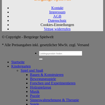
Kontakt
Impressum
AGB
Datenschutz
Cookies-Einstellungen
Vetrag widerrufen
© Copyright - Bergziege Spielwelt
* Alle Preisangaben inkl. gesetzlicher MwSt. zzgl. Versand
Suchen
nach:
Startseite
Kindergarten
Spiel und Spaß
Bauen & Konstruieren
Bewegungsspiele
Forschen und Experimentieren
Holzspielzeug
Musik
Puzzle
Sinneswahrnehmung & Therapie
Spiele