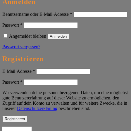
Anmelden
Erforderlich
Benutzername oder E-Mail-Adresse
*
Erforderlich
Passwort
*
Angemeldet bleiben
Anmelden
Passwort vergessen?
Registrieren
Erforderlich
E-Mail-Adresse
*
Erforderlich
Passwort
*
Wir verwenden deine personenbezogenen Daten, um eine möglichst
gute Benutzererfahrung auf dieser Website zu ermöglichen, den
Zugriff auf dein Konto zu verwalten und für weitere Zwecke, die in
unserer
Datenschutzerklärung
beschrieben sind.
Registrieren