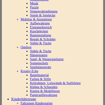
Musik
Puzzle
Sinneswahrnehmung
Spiele & Spielecke
Mobiliar & Ausstattung
Aufbewahrung
Eingangsbereich
Kuschelecken
Raumgestaltung
Regale & Schränke
Stühle & Tische
Outdoor
Stühle & Tische
Hängematten
Sand- & Wasserspielzeug
Sonnenschutz
Spielplatzgeräte
Kreativ-Ecke
Bastelmaterial
Farben & Stifte
Keilrahmen, Leinwände & Staffeleien
Kleben & Schneiden
Kneten & Modellieren
Papieraufbewahrung
Kinderfahrzeuge
Fahrzeuge Kindergarten