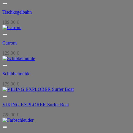
Tischkegelbahn
189,00
€
Carrom
129,00
€
Schibbelmühle
179,00
€
VIKING EXPLORER Surfer Boat
728,90
€