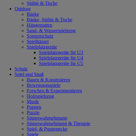
Stühle & Tische
Outdoor
Bänke
Bänke, Stühle & Tische
Hängematten
Sand- & Wasserspielzeug
Sonnenschutz
Spielhäuser
Spielplatzgeräte
Spielplatzgeräte für U3
Spielplatzgeräte für U4
Spielplatzgeräte für U5
Schule
Spiel und Spaß
Bauen & Konstruieren
Bewegungsspiele
Forschen & Experimentieren
Holzspielzeug
Musik
Puppen
Puzzle
Sinneswahrnehmung
Sinneswahrnehmung & Therapie
Spiel- & Puppenecke
Spiele