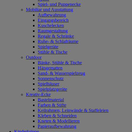
Spiel- und Puppenecke
Mobiliar und Ausstattung
Aufbewahrung
Eingangsbereich
Kuschelecken
Raumgestaltung
Regale & Schränke
Ruhe- & Schlafräume
Spielgeräte
Stühle & Tische
Outdoor
Bänke, Stühle & Tische
Hängematten
Sand- & Wasserspielzeug
Sonnenschutz
Spielhäuser
Spielplatzgeräte
Kreativ-Ecke
Bastelmaterial
Farben & Stifte
Keilrahmen, Leinwände & Staffeleien
Kleben & Schneiden
Kneten & Modellieren
Papieraufbewahrung
Kinderkrippe