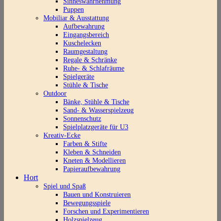
Sinneswahrnehmung
Puppen
Mobiliar & Ausstattung
Aufbewahrung
Eingangsbereich
Kuschelecken
Raumgestaltung
Regale & Schränke
Ruhe- & Schlafräume
Spielgeräte
Stühle & Tische
Outdoor
Bänke, Stühle & Tische
Sand- & Wasserspielzeug
Sonnenschutz
Spielplatzgeräte für U3
Kreativ-Ecke
Farben & Stifte
Kleben & Schneiden
Kneten & Modellieren
Papieraufbewahrung
Hort
Spiel und Spaß
Bauen und Konstruieren
Bewegungsspiele
Forschen und Experimentieren
Holzspielzeug