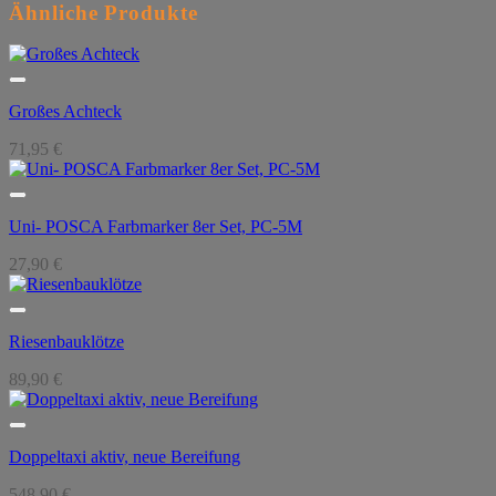
Ähnliche Produkte
Großes Achteck
71,95
€
Uni- POSCA Farbmarker 8er Set, PC-5M
27,90
€
Riesenbauklötze
89,90
€
Doppeltaxi aktiv, neue Bereifung
548,90
€