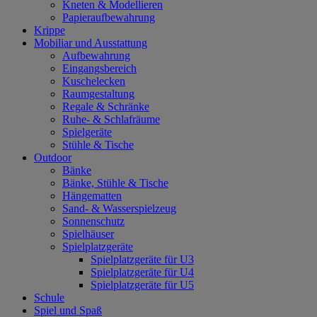
Kneten & Modellieren
Papieraufbewahrung
Krippe
Mobiliar und Ausstattung
Aufbewahrung
Eingangsbereich
Kuschelecken
Raumgestaltung
Regale & Schränke
Ruhe- & Schlafräume
Spielgeräte
Stühle & Tische
Outdoor
Bänke
Bänke, Stühle & Tische
Hängematten
Sand- & Wasserspielzeug
Sonnenschutz
Spielhäuser
Spielplatzgeräte
Spielplatzgeräte für U3
Spielplatzgeräte für U4
Spielplatzgeräte für U5
Schule
Spiel und Spaß