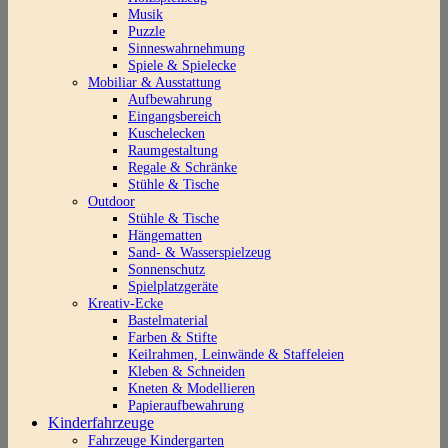
Musik
Puzzle
Sinneswahrnehmung
Spiele & Spielecke
Mobiliar & Ausstattung
Aufbewahrung
Eingangsbereich
Kuschelecken
Raumgestaltung
Regale & Schränke
Stühle & Tische
Outdoor
Stühle & Tische
Hängematten
Sand- & Wasserspielzeug
Sonnenschutz
Spielplatzgeräte
Kreativ-Ecke
Bastelmaterial
Farben & Stifte
Keilrahmen, Leinwände & Staffeleien
Kleben & Schneiden
Kneten & Modellieren
Papieraufbewahrung
Kinderfahrzeuge
Fahrzeuge Kindergarten