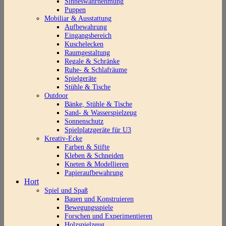
Sinneswahrnehmung
Puppen
Mobiliar & Ausstattung
Aufbewahrung
Eingangsbereich
Kuschelecken
Raumgestaltung
Regale & Schränke
Ruhe- & Schlafräume
Spielgeräte
Stühle & Tische
Outdoor
Bänke, Stühle & Tische
Sand- & Wasserspielzeug
Sonnenschutz
Spielplatzgeräte für U3
Kreativ-Ecke
Farben & Stifte
Kleben & Schneiden
Kneten & Modellieren
Papieraufbewahrung
Hort
Spiel und Spaß
Bauen und Konstruieren
Bewegungsspiele
Forschen und Experimentieren
Holzspielzeug