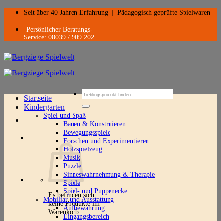
Zum
Seit über 40 Jahren Erfahrung
|
Pädagogisch geprüfte Spielwaren
Inhalt
springen
Persönlicher Beratungs-
Service:
08039 / 909 202
Suchen
Startseite
nach:
Kindergarten
Spiel und Spaß
Bauen & Konstruieren
Bewegungsspiele
Forschen und Experimentieren
Holzspielzeug
Musik
Puzzle
Sinneswahrnehmung & Therapie
Spiele
Spiel- und Puppenecke
Es befinden sich
Mobiliar und Ausstattung
keine Produkte im
Aufbewahrung
Warenkorb.
Eingangsbereich