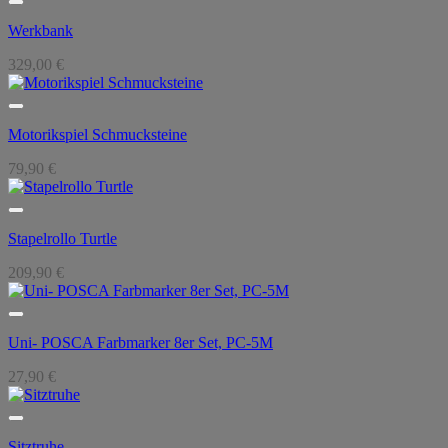
Werkbank
329,00
€
Motorikspiel Schmucksteine
79,90
€
Stapelrollo Turtle
209,90
€
Uni- POSCA Farbmarker 8er Set, PC-5M
27,90
€
Sitztruhe