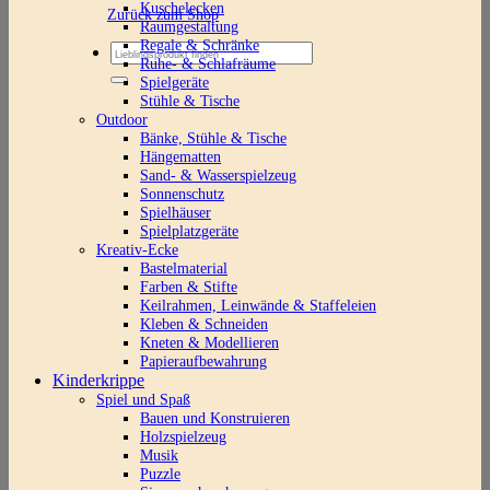
Kuschelecken
Zurück zum Shop
Raumgestaltung
Regale & Schränke
Suchen
Ruhe- & Schlafräume
nach:
Spielgeräte
Stühle & Tische
Outdoor
Bänke, Stühle & Tische
Hängematten
Sand- & Wasserspielzeug
Sonnenschutz
Spielhäuser
Spielplatzgeräte
Kreativ-Ecke
Bastelmaterial
Farben & Stifte
Keilrahmen, Leinwände & Staffeleien
Kleben & Schneiden
Kneten & Modellieren
Papieraufbewahrung
Kinderkrippe
Spiel und Spaß
Bauen und Konstruieren
Holzspielzeug
Musik
Puzzle