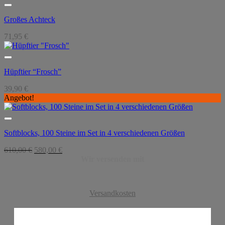
Großes Achteck
71,95
€
Hüpftier “Frosch”
39,90
€
Angebot!
Softblocks, 100 Steine im Set in 4 verschiedenen Größen
Ursprünglicher
Aktueller
610,00
€
580,00
€
Preis
Preis
Wir versenden mit
war:
ist:
610,00 €
580,00 €.
Versandkosten