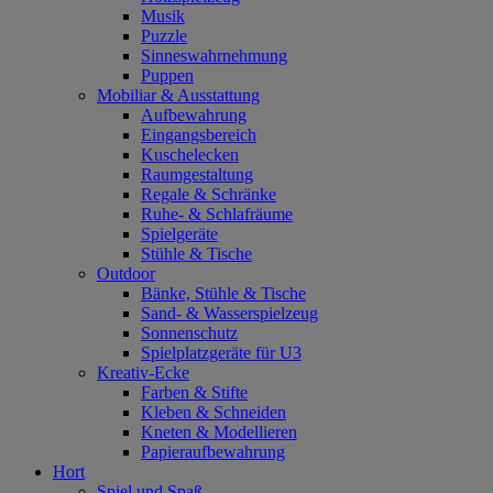
Musik
Puzzle
Sinneswahrnehmung
Puppen
Mobiliar & Ausstattung
Aufbewahrung
Eingangsbereich
Kuschelecken
Raumgestaltung
Regale & Schränke
Ruhe- & Schlafräume
Spielgeräte
Stühle & Tische
Outdoor
Bänke, Stühle & Tische
Sand- & Wasserspielzeug
Sonnenschutz
Spielplatzgeräte für U3
Kreativ-Ecke
Farben & Stifte
Kleben & Schneiden
Kneten & Modellieren
Papieraufbewahrung
Hort
Spiel und Spaß