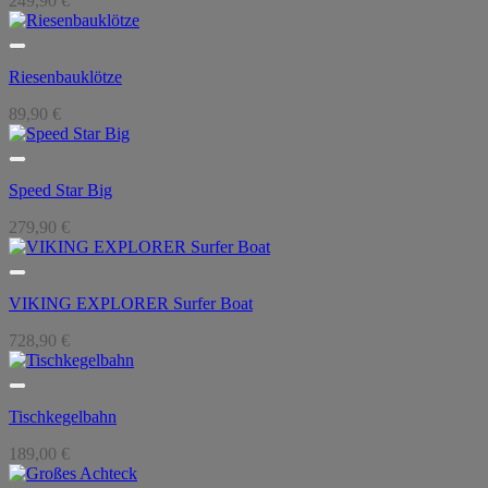
249,90
€
Riesenbauklötze
89,90
€
Speed Star Big
279,90
€
VIKING EXPLORER Surfer Boat
728,90
€
Tischkegelbahn
189,00
€