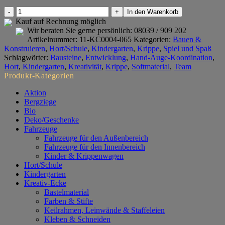
Q-
In den Warenkorb
Blocks
Kauf auf Rechnung möglich
64-
Wir beraten Sie gerne persönlich:
08039 / 909 202
tlg.
Artikelnummer:
11-KC0004-065
Kategorien:
Bauen &
mit
Konstruieren
,
Hort/Schule
,
Kindergarten
,
Krippe
,
Spiel und Spaß
Tasche
Schlagwörter:
Bausteine
,
Entwicklung
,
Hand-Auge-Koordination
,
Menge
Hort
,
Kindergarten
,
Kreativität
,
Krippe
,
Softmaterial
,
Team
Produkt-Kategorien
Aktion
Bergziege
Bio
Deko/Geschenke
Fahrzeuge
Fahrzeuge für den Außenbereich
Fahrzeuge für den Innenbereich
Kinder & Krippenwagen
Hort/Schule
Kindergarten
Kreativ-Ecke
Bastelmaterial
Farben & Stifte
Keilrahmen, Leinwände & Staffeleien
Kleben & Schneiden