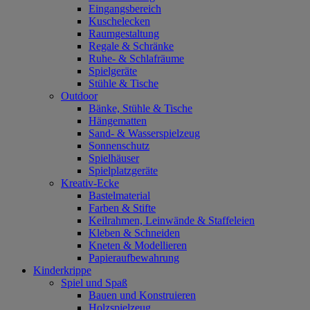
Eingangsbereich
Kuschelecken
Raumgestaltung
Regale & Schränke
Ruhe- & Schlafräume
Spielgeräte
Stühle & Tische
Outdoor
Bänke, Stühle & Tische
Hängematten
Sand- & Wasserspielzeug
Sonnenschutz
Spielhäuser
Spielplatzgeräte
Kreativ-Ecke
Bastelmaterial
Farben & Stifte
Keilrahmen, Leinwände & Staffeleien
Kleben & Schneiden
Kneten & Modellieren
Papieraufbewahrung
Kinderkrippe
Spiel und Spaß
Bauen und Konstruieren
Holzspielzeug