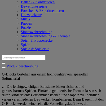
Bauen & Konstruieren
Bewegungsspiele
Forschen & Experimentieren
Holzspielzeug
Musik
Puppen
Puzzle
Sinneswahrnehmung
Sinneswahrnehmung & Therapie
Spiel- & Puppenecke
Spiele
Spiele & Spielecke
Suchen
nach:
Produktbeschreibung
Q-Blocks bestehen aus einem hochqualitativen, speziellen
Softmaterial
… Die leichtgewichtigen Bausteine bieten sicheres und
geräuscharmes Spielen. Einfache geometrische Formen lassen sich
durch kinderleichtes Zusammenstecken und Stapeln zu unendlich
vielen verschiedenen Bauwerken kombinieren. Beim Bauen mit den
Q-Blocks werden einerseits die Vorstellungskraft bzw. die