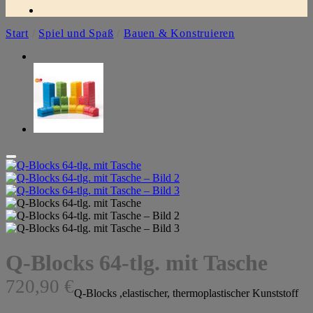
Start
/
Spiel und Spaß
/
Bauen & Konstruieren
Q-Blocks 64-tlg. mit Tasche
720,90
€
Q-Blocks ,elastischer, thermoplastischer Kunststoff