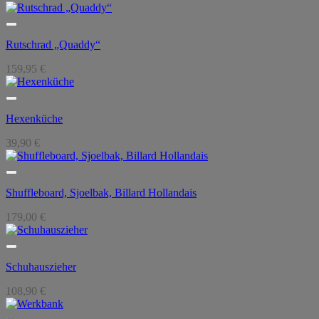
Rutschrad „Quaddy“
159,95
€
Hexenküche
39,90
€
Shuffleboard, Sjoelbak, Billard Hollandais
179,00
€
Schuhauszieher
108,90
€