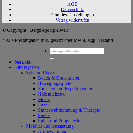
AGB
Datenschutz
Cookies-Einstellungen
Vetrag widerrufen
© Copyright - Bergziege Spielwelt
* Alle Preisangaben inkl. gesetzlicher MwSt. zzgl. Versand
Suchen
nach:
Startseite
Kindergarten
Spiel und Spaß
Bauen & Konstruieren
Bewegungsspiele
Forschen und Experimentieren
Holzspielzeug
Musik
Puzzle
Sinneswahrnehmung & Therapie
Spiele
Spiel- und Puppenecke
Mobiliar und Ausstattung
Aufbewahrung