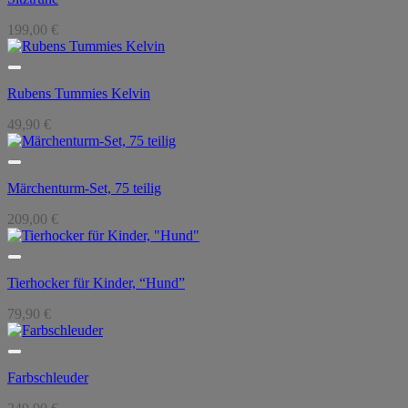
199,00
€
Rubens Tummies Kelvin
49,90
€
Märchenturm-Set, 75 teilig
209,00
€
Tierhocker für Kinder, “Hund”
79,90
€
Farbschleuder