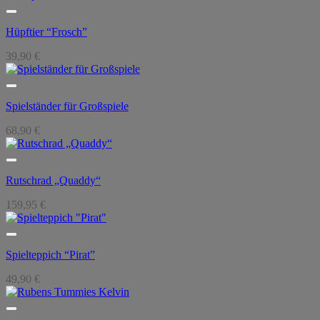
Hüpftier “Frosch”
39,90
€
Spielständer für Großspiele
68,90
€
Rutschrad „Quaddy“
159,95
€
Spielteppich “Pirat”
49,90
€