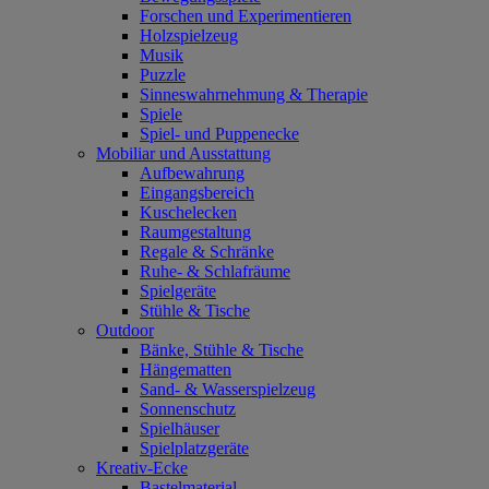
Forschen und Experimentieren
Holzspielzeug
Musik
Puzzle
Sinneswahrnehmung & Therapie
Spiele
Spiel- und Puppenecke
Mobiliar und Ausstattung
Aufbewahrung
Eingangsbereich
Kuschelecken
Raumgestaltung
Regale & Schränke
Ruhe- & Schlafräume
Spielgeräte
Stühle & Tische
Outdoor
Bänke, Stühle & Tische
Hängematten
Sand- & Wasserspielzeug
Sonnenschutz
Spielhäuser
Spielplatzgeräte
Kreativ-Ecke
Bastelmaterial