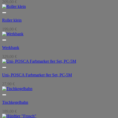
209,00
€
Roller klein
199,00
€
Werkbank
329,00
€
Uni- POSCA Farbmarker 8er Set, PC-5M
27,90
€
Tischkegelbahn
189,00
€