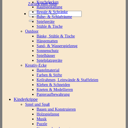
Kuschelecken
Zurück zum Shop
Raumgestaltung
Regale & Schränke
Suchen
Ruhe- & Schlafräume
nach:
Spielgeräte
Stühle & Tische
Outdoor
Bänke, Stühle & Tische
Hängematten
Sand- & Wasserspielzeug
Sonnenschutz
Spielhäuser
Spielplatzgeräte
Kreativ-Ecke
Bastelmaterial
Farben & Stifte
Keilrahmen, Leinwände & Staffeleien
Kleben & Schneiden
Kneten & Modellieren
Papieraufbewahrung
Kinderkrippe
Spiel und Spaß
Bauen und Konstruieren
Holzspielzeug
Musik
Puzzle