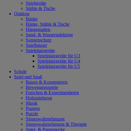
Spielgeräte
Stühle & Tische
Outdoor
Bänke
Bänke, Stühle & Tische
Hängematten
Sand- & Wasserspielzeug
Sonnenschutz
Spielhäuser
Spielplatzgeräte
Spielplatzgeräte für U3
Spielplatzgeräte für U4
Spielplatzgeräte für U5
Schule
Spiel und Spaß
Bauen & Konstruieren
Bewegungsspiele
Forschen & Experimentieren
Holzspielzeug
Musik
Puppen
Puzzle
Sinneswahrnehmung
Sinneswahrnehmung & Therapie
Spiel- & Puppenecke