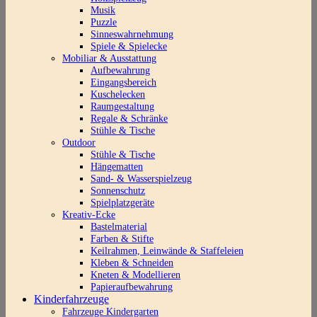
Musik
Puzzle
Sinneswahrnehmung
Spiele & Spielecke
Mobiliar & Ausstattung
Aufbewahrung
Eingangsbereich
Kuschelecken
Raumgestaltung
Regale & Schränke
Stühle & Tische
Outdoor
Stühle & Tische
Hängematten
Sand- & Wasserspielzeug
Sonnenschutz
Spielplatzgeräte
Kreativ-Ecke
Bastelmaterial
Farben & Stifte
Keilrahmen, Leinwände & Staffeleien
Kleben & Schneiden
Kneten & Modellieren
Papieraufbewahrung
Kinderfahrzeuge
Fahrzeuge Kindergarten