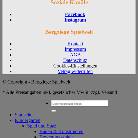
Soziale Kanäle
Facebook
Instagram
Bergziege Spielwelt
Kontakt
Impressum
AGB
Datenschutz
Cookies-Einstellungen
Vetrag widerrufen
© Copyright - Bergziege Spielwelt
* Alle Preisangaben inkl. gesetzlicher MwSt. zzgl. Versand
Suchen
nach:
Startseite
Kindergarten
Spiel und Spaß
Bauen & Konstruieren
Bewegungsspiele