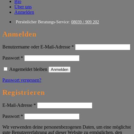
Bio
Über uns
Anmelden
Persönlicher Beratungs-Service:
08039 / 909 202
Anmelden
Erforderlich
Benutzername oder E-Mail-Adresse
*
Erforderlich
Passwort
*
Angemeldet bleiben
Anmelden
Passwort vergessen?
Registrieren
Erforderlich
E-Mail-Adresse
*
Erforderlich
Passwort
*
Wir verwenden deine personenbezogenen Daten, um eine möglichst
gute Benutzererfahrung auf dieser Website zu ermöglichen, den