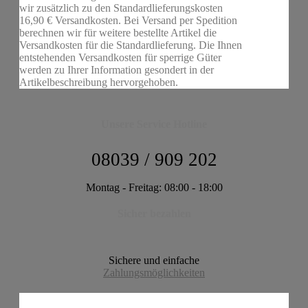
wir zusätzlich zu den Standardlieferungskosten
16,90 € Versandkosten. Bei Versand per Spedition
berechnen wir für weitere bestellte Artikel die
Versandkosten für die Standardlieferung. Die Ihnen
entstehenden Versandkosten für sperrige Güter
werden zu Ihrer Information gesondert in der
Artikelbeschreibung hervorgehoben.
Unsere Service Hotline
08039 / 909 202
Montag - Freitag: 08:00 - 18:00
Sicher bezahlen
Sichere und einfache
Zahlungsmöglichkeiten