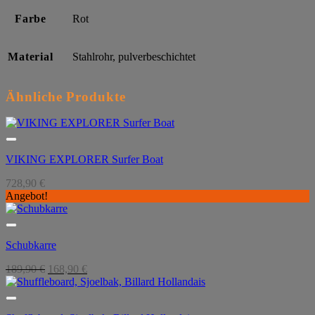
Farbe
Rot
Material
Stahlrohr, pulverbeschichtet
Ähnliche Produkte
VIKING EXPLORER Surfer Boat
728,90
€
Angebot!
Schubkarre
Ursprünglicher
Aktueller
189,90
€
168,90
€
Preis
Preis
war:
ist:
189,90 €
168,90 €.