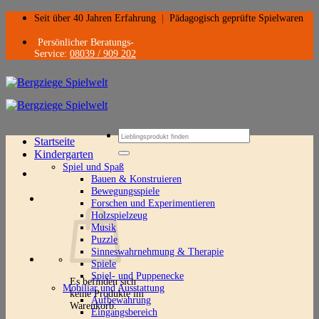
Zum
Seit über 40 Jahren Erfahrung
|
Pädagogisch geprüfte Spielwaren
Inhalt
springen
Persönlicher Beratungs-
Service:
08039 / 909 202
Suchen
Startseite
nach:
Kindergarten
Spiel und Spaß
Bauen & Konstruieren
Bewegungsspiele
Forschen und Experimentieren
Holzspielzeug
Musik
Puzzle
Sinneswahrnehmung & Therapie
Spiele
Spiel- und Puppenecke
Es befinden sich
Mobiliar und Ausstattung
keine Produkte im
Aufbewahrung
Warenkorb.
Eingangsbereich