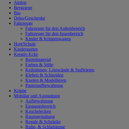
Aktion
Bergziege
Bio
Deko/Geschenke
Fahrzeuge
Fahrzeuge für den Außenbereich
Fahrzeuge für den Innenbereich
Kinder & Krippenwagen
Hort/Schule
Kindergarten
Kreativ-Ecke
Bastelmaterial
Farben & Stifte
Keilrahmen, Leinwände & Staffeleien
Kleben & Schneiden
Kneten & Modellieren
Papieraufbewahrung
Krippe
Mobiliar und Ausstattung
Aufbewahrung
Eingangsbereich
Kuschelecken
Raumgestaltung
Regale & Schränke
Ruhe- & Schlafräume