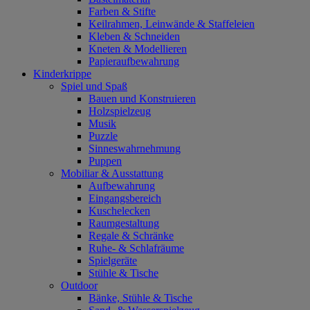
Farben & Stifte
Keilrahmen, Leinwände & Staffeleien
Kleben & Schneiden
Kneten & Modellieren
Papieraufbewahrung
Kinderkrippe
Spiel und Spaß
Bauen und Konstruieren
Holzspielzeug
Musik
Puzzle
Sinneswahrnehmung
Puppen
Mobiliar & Ausstattung
Aufbewahrung
Eingangsbereich
Kuschelecken
Raumgestaltung
Regale & Schränke
Ruhe- & Schlafräume
Spielgeräte
Stühle & Tische
Outdoor
Bänke, Stühle & Tische