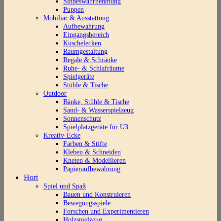
Sinneswahrnehmung
Puppen
Mobiliar & Ausstattung
Aufbewahrung
Eingangsbereich
Kuschelecken
Raumgestaltung
Regale & Schränke
Ruhe- & Schlafräume
Spielgeräte
Stühle & Tische
Outdoor
Bänke, Stühle & Tische
Sand- & Wasserspielzeug
Sonnenschutz
Spielplatzgeräte für U3
Kreativ-Ecke
Farben & Stifte
Kleben & Schneiden
Kneten & Modellieren
Papieraufbewahrung
Hort
Spiel und Spaß
Bauen und Konstruieren
Bewegungsspiele
Forschen und Experimentieren
Holzspielzeug