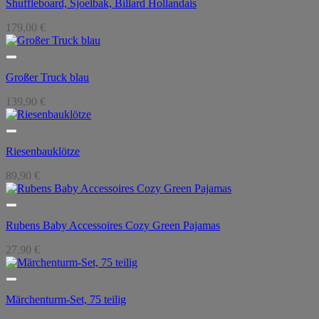
Shuffleboard, Sjoelbak, Billard Hollandais
179,00
€
Großer Truck blau
139,90
€
Riesenbauklötze
89,90
€
Rubens Baby Accessoires Cozy Green Pajamas
27,90
€
Märchenturm-Set, 75 teilig