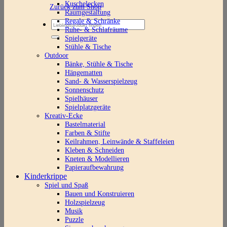
Kuschelecken
Zurück zum Shop
Raumgestaltung
Regale & Schränke
Suchen
Ruhe- & Schlafräume
nach:
Spielgeräte
Stühle & Tische
Outdoor
Bänke, Stühle & Tische
Hängematten
Sand- & Wasserspielzeug
Sonnenschutz
Spielhäuser
Spielplatzgeräte
Kreativ-Ecke
Bastelmaterial
Farben & Stifte
Keilrahmen, Leinwände & Staffeleien
Kleben & Schneiden
Kneten & Modellieren
Papieraufbewahrung
Kinderkrippe
Spiel und Spaß
Bauen und Konstruieren
Holzspielzeug
Musik
Puzzle