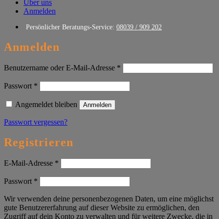
Über uns
Anmelden
Persönlicher Beratungs-Service:
08039 / 909 202
Anmelden
Erforderlich
Benutzername oder E-Mail-Adresse
*
Erforderlich
Passwort
*
Angemeldet bleiben
Anmelden
Passwort vergessen?
Registrieren
Erforderlich
E-Mail-Adresse
*
Erforderlich
Passwort
*
Wir verwenden deine personenbezogenen Daten, um eine möglichst
gute Benutzererfahrung auf dieser Website zu ermöglichen, den
Zugriff auf dein Konto zu verwalten und für weitere Zwecke, die in