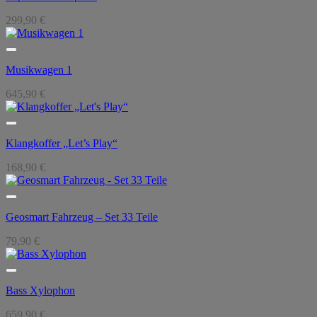
299,90
€
Musikwagen 1
645,90
€
Klangkoffer „Let’s Play“
168,90
€
Geosmart Fahrzeug – Set 33 Teile
79,90
€
Bass Xylophon
659,90
€