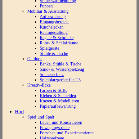
Sinneswahrnehmung
Puppen
Mobiliar & Ausstattung
Aufbewahrung
Eingangsbereich
Kuschelecken
Raumgestaltung
Regale & Schränke
Ruhe- & Schlafräume
Spielgeräte
Stühle & Tische
Outdoor
Bänke, Stühle & Tische
Sand- & Wasserspielzeug
Sonnenschutz
Spielplatzgeräte für U3
Kreativ-Ecke
Farben & Stifte
Kleben & Schneiden
Kneten & Modellieren
Papieraufbewahrung
Hort
Spiel und Spaß
Bauen und Konstruieren
Bewegungsspiele
Forschen und Experimentieren
Holzspielzeug