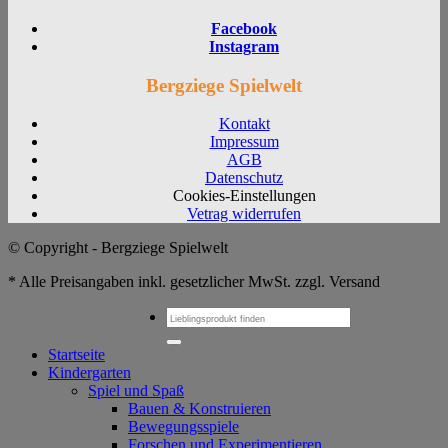
Facebook
Instagram
Bergziege Spielwelt
Kontakt
Impressum
AGB
Datenschutz
Cookies-Einstellungen
Vetrag widerrufen
© Copyright - Bergziege Spielwelt
* Alle Preisangaben inkl. gesetzlicher MwSt. zzgl. Versand
Suchen
nach:
Startseite
Kindergarten
Spiel und Spaß
Bauen & Konstruieren
Bewegungsspiele
Forschen und Experimentieren