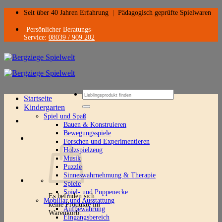
Zum
Seit über 40 Jahren Erfahrung
|
Pädagogisch geprüfte Spielwaren
Inhalt
springen
Persönlicher Beratungs-
Service:
08039 / 909 202
Suchen
Startseite
nach:
Kindergarten
Spiel und Spaß
Bauen & Konstruieren
Bewegungsspiele
Forschen und Experimentieren
Holzspielzeug
Musik
Puzzle
Sinneswahrnehmung & Therapie
Spiele
Spiel- und Puppenecke
Es befinden sich
Mobiliar und Ausstattung
keine Produkte im
Aufbewahrung
Warenkorb.
Eingangsbereich