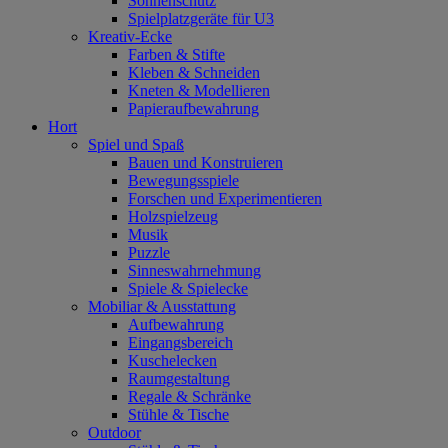
Sonnenschutz
Spielplatzgeräte für U3
Kreativ-Ecke
Farben & Stifte
Kleben & Schneiden
Kneten & Modellieren
Papieraufbewahrung
Hort
Spiel und Spaß
Bauen und Konstruieren
Bewegungsspiele
Forschen und Experimentieren
Holzspielzeug
Musik
Puzzle
Sinneswahrnehmung
Spiele & Spielecke
Mobiliar & Ausstattung
Aufbewahrung
Eingangsbereich
Kuschelecken
Raumgestaltung
Regale & Schränke
Stühle & Tische
Outdoor