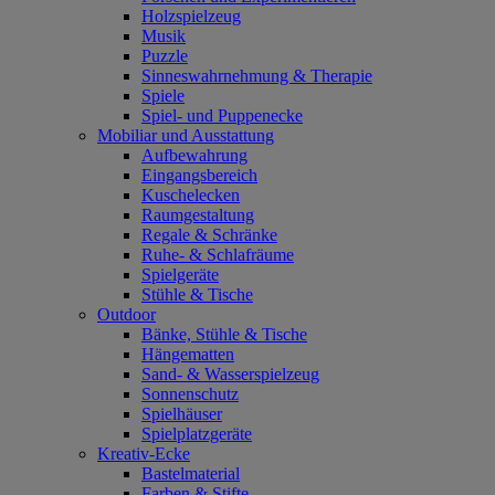
Holzspielzeug
Musik
Puzzle
Sinneswahrnehmung & Therapie
Spiele
Spiel- und Puppenecke
Mobiliar und Ausstattung
Aufbewahrung
Eingangsbereich
Kuschelecken
Raumgestaltung
Regale & Schränke
Ruhe- & Schlafräume
Spielgeräte
Stühle & Tische
Outdoor
Bänke, Stühle & Tische
Hängematten
Sand- & Wasserspielzeug
Sonnenschutz
Spielhäuser
Spielplatzgeräte
Kreativ-Ecke
Bastelmaterial
Farben & Stifte