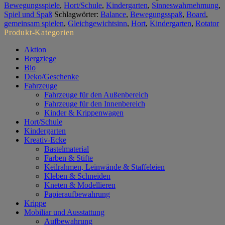
Bewegungsspiele
,
Hort/Schule
,
Kindergarten
,
Sinneswahrnehmung
,
Spiel und Spaß
Schlagwörter:
Balance
,
Bewegungsspaß
,
Board
,
gemeinsam spielen
,
Gleichgewichtsinn
,
Hort
,
Kindergarten
,
Rotator
Produkt-Kategorien
Aktion
Bergziege
Bio
Deko/Geschenke
Fahrzeuge
Fahrzeuge für den Außenbereich
Fahrzeuge für den Innenbereich
Kinder & Krippenwagen
Hort/Schule
Kindergarten
Kreativ-Ecke
Bastelmaterial
Farben & Stifte
Keilrahmen, Leinwände & Staffeleien
Kleben & Schneiden
Kneten & Modellieren
Papieraufbewahrung
Krippe
Mobiliar und Ausstattung
Aufbewahrung