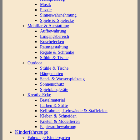
Musik
Puzzle
Sinneswahrnehmung
Spiele & Spielecke
Mobiliar & Ausstattung
Aufbewahrung
Eingangsbereich
Kuschelecken
Raumgestaltung
Regale & Schränke
Stühle & Tische
Outdoor
Stühle & Tische
Hängematten
Sand- & Wasserspielzeug
Sonnenschutz
Spielplatzgeräte
Kreativ-Ecke
Bastelmaterial
Farben & Stifte
Keilrahmen, Leinwände & Staffeleien
Kleben & Schneiden
Kneten & Modellieren
Papieraufbewahrung
Kinderfahrzeuge
Fahrzeuge Kindergarten