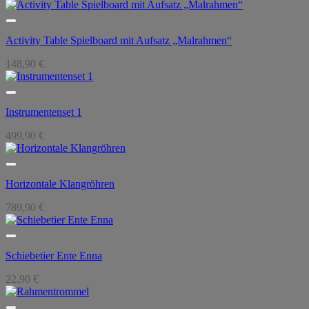
Activity Table Spielboard mit Aufsatz „Malrahmen“
148,90
€
Instrumentenset 1
499,90
€
Horizontale Klangröhren
789,90
€
Schiebetier Ente Enna
22,90
€