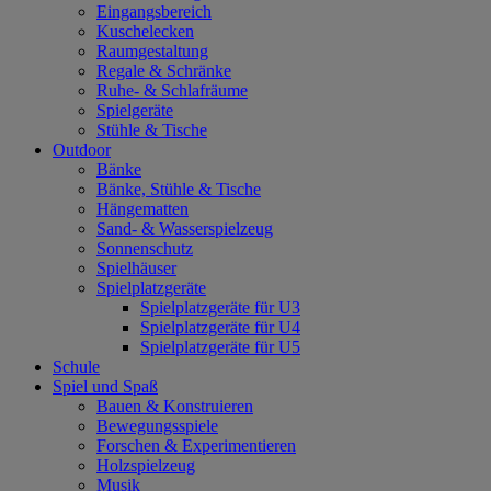
Eingangsbereich
Kuschelecken
Raumgestaltung
Regale & Schränke
Ruhe- & Schlafräume
Spielgeräte
Stühle & Tische
Outdoor
Bänke
Bänke, Stühle & Tische
Hängematten
Sand- & Wasserspielzeug
Sonnenschutz
Spielhäuser
Spielplatzgeräte
Spielplatzgeräte für U3
Spielplatzgeräte für U4
Spielplatzgeräte für U5
Schule
Spiel und Spaß
Bauen & Konstruieren
Bewegungsspiele
Forschen & Experimentieren
Holzspielzeug
Musik