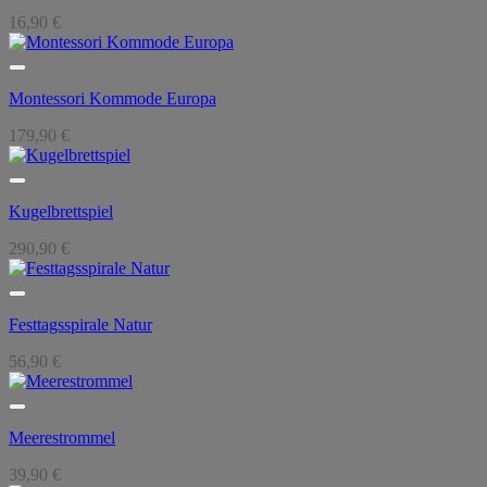
16,90
€
Montessori Kommode Europa
179,90
€
Kugelbrettspiel
290,90
€
Festtagsspirale Natur
56,90
€
Meerestrommel
39,90
€