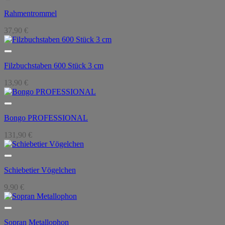
Rahmentrommel
37,90
€
Filzbuchstaben 600 Stück 3 cm
13,90
€
Bongo PROFESSIONAL
131,90
€
Schiebetier Vögelchen
9,90
€
Sopran Metallophon