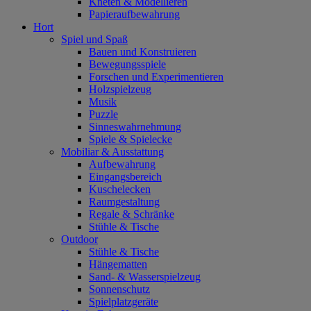
Kneten & Modellieren
Papieraufbewahrung
Hort
Spiel und Spaß
Bauen und Konstruieren
Bewegungsspiele
Forschen und Experimentieren
Holzspielzeug
Musik
Puzzle
Sinneswahrnehmung
Spiele & Spielecke
Mobiliar & Ausstattung
Aufbewahrung
Eingangsbereich
Kuschelecken
Raumgestaltung
Regale & Schränke
Stühle & Tische
Outdoor
Stühle & Tische
Hängematten
Sand- & Wasserspielzeug
Sonnenschutz
Spielplatzgeräte