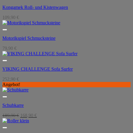
Kongamek Roll- und Kistenwagen
109,90
€
Motorikspiel Schmucksteine
79,90
€
VIKING CHALLENGE Sofa Surfer
252,90
€
Angebot!
Schubkarre
Ursprünglicher
Aktueller
189,90
€
168,90
€
Preis
Preis
war:
ist:
189,90 €
168,90 €.