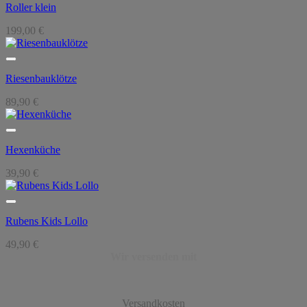
Roller klein
199,00
€
Riesenbauklötze
89,90
€
Hexenküche
39,90
€
Rubens Kids Lollo
49,90
€
Wir versenden mit
Versandkosten