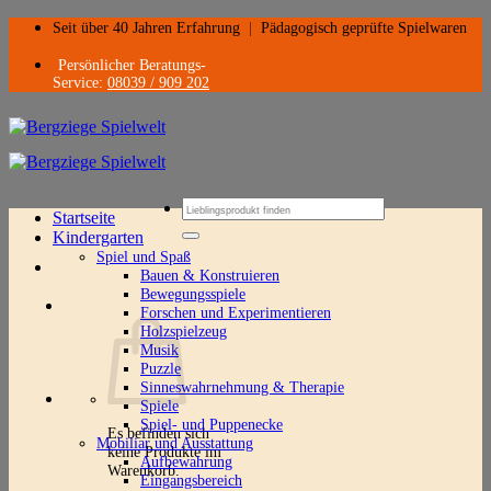
Zum
Seit über 40 Jahren Erfahrung
|
Pädagogisch geprüfte Spielwaren
Inhalt
springen
Persönlicher Beratungs-
Service:
08039 / 909 202
Suchen
Startseite
nach:
Kindergarten
Spiel und Spaß
Bauen & Konstruieren
Bewegungsspiele
Forschen und Experimentieren
Holzspielzeug
Musik
Puzzle
Sinneswahrnehmung & Therapie
Spiele
Spiel- und Puppenecke
Es befinden sich
Mobiliar und Ausstattung
keine Produkte im
Aufbewahrung
Warenkorb.
Eingangsbereich