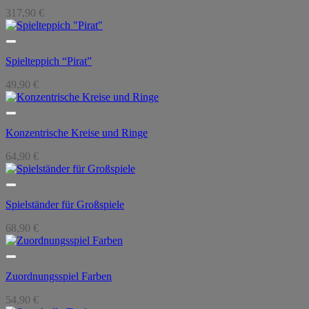
317,90
€
Spielteppich “Pirat”
49,90
€
Konzentrische Kreise und Ringe
64,90
€
Spielständer für Großspiele
68,90
€
Zuordnungsspiel Farben
54,90
€