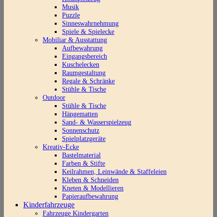
Musik
Puzzle
Sinneswahrnehmung
Spiele & Spielecke
Mobiliar & Ausstattung
Aufbewahrung
Eingangsbereich
Kuschelecken
Raumgestaltung
Regale & Schränke
Stühle & Tische
Outdoor
Stühle & Tische
Hängematten
Sand- & Wasserspielzeug
Sonnenschutz
Spielplatzgeräte
Kreativ-Ecke
Bastelmaterial
Farben & Stifte
Keilrahmen, Leinwände & Staffeleien
Kleben & Schneiden
Kneten & Modellieren
Papieraufbewahrung
Kinderfahrzeuge
Fahrzeuge Kindergarten