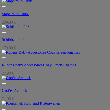
Stapelrollo Turtle
209,90
€
Schibbelmühle
179,00
€
Rubens Baby Accessoires Cozy Green Pajamas
27,90
€
Großes Achteck
71,95
€