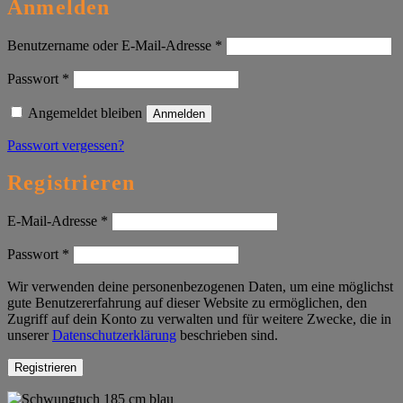
Anmelden
Erforderlich
Benutzername oder E-Mail-Adresse
*
Erforderlich
Passwort
*
Angemeldet bleiben
Anmelden
Passwort vergessen?
Registrieren
Erforderlich
E-Mail-Adresse
*
Erforderlich
Passwort
*
Wir verwenden deine personenbezogenen Daten, um eine möglichst
gute Benutzererfahrung auf dieser Website zu ermöglichen, den
Zugriff auf dein Konto zu verwalten und für weitere Zwecke, die in
unserer
Datenschutzerklärung
beschrieben sind.
Registrieren