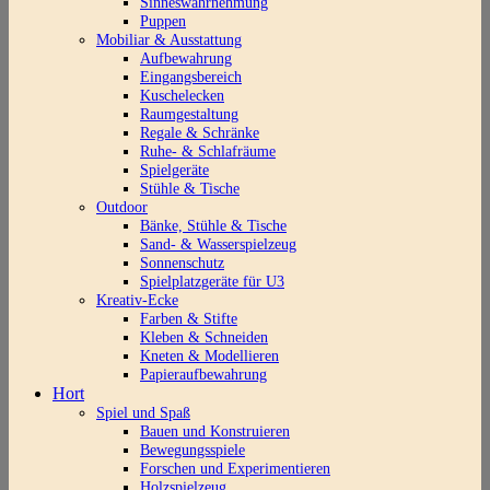
Sinneswahrnehmung
Puppen
Mobiliar & Ausstattung
Aufbewahrung
Eingangsbereich
Kuschelecken
Raumgestaltung
Regale & Schränke
Ruhe- & Schlafräume
Spielgeräte
Stühle & Tische
Outdoor
Bänke, Stühle & Tische
Sand- & Wasserspielzeug
Sonnenschutz
Spielplatzgeräte für U3
Kreativ-Ecke
Farben & Stifte
Kleben & Schneiden
Kneten & Modellieren
Papieraufbewahrung
Hort
Spiel und Spaß
Bauen und Konstruieren
Bewegungsspiele
Forschen und Experimentieren
Holzspielzeug