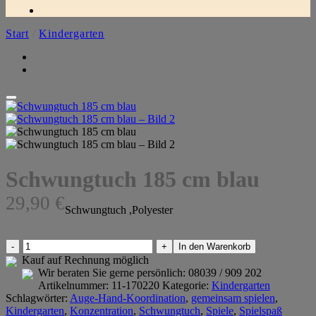
Start
/
Kindergarten
Schwungtuch 185 cm blau
29,90
€
Schwungtuch ,Polyester
Schwungtuch
In den Warenkorb
185
Kauf auf Rechnung möglich
cm
Wir beraten Sie gerne persönlich:
08039 / 909 202
blau
Artikelnummer:
11-170220
Kategorie:
Kindergarten
Menge
Schlagwörter:
Auge-Hand-Koordination
,
gemeinsam spielen
,
Kindergarten
,
Konzentration
,
Schwungtuch
,
Spiele
,
Spielspaß