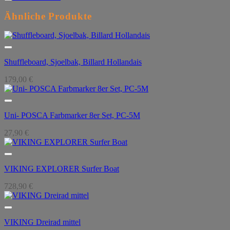
Ähnliche Produkte
Shuffleboard, Sjoelbak, Billard Hollandais
179,00
€
Uni- POSCA Farbmarker 8er Set, PC-5M
27,90
€
VIKING EXPLORER Surfer Boat
728,90
€
VIKING Dreirad mittel