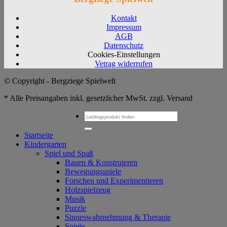
Kontakt
Impressum
AGB
Datenschutz
Cookies-Einstellungen
Vetrag widerrufen
© Copyright - Bergziege Spielwelt
* Alle Preisangaben inkl. gesetzlicher MwSt. zzgl. Versand
Suchen
nach:
Startseite
Kindergarten
Spiel und Spaß
Bauen & Konstruieren
Bewegungsspiele
Forschen und Experimentieren
Holzspielzeug
Musik
Puzzle
Sinneswahrnehmung & Therapie
Spiele