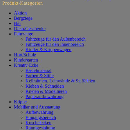
Produkt-Kategorien
Aktion
Bergziege
Bio
Deko/Geschenke
Fahrzeuge
Fahrzeuge für den Außenbereich
Fahrzeuge für den Innenbereich
Kinder & Krippenwagen
Hort/Schule
Kindergarten
Kreativ-Ecke
Bastelmaterial
Farben & Stifte
Keilrahmen, Leinwände & Staffeleien
Kleben & Schneiden
Kneten & Modellieren
Papieraufbewahrung
Krippe
Mobiliar und Ausstattung
Aufbewahrung
Eingangsbereich
Kuschelecken
Raumgestaltung