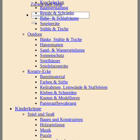
Kuschelecken
Zurück zum Shop
Raumgestaltung
Regale & Schränke
Suchen
Ruhe- & Schlafräume
nach:
Spielgeräte
Stühle & Tische
Outdoor
Bänke, Stühle & Tische
Hängematten
Sand- & Wasserspielzeug
Sonnenschutz
Spielhäuser
Spielplatzgeräte
Kreativ-Ecke
Bastelmaterial
Farben & Stifte
Keilrahmen, Leinwände & Staffeleien
Kleben & Schneiden
Kneten & Modellieren
Papieraufbewahrung
Kinderkrippe
Spiel und Spaß
Bauen und Konstruieren
Holzspielzeug
Musik
Puzzle