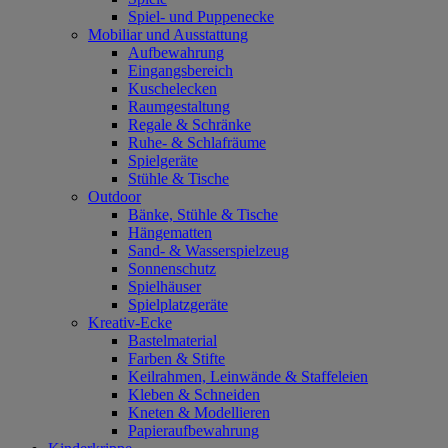
Spiel- und Puppenecke
Mobiliar und Ausstattung
Aufbewahrung
Eingangsbereich
Kuschelecken
Raumgestaltung
Regale & Schränke
Ruhe- & Schlafräume
Spielgeräte
Stühle & Tische
Outdoor
Bänke, Stühle & Tische
Hängematten
Sand- & Wasserspielzeug
Sonnenschutz
Spielhäuser
Spielplatzgeräte
Kreativ-Ecke
Bastelmaterial
Farben & Stifte
Keilrahmen, Leinwände & Staffeleien
Kleben & Schneiden
Kneten & Modellieren
Papieraufbewahrung