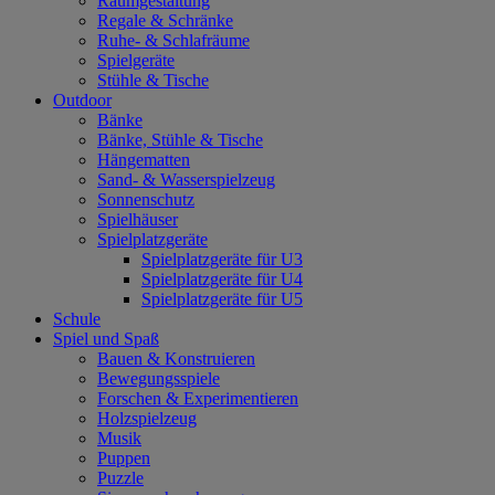
Raumgestaltung
Regale & Schränke
Ruhe- & Schlafräume
Spielgeräte
Stühle & Tische
Outdoor
Bänke
Bänke, Stühle & Tische
Hängematten
Sand- & Wasserspielzeug
Sonnenschutz
Spielhäuser
Spielplatzgeräte
Spielplatzgeräte für U3
Spielplatzgeräte für U4
Spielplatzgeräte für U5
Schule
Spiel und Spaß
Bauen & Konstruieren
Bewegungsspiele
Forschen & Experimentieren
Holzspielzeug
Musik
Puppen
Puzzle