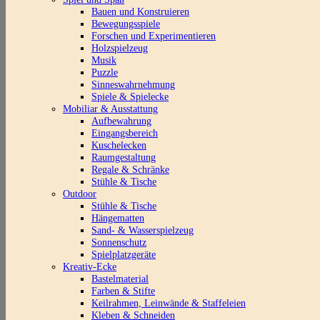
Bauen und Konstruieren
Bewegungsspiele
Forschen und Experimentieren
Holzspielzeug
Musik
Puzzle
Sinneswahrnehmung
Spiele & Spielecke
Mobiliar & Ausstattung
Aufbewahrung
Eingangsbereich
Kuschelecken
Raumgestaltung
Regale & Schränke
Stühle & Tische
Outdoor
Stühle & Tische
Hängematten
Sand- & Wasserspielzeug
Sonnenschutz
Spielplatzgeräte
Kreativ-Ecke
Bastelmaterial
Farben & Stifte
Keilrahmen, Leinwände & Staffeleien
Kleben & Schneiden