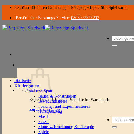
Zum
Seit über 40 Jahren Erfahrung
|
Pädagogisch geprüfte Spielwaren
Inhalt
springen
Persönlicher Beratungs-Service:
08039 / 909 202
Suchen
nach:
Startseite
Kindergarten
Spiel und Spaß
Bauen & Konstruieren
Es befinden sich keine Produkte im Warenkorb.
Bewegungsspiele
Forschen und Experimentieren
Zurück zum Shop
Holzspielzeug
Musik
Suchen
Puzzle
nach:
Sinneswahrnehmung & Therapie
Spiele