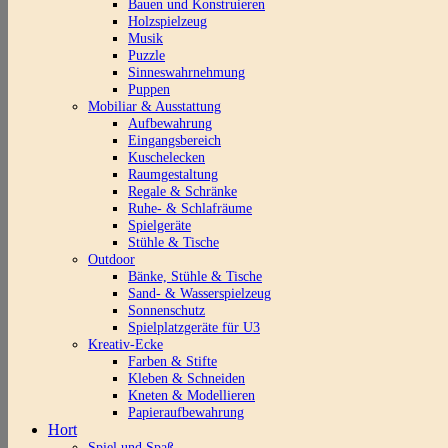
Bauen und Konstruieren
Holzspielzeug
Musik
Puzzle
Sinneswahrnehmung
Puppen
Mobiliar & Ausstattung
Aufbewahrung
Eingangsbereich
Kuschelecken
Raumgestaltung
Regale & Schränke
Ruhe- & Schlafräume
Spielgeräte
Stühle & Tische
Outdoor
Bänke, Stühle & Tische
Sand- & Wasserspielzeug
Sonnenschutz
Spielplatzgeräte für U3
Kreativ-Ecke
Farben & Stifte
Kleben & Schneiden
Kneten & Modellieren
Papieraufbewahrung
Hort
Spiel und Spaß