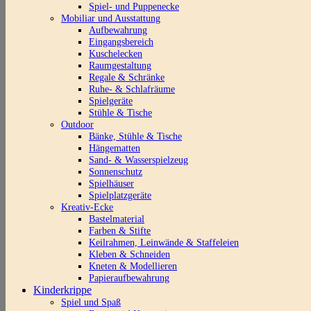
Spiel- und Puppenecke
Mobiliar und Ausstattung
Aufbewahrung
Eingangsbereich
Kuschelecken
Raumgestaltung
Regale & Schränke
Ruhe- & Schlafräume
Spielgeräte
Stühle & Tische
Outdoor
Bänke, Stühle & Tische
Hängematten
Sand- & Wasserspielzeug
Sonnenschutz
Spielhäuser
Spielplatzgeräte
Kreativ-Ecke
Bastelmaterial
Farben & Stifte
Keilrahmen, Leinwände & Staffeleien
Kleben & Schneiden
Kneten & Modellieren
Papieraufbewahrung
Kinderkrippe
Spiel und Spaß