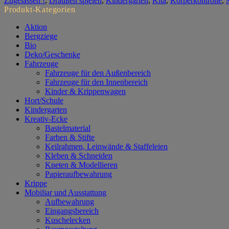
Zugelassen !
,
Draußen spielen
,
Kindergarten
,
Kita
,
Körperkontrolle
,
Produkt-Kategorien
Aktion
Bergziege
Bio
Deko/Geschenke
Fahrzeuge
Fahrzeuge für den Außenbereich
Fahrzeuge für den Innenbereich
Kinder & Krippenwagen
Hort/Schule
Kindergarten
Kreativ-Ecke
Bastelmaterial
Farben & Stifte
Keilrahmen, Leinwände & Staffeleien
Kleben & Schneiden
Kneten & Modellieren
Papieraufbewahrung
Krippe
Mobiliar und Ausstattung
Aufbewahrung
Eingangsbereich
Kuschelecken