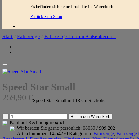
Es befinden sich keine Produkte im Warenkorb.
Zurück zum Shop
Start
/
Fahrzeuge
/
Fahrzeuge für den Außenbereich
Speed Star Small
259,90
€
Speed Star Small mit 18 cm Sitzhöhe
Speed
In den Warenkorb
Star
Kauf auf Rechnung möglich
Small
Wir beraten Sie gerne persönlich:
08039 / 909 202
Menge
Artikelnummer:
14-64270
Kategorien:
Fahrzeuge
,
Fahrzeuge 