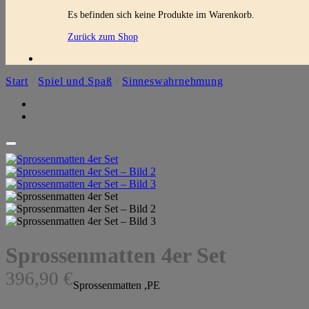
Es befinden sich keine Produkte im Warenkorb.
Zurück zum Shop
Start
/
Spiel und Spaß
/
Sinneswahrnehmung
Sprossenmatten 4er Set
396,90
€
Sprossenmatten ,PE