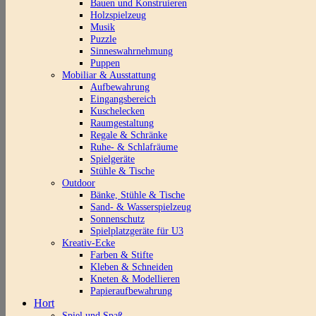
Bauen und Konstruieren
Holzspielzeug
Musik
Puzzle
Sinneswahrnehmung
Puppen
Mobiliar & Ausstattung
Aufbewahrung
Eingangsbereich
Kuschelecken
Raumgestaltung
Regale & Schränke
Ruhe- & Schlafräume
Spielgeräte
Stühle & Tische
Outdoor
Bänke, Stühle & Tische
Sand- & Wasserspielzeug
Sonnenschutz
Spielplatzgeräte für U3
Kreativ-Ecke
Farben & Stifte
Kleben & Schneiden
Kneten & Modellieren
Papieraufbewahrung
Hort
Spiel und Spaß