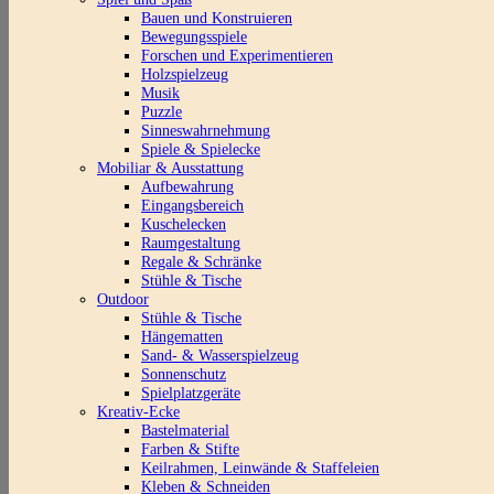
Bauen und Konstruieren
Bewegungsspiele
Forschen und Experimentieren
Holzspielzeug
Musik
Puzzle
Sinneswahrnehmung
Spiele & Spielecke
Mobiliar & Ausstattung
Aufbewahrung
Eingangsbereich
Kuschelecken
Raumgestaltung
Regale & Schränke
Stühle & Tische
Outdoor
Stühle & Tische
Hängematten
Sand- & Wasserspielzeug
Sonnenschutz
Spielplatzgeräte
Kreativ-Ecke
Bastelmaterial
Farben & Stifte
Keilrahmen, Leinwände & Staffeleien
Kleben & Schneiden