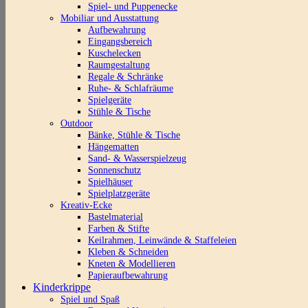
Spiel- und Puppenecke
Mobiliar und Ausstattung
Aufbewahrung
Eingangsbereich
Kuschelecken
Raumgestaltung
Regale & Schränke
Ruhe- & Schlafräume
Spielgeräte
Stühle & Tische
Outdoor
Bänke, Stühle & Tische
Hängematten
Sand- & Wasserspielzeug
Sonnenschutz
Spielhäuser
Spielplatzgeräte
Kreativ-Ecke
Bastelmaterial
Farben & Stifte
Keilrahmen, Leinwände & Staffeleien
Kleben & Schneiden
Kneten & Modellieren
Papieraufbewahrung
Kinderkrippe
Spiel und Spaß