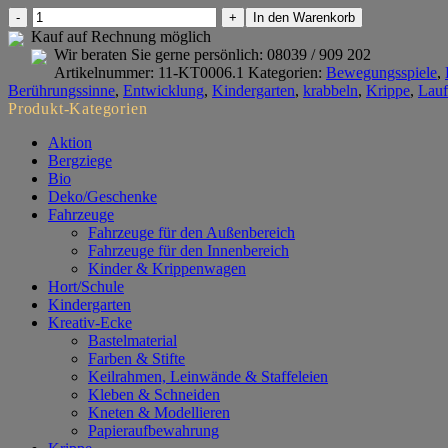
Sprossenmatten
In den Warenkorb
4er
Kauf auf Rechnung möglich
Set
Wir beraten Sie gerne persönlich:
08039 / 909 202
Menge
Artikelnummer:
11-KT0006.1
Kategorien:
Bewegungsspiele
,
Berührungssinne
,
Entwicklung
,
Kindergarten
,
krabbeln
,
Krippe
,
Lauf
Produkt-Kategorien
Aktion
Bergziege
Bio
Deko/Geschenke
Fahrzeuge
Fahrzeuge für den Außenbereich
Fahrzeuge für den Innenbereich
Kinder & Krippenwagen
Hort/Schule
Kindergarten
Kreativ-Ecke
Bastelmaterial
Farben & Stifte
Keilrahmen, Leinwände & Staffeleien
Kleben & Schneiden
Kneten & Modellieren
Papieraufbewahrung