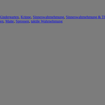
Kindergarten
,
Krippe
,
Sinneswahrnehmung
,
Sinneswahrnehmung & Th
en
,
Matte
,
Sprossen
,
taktile Wahrnehmung