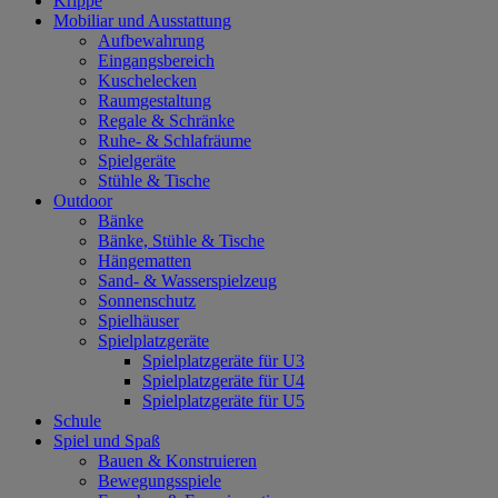
Krippe
Mobiliar und Ausstattung
Aufbewahrung
Eingangsbereich
Kuschelecken
Raumgestaltung
Regale & Schränke
Ruhe- & Schlafräume
Spielgeräte
Stühle & Tische
Outdoor
Bänke
Bänke, Stühle & Tische
Hängematten
Sand- & Wasserspielzeug
Sonnenschutz
Spielhäuser
Spielplatzgeräte
Spielplatzgeräte für U3
Spielplatzgeräte für U4
Spielplatzgeräte für U5
Schule
Spiel und Spaß
Bauen & Konstruieren
Bewegungsspiele