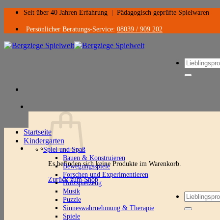
Zum
Seit über 40 Jahren Erfahrung
|
Pädagogisch geprüfte Spielwaren
Inhalt
springen
Persönlicher Beratungs-Service:
08039 / 909 202
Suchen
nach:
Startseite
Kindergarten
Spiel und Spaß
Bauen & Konstruieren
Es befinden sich keine Produkte im Warenkorb.
Bewegungsspiele
Forschen und Experimentieren
Zurück zum Shop
Holzspielzeug
Musik
Suchen
Puzzle
nach:
Sinneswahrnehmung & Therapie
Spiele