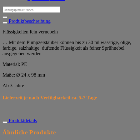
Suchen
nach:
Produktbeschreibung
Flüssigkeiten fein vernebeln
… Mit dem Pumpzerstäuber können bis zu 30 ml wässrige, ölige,
farbige, salzhaltige, duftende Flüssigkeit als feiner Sprühnebel
ausgegeben werden.
Material: PE
Maße: Ø 24 x 98 mm
Ab 3 Jahre
Lieferzeit je nach Verfügbarkeit ca. 5-7 Tage
Produktdetails
Ähnliche Produkte