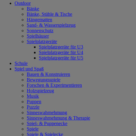
Outdoor
Bänke
Bänke, Stühle & Tische
Hängematten
Sand- & Wasserspielzeug
Sonnenschutz
Spielhäuser
Spielplatzgeräte
Spielplatzgeräte für U3
Spielplatzgeräte für U4
Spielplatzgeräte für U5
Schule
Spiel und Spaß
Bauen & Konstruieren
Bewegungsspiele
Forschen & Experimentieren
Holzspielzeug
Musik
Puppen
Puzzle
Sinneswahrnehmung
Sinneswahrnehmung & Therapie
Spiel- & Puppenecke
Spiele
Spiele & Spielecke