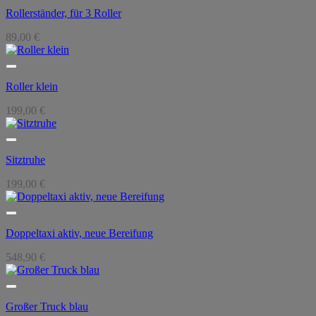
Rollerständer, für 3 Roller
89,00
€
Roller klein
199,00
€
Sitztruhe
199,00
€
Doppeltaxi aktiv, neue Bereifung
548,90
€
Großer Truck blau