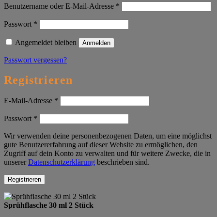
Erforderlich
Benutzername oder E-Mail-Adresse
*
Erforderlich
Passwort
*
Angemeldet bleiben
Anmelden
Passwort vergessen?
Registrieren
Erforderlich
E-Mail-Adresse
*
Erforderlich
Passwort
*
Wir verwenden deine personenbezogenen Daten, um eine möglichst
gute Benutzererfahrung auf dieser Website zu ermöglichen, den
Zugriff auf dein Konto zu verwalten und für weitere Zwecke, die in
unserer
Datenschutzerklärung
beschrieben sind.
Registrieren
Sprühflasche 30 ml 2 Stück