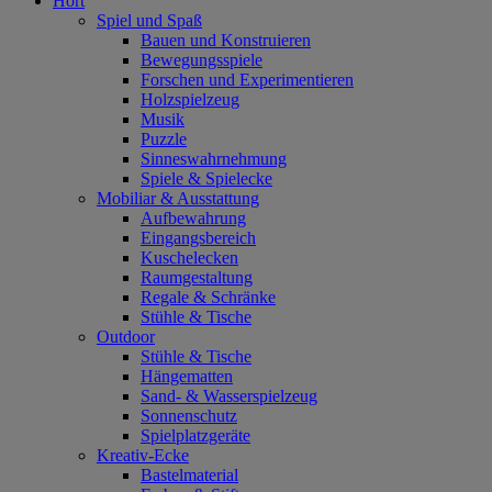
Hort
Spiel und Spaß
Bauen und Konstruieren
Bewegungsspiele
Forschen und Experimentieren
Holzspielzeug
Musik
Puzzle
Sinneswahrnehmung
Spiele & Spielecke
Mobiliar & Ausstattung
Aufbewahrung
Eingangsbereich
Kuschelecken
Raumgestaltung
Regale & Schränke
Stühle & Tische
Outdoor
Stühle & Tische
Hängematten
Sand- & Wasserspielzeug
Sonnenschutz
Spielplatzgeräte
Kreativ-Ecke
Bastelmaterial