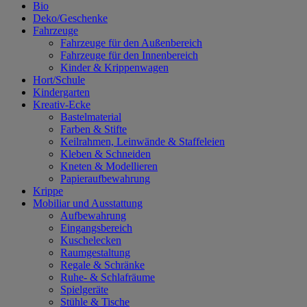
Bio
Deko/Geschenke
Fahrzeuge
Fahrzeuge für den Außenbereich
Fahrzeuge für den Innenbereich
Kinder & Krippenwagen
Hort/Schule
Kindergarten
Kreativ-Ecke
Bastelmaterial
Farben & Stifte
Keilrahmen, Leinwände & Staffeleien
Kleben & Schneiden
Kneten & Modellieren
Papieraufbewahrung
Krippe
Mobiliar und Ausstattung
Aufbewahrung
Eingangsbereich
Kuschelecken
Raumgestaltung
Regale & Schränke
Ruhe- & Schlafräume
Spielgeräte
Stühle & Tische