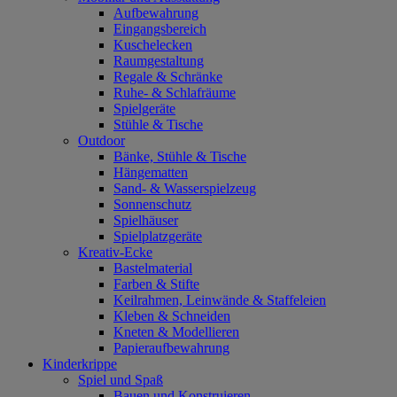
Aufbewahrung
Eingangsbereich
Kuschelecken
Raumgestaltung
Regale & Schränke
Ruhe- & Schlafräume
Spielgeräte
Stühle & Tische
Outdoor
Bänke, Stühle & Tische
Hängematten
Sand- & Wasserspielzeug
Sonnenschutz
Spielhäuser
Spielplatzgeräte
Kreativ-Ecke
Bastelmaterial
Farben & Stifte
Keilrahmen, Leinwände & Staffeleien
Kleben & Schneiden
Kneten & Modellieren
Papieraufbewahrung
Kinderkrippe
Spiel und Spaß
Bauen und Konstruieren