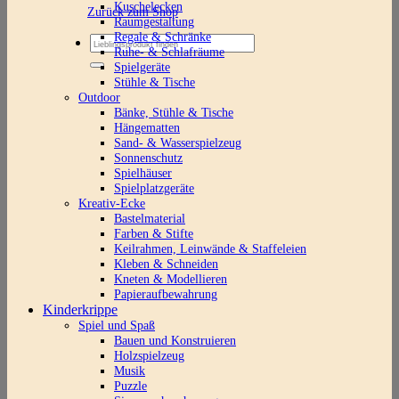
Kuschelecken
Zurück zum Shop
Raumgestaltung
Regale & Schränke
Suchen
Ruhe- & Schlafräume
nach:
Spielgeräte
Stühle & Tische
Outdoor
Bänke, Stühle & Tische
Hängematten
Sand- & Wasserspielzeug
Sonnenschutz
Spielhäuser
Spielplatzgeräte
Kreativ-Ecke
Bastelmaterial
Farben & Stifte
Keilrahmen, Leinwände & Staffeleien
Kleben & Schneiden
Kneten & Modellieren
Papieraufbewahrung
Kinderkrippe
Spiel und Spaß
Bauen und Konstruieren
Holzspielzeug
Musik
Puzzle