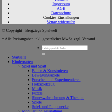
Impressum
AGB
Datenschutz
Cookies-Einstellungen
Vetrag widerrufen
© Copyright - Bergziege Spielwelt
* Alle Preisangaben inkl. gesetzlicher MwSt. zzgl. Versand
Suchen
nach:
Startseite
Kindergarten
Spiel und Spaß
Bauen & Konstruieren
Bewegungsspiele
Forschen und Experimentieren
Holzspielzeug
Musik
Puzzle
Sinneswahrnehmung & Therapie
Spiele
Spiel- und Puppenecke
Mobiliar und Ausstattung