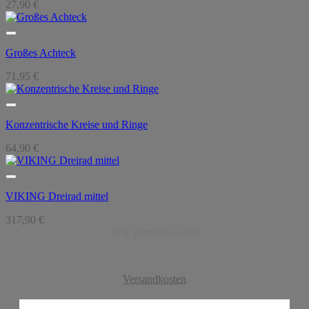
27,90
€
Großes Achteck
71,95
€
Konzentrische Kreise und Ringe
64,90
€
VIKING Dreirad mittel
317,90
€
Wir versenden mit
Versandkosten