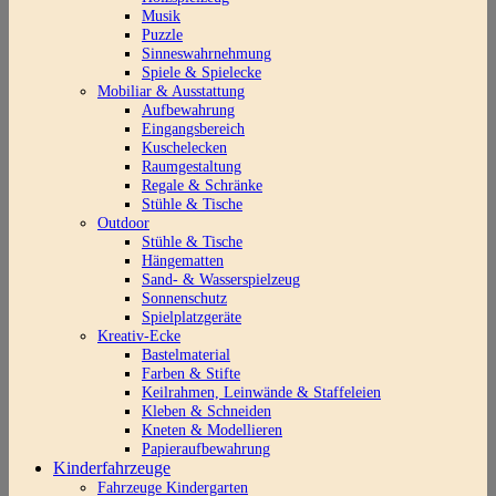
Musik
Puzzle
Sinneswahrnehmung
Spiele & Spielecke
Mobiliar & Ausstattung
Aufbewahrung
Eingangsbereich
Kuschelecken
Raumgestaltung
Regale & Schränke
Stühle & Tische
Outdoor
Stühle & Tische
Hängematten
Sand- & Wasserspielzeug
Sonnenschutz
Spielplatzgeräte
Kreativ-Ecke
Bastelmaterial
Farben & Stifte
Keilrahmen, Leinwände & Staffeleien
Kleben & Schneiden
Kneten & Modellieren
Papieraufbewahrung
Kinderfahrzeuge
Fahrzeuge Kindergarten