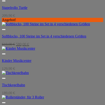
Stapelrollo Turtle
209,90
€
Angebot!
Softblocks, 100 Steine im Set in 4 verschiedenen Größen
Ursprünglicher
Aktueller
610,00
€
580,00
€
Preis
Preis
war:
ist:
610,00 €
580,00 €.
Kinder Musikcenter
129,90
€
Tischkegelbahn
189,00
€