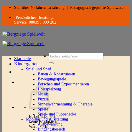
Zum
Seit über 40 Jahren Erfahrung
|
Pädagogisch geprüfte Spielwaren
Inhalt
springen
Persönlicher Beratungs-
Service:
08039 / 909 202
Suchen
Startseite
nach:
Kindergarten
Spiel und Spaß
Bauen & Konstruieren
Bewegungsspiele
Forschen und Experimentieren
Holzspielzeug
Musik
Puzzle
Sinneswahrnehmung & Therapie
Spiele
Spiel- und Puppenecke
Es befinden sich
Mobiliar und Ausstattung
keine Produkte im
Aufbewahrung
Warenkorb.
Eingangsbereich