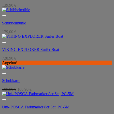
139,90
€
Schibbelmühle
179,00
€
VIKING EXPLORER Surfer Boat
728,90
€
Angebot!
Schubkarre
Ursprünglicher
Aktueller
189,90
€
168,90
€
Preis
Preis
war:
ist:
189,90 €
168,90 €.
Uni- POSCA Farbmarker 8er Set, PC-5M