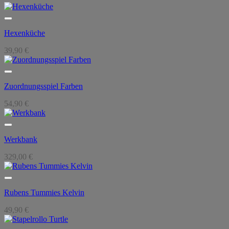
Hexenküche
39,90
€
Zuordnungsspiel Farben
54,90
€
Werkbank
329,00
€
Rubens Tummies Kelvin
49,90
€