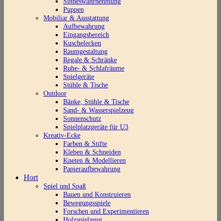
Sinneswahrnehmung
Puppen
Mobiliar & Ausstattung
Aufbewahrung
Eingangsbereich
Kuschelecken
Raumgestaltung
Regale & Schränke
Ruhe- & Schlafräume
Spielgeräte
Stühle & Tische
Outdoor
Bänke, Stühle & Tische
Sand- & Wasserspielzeug
Sonnenschutz
Spielplatzgeräte für U3
Kreativ-Ecke
Farben & Stifte
Kleben & Schneiden
Kneten & Modellieren
Papieraufbewahrung
Hort
Spiel und Spaß
Bauen und Konstruieren
Bewegungsspiele
Forschen und Experimentieren
Holzspielzeug