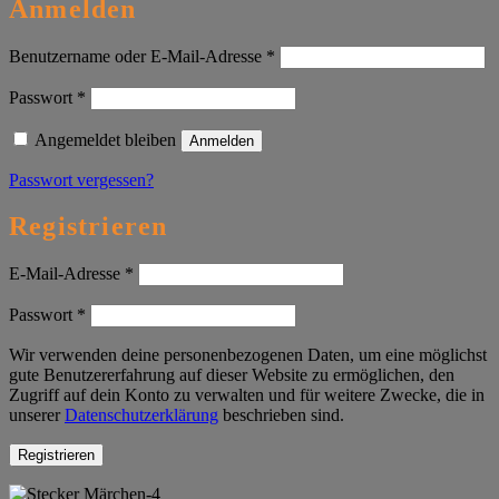
Anmelden
Erforderlich
Benutzername oder E-Mail-Adresse
*
Erforderlich
Passwort
*
Angemeldet bleiben
Anmelden
Passwort vergessen?
Registrieren
Erforderlich
E-Mail-Adresse
*
Erforderlich
Passwort
*
Wir verwenden deine personenbezogenen Daten, um eine möglichst
gute Benutzererfahrung auf dieser Website zu ermöglichen, den
Zugriff auf dein Konto zu verwalten und für weitere Zwecke, die in
unserer
Datenschutzerklärung
beschrieben sind.
Registrieren