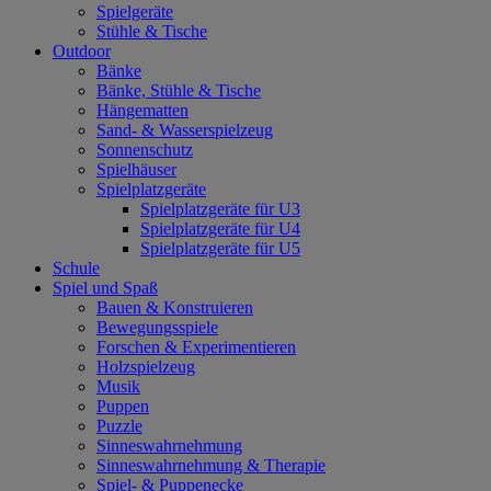
Spielgeräte
Stühle & Tische
Outdoor
Bänke
Bänke, Stühle & Tische
Hängematten
Sand- & Wasserspielzeug
Sonnenschutz
Spielhäuser
Spielplatzgeräte
Spielplatzgeräte für U3
Spielplatzgeräte für U4
Spielplatzgeräte für U5
Schule
Spiel und Spaß
Bauen & Konstruieren
Bewegungsspiele
Forschen & Experimentieren
Holzspielzeug
Musik
Puppen
Puzzle
Sinneswahrnehmung
Sinneswahrnehmung & Therapie
Spiel- & Puppenecke