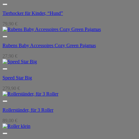
war:
ist:
189,90 €
168,90 €.
Tierhocker für Kinder, “Hund”
79,90
€
Rubens Baby Accessoires Cozy Green Pajamas
27,90
€
Speed Star Big
279,90
€
Rollerständer, für 3 Roller
89,00
€