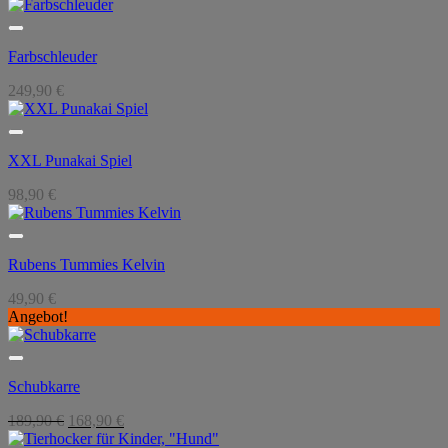
Farbschleuder
249,90
€
XXL Punakai Spiel
98,90
€
Rubens Tummies Kelvin
49,90
€
Angebot!
Schubkarre
Ursprünglicher
Aktueller
189,90
€
168,90
€
Preis
Preis