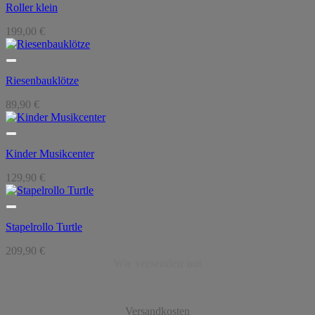
Roller klein
199,00
€
Riesenbauklötze
89,90
€
Kinder Musikcenter
129,90
€
Stapelrollo Turtle
209,90
€
Wir versenden mit
Versandkosten