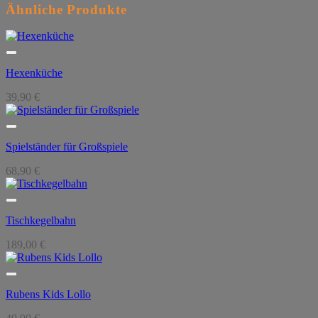
Ähnliche Produkte
Hexenküche
39,90
€
Spielständer für Großspiele
68,90
€
Tischkegelbahn
189,00
€
Rubens Kids Lollo