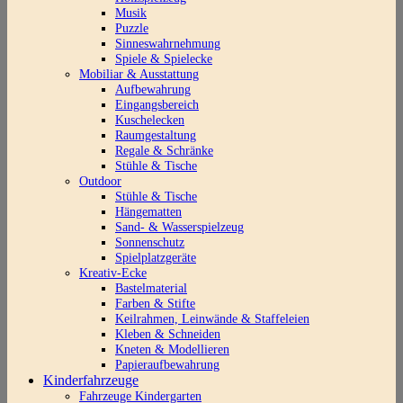
Musik
Puzzle
Sinneswahrnehmung
Spiele & Spielecke
Mobiliar & Ausstattung
Aufbewahrung
Eingangsbereich
Kuschelecken
Raumgestaltung
Regale & Schränke
Stühle & Tische
Outdoor
Stühle & Tische
Hängematten
Sand- & Wasserspielzeug
Sonnenschutz
Spielplatzgeräte
Kreativ-Ecke
Bastelmaterial
Farben & Stifte
Keilrahmen, Leinwände & Staffeleien
Kleben & Schneiden
Kneten & Modellieren
Papieraufbewahrung
Kinderfahrzeuge
Fahrzeuge Kindergarten