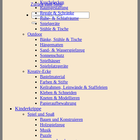
Kuschelecken
Zurück zum Shop
Raumgestaltung
Regale & Schränke
Suchen
Ruhe- & Schlafräume
nach:
Spielgeräte
Stühle & Tische
Outdoor
Bänke, Stühle & Tische
Hängematten
Sand- & Wasserspielzeug
Sonnenschutz
Spielhäuser
Spielplatzgeräte
Kreativ-Ecke
Bastelmaterial
Farben & Stifte
Keilrahmen, Leinwände & Staffeleien
Kleben & Schneiden
Kneten & Modellieren
Papieraufbewahrung
Kinderkrippe
Spiel und Spaß
Bauen und Konstruieren
Holzspielzeug
Musik
Puzzle