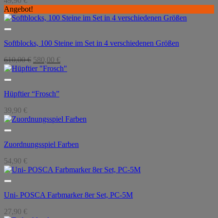
49,90
€
Angebot!
Softblocks, 100 Steine im Set in 4 verschiedenen Größen
Ursprünglicher
Aktueller
610,00
€
580,00
€
Preis
Preis
war:
ist:
610,00 €
580,00 €.
Hüpftier “Frosch”
39,90
€
Zuordnungsspiel Farben
54,90
€
Uni- POSCA Farbmarker 8er Set, PC-5M
27,90
€