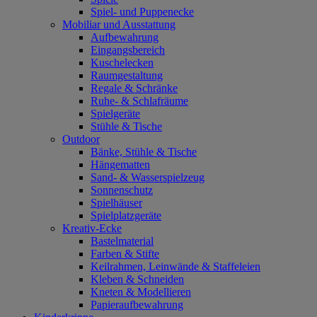
Spiel- und Puppenecke
Mobiliar und Ausstattung
Aufbewahrung
Eingangsbereich
Kuschelecken
Raumgestaltung
Regale & Schränke
Ruhe- & Schlafräume
Spielgeräte
Stühle & Tische
Outdoor
Bänke, Stühle & Tische
Hängematten
Sand- & Wasserspielzeug
Sonnenschutz
Spielhäuser
Spielplatzgeräte
Kreativ-Ecke
Bastelmaterial
Farben & Stifte
Keilrahmen, Leinwände & Staffeleien
Kleben & Schneiden
Kneten & Modellieren
Papieraufbewahrung