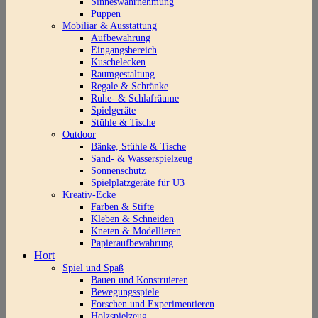
Sinneswahrnehmung
Puppen
Mobiliar & Ausstattung
Aufbewahrung
Eingangsbereich
Kuschelecken
Raumgestaltung
Regale & Schränke
Ruhe- & Schlafräume
Spielgeräte
Stühle & Tische
Outdoor
Bänke, Stühle & Tische
Sand- & Wasserspielzeug
Sonnenschutz
Spielplatzgeräte für U3
Kreativ-Ecke
Farben & Stifte
Kleben & Schneiden
Kneten & Modellieren
Papieraufbewahrung
Hort
Spiel und Spaß
Bauen und Konstruieren
Bewegungsspiele
Forschen und Experimentieren
Holzspielzeug