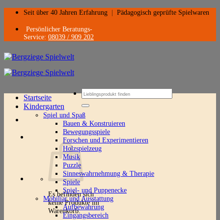
Zum
Seit über 40 Jahren Erfahrung
|
Pädagogisch geprüfte Spielwaren
Inhalt
springen
Persönlicher Beratungs-
Service:
08039 / 909 202
Suchen
Startseite
nach:
Kindergarten
Spiel und Spaß
Bauen & Konstruieren
Bewegungsspiele
Forschen und Experimentieren
Holzspielzeug
Musik
Puzzle
Sinneswahrnehmung & Therapie
Spiele
Spiel- und Puppenecke
Es befinden sich
Mobiliar und Ausstattung
keine Produkte im
Aufbewahrung
Warenkorb.
Eingangsbereich