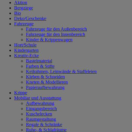
Aktion
Bergziege
Bio
Deko/Geschenke
Fahrzeuge
Fahrzeuge für den Außenbereich
Fahrzeuge für den Innenbereich
Kinder & Krippenwagen
Hort/Schule
Kindergarten
Kreativ-Ecke
Bastelmaterial
Farben & Stifte
Keilrahmen, Leinwände & Staffeleien
Kleben & Schneiden
Kneten & Modellieren
Papieraufbewahrung
Krippe
Mobiliar und Ausstattung
Aufbewahrung
Eingangsbereich
Kuschelecken
Raumgestaltung
Regale & Schränke
Ruhe- & Schlafräume