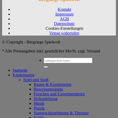
Kontakt
Impressum
AGB
Datenschutz
Cookies-Einstellungen
Vetrag widerrufen
© Copyright - Bergziege Spielwelt
* Alle Preisangaben inkl. gesetzlicher MwSt. zzgl. Versand
Suchen
nach:
Startseite
Kindergarten
Spiel und Spaß
Bauen & Konstruieren
Bewegungsspiele
Forschen und Experimentieren
Holzspielzeug
Musik
Puzzle
Sinneswahrnehmung & Therapie
Spiele