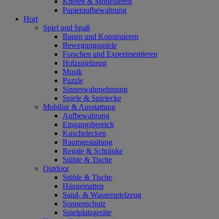
Kneten & Modellieren
Papieraufbewahrung
Hort
Spiel und Spaß
Bauen und Konstruieren
Bewegungsspiele
Forschen und Experimentieren
Holzspielzeug
Musik
Puzzle
Sinneswahrnehmung
Spiele & Spielecke
Mobiliar & Ausstattung
Aufbewahrung
Eingangsbereich
Kuschelecken
Raumgestaltung
Regale & Schränke
Stühle & Tische
Outdoor
Stühle & Tische
Hängematten
Sand- & Wasserspielzeug
Sonnenschutz
Spielplatzgeräte