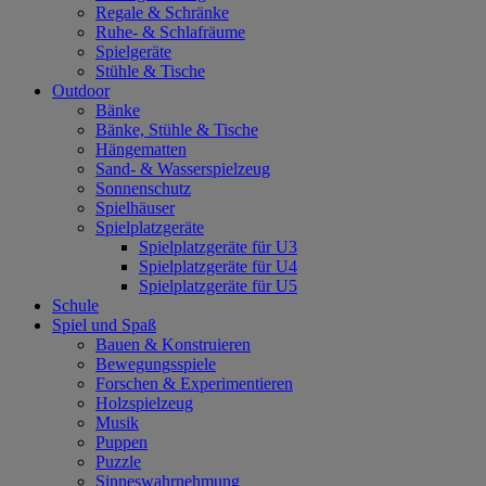
Regale & Schränke
Ruhe- & Schlafräume
Spielgeräte
Stühle & Tische
Outdoor
Bänke
Bänke, Stühle & Tische
Hängematten
Sand- & Wasserspielzeug
Sonnenschutz
Spielhäuser
Spielplatzgeräte
Spielplatzgeräte für U3
Spielplatzgeräte für U4
Spielplatzgeräte für U5
Schule
Spiel und Spaß
Bauen & Konstruieren
Bewegungsspiele
Forschen & Experimentieren
Holzspielzeug
Musik
Puppen
Puzzle
Sinneswahrnehmung