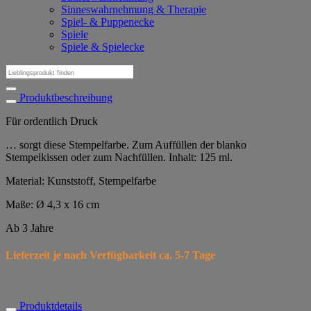
Sinneswahrnehmung & Therapie
Spiel- & Puppenecke
Spiele
Spiele & Spielecke
Suchen
nach:
Produktbeschreibung
Für ordentlich Druck
… sorgt diese Stempelfarbe. Zum Auffüllen der blanko
Stempelkissen oder zum Nachfüllen. Inhalt: 125 ml.
Material: Kunststoff, Stempelfarbe
Maße: Ø 4,3 x 16 cm
Ab 3 Jahre
Lieferzeit je nach Verfügbarkeit ca. 5-7 Tage
Produktdetails