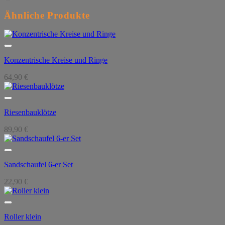
Ähnliche Produkte
Konzentrische Kreise und Ringe
64,90
€
Riesenbauklötze
89,90
€
Sandschaufel 6-er Set
22,90
€
Roller klein