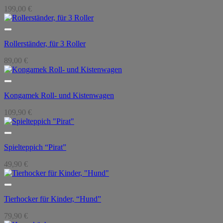
199,00
€
Rollerständer, für 3 Roller
89,00
€
Kongamek Roll- und Kistenwagen
109,90
€
Spielteppich “Pirat”
49,90
€
Tierhocker für Kinder, “Hund”
79,90
€