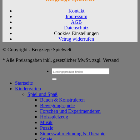
Kontakt
Impressum
AGB
Datenschutz
Cookies-Einstellungen
Vetrag widerrufen
© Copyright - Bergziege Spielwelt
* Alle Preisangaben inkl. gesetzlicher MwSt. zzgl. Versand
Suchen
nach:
Startseite
Kindergarten
Spiel und Spaß
Bauen & Konstruieren
Bewegungsspiele
Forschen und Experimentieren
Holzspielzeug
Musik
Puzzle
Sinneswahrnehmung & Therapie
Spiele