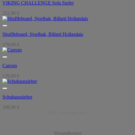
VIKING CHALLENGE Sofa Surfer
252,90
€
Shuffleboard, Sjoelbak, Billard Hollandais
179,00
€
Carrom
129,00
€
Schuhauszieher
108,90
€
Wir versenden mit
Versandkosten