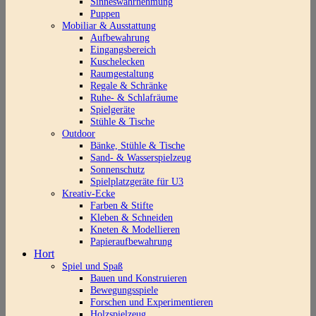
Sinneswahrnehmung
Puppen
Mobiliar & Ausstattung
Aufbewahrung
Eingangsbereich
Kuschelecken
Raumgestaltung
Regale & Schränke
Ruhe- & Schlafräume
Spielgeräte
Stühle & Tische
Outdoor
Bänke, Stühle & Tische
Sand- & Wasserspielzeug
Sonnenschutz
Spielplatzgeräte für U3
Kreativ-Ecke
Farben & Stifte
Kleben & Schneiden
Kneten & Modellieren
Papieraufbewahrung
Hort
Spiel und Spaß
Bauen und Konstruieren
Bewegungsspiele
Forschen und Experimentieren
Holzspielzeug