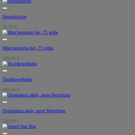
Hexenküche
39,90
€
Märchenturm-Set, 75 teilig
209,00
€
Tischkegelbahn
189,00
€
Doppeltaxi aktiv, neue Bereifung
548,90
€