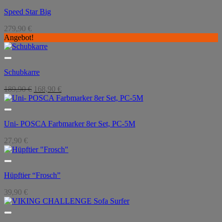
Speed Star Big
279,90
€
Angebot!
Schubkarre
Ursprünglicher
Aktueller
189,90
€
168,90
€
Preis
Preis
war:
ist:
189,90 €
168,90 €.
Uni- POSCA Farbmarker 8er Set, PC-5M
27,90
€
Hüpftier “Frosch”
39,90
€