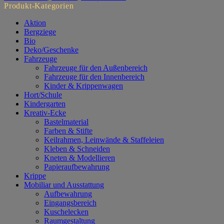
Produkt-Kategorien
Aktion
Bergziege
Bio
Deko/Geschenke
Fahrzeuge
Fahrzeuge für den Außenbereich
Fahrzeuge für den Innenbereich
Kinder & Krippenwagen
Hort/Schule
Kindergarten
Kreativ-Ecke
Bastelmaterial
Farben & Stifte
Keilrahmen, Leinwände & Staffeleien
Kleben & Schneiden
Kneten & Modellieren
Papieraufbewahrung
Krippe
Mobiliar und Ausstattung
Aufbewahrung
Eingangsbereich
Kuschelecken
Raumgestaltung