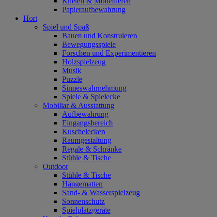
Kneten & Modellieren
Papieraufbewahrung
Hort
Spiel und Spaß
Bauen und Konstruieren
Bewegungsspiele
Forschen und Experimentieren
Holzspielzeug
Musik
Puzzle
Sinneswahrnehmung
Spiele & Spielecke
Mobiliar & Ausstattung
Aufbewahrung
Eingangsbereich
Kuschelecken
Raumgestaltung
Regale & Schränke
Stühle & Tische
Outdoor
Stühle & Tische
Hängematten
Sand- & Wasserspielzeug
Sonnenschutz
Spielplatzgeräte