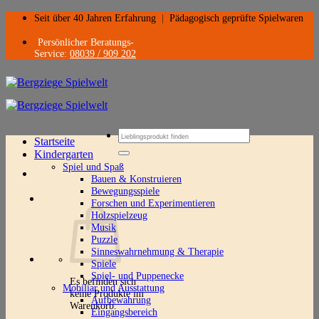
Zum
Seit über 40 Jahren Erfahrung
|
Pädagogisch geprüfte Spielwaren
Inhalt
springen
Persönlicher Beratungs-
Service:
08039 / 909 202
Suchen
Startseite
nach:
Kindergarten
Spiel und Spaß
Bauen & Konstruieren
Bewegungsspiele
Forschen und Experimentieren
Holzspielzeug
Musik
Puzzle
Sinneswahrnehmung & Therapie
Spiele
Spiel- und Puppenecke
Es befinden sich
Mobiliar und Ausstattung
keine Produkte im
Aufbewahrung
Warenkorb.
Eingangsbereich