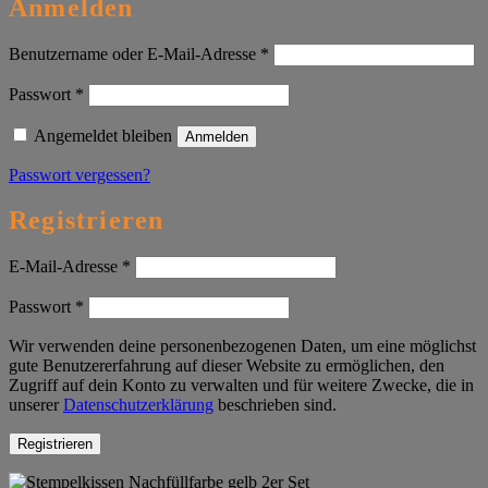
Anmelden
Erforderlich
Benutzername oder E-Mail-Adresse
*
Erforderlich
Passwort
*
Angemeldet bleiben
Anmelden
Passwort vergessen?
Registrieren
Erforderlich
E-Mail-Adresse
*
Erforderlich
Passwort
*
Wir verwenden deine personenbezogenen Daten, um eine möglichst
gute Benutzererfahrung auf dieser Website zu ermöglichen, den
Zugriff auf dein Konto zu verwalten und für weitere Zwecke, die in
unserer
Datenschutzerklärung
beschrieben sind.
Registrieren