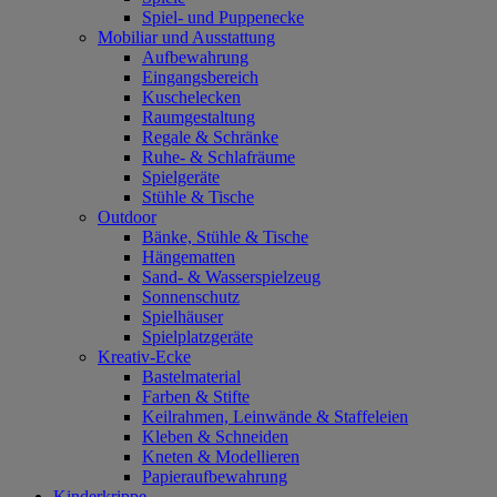
Spiel- und Puppenecke
Mobiliar und Ausstattung
Aufbewahrung
Eingangsbereich
Kuschelecken
Raumgestaltung
Regale & Schränke
Ruhe- & Schlafräume
Spielgeräte
Stühle & Tische
Outdoor
Bänke, Stühle & Tische
Hängematten
Sand- & Wasserspielzeug
Sonnenschutz
Spielhäuser
Spielplatzgeräte
Kreativ-Ecke
Bastelmaterial
Farben & Stifte
Keilrahmen, Leinwände & Staffeleien
Kleben & Schneiden
Kneten & Modellieren
Papieraufbewahrung
Kinderkrippe