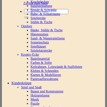
Kuschelecken
Zurück zum Shop
Raumgestaltung
Regale & Schränke
Suchen
Ruhe- & Schlafräume
nach:
Spielgeräte
Stühle & Tische
Outdoor
Bänke, Stühle & Tische
Hängematten
Sand- & Wasserspielzeug
Sonnenschutz
Spielhäuser
Spielplatzgeräte
Kreativ-Ecke
Bastelmaterial
Farben & Stifte
Keilrahmen, Leinwände & Staffeleien
Kleben & Schneiden
Kneten & Modellieren
Papieraufbewahrung
Kinderkrippe
Spiel und Spaß
Bauen und Konstruieren
Holzspielzeug
Musik
Puzzle