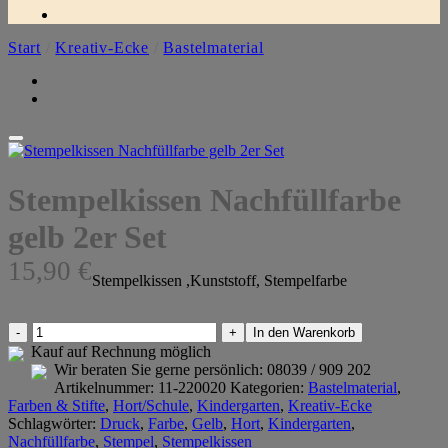
Start
/
Kreativ-Ecke
/
Bastelmaterial
Stempelkissen Nachfüllfarbe
gelb 2er Set
15,90
€
Stempelkissen ,Kunststoff, Stempelfarbe
Stempelkissen
In den Warenkorb
Nachfüllfarbe
Kauf auf Rechnung möglich
gelb
Wir beraten Sie gerne persönlich:
08039 / 909 202
2er
Artikelnummer:
11-220020
Kategorien:
Bastelmaterial
,
Set
Farben & Stifte
,
Hort/Schule
,
Kindergarten
,
Kreativ-Ecke
Menge
Schlagwörter:
Druck
,
Farbe
,
Gelb
,
Hort
,
Kindergarten
,
Nachfüllfarbe
,
Stempel
,
Stempelkissen