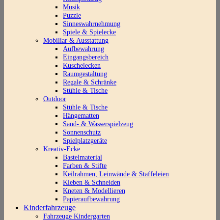
Musik
Puzzle
Sinneswahrnehmung
Spiele & Spielecke
Mobiliar & Ausstattung
Aufbewahrung
Eingangsbereich
Kuschelecken
Raumgestaltung
Regale & Schränke
Stühle & Tische
Outdoor
Stühle & Tische
Hängematten
Sand- & Wasserspielzeug
Sonnenschutz
Spielplatzgeräte
Kreativ-Ecke
Bastelmaterial
Farben & Stifte
Keilrahmen, Leinwände & Staffeleien
Kleben & Schneiden
Kneten & Modellieren
Papieraufbewahrung
Kinderfahrzeuge
Fahrzeuge Kindergarten