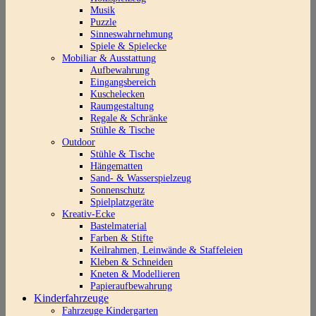
Musik
Puzzle
Sinneswahrnehmung
Spiele & Spielecke
Mobiliar & Ausstattung
Aufbewahrung
Eingangsbereich
Kuschelecken
Raumgestaltung
Regale & Schränke
Stühle & Tische
Outdoor
Stühle & Tische
Hängematten
Sand- & Wasserspielzeug
Sonnenschutz
Spielplatzgeräte
Kreativ-Ecke
Bastelmaterial
Farben & Stifte
Keilrahmen, Leinwände & Staffeleien
Kleben & Schneiden
Kneten & Modellieren
Papieraufbewahrung
Kinderfahrzeuge
Fahrzeuge Kindergarten