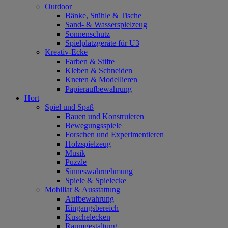
Outdoor
Bänke, Stühle & Tische
Sand- & Wasserspielzeug
Sonnenschutz
Spielplatzgeräte für U3
Kreativ-Ecke
Farben & Stifte
Kleben & Schneiden
Kneten & Modellieren
Papieraufbewahrung
Hort
Spiel und Spaß
Bauen und Konstruieren
Bewegungsspiele
Forschen und Experimentieren
Holzspielzeug
Musik
Puzzle
Sinneswahrnehmung
Spiele & Spielecke
Mobiliar & Ausstattung
Aufbewahrung
Eingangsbereich
Kuschelecken
Raumgestaltung