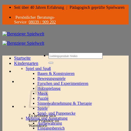
Zum
Seit über 40 Jahren Erfahrung
|
Pädagogisch geprüfte Spielwaren
Inhalt
springen
Persönlicher Beratungs-
Service:
08039 / 909 202
Suchen
Startseite
nach:
Kindergarten
Spiel und Spaß
Bauen & Konstruieren
Bewegungsspiele
Forschen und Experimentieren
Holzspielzeug
Musik
Puzzle
Sinneswahrnehmung & Therapie
Spiele
Spiel- und Puppenecke
Es befinden sich
Mobiliar und Ausstattung
keine Produkte im
Aufbewahrung
Warenkorb.
Eingangsbereich