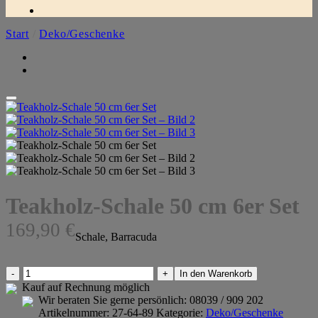
Start
/
Deko/Geschenke
Teakholz-Schale 50 cm 6er Set
169,90
€
Schale, Barracuda
Teakholz-
In den Warenkorb
Schale
Kauf auf Rechnung möglich
50
Wir beraten Sie gerne persönlich:
08039 / 909 202
cm
Artikelnummer:
27-64-89
Kategorie:
Deko/Geschenke