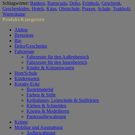
6er
Schlagwörter:
Banken
,
Barracuda
,
Deko
,
Echtholz
,
Geschenk
,
Set
Geschenkidee
,
Hotels
,
Kitas
,
Obstschale
,
Praxen
,
Schale
,
Teakholz
,
Menge
Warteräume
Produkt-Kategorien
Aktion
Bergziege
Bio
Deko/Geschenke
Fahrzeuge
Fahrzeuge für den Außenbereich
Fahrzeuge für den Innenbereich
Kinder & Krippenwagen
Hort/Schule
Kindergarten
Kreativ-Ecke
Bastelmaterial
Farben & Stifte
Keilrahmen, Leinwände & Staffeleien
Kleben & Schneiden
Kneten & Modellieren
Papieraufbewahrung
Krippe
Mobiliar und Ausstattung
Aufbewahrung