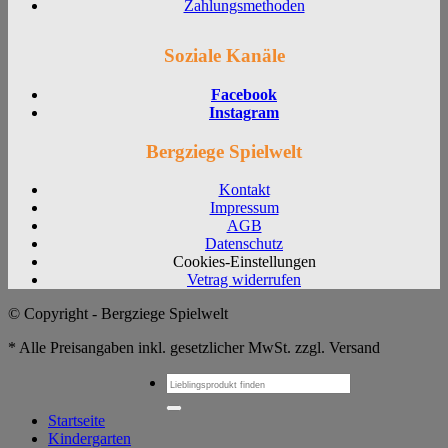
Zahlungsmethoden
Soziale Kanäle
Facebook
Instagram
Bergziege Spielwelt
Kontakt
Impressum
AGB
Datenschutz
Cookies-Einstellungen
Vetrag widerrufen
© Copyright - Bergziege Spielwelt
* Alle Preisangaben inkl. gesetzlicher MwSt. zzgl. Versand
Suchen
nach:
Startseite
Kindergarten