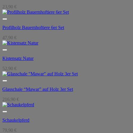
23,90
€
Profilholz Bauernhoftiere 6er Set
47,90
€
Kistensatz Natur
52,90
€
Glasschale “Mawar” auf Holz 3er Set
216,90
€
Schaukelpferd
79,90
€