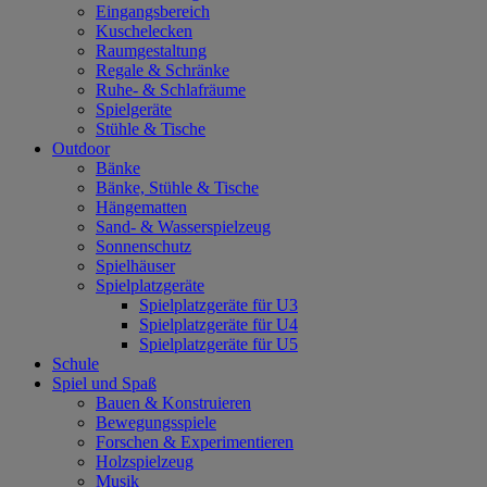
Eingangsbereich
Kuschelecken
Raumgestaltung
Regale & Schränke
Ruhe- & Schlafräume
Spielgeräte
Stühle & Tische
Outdoor
Bänke
Bänke, Stühle & Tische
Hängematten
Sand- & Wasserspielzeug
Sonnenschutz
Spielhäuser
Spielplatzgeräte
Spielplatzgeräte für U3
Spielplatzgeräte für U4
Spielplatzgeräte für U5
Schule
Spiel und Spaß
Bauen & Konstruieren
Bewegungsspiele
Forschen & Experimentieren
Holzspielzeug
Musik