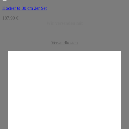
Hocker Ø 30 cm 2er Set
187,90
€
Wir versenden mit
Versandkosten