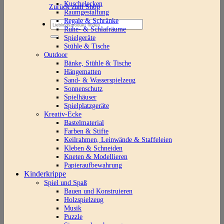
Kuschelecken
Zurück zum Shop
Raumgestaltung
Regale & Schränke
Suchen
Ruhe- & Schlafräume
nach:
Spielgeräte
Stühle & Tische
Outdoor
Bänke, Stühle & Tische
Hängematten
Sand- & Wasserspielzeug
Sonnenschutz
Spielhäuser
Spielplatzgeräte
Kreativ-Ecke
Bastelmaterial
Farben & Stifte
Keilrahmen, Leinwände & Staffeleien
Kleben & Schneiden
Kneten & Modellieren
Papieraufbewahrung
Kinderkrippe
Spiel und Spaß
Bauen und Konstruieren
Holzspielzeug
Musik
Puzzle