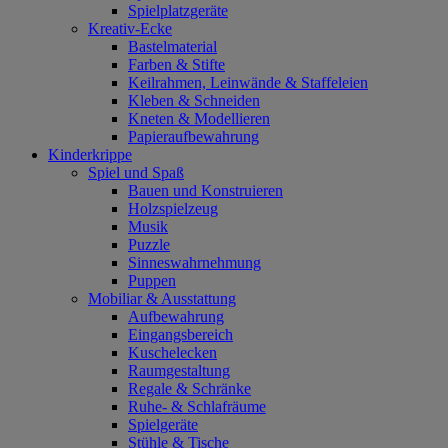
Spielplatzgeräte
Kreativ-Ecke
Bastelmaterial
Farben & Stifte
Keilrahmen, Leinwände & Staffeleien
Kleben & Schneiden
Kneten & Modellieren
Papieraufbewahrung
Kinderkrippe
Spiel und Spaß
Bauen und Konstruieren
Holzspielzeug
Musik
Puzzle
Sinneswahrnehmung
Puppen
Mobiliar & Ausstattung
Aufbewahrung
Eingangsbereich
Kuschelecken
Raumgestaltung
Regale & Schränke
Ruhe- & Schlafräume
Spielgeräte
Stühle & Tische