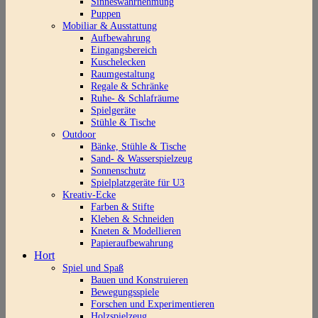
Sinneswahrnehmung
Puppen
Mobiliar & Ausstattung
Aufbewahrung
Eingangsbereich
Kuschelecken
Raumgestaltung
Regale & Schränke
Ruhe- & Schlafräume
Spielgeräte
Stühle & Tische
Outdoor
Bänke, Stühle & Tische
Sand- & Wasserspielzeug
Sonnenschutz
Spielplatzgeräte für U3
Kreativ-Ecke
Farben & Stifte
Kleben & Schneiden
Kneten & Modellieren
Papieraufbewahrung
Hort
Spiel und Spaß
Bauen und Konstruieren
Bewegungsspiele
Forschen und Experimentieren
Holzspielzeug