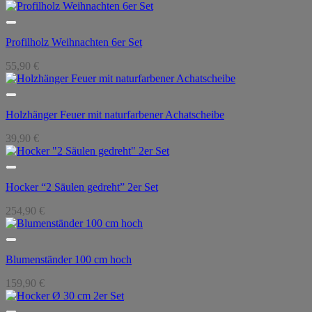
Profilholz Weihnachten 6er Set
55,90
€
Holzhänger Feuer mit naturfarbener Achatscheibe
39,90
€
Hocker “2 Säulen gedreht” 2er Set
254,90
€
Blumenständer 100 cm hoch
159,90
€