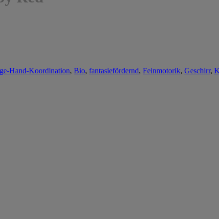
ge-Hand-Koordination
,
Bio
,
fantasiefördernd
,
Feinmotorik
,
Geschirr
,
K