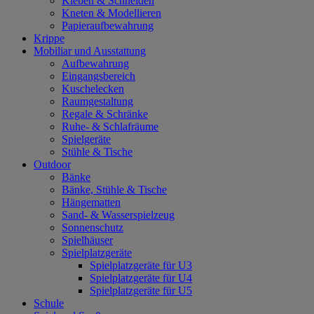
Kleben & Schneiden
Kneten & Modellieren
Papieraufbewahrung
Krippe
Mobiliar und Ausstattung
Aufbewahrung
Eingangsbereich
Kuschelecken
Raumgestaltung
Regale & Schränke
Ruhe- & Schlafräume
Spielgeräte
Stühle & Tische
Outdoor
Bänke
Bänke, Stühle & Tische
Hängematten
Sand- & Wasserspielzeug
Sonnenschutz
Spielhäuser
Spielplatzgeräte
Spielplatzgeräte für U3
Spielplatzgeräte für U4
Spielplatzgeräte für U5
Schule