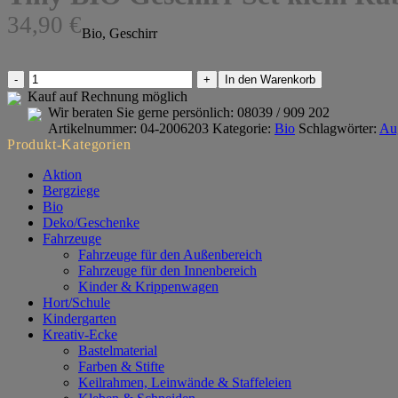
34,90
€
Bio, Geschirr
Tiny
In den Warenkorb
BIO
Kauf auf Rechnung möglich
Geschirr
Wir beraten Sie gerne persönlich:
08039 / 909 202
Set
Artikelnummer:
04-2006203
Kategorie:
Bio
Schlagwörter:
Au
klein
Produkt-Kategorien
Ruby
Red
Aktion
Menge
Bergziege
Bio
Deko/Geschenke
Fahrzeuge
Fahrzeuge für den Außenbereich
Fahrzeuge für den Innenbereich
Kinder & Krippenwagen
Hort/Schule
Kindergarten
Kreativ-Ecke
Bastelmaterial
Farben & Stifte
Keilrahmen, Leinwände & Staffeleien