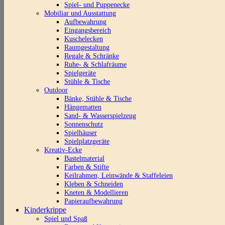
Spiel- und Puppenecke
Mobiliar und Ausstattung
Aufbewahrung
Eingangsbereich
Kuschelecken
Raumgestaltung
Regale & Schränke
Ruhe- & Schlafräume
Spielgeräte
Stühle & Tische
Outdoor
Bänke, Stühle & Tische
Hängematten
Sand- & Wasserspielzeug
Sonnenschutz
Spielhäuser
Spielplatzgeräte
Kreativ-Ecke
Bastelmaterial
Farben & Stifte
Keilrahmen, Leinwände & Staffeleien
Kleben & Schneiden
Kneten & Modellieren
Papieraufbewahrung
Kinderkrippe
Spiel und Spaß