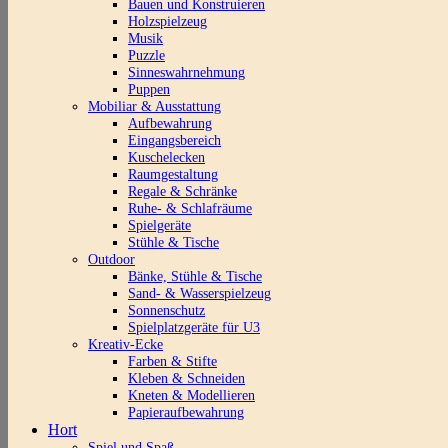
Bauen und Konstruieren
Holzspielzeug
Musik
Puzzle
Sinneswahrnehmung
Puppen
Mobiliar & Ausstattung
Aufbewahrung
Eingangsbereich
Kuschelecken
Raumgestaltung
Regale & Schränke
Ruhe- & Schlafräume
Spielgeräte
Stühle & Tische
Outdoor
Bänke, Stühle & Tische
Sand- & Wasserspielzeug
Sonnenschutz
Spielplatzgeräte für U3
Kreativ-Ecke
Farben & Stifte
Kleben & Schneiden
Kneten & Modellieren
Papieraufbewahrung
Hort
Spiel und Spaß