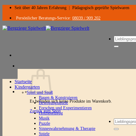
Zum
Seit über 40 Jahren Erfahrung
|
Pädagogisch geprüfte Spielwaren
Inhalt
springen
Persönlicher Beratungs-Service:
08039 / 909 202
Suchen
nach:
Startseite
Kindergarten
Spiel und Spaß
Bauen & Konstruieren
Es befinden sich keine Produkte im Warenkorb.
Bewegungsspiele
Forschen und Experimentieren
Zurück zum Shop
Holzspielzeug
Musik
Suchen
Puzzle
nach:
Sinneswahrnehmung & Therapie
Spiele