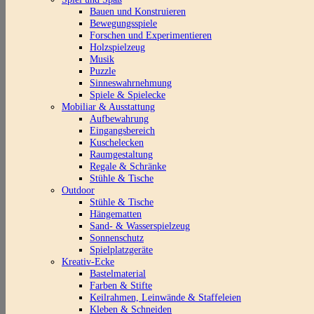
Bauen und Konstruieren
Bewegungsspiele
Forschen und Experimentieren
Holzspielzeug
Musik
Puzzle
Sinneswahrnehmung
Spiele & Spielecke
Mobiliar & Ausstattung
Aufbewahrung
Eingangsbereich
Kuschelecken
Raumgestaltung
Regale & Schränke
Stühle & Tische
Outdoor
Stühle & Tische
Hängematten
Sand- & Wasserspielzeug
Sonnenschutz
Spielplatzgeräte
Kreativ-Ecke
Bastelmaterial
Farben & Stifte
Keilrahmen, Leinwände & Staffeleien
Kleben & Schneiden