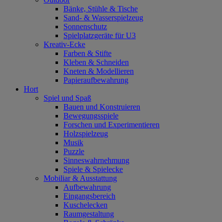
Bänke, Stühle & Tische
Sand- & Wasserspielzeug
Sonnenschutz
Spielplatzgeräte für U3
Kreativ-Ecke
Farben & Stifte
Kleben & Schneiden
Kneten & Modellieren
Papieraufbewahrung
Hort
Spiel und Spaß
Bauen und Konstruieren
Bewegungsspiele
Forschen und Experimentieren
Holzspielzeug
Musik
Puzzle
Sinneswahrnehmung
Spiele & Spielecke
Mobiliar & Ausstattung
Aufbewahrung
Eingangsbereich
Kuschelecken
Raumgestaltung