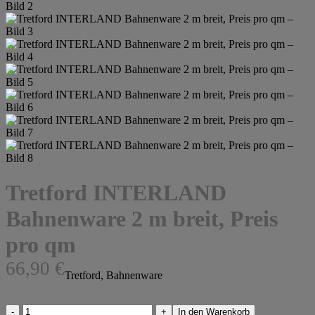
Tretford INTERLAND
Bahnenware 2 m breit, Preis
pro qm
66,90
€
Tretford, Bahnenware
Tretford
In den Warenkorb