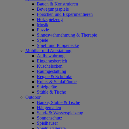
Bauen & Konstruieren
Bewegungsspiele
Forschen und Experimentieren
Holzspielzeug
Musik
Puzzle
Sinneswahrnehmung & Therapie
Spiele
Spiel- und Puppenecke
Mobiliar und Ausstattung
Aufbewahrung
Eingangsbereich
Kuschelecken
Raumgestaltung
Regale & Schränke
Ruhe- & Schlafräume
Spielgeräte
Stühle & Tische
Outdoor
Bänke, Stühle & Tische
Hängematten
Sand- & Wasserspielzeug
Sonnenschutz
Spielhäuser
Spielplatzgeräte