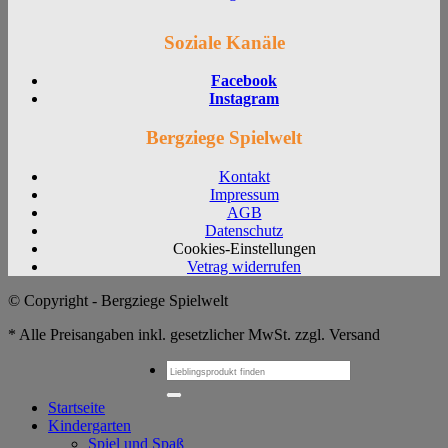
Soziale Kanäle
Facebook
Instagram
Bergziege Spielwelt
Kontakt
Impressum
AGB
Datenschutz
Cookies-Einstellungen
Vetrag widerrufen
© Copyright - Bergziege Spielwelt
* Alle Preisangaben inkl. gesetzlicher MwSt. zzgl. Versand
Suchen
nach:
Startseite
Kindergarten
Spiel und Spaß