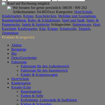
INTERLAND
Kauf auf Rechnung möglich
Bahnenware
Wir beraten Sie gerne persönlich:
08039 / 909 202
2
Artikelnummer:
04-8035xxx
Kategorien:
Hort/Schule
,
m
Kindergarten
,
Krippe
,
Kuschelecken
,
Mobiliar und Ausstattung
,
breit,
Raumgestaltung
,
Ruhe- & Schlafräume
,
Spiel und Spaß
,
Spiel- &
Preis
Puppenecke
,
Spiele & Spielecke
Schlagwörter:
Bahnenware
,
Hort
,
pro
Kaschmir
,
Kindergarten
,
Kita
,
Krippe
,
Schurwolle
,
Teppich
,
qm
Ziegenhaar
Menge
Produkt-Kategorien
Aktion
Bergziege
Bio
Deko/Geschenke
Fahrzeuge
Fahrzeuge für den Außenbereich
Fahrzeuge für den Innenbereich
Kinder & Krippenwagen
Hort/Schule
Kindergarten
Kreativ-Ecke
Bastelmaterial
Farben & Stifte
Keilrahmen, Leinwände & Staffeleien
Kleben & Schneiden