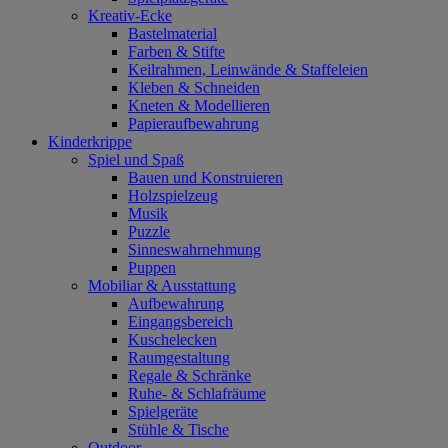
Kreativ-Ecke
Bastelmaterial
Farben & Stifte
Keilrahmen, Leinwände & Staffeleien
Kleben & Schneiden
Kneten & Modellieren
Papieraufbewahrung
Kinderkrippe
Spiel und Spaß
Bauen und Konstruieren
Holzspielzeug
Musik
Puzzle
Sinneswahrnehmung
Puppen
Mobiliar & Ausstattung
Aufbewahrung
Eingangsbereich
Kuschelecken
Raumgestaltung
Regale & Schränke
Ruhe- & Schlafräume
Spielgeräte
Stühle & Tische
Outdoor