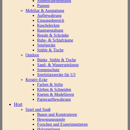
Sinneswahrnehmung
Puppen
Mobiliar & Ausstattung
Aufbewahrung
Eingangsbereich
Kuschelecken
Raumgestaltung
Regale & Schränke
Ruhe- & Schlafräume
Spielgeräte
Stühle & Tische
Outdoor
Bänke, Stühle & Tische
Sand- & Wasserspielzeug
Sonnenschutz
Spielplatzgeräte für U3
Kreativ-Ecke
Farben & Stifte
Kleben & Schneiden
Kneten & Modellieren
Papieraufbewahrung
Hort
Spiel und Spaß
Bauen und Konstruieren
Bewegungsspiele
Forschen und Experimentieren
Holzspielzeug