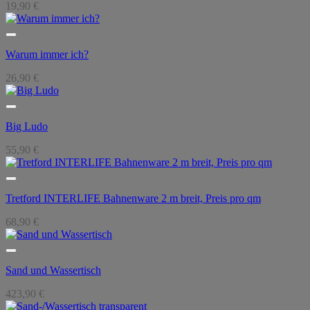
19,90
€
Warum immer ich?
26,90
€
Big Ludo
55,90
€
Tretford INTERLIFE Bahnenware 2 m breit, Preis pro qm
68,90
€
Sand und Wassertisch
423,90
€