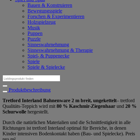
Bauen & Konstruieren
Bewegungsspiele
Forschen & Experimentieren
Holzspielzeug
Musik
Puppen
Puzzle
Sinneswahrnehmung
Sinneswahrnehmung & Therapie
Spiel- & Puppenecke
Spiele
Spiele & Spielecke
Suchen
nach:
Produktbeschreibung
Tretford Interland Bahnenware 2 m breit, ungekettelt
– tretford
Qualitäts-Teppich wird mit
80 % Kaschmir-Ziegenhaar
und
20 %
Schurwolle
hergestellt.
Durch die natürlichen Materialien und die Schnittfestigkeit in alle
Richtungen ist tretford Interland optimal für Bereiche, in denen
Kinder intensiven Bodenkontakt haben (Bau- und Spielecke). Preis
pro m².