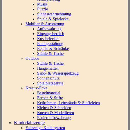
Musik
Puzzle
Sinneswahrnehmung
Spiele & Spielecke
Mobiliar & Ausstattung
Aufbewahrung
Eingangsbereich
Kuschelecken
Raumgestaltung
Regale & Schränke
Stühle & Tische
Outdoor
Stühle & Tische
Hängematten
Sand- & Wasserspielzeug
Sonnenschutz
Spielplatzgeräte
Kreativ-Ecke
Bastelmaterial
Farben & Stifte
Keilrahmen, Leinwände & Staffeleien
Kleben & Schneiden
Kneten & Modellieren
Papieraufbewahrung
Kinderfahrzeuge
Fahrzeuge Kindergarten