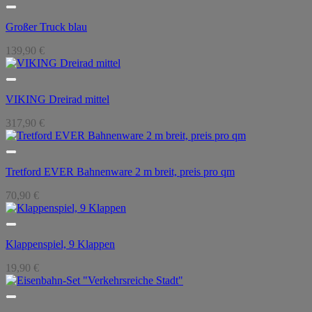
Großer Truck blau
139,90
€
VIKING Dreirad mittel
317,90
€
Tretford EVER Bahnenware 2 m breit, preis pro qm
70,90
€
Klappenspiel, 9 Klappen
19,90
€