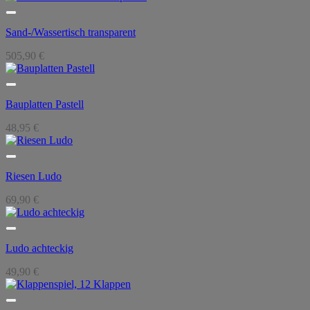
Sand-/Wassertisch transparent
505,90
€
Bauplatten Pastell
48,95
€
Riesen Ludo
69,90
€
Ludo achteckig
49,90
€