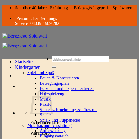
Zum
Seit über 40 Jahren Erfahrung
|
Pädagogisch geprüfte Spielwaren
Inhalt
springen
Persönlicher Beratungs-
Service:
08039 / 909 202
Suchen
Startseite
nach:
Kindergarten
Spiel und Spaß
Bauen & Konstruieren
Bewegungsspiele
Forschen und Experimentieren
Holzspielzeug
Musik
Puzzle
Sinneswahrnehmung & Therapie
Spiele
Spiel- und Puppenecke
Es befinden sich
Mobiliar und Ausstattung
keine Produkte im
Aufbewahrung
Warenkorb.
Eingangsbereich