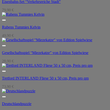
Eisenbahn-Set “Verkehrsreiche Stadt”
79,90
€
Rubens Tummies Kelvin
49,90
€
Gesellschaftsspiel “Miezekatze” von Edition Spielwiese
28,90
€
Tretford INTERLAND Fliese 50 x 50 cm, Preis pro qm
73,90
€
Deutschlandpuzzle