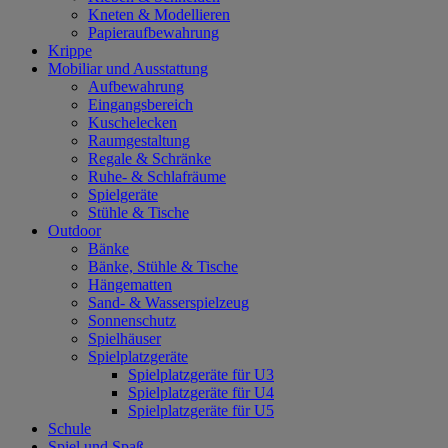
Kneten & Modellieren
Papieraufbewahrung
Krippe
Mobiliar und Ausstattung
Aufbewahrung
Eingangsbereich
Kuschelecken
Raumgestaltung
Regale & Schränke
Ruhe- & Schlafräume
Spielgeräte
Stühle & Tische
Outdoor
Bänke
Bänke, Stühle & Tische
Hängematten
Sand- & Wasserspielzeug
Sonnenschutz
Spielhäuser
Spielplatzgeräte
Spielplatzgeräte für U3
Spielplatzgeräte für U4
Spielplatzgeräte für U5
Schule
Spiel und Spaß