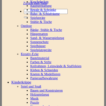
Kuschelecken
Zurück zum Shop
Raumgestaltung
Regale & Schränke
Suchen
Ruhe- & Schlafräume
nach:
Spielgeräte
Stühle & Tische
Outdoor
Bänke, Stühle & Tische
Hängematten
Sand- & Wasserspielzeug
Sonnenschutz
Spielhäuser
Spielplatzgeräte
Kreativ-Ecke
Bastelmaterial
Farben & Stifte
Keilrahmen, Leinwände & Staffeleien
Kleben & Schneiden
Kneten & Modellieren
Papieraufbewahrung
Kinderkrippe
Spiel und Spaß
Bauen und Konstruieren
Holzspielzeug
Musik
Puzzle