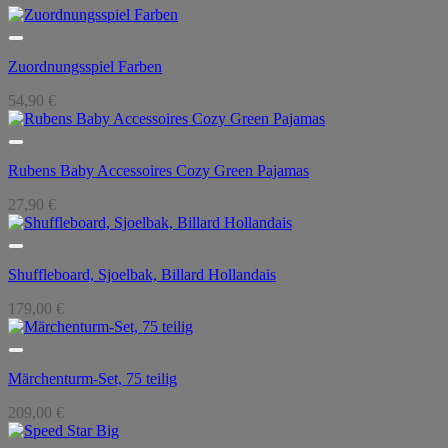
Zuordnungsspiel Farben
54,90
€
Rubens Baby Accessoires Cozy Green Pajamas
27,90
€
Shuffleboard, Sjoelbak, Billard Hollandais
179,00
€
Märchenturm-Set, 75 teilig
209,00
€