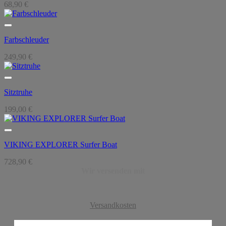
68,90
€
Farbschleuder
249,90
€
Sitztruhe
199,00
€
VIKING EXPLORER Surfer Boat
728,90
€
Wir versenden mit
Versandkosten