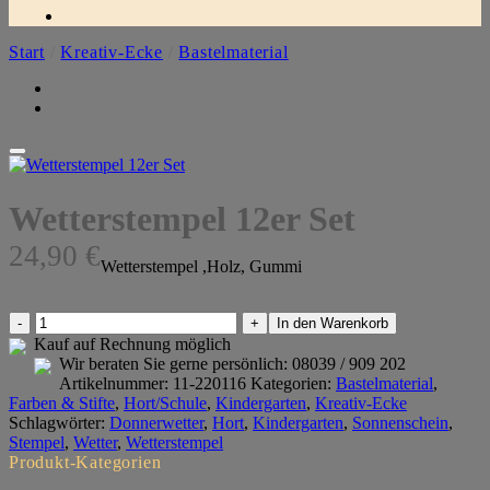
Start
/
Kreativ-Ecke
/
Bastelmaterial
Wetterstempel 12er Set
24,90
€
Wetterstempel ,Holz, Gummi
Wetterstempel
In den Warenkorb
12er
Kauf auf Rechnung möglich
Set
Wir beraten Sie gerne persönlich:
08039 / 909 202
Menge
Artikelnummer:
11-220116
Kategorien:
Bastelmaterial
,
Farben & Stifte
,
Hort/Schule
,
Kindergarten
,
Kreativ-Ecke
Schlagwörter:
Donnerwetter
,
Hort
,
Kindergarten
,
Sonnenschein
,
Stempel
,
Wetter
,
Wetterstempel
Produkt-Kategorien