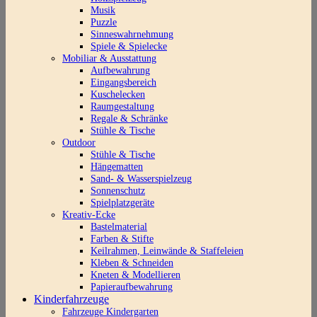
Musik
Puzzle
Sinneswahrnehmung
Spiele & Spielecke
Mobiliar & Ausstattung
Aufbewahrung
Eingangsbereich
Kuschelecken
Raumgestaltung
Regale & Schränke
Stühle & Tische
Outdoor
Stühle & Tische
Hängematten
Sand- & Wasserspielzeug
Sonnenschutz
Spielplatzgeräte
Kreativ-Ecke
Bastelmaterial
Farben & Stifte
Keilrahmen, Leinwände & Staffeleien
Kleben & Schneiden
Kneten & Modellieren
Papieraufbewahrung
Kinderfahrzeuge
Fahrzeuge Kindergarten