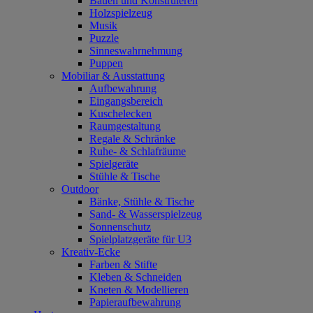
Bauen und Konstruieren
Holzspielzeug
Musik
Puzzle
Sinneswahrnehmung
Puppen
Mobiliar & Ausstattung
Aufbewahrung
Eingangsbereich
Kuschelecken
Raumgestaltung
Regale & Schränke
Ruhe- & Schlafräume
Spielgeräte
Stühle & Tische
Outdoor
Bänke, Stühle & Tische
Sand- & Wasserspielzeug
Sonnenschutz
Spielplatzgeräte für U3
Kreativ-Ecke
Farben & Stifte
Kleben & Schneiden
Kneten & Modellieren
Papieraufbewahrung