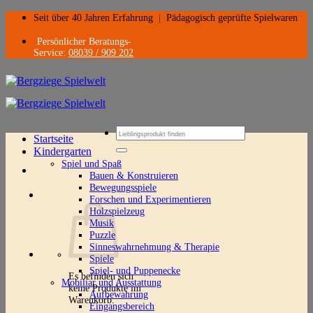
Zum
Seit über 40 Jahren Erfahrung
|
Pädagogisch geprüfte Spielwaren
Inhalt
springen
Persönlicher Beratungs-
Service:
08039 / 909 202
Suchen
Startseite
nach:
Kindergarten
Spiel und Spaß
Bauen & Konstruieren
Bewegungsspiele
Forschen und Experimentieren
Holzspielzeug
Musik
Puzzle
Sinneswahrnehmung & Therapie
Spiele
Spiel- und Puppenecke
Es befinden sich
Mobiliar und Ausstattung
keine Produkte im
Aufbewahrung
Warenkorb.
Eingangsbereich