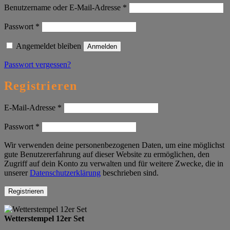
Erforderlich
Benutzername oder E-Mail-Adresse
*
Erforderlich
Passwort
*
Angemeldet bleiben
Anmelden
Passwort vergessen?
Registrieren
Erforderlich
E-Mail-Adresse
*
Erforderlich
Passwort
*
Wir verwenden deine personenbezogenen Daten, um eine möglichst
gute Benutzererfahrung auf dieser Website zu ermöglichen, den
Zugriff auf dein Konto zu verwalten und für weitere Zwecke, die in
unserer
Datenschutzerklärung
beschrieben sind.
Registrieren
Wetterstempel 12er Set