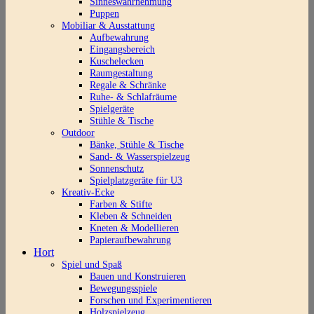
Sinneswahrnehmung
Puppen
Mobiliar & Ausstattung
Aufbewahrung
Eingangsbereich
Kuschelecken
Raumgestaltung
Regale & Schränke
Ruhe- & Schlafräume
Spielgeräte
Stühle & Tische
Outdoor
Bänke, Stühle & Tische
Sand- & Wasserspielzeug
Sonnenschutz
Spielplatzgeräte für U3
Kreativ-Ecke
Farben & Stifte
Kleben & Schneiden
Kneten & Modellieren
Papieraufbewahrung
Hort
Spiel und Spaß
Bauen und Konstruieren
Bewegungsspiele
Forschen und Experimentieren
Holzspielzeug