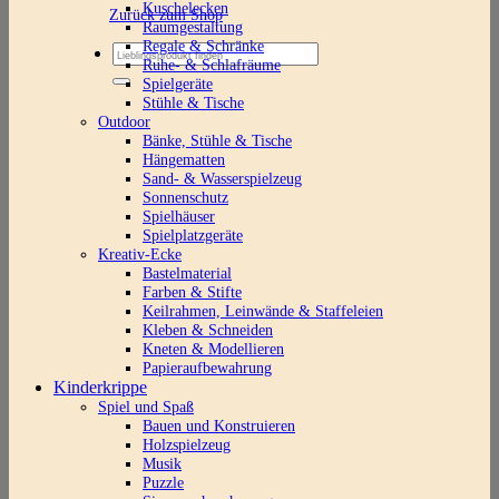
Kuschelecken
Zurück zum Shop
Raumgestaltung
Regale & Schränke
Suchen
Ruhe- & Schlafräume
nach:
Spielgeräte
Stühle & Tische
Outdoor
Bänke, Stühle & Tische
Hängematten
Sand- & Wasserspielzeug
Sonnenschutz
Spielhäuser
Spielplatzgeräte
Kreativ-Ecke
Bastelmaterial
Farben & Stifte
Keilrahmen, Leinwände & Staffeleien
Kleben & Schneiden
Kneten & Modellieren
Papieraufbewahrung
Kinderkrippe
Spiel und Spaß
Bauen und Konstruieren
Holzspielzeug
Musik
Puzzle