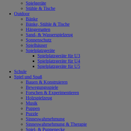
Spielgeräte
Stühle & Tische
Outdoor
Bänke
Bänke, Stühle & Tische
Hängematten
Sand- & Wasserspielzeug
Sonnenschutz
Spielhäuser
Spielplatzgeräte
Spielplatzgeräte für U3
Spielplatzgeräte für U4
Spielplatzgeräte für U5
Schule
Spiel und Spaß
Bauen & Konstruieren
Bewegungsspiele
Forschen & Experimentieren
Holzspielzeug
Musik
Puppen
Puzzle
Sinneswahrnehmung
Sinneswahrnehmung & Therapie
Spiel- & Puppenecke