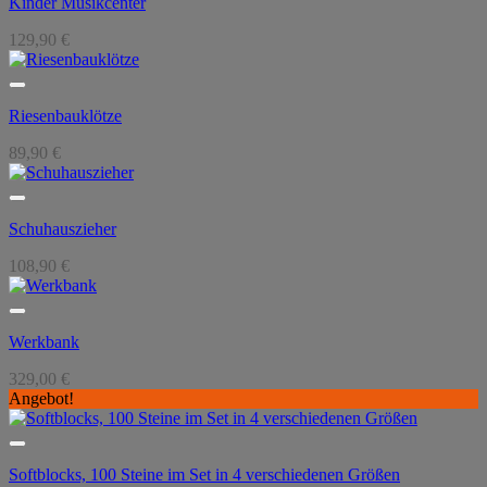
Kinder Musikcenter
129,90
€
Riesenbauklötze
89,90
€
Schuhauszieher
108,90
€
Werkbank
329,00
€
Angebot!
Softblocks, 100 Steine im Set in 4 verschiedenen Größen