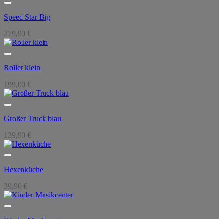
Speed Star Big
279,90
€
Roller klein
199,00
€
Großer Truck blau
139,90
€
Hexenküche
39,90
€