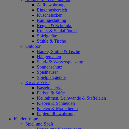
Aufbewahrung
Eingangsbereich
Kuschelecken
Raumgestaltung
Regale & Schränke
Ruhe- & Schlafräume
Spielgeräte
Stühle & Tische
Outdoor
Bänke, Stühle & Tische
Hängematten
Sand- & Wasserspielzeug
Sonnenschutz
Spielhäuser
Spielplatzgeräte
Kreativ-Ecke
Bastelmaterial
Farben & Stifte
Keilrahmen, Leinwände & Staffeleien
Kleben & Schneiden
Kneten & Modellieren
Papieraufbewahrung
Kinderkrippe
Spiel und Spaß