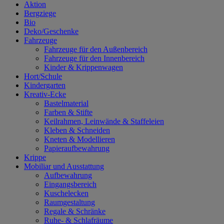
Aktion
Bergziege
Bio
Deko/Geschenke
Fahrzeuge
Fahrzeuge für den Außenbereich
Fahrzeuge für den Innenbereich
Kinder & Krippenwagen
Hort/Schule
Kindergarten
Kreativ-Ecke
Bastelmaterial
Farben & Stifte
Keilrahmen, Leinwände & Staffeleien
Kleben & Schneiden
Kneten & Modellieren
Papieraufbewahrung
Krippe
Mobiliar und Ausstattung
Aufbewahrung
Eingangsbereich
Kuschelecken
Raumgestaltung
Regale & Schränke
Ruhe- & Schlafräume