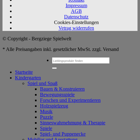
Impressum
AGB
Datenschutz
Cookies-Einstellungen
Vetrag widerrufen
© Copyright - Bergziege Spielwelt
* Alle Preisangaben inkl. gesetzlicher MwSt. zzgl. Versand
Suchen
nach:
Startseite
Kindergarten
Spiel und Spaß
Bauen & Konstruieren
Bewegungsspiele
Forschen und Experimentieren
Holzspielzeug
Musik
Puzzle
Sinneswahrnehmung & Therapie
Spiele
Spiel- und Puppenecke
Mobiliar und Ausstattung