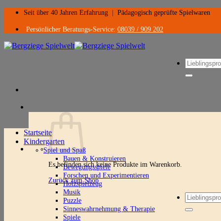
Zum
Seit über 40 Jahren Erfahrung
|
Pädagogisch geprüfte Spielwaren
Inhalt
springen
Persönlicher Beratungs-Service:
08039 / 909 202
Suchen
nach:
Startseite
Kindergarten
Spiel und Spaß
Bauen & Konstruieren
Es befinden sich keine Produkte im Warenkorb.
Bewegungsspiele
Forschen und Experimentieren
Zurück zum Shop
Holzspielzeug
Musik
Suchen
Puzzle
nach:
Sinneswahrnehmung & Therapie
Spiele