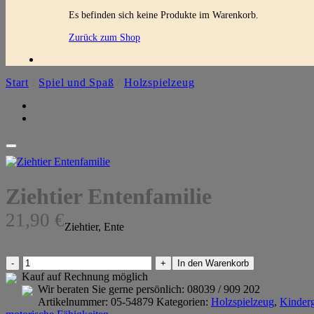
Es befinden sich keine Produkte im Warenkorb.
Zurück zum Shop
Start
/
Spiel und Spaß
/
Holzspielzeug
Ziehtier Entenfamilie
21,90
€
Ziehtier, Ente
Ziehtier
In den Warenkorb
Entenfamilie
Kauf auf Rechnung möglich
Menge
Wir beraten Sie gerne persönlich:
08039 / 909 202
Artikelnummer:
05-54879
Kategorien:
Holzspielzeug
,
Kinderg