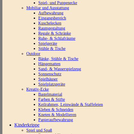
Spiel- und Puppenecke
Mobiliar und Ausstattung
Aufbewahrung
Eingangsbereich
Kuschelecken
Raumgestaltung
Regale & Schränke
Ruhe- & Schlafräume
Spielgeräte
Stühle & Tische
Outdoor
Bänke, Stühle & Tische
Hängematten
Sand- & Wasserspielzeug
Sonnenschutz
Spielhäuser
Spielplatzgeräte
Kreativ-Ecke
Bastelmaterial
Farben & Stifte
Keilrahmen, Leinwände & Staffeleien
Kleben & Schneiden
Kneten & Modellieren
Papieraufbewahrung
Kinderkrippe
Spiel und Spaß