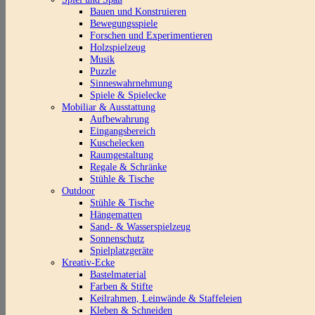
Bauen und Konstruieren
Bewegungsspiele
Forschen und Experimentieren
Holzspielzeug
Musik
Puzzle
Sinneswahrnehmung
Spiele & Spielecke
Mobiliar & Ausstattung
Aufbewahrung
Eingangsbereich
Kuschelecken
Raumgestaltung
Regale & Schränke
Stühle & Tische
Outdoor
Stühle & Tische
Hängematten
Sand- & Wasserspielzeug
Sonnenschutz
Spielplatzgeräte
Kreativ-Ecke
Bastelmaterial
Farben & Stifte
Keilrahmen, Leinwände & Staffeleien
Kleben & Schneiden