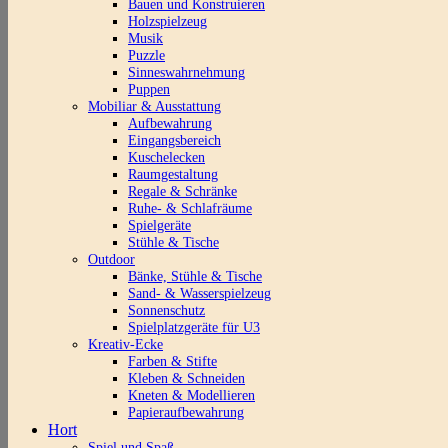
Bauen und Konstruieren
Holzspielzeug
Musik
Puzzle
Sinneswahrnehmung
Puppen
Mobiliar & Ausstattung
Aufbewahrung
Eingangsbereich
Kuschelecken
Raumgestaltung
Regale & Schränke
Ruhe- & Schlafräume
Spielgeräte
Stühle & Tische
Outdoor
Bänke, Stühle & Tische
Sand- & Wasserspielzeug
Sonnenschutz
Spielplatzgeräte für U3
Kreativ-Ecke
Farben & Stifte
Kleben & Schneiden
Kneten & Modellieren
Papieraufbewahrung
Hort
Spiel und Spaß