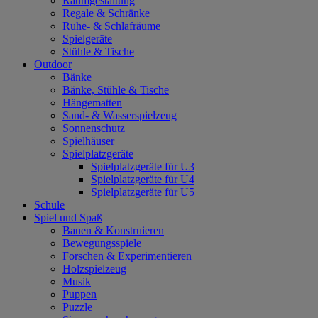
Raumgestaltung
Regale & Schränke
Ruhe- & Schlafräume
Spielgeräte
Stühle & Tische
Outdoor
Bänke
Bänke, Stühle & Tische
Hängematten
Sand- & Wasserspielzeug
Sonnenschutz
Spielhäuser
Spielplatzgeräte
Spielplatzgeräte für U3
Spielplatzgeräte für U4
Spielplatzgeräte für U5
Schule
Spiel und Spaß
Bauen & Konstruieren
Bewegungsspiele
Forschen & Experimentieren
Holzspielzeug
Musik
Puppen
Puzzle