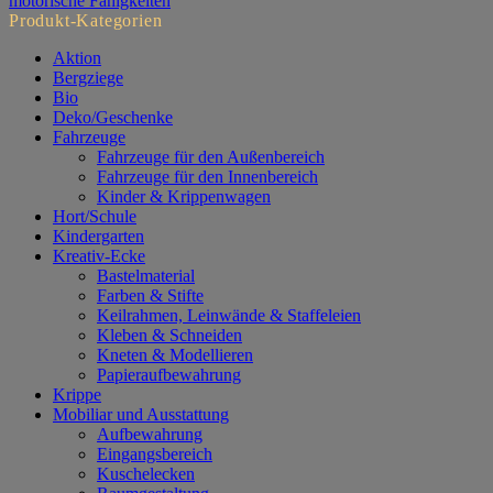
motorische Fähigkeiten
Produkt-Kategorien
Aktion
Bergziege
Bio
Deko/Geschenke
Fahrzeuge
Fahrzeuge für den Außenbereich
Fahrzeuge für den Innenbereich
Kinder & Krippenwagen
Hort/Schule
Kindergarten
Kreativ-Ecke
Bastelmaterial
Farben & Stifte
Keilrahmen, Leinwände & Staffeleien
Kleben & Schneiden
Kneten & Modellieren
Papieraufbewahrung
Krippe
Mobiliar und Ausstattung
Aufbewahrung
Eingangsbereich
Kuschelecken