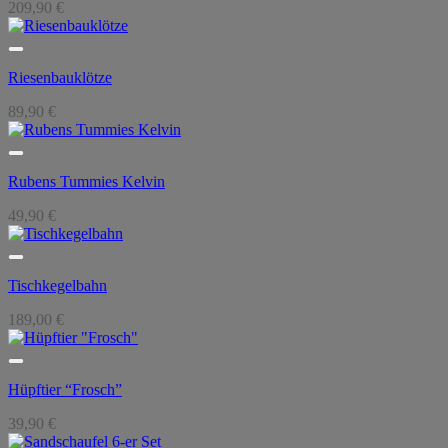
209,90
€
Riesenbauklötze
89,90
€
Rubens Tummies Kelvin
49,90
€
Tischkegelbahn
189,00
€
Hüpftier “Frosch”
39,90
€