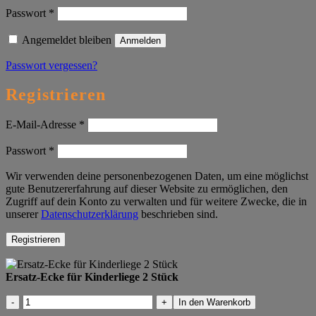
Erforderlich
Passwort
*
Angemeldet bleiben
Anmelden
Passwort vergessen?
Registrieren
Erforderlich
E-Mail-Adresse
*
Erforderlich
Passwort
*
Wir verwenden deine personenbezogenen Daten, um eine möglichst
gute Benutzererfahrung auf dieser Website zu ermöglichen, den
Zugriff auf dein Konto zu verwalten und für weitere Zwecke, die in
unserer
Datenschutzerklärung
beschrieben sind.
Registrieren
Ersatz-Ecke für Kinderliege 2 Stück
Ersatz-
In den Warenkorb
Ecke