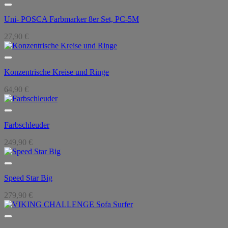
Uni- POSCA Farbmarker 8er Set, PC-5M
27,90
€
Konzentrische Kreise und Ringe
64,90
€
Farbschleuder
249,90
€
Speed Star Big
279,90
€