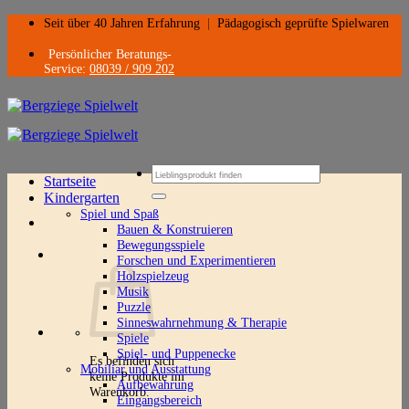
Zum
Seit über 40 Jahren Erfahrung
|
Pädagogisch geprüfte Spielwaren
Inhalt
springen
Persönlicher Beratungs-
Service:
08039 / 909 202
Suchen
Startseite
nach:
Kindergarten
Spiel und Spaß
Bauen & Konstruieren
Bewegungsspiele
Forschen und Experimentieren
Holzspielzeug
Musik
Puzzle
Sinneswahrnehmung & Therapie
Spiele
Spiel- und Puppenecke
Es befinden sich
Mobiliar und Ausstattung
keine Produkte im
Aufbewahrung
Warenkorb.
Eingangsbereich