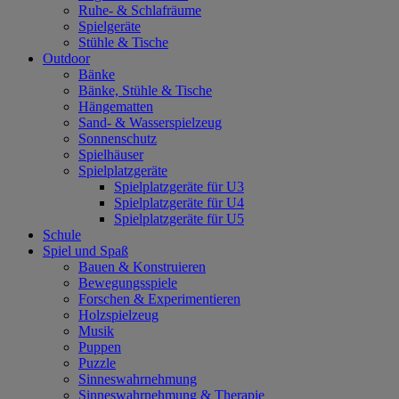
Ruhe- & Schlafräume
Spielgeräte
Stühle & Tische
Outdoor
Bänke
Bänke, Stühle & Tische
Hängematten
Sand- & Wasserspielzeug
Sonnenschutz
Spielhäuser
Spielplatzgeräte
Spielplatzgeräte für U3
Spielplatzgeräte für U4
Spielplatzgeräte für U5
Schule
Spiel und Spaß
Bauen & Konstruieren
Bewegungsspiele
Forschen & Experimentieren
Holzspielzeug
Musik
Puppen
Puzzle
Sinneswahrnehmung
Sinneswahrnehmung & Therapie