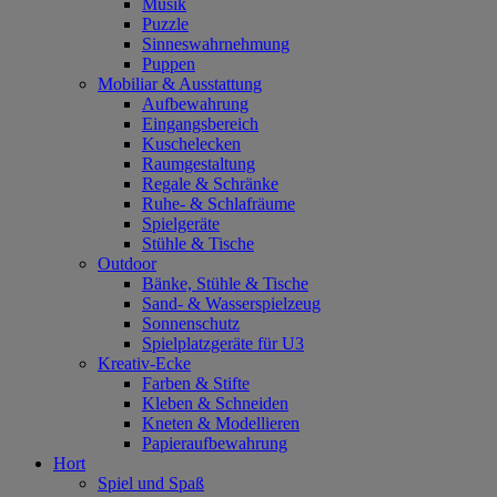
Musik
Puzzle
Sinneswahrnehmung
Puppen
Mobiliar & Ausstattung
Aufbewahrung
Eingangsbereich
Kuschelecken
Raumgestaltung
Regale & Schränke
Ruhe- & Schlafräume
Spielgeräte
Stühle & Tische
Outdoor
Bänke, Stühle & Tische
Sand- & Wasserspielzeug
Sonnenschutz
Spielplatzgeräte für U3
Kreativ-Ecke
Farben & Stifte
Kleben & Schneiden
Kneten & Modellieren
Papieraufbewahrung
Hort
Spiel und Spaß