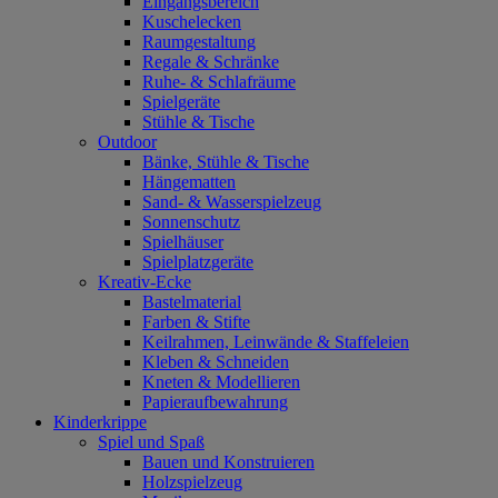
Eingangsbereich
Kuschelecken
Raumgestaltung
Regale & Schränke
Ruhe- & Schlafräume
Spielgeräte
Stühle & Tische
Outdoor
Bänke, Stühle & Tische
Hängematten
Sand- & Wasserspielzeug
Sonnenschutz
Spielhäuser
Spielplatzgeräte
Kreativ-Ecke
Bastelmaterial
Farben & Stifte
Keilrahmen, Leinwände & Staffeleien
Kleben & Schneiden
Kneten & Modellieren
Papieraufbewahrung
Kinderkrippe
Spiel und Spaß
Bauen und Konstruieren
Holzspielzeug