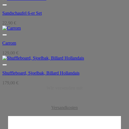
Sandschaufel 6-er Set
22,90
€
Carrom
129,00
€
Shuffleboard, Sjoelbak, Billard Hollandais
179,00
€
Wir versenden mit
Versandkosten