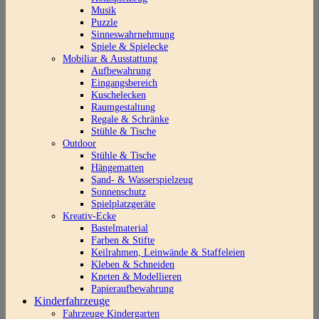
Musik
Puzzle
Sinneswahrnehmung
Spiele & Spielecke
Mobiliar & Ausstattung
Aufbewahrung
Eingangsbereich
Kuschelecken
Raumgestaltung
Regale & Schränke
Stühle & Tische
Outdoor
Stühle & Tische
Hängematten
Sand- & Wasserspielzeug
Sonnenschutz
Spielplatzgeräte
Kreativ-Ecke
Bastelmaterial
Farben & Stifte
Keilrahmen, Leinwände & Staffeleien
Kleben & Schneiden
Kneten & Modellieren
Papieraufbewahrung
Kinderfahrzeuge
Fahrzeuge Kindergarten