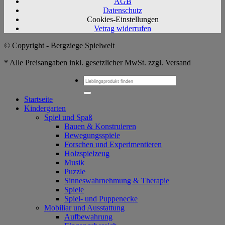
AGB
Datenschutz
Cookies-Einstellungen
Vetrag widerrufen
© Copyright - Bergziege Spielwelt
* Alle Preisangaben inkl. gesetzlicher MwSt. zzgl. Versand
Suchen
nach:
Startseite
Kindergarten
Spiel und Spaß
Bauen & Konstruieren
Bewegungsspiele
Forschen und Experimentieren
Holzspielzeug
Musik
Puzzle
Sinneswahrnehmung & Therapie
Spiele
Spiel- und Puppenecke
Mobiliar und Ausstattung
Aufbewahrung