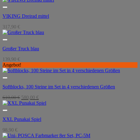
VIKING Dreirad mittel
317,90
€
Großer Truck blau
139,90
€
Angebot!
Softblocks, 100 Steine im Set in 4 verschiedenen Größen
Ursprünglicher
Aktueller
610,00
€
580,00
€
Preis
Preis
war:
ist:
610,00 €
580,00 €.
XXL Punakai Spiel
98,90
€