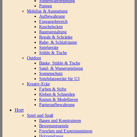
Sinneswahrnehmung
Puppen
Mobiliar & Ausstattung
Aufbewahrung
Eingangsbereich
Kuschelecken
Raumgestaltung
Regale & Schränke
Ruhe- & Schlafräume
Spielgeräte
Stühle & Tische
Outdoor
Bänke, Stühle & Tische
Sand- & Wasserspielzeug
Sonnenschutz
Spielplatzgeräte für U3
Kreativ-Ecke
Farben & Stifte
Kleben & Schneiden
Kneten & Modellieren
Papieraufbewahrung
Hort
Spiel und Spaß
Bauen und Konstruieren
Bewegungsspiele
Forschen und Experimentieren
Holzspielzeug