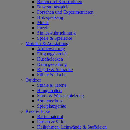
Bauen und Konstruieren
Bewegungsspiele
Forschen und Experimentieren
Holzspielzeug
Musik
Puzzle
Sinneswahrnehmung
Spiele & Spielecke
Mobiliar & Ausstattung
Aufbewahrung
Eingangsbereich
Kuschelecken
Raumgestaltung
Regale & Schränke
Stühle & Tische
Outdoor
Stühle & Tische
Hängematten
Sand- & Wasserspielzeug
Sonnenschutz
Spielplatzgeräte
Kreativ-Ecke
Bastelmaterial
Farben & Stifte
Keilrahmen, Leinwände & Staffeleien