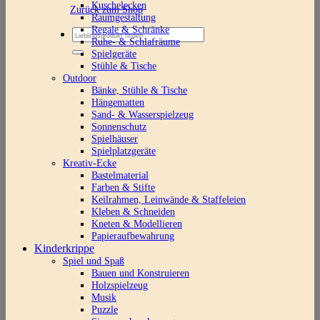
Kuschelecken
Zurück zum Shop
Raumgestaltung
Regale & Schränke
Suchen
Ruhe- & Schlafräume
nach:
Spielgeräte
Stühle & Tische
Outdoor
Bänke, Stühle & Tische
Hängematten
Sand- & Wasserspielzeug
Sonnenschutz
Spielhäuser
Spielplatzgeräte
Kreativ-Ecke
Bastelmaterial
Farben & Stifte
Keilrahmen, Leinwände & Staffeleien
Kleben & Schneiden
Kneten & Modellieren
Papieraufbewahrung
Kinderkrippe
Spiel und Spaß
Bauen und Konstruieren
Holzspielzeug
Musik
Puzzle