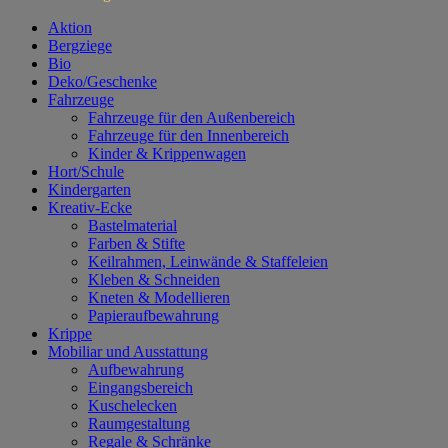
Aktion
Bergziege
Bio
Deko/Geschenke
Fahrzeuge
Fahrzeuge für den Außenbereich
Fahrzeuge für den Innenbereich
Kinder & Krippenwagen
Hort/Schule
Kindergarten
Kreativ-Ecke
Bastelmaterial
Farben & Stifte
Keilrahmen, Leinwände & Staffeleien
Kleben & Schneiden
Kneten & Modellieren
Papieraufbewahrung
Krippe
Mobiliar und Ausstattung
Aufbewahrung
Eingangsbereich
Kuschelecken
Raumgestaltung
Regale & Schränke