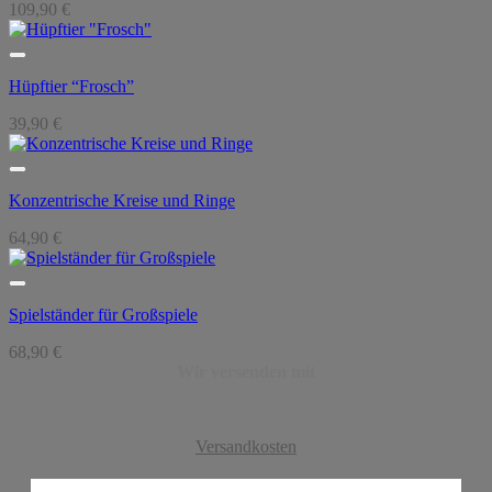
109,90
€
Hüpftier “Frosch”
39,90
€
Konzentrische Kreise und Ringe
64,90
€
Spielständer für Großspiele
68,90
€
Wir versenden mit
Versandkosten