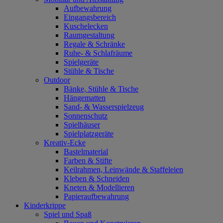
Aufbewahrung
Eingangsbereich
Kuschelecken
Raumgestaltung
Regale & Schränke
Ruhe- & Schlafräume
Spielgeräte
Stühle & Tische
Outdoor
Bänke, Stühle & Tische
Hängematten
Sand- & Wasserspielzeug
Sonnenschutz
Spielhäuser
Spielplatzgeräte
Kreativ-Ecke
Bastelmaterial
Farben & Stifte
Keilrahmen, Leinwände & Staffeleien
Kleben & Schneiden
Kneten & Modellieren
Papieraufbewahrung
Kinderkrippe
Spiel und Spaß