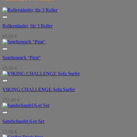
Rollerständer, für 3 Roller
89,00
€
Spielteppich “Pirat”
49,90
€
VIKING CHALLENGE Sofa Surfer
252,90
€
Sandschaufel 6-er Set
22,90
€