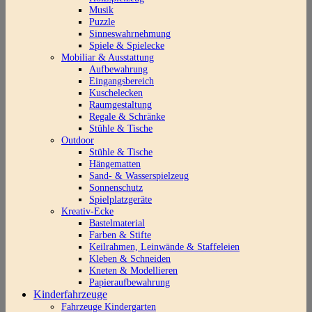
Musik
Puzzle
Sinneswahrnehmung
Spiele & Spielecke
Mobiliar & Ausstattung
Aufbewahrung
Eingangsbereich
Kuschelecken
Raumgestaltung
Regale & Schränke
Stühle & Tische
Outdoor
Stühle & Tische
Hängematten
Sand- & Wasserspielzeug
Sonnenschutz
Spielplatzgeräte
Kreativ-Ecke
Bastelmaterial
Farben & Stifte
Keilrahmen, Leinwände & Staffeleien
Kleben & Schneiden
Kneten & Modellieren
Papieraufbewahrung
Kinderfahrzeuge
Fahrzeuge Kindergarten