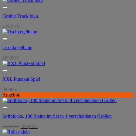
Großer Truck blau
139,90
€
Tischkegelbahn
189,00
€
XXL Punakai Spiel
98,90
€
Angebot!
Softblocks, 100 Steine im Set in 4 verschiedenen Größen
Ursprünglicher
Aktueller
610,00
€
580,00
€
Preis
Preis