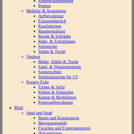
Sinneswahrnehmung
Puppen
Mobiliar & Ausstattung
Aufbewahrung
Eingangsbereich
Kuschelecken
Raumgestaltung
Regale & Schränke
Ruhe- & Schlafräume
Spielgeräte
Stühle & Tische
Outdoor
Bänke, Stühle & Tische
Sand- & Wasserspielzeug
Sonnenschutz
Spielplatzgeräte für U3
Kreativ-Ecke
Farben & Stifte
Kleben & Schneiden
Kneten & Modellieren
Papieraufbewahrung
Hort
Spiel und Spaß
Bauen und Konstruieren
Bewegungsspiele
Forschen und Experimentieren
Holzspielzeug