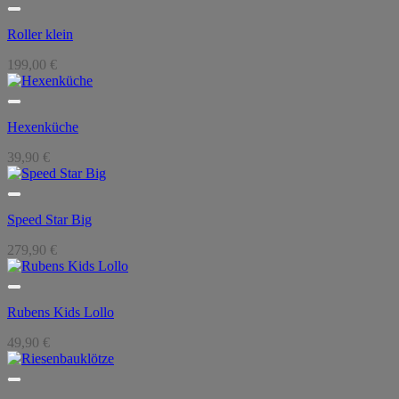
war:
ist:
610,00 €
580,00 €.
Roller klein
199,00
€
Hexenküche
39,90
€
Speed Star Big
279,90
€
Rubens Kids Lollo
49,90
€