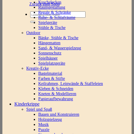
Kuschelecken
Zurück zum Shop
Raumgestaltung
Regale & Schränke
Suchen
Ruhe- & Schlafräume
nach:
Spielgeräte
Stühle & Tische
Outdoor
Bänke, Stühle & Tische
Hängematten
Sand- & Wasserspielzeug
Sonnenschutz
Spielhäuser
Spielplatzgeräte
Kreativ-Ecke
Bastelmaterial
Farben & Stifte
Keilrahmen, Leinwände & Staffeleien
Kleben & Schneiden
Kneten & Modellieren
Papieraufbewahrung
Kinderkrippe
Spiel und Spaß
Bauen und Konstruieren
Holzspielzeug
Musik
Puzzle