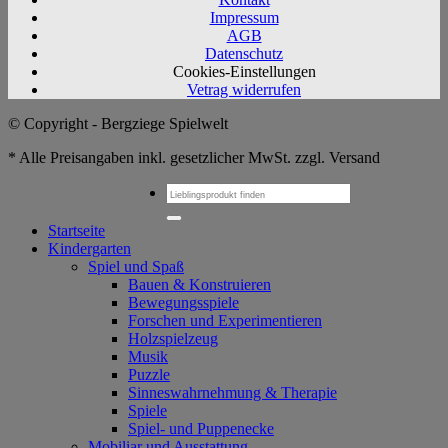
Impressum
AGB
Datenschutz
Cookies-Einstellungen
Vetrag widerrufen
© Copyright - Bergziege Spielwelt
* Alle Preisangaben inkl. gesetzlicher MwSt. zzgl. Versand
Suchen
nach:
Startseite
Kindergarten
Spiel und Spaß
Bauen & Konstruieren
Bewegungsspiele
Forschen und Experimentieren
Holzspielzeug
Musik
Puzzle
Sinneswahrnehmung & Therapie
Spiele
Spiel- und Puppenecke
Mobiliar und Ausstattung