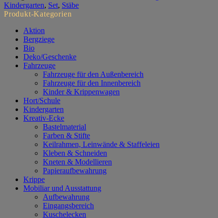
Kindergarten
,
Set
,
Stäbe
Produkt-Kategorien
Aktion
Bergziege
Bio
Deko/Geschenke
Fahrzeuge
Fahrzeuge für den Außenbereich
Fahrzeuge für den Innenbereich
Kinder & Krippenwagen
Hort/Schule
Kindergarten
Kreativ-Ecke
Bastelmaterial
Farben & Stifte
Keilrahmen, Leinwände & Staffeleien
Kleben & Schneiden
Kneten & Modellieren
Papieraufbewahrung
Krippe
Mobiliar und Ausstattung
Aufbewahrung
Eingangsbereich
Kuschelecken