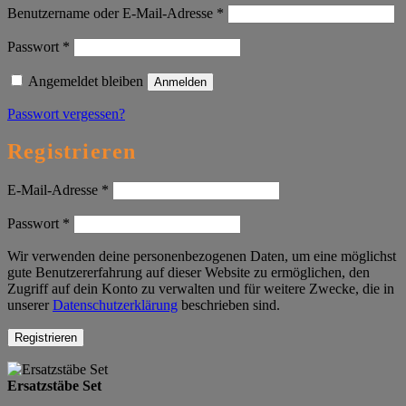
Erforderlich
Benutzername oder E-Mail-Adresse
*
Erforderlich
Passwort
*
Angemeldet bleiben
Anmelden
Passwort vergessen?
Registrieren
Erforderlich
E-Mail-Adresse
*
Erforderlich
Passwort
*
Wir verwenden deine personenbezogenen Daten, um eine möglichst
gute Benutzererfahrung auf dieser Website zu ermöglichen, den
Zugriff auf dein Konto zu verwalten und für weitere Zwecke, die in
unserer
Datenschutzerklärung
beschrieben sind.
Registrieren
Ersatzstäbe Set