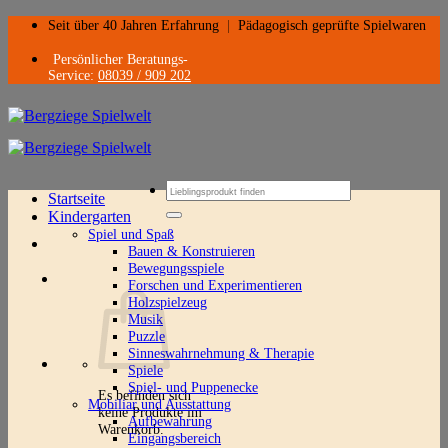
Zum
Seit über 40 Jahren Erfahrung
|
Pädagogisch geprüfte Spielwaren
Inhalt
springen
Persönlicher Beratungs-
Service:
08039 / 909 202
Suchen
Startseite
nach:
Kindergarten
Spiel und Spaß
Bauen & Konstruieren
Bewegungsspiele
Forschen und Experimentieren
Holzspielzeug
Musik
Puzzle
Sinneswahrnehmung & Therapie
Spiele
Spiel- und Puppenecke
Es befinden sich
Mobiliar und Ausstattung
keine Produkte im
Aufbewahrung
Warenkorb.
Eingangsbereich