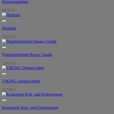
Riesenbauklötze
89,90
€
Sitztruhe
199,00
€
Wandspielobjekt Raupe 5-teilig
529,90
€
VIKING Dreirad mittel
317,90
€
Kongamek Roll- und Kistenwagen