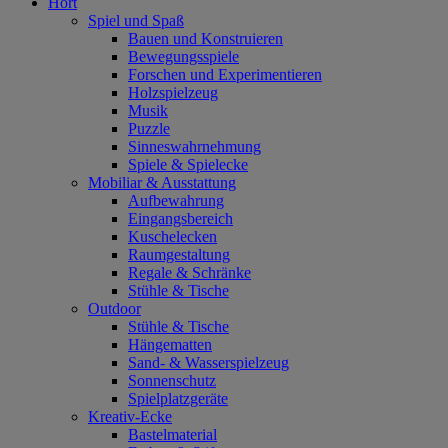
Hort
Spiel und Spaß
Bauen und Konstruieren
Bewegungsspiele
Forschen und Experimentieren
Holzspielzeug
Musik
Puzzle
Sinneswahrnehmung
Spiele & Spielecke
Mobiliar & Ausstattung
Aufbewahrung
Eingangsbereich
Kuschelecken
Raumgestaltung
Regale & Schränke
Stühle & Tische
Outdoor
Stühle & Tische
Hängematten
Sand- & Wasserspielzeug
Sonnenschutz
Spielplatzgeräte
Kreativ-Ecke
Bastelmaterial