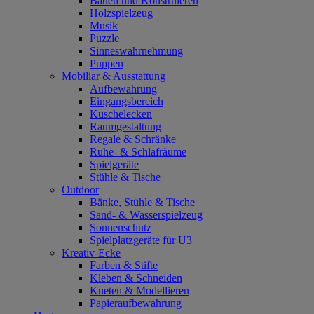
Bauen und Konstruieren
Holzspielzeug
Musik
Puzzle
Sinneswahrnehmung
Puppen
Mobiliar & Ausstattung
Aufbewahrung
Eingangsbereich
Kuschelecken
Raumgestaltung
Regale & Schränke
Ruhe- & Schlafräume
Spielgeräte
Stühle & Tische
Outdoor
Bänke, Stühle & Tische
Sand- & Wasserspielzeug
Sonnenschutz
Spielplatzgeräte für U3
Kreativ-Ecke
Farben & Stifte
Kleben & Schneiden
Kneten & Modellieren
Papieraufbewahrung