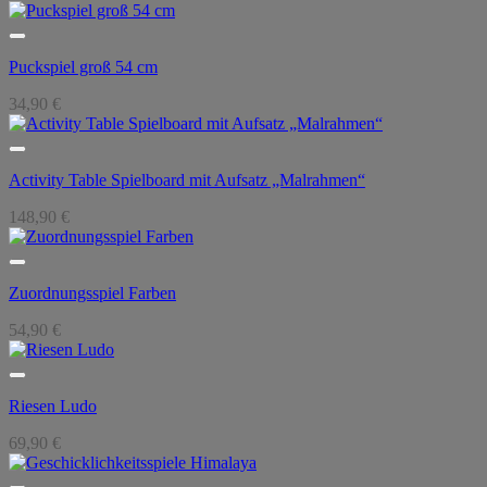
Puckspiel groß 54 cm
34,90
€
Activity Table Spielboard mit Aufsatz „Malrahmen“
148,90
€
Zuordnungsspiel Farben
54,90
€
Riesen Ludo
69,90
€