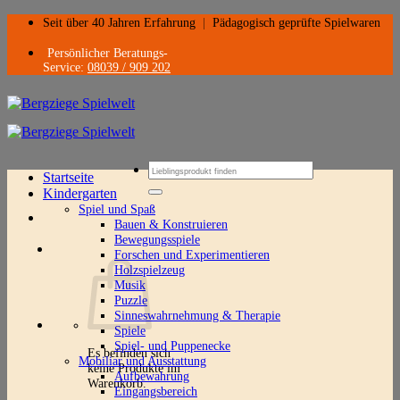
Zum
Seit über 40 Jahren Erfahrung
|
Pädagogisch geprüfte Spielwaren
Inhalt
springen
Persönlicher Beratungs-
Service:
08039 / 909 202
Suchen
Startseite
nach:
Kindergarten
Spiel und Spaß
Bauen & Konstruieren
Bewegungsspiele
Forschen und Experimentieren
Holzspielzeug
Musik
Puzzle
Sinneswahrnehmung & Therapie
Spiele
Spiel- und Puppenecke
Es befinden sich
Mobiliar und Ausstattung
keine Produkte im
Aufbewahrung
Warenkorb.
Eingangsbereich