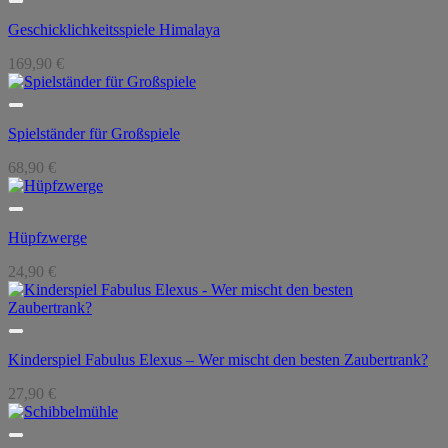
Geschicklichkeitsspiele Himalaya
169,90
€
Spielständer für Großspiele
68,90
€
Hüpfzwerge
24,90
€
Kinderspiel Fabulus Elexus – Wer mischt den besten Zaubertrank?
27,90
€