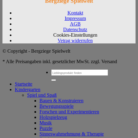
Bergziege Spielwelt
Kontakt
Impressum
AGB
Datenschutz
Cookies-Einstellungen
Vetrag widerrufen
© Copyright - Bergziege Spielwelt
* Alle Preisangaben inkl. gesetzlicher MwSt. zzgl. Versand
Suchen
nach:
Startseite
Kindergarten
Spiel und Spaß
Bauen & Konstruieren
Bewegungsspiele
Forschen und Experimentieren
Holzspielzeug
Musik
Puzzle
Sinneswahrnehmung & Therapie