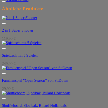
Ähnliche Produkte
2 in 1 Super Shooter
119,90
€
Spieltisch mit 5 Spielen
249,90
€
Familienspiel “Open Season” von SitDown
29,90
€
Shuffleboard, Sjoelbak, Billard Hollandais