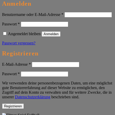
Anmelden
Erforderlich
Benutzername oder E-Mail-Adresse
*
Erforderlich
Passwort
*
Angemeldet bleiben
Anmelden
Passwort vergessen?
Registrieren
Erforderlich
E-Mail-Adresse
*
Erforderlich
Passwort
*
Wir verwenden deine personenbezogenen Daten, um eine möglichst
gute Benutzererfahrung auf dieser Website zu ermöglichen, den
Zugriff auf dein Konto zu verwalten und für weitere Zwecke, die in
unserer
Datenschutzerklärung
beschrieben sind.
Registrieren