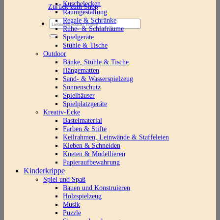
Kuschelecken
Zurück zum Shop
Raumgestaltung
Regale & Schränke
Suchen
Ruhe- & Schlafräume
nach:
Spielgeräte
Stühle & Tische
Outdoor
Bänke, Stühle & Tische
Hängematten
Sand- & Wasserspielzeug
Sonnenschutz
Spielhäuser
Spielplatzgeräte
Kreativ-Ecke
Bastelmaterial
Farben & Stifte
Keilrahmen, Leinwände & Staffeleien
Kleben & Schneiden
Kneten & Modellieren
Papieraufbewahrung
Kinderkrippe
Spiel und Spaß
Bauen und Konstruieren
Holzspielzeug
Musik
Puzzle