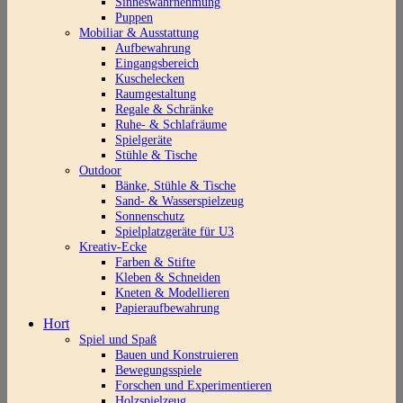
Sinneswahrnehmung
Puppen
Mobiliar & Ausstattung
Aufbewahrung
Eingangsbereich
Kuschelecken
Raumgestaltung
Regale & Schränke
Ruhe- & Schlafräume
Spielgeräte
Stühle & Tische
Outdoor
Bänke, Stühle & Tische
Sand- & Wasserspielzeug
Sonnenschutz
Spielplatzgeräte für U3
Kreativ-Ecke
Farben & Stifte
Kleben & Schneiden
Kneten & Modellieren
Papieraufbewahrung
Hort
Spiel und Spaß
Bauen und Konstruieren
Bewegungsspiele
Forschen und Experimentieren
Holzspielzeug