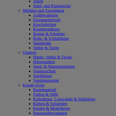
Spiele
Spiel- und Puppenecke
Mobiliar und Ausstattung
Aufbewahrung
Eingangsbereich
Kuschelecken
Raumgestaltung
Regale & Schränke
Ruhe- & Schlafräume
Spielgeräte
Stühle & Tische
Outdoor
Bänke, Stühle & Tische
Hängematten
Sand- & Wasserspielzeug
Sonnenschutz
Spielhäuser
Spielplatzgeräte
Kreativ-Ecke
Bastelmaterial
Farben & Stifte
Keilrahmen, Leinwände & Staffeleien
Kleben & Schneiden
Kneten & Modellieren
Papieraufbewahrung