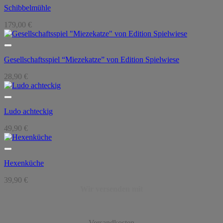
Schibbelmühle
179,00
€
Gesellschaftsspiel “Miezekatze” von Edition Spielwiese
28,90
€
Ludo achteckig
49,90
€
Hexenküche
39,90
€
Wir versenden mit
Versandkosten