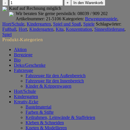
Flitzer-
In den Warenkorb
Spiel
Kauf auf Rechnung möglich
Fußball
Wir beraten Sie gerne persönlich:
08039 / 909 202
Menge
Artikelnummer:
21-5106
Kategorien:
Bewegungsspiele
,
Hort/Schule
,
Kindergarten
,
Spiel und Spaß
,
Spiele
Schlagwörter:
Fußball
,
Hort
,
Kindergarten
,
Kita
,
Konzentration
,
Sinnesförderung
,
Spiel
Produkt-Kategorien
Aktion
Bergziege
Bio
Deko/Geschenke
Fahrzeuge
Fahrzeuge für den Außenbereich
Fahrzeuge für den Innenbereich
Kinder & Krippenwagen
Hort/Schule
Kindergarten
Kreativ-Ecke
Bastelmaterial
Farben & Stifte
Keilrahmen, Leinwände & Staffeleien
Kleben & Schneiden
Kneten & Modellieren