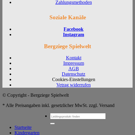
Zahlungsmethoden
Soziale Kanäle
Facebook
Instagram
Bergziege Spielwelt
Kontakt
Impressum
AGB
Datenschutz
Cookies-Einstellungen
Vetrag widerrufen
© Copyright - Bergziege Spielwelt
* Alle Preisangaben inkl. gesetzlicher MwSt. zzgl. Versand
Suchen
nach:
Startseite
Kindergarten