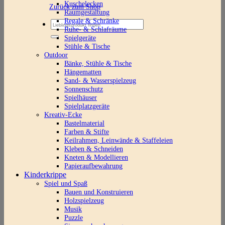
Kuschelecken
Zurück zum Shop
Raumgestaltung
Regale & Schränke
Suchen
Ruhe- & Schlafräume
nach:
Spielgeräte
Stühle & Tische
Outdoor
Bänke, Stühle & Tische
Hängematten
Sand- & Wasserspielzeug
Sonnenschutz
Spielhäuser
Spielplatzgeräte
Kreativ-Ecke
Bastelmaterial
Farben & Stifte
Keilrahmen, Leinwände & Staffeleien
Kleben & Schneiden
Kneten & Modellieren
Papieraufbewahrung
Kinderkrippe
Spiel und Spaß
Bauen und Konstruieren
Holzspielzeug
Musik
Puzzle