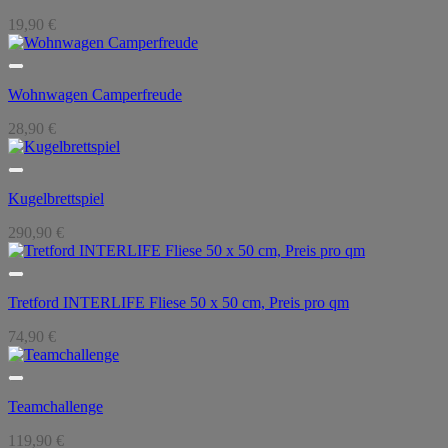
19,90
€
Wohnwagen Camperfreude
28,90
€
Kugelbrettspiel
290,90
€
Tretford INTERLIFE Fliese 50 x 50 cm, Preis pro qm
74,90
€
Teamchallenge
119,90
€