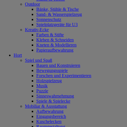
Outdoor
Bänke, Stühle & Tische
Sand- & Wasserspielzeug
Sonnenschutz
Spielplatzgeräte für U3
Kreativ-Ecke
Farben & Stifte
Kleben & Schneiden
Kneten & Modellieren
Papieraufbewahrung
Hort
Spiel und Spaß
Bauen und Konstruieren
Bewegungsspiele
Forschen und Experimentieren
Holzspielzeug
Musik
Puzzle
Sinneswahrnehmung
Spiele & Spielecke
Mobiliar & Ausstattung
Aufbewahrung
Eingangsbereich
Kuschelecken
Raumgestaltung