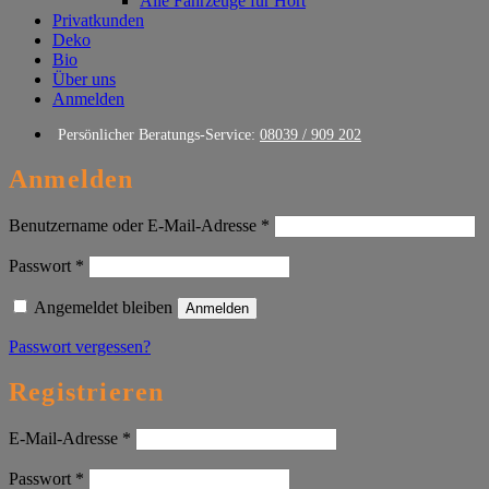
Alle Fahrzeuge für Hort
Privatkunden
Deko
Bio
Über uns
Anmelden
Persönlicher Beratungs-Service:
08039 / 909 202
Anmelden
Erforderlich
Benutzername oder E-Mail-Adresse
*
Erforderlich
Passwort
*
Angemeldet bleiben
Anmelden
Passwort vergessen?
Registrieren
Erforderlich
E-Mail-Adresse
*
Erforderlich
Passwort
*