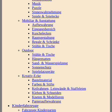
Musik
Puzzle
Sinneswahrnehmung
Spiele & Spielecke
Mobiliar & Ausstattung
Aufbewahrung
Eingangsbereich
Kuschelecken
Raumgestaltung
Regale & Schränke
Stühle & Tische
Outdoor
Stühle & Tische
Hängematten
Sand- & Wasserspielzeug
Sonnenschutz
Spielplatzgeräte
Kreativ-Ecke
Bastelmaterial
Farben & Stifte
Keilrahmen, Leinwände & Staffeleien
Kleben & Schneiden
Kneten & Modellieren
Papieraufbewahrung
Kinderfahrzeuge
Fahrzeuge Kindergarten