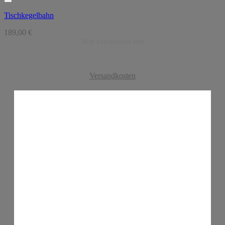
Tischkegelbahn
189,00
€
Wir versenden mit
Versandkosten