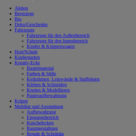
Aktion
Bergziege
Bio
Deko/Geschenke
Fahrzeuge
Fahrzeuge für den Außenbereich
Fahrzeuge für den Innenbereich
Kinder & Krippenwagen
Hort/Schule
Kindergarten
Kreativ-Ecke
Bastelmaterial
Farben & Stifte
Keilrahmen, Leinwände & Staffeleien
Kleben & Schneiden
Kneten & Modellieren
Papieraufbewahrung
Krippe
Mobiliar und Ausstattung
Aufbewahrung
Eingangsbereich
Kuschelecken
Raumgestaltung
Regale & Schränke