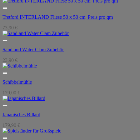
Tretford INTERLAND Fliese 50 x 50 cm, Preis pro qm
73,90
€
Sand and Water Clam Zubehör
23,90
€
Schibbelmühle
179,00
€
Japanisches Billard
179,90
€