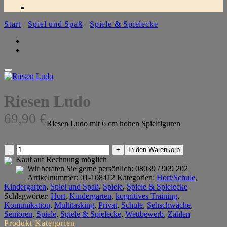
Start
/
Spiel und Spaß
/
Spiele & Spielecke
Riesen Ludo
69,90
€
Riesen Ludo mit 6 cm hohen Spielfiguren
Riesen
In den Warenkorb
Ludo
Kauf auf Rechnung möglich
Menge
Wir beraten Sie gerne persönlich:
08039 / 909 202
Artikelnummer:
01-108412
Kategorien:
Hort/Schule
,
Kindergarten
,
Spiel und Spaß
,
Spiele
,
Spiele & Spielecke
Schlagwörter:
Hort
,
Kindergarten
,
kognitives Training
,
Komunikation
,
Multitasking
,
Privat
,
Schule
,
Sehschwäche
,
Senioren
,
Spiele
,
Spiele & Spielecke
,
Wettbewerb
,
Zählen
Produkt-Kategorien