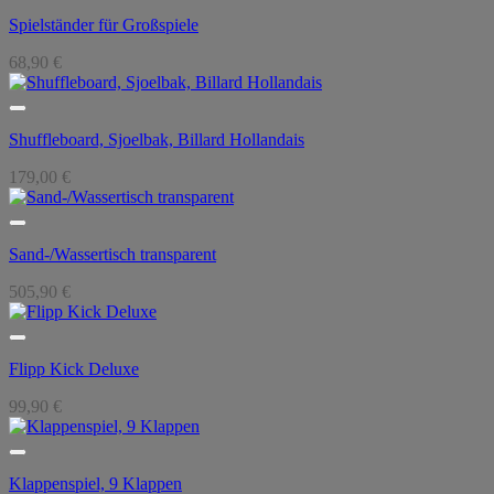
Spielständer für Großspiele
68,90
€
Shuffleboard, Sjoelbak, Billard Hollandais
179,00
€
Sand-/Wassertisch transparent
505,90
€
Flipp Kick Deluxe
99,90
€
Klappenspiel, 9 Klappen