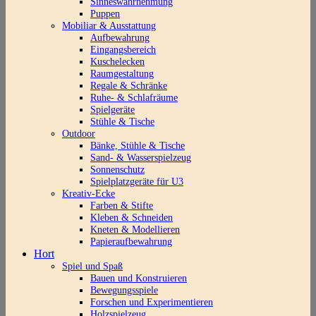
Sinneswahrnehmung
Puppen
Mobiliar & Ausstattung
Aufbewahrung
Eingangsbereich
Kuschelecken
Raumgestaltung
Regale & Schränke
Ruhe- & Schlafräume
Spielgeräte
Stühle & Tische
Outdoor
Bänke, Stühle & Tische
Sand- & Wasserspielzeug
Sonnenschutz
Spielplatzgeräte für U3
Kreativ-Ecke
Farben & Stifte
Kleben & Schneiden
Kneten & Modellieren
Papieraufbewahrung
Hort
Spiel und Spaß
Bauen und Konstruieren
Bewegungsspiele
Forschen und Experimentieren
Holzspielzeug