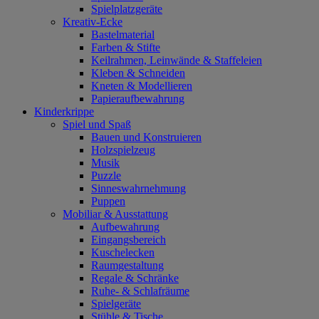
Spielplatzgeräte
Kreativ-Ecke
Bastelmaterial
Farben & Stifte
Keilrahmen, Leinwände & Staffeleien
Kleben & Schneiden
Kneten & Modellieren
Papieraufbewahrung
Kinderkrippe
Spiel und Spaß
Bauen und Konstruieren
Holzspielzeug
Musik
Puzzle
Sinneswahrnehmung
Puppen
Mobiliar & Ausstattung
Aufbewahrung
Eingangsbereich
Kuschelecken
Raumgestaltung
Regale & Schränke
Ruhe- & Schlafräume
Spielgeräte
Stühle & Tische