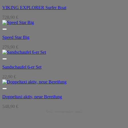
VIKING EXPLORER Surfer Boat
728,90
€
Speed Star Big
279,90
€
Sandschaufel 6-er Set
22,90
€
Doppeltaxi aktiv, neue Bereifung
548,90
€
Wir versenden mit