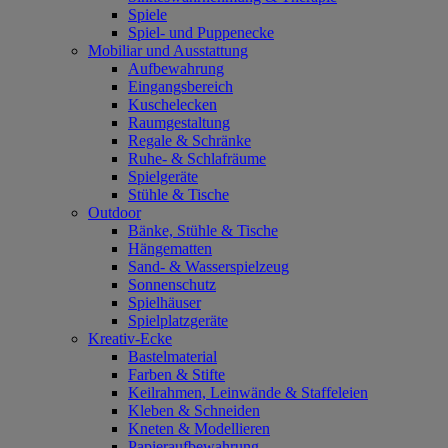
Spiele
Spiel- und Puppenecke
Mobiliar und Ausstattung
Aufbewahrung
Eingangsbereich
Kuschelecken
Raumgestaltung
Regale & Schränke
Ruhe- & Schlafräume
Spielgeräte
Stühle & Tische
Outdoor
Bänke, Stühle & Tische
Hängematten
Sand- & Wasserspielzeug
Sonnenschutz
Spielhäuser
Spielplatzgeräte
Kreativ-Ecke
Bastelmaterial
Farben & Stifte
Keilrahmen, Leinwände & Staffeleien
Kleben & Schneiden
Kneten & Modellieren
Papieraufbewahrung