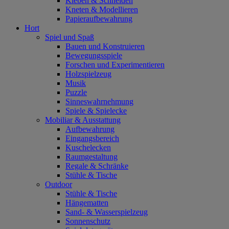
Kleben & Schneiden
Kneten & Modellieren
Papieraufbewahrung
Hort
Spiel und Spaß
Bauen und Konstruieren
Bewegungsspiele
Forschen und Experimentieren
Holzspielzeug
Musik
Puzzle
Sinneswahrnehmung
Spiele & Spielecke
Mobiliar & Ausstattung
Aufbewahrung
Eingangsbereich
Kuschelecken
Raumgestaltung
Regale & Schränke
Stühle & Tische
Outdoor
Stühle & Tische
Hängematten
Sand- & Wasserspielzeug
Sonnenschutz