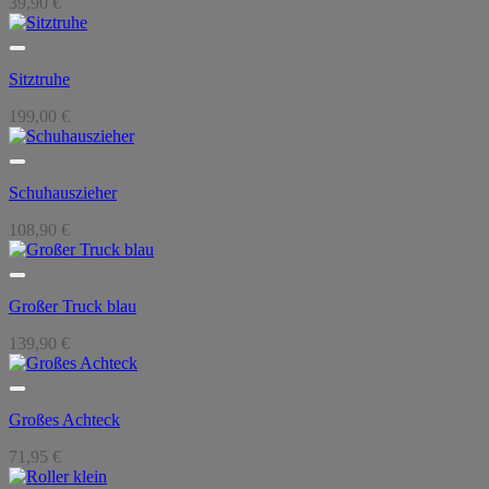
39,90
€
Sitztruhe
199,00
€
Schuhauszieher
108,90
€
Großer Truck blau
139,90
€
Großes Achteck
71,95
€