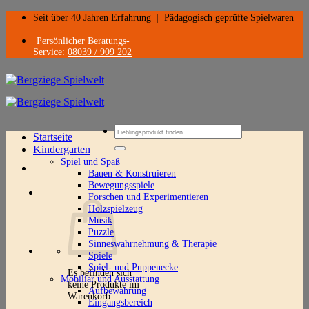
Zum
Seit über 40 Jahren Erfahrung
|
Pädagogisch geprüfte Spielwaren
Inhalt
springen
Persönlicher Beratungs-
Service:
08039 / 909 202
Suchen
Startseite
nach:
Kindergarten
Spiel und Spaß
Bauen & Konstruieren
Bewegungsspiele
Forschen und Experimentieren
Holzspielzeug
Musik
Puzzle
Sinneswahrnehmung & Therapie
Spiele
Spiel- und Puppenecke
Es befinden sich
Mobiliar und Ausstattung
keine Produkte im
Aufbewahrung
Warenkorb.
Eingangsbereich