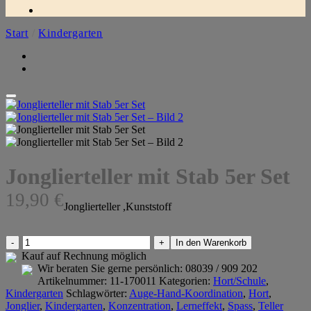
Start
/
Kindergarten
Jonglierteller mit Stab 5er Set
19,90
€
Jonglierteller ,Kunststoff
Jonglierteller
In den Warenkorb
mit
Kauf auf Rechnung möglich
Stab
Wir beraten Sie gerne persönlich:
08039 / 909 202
5er
Artikelnummer:
11-170011
Kategorien:
Hort/Schule
,
Set
Kindergarten
Schlagwörter:
Auge-Hand-Koordination
,
Hort
,
Menge
Jonglier
,
Kindergarten
,
Konzentration
,
Lerneffekt
,
Spass
,
Teller