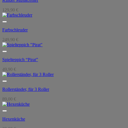
Kinder Musikcenter
129,90
€
Farbschleuder
249,90
€
Spielteppich “Pirat”
49,90
€
Rollerständer, für 3 Roller
89,00
€
Hexenküche