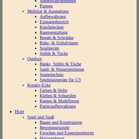
Sinneswahrnehmung
Puppen
Mobiliar & Ausstattung
Aufbewahrung
Eingangsbereich
Kuschelecken
Raumgestaltung
Regale & Schränke
Ruhe- & Schlafräume
Spielgeräte
Stühle & Tische
Outdoor
Bänke, Stühle & Tische
Sand- & Wasserspielzeug
Sonnenschutz
Spielplatzgeräte für U3
Kreativ-Ecke
Farben & Stifte
Kleben & Schneiden
Kneten & Modellieren
Papieraufbewahrung
Hort
Spiel und Spaß
Bauen und Konstruieren
Bewegungsspiele
Forschen und Experimentieren
Holzspielzeug