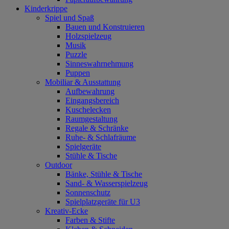
Kinderkrippe
Spiel und Spaß
Bauen und Konstruieren
Holzspielzeug
Musik
Puzzle
Sinneswahrnehmung
Puppen
Mobiliar & Ausstattung
Aufbewahrung
Eingangsbereich
Kuschelecken
Raumgestaltung
Regale & Schränke
Ruhe- & Schlafräume
Spielgeräte
Stühle & Tische
Outdoor
Bänke, Stühle & Tische
Sand- & Wasserspielzeug
Sonnenschutz
Spielplatzgeräte für U3
Kreativ-Ecke
Farben & Stifte