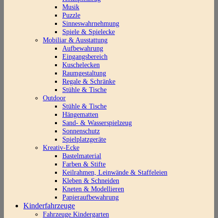
Musik
Puzzle
Sinneswahrnehmung
Spiele & Spielecke
Mobiliar & Ausstattung
Aufbewahrung
Eingangsbereich
Kuschelecken
Raumgestaltung
Regale & Schränke
Stühle & Tische
Outdoor
Stühle & Tische
Hängematten
Sand- & Wasserspielzeug
Sonnenschutz
Spielplatzgeräte
Kreativ-Ecke
Bastelmaterial
Farben & Stifte
Keilrahmen, Leinwände & Staffeleien
Kleben & Schneiden
Kneten & Modellieren
Papieraufbewahrung
Kinderfahrzeuge
Fahrzeuge Kindergarten