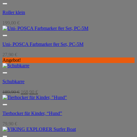
Roller klein
199,00
€
Uni- POSCA Farbmarker 8er Set, PC-5M
27,90
€
Angebot!
Schubkarre
Ursprünglicher
Aktueller
189,90
€
168,90
€
Preis
Preis
war:
ist:
189,90 €
168,90 €.
Tierhocker für Kinder, “Hund”
79,90
€