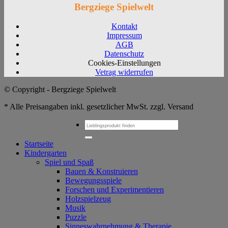
Bergziege Spielwelt
Kontakt
Impressum
AGB
Datenschutz
Cookies-Einstellungen
Vetrag widerrufen
© Copyright - Bergziege Spielwelt
* Alle Preisangaben inkl. gesetzlicher MwSt. zzgl. Versand
Suchen
nach:
Startseite
Kindergarten
Spiel und Spaß
Bauen & Konstruieren
Bewegungsspiele
Forschen und Experimentieren
Holzspielzeug
Musik
Puzzle
Sinneswahrnehmung & Therapie