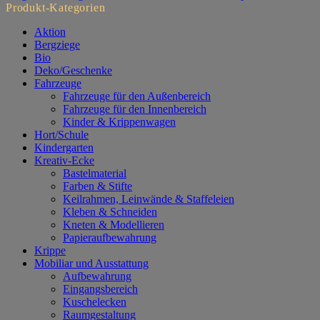
Produkt-Kategorien
Aktion
Bergziege
Bio
Deko/Geschenke
Fahrzeuge
Fahrzeuge für den Außenbereich
Fahrzeuge für den Innenbereich
Kinder & Krippenwagen
Hort/Schule
Kindergarten
Kreativ-Ecke
Bastelmaterial
Farben & Stifte
Keilrahmen, Leinwände & Staffeleien
Kleben & Schneiden
Kneten & Modellieren
Papieraufbewahrung
Krippe
Mobiliar und Ausstattung
Aufbewahrung
Eingangsbereich
Kuschelecken
Raumgestaltung