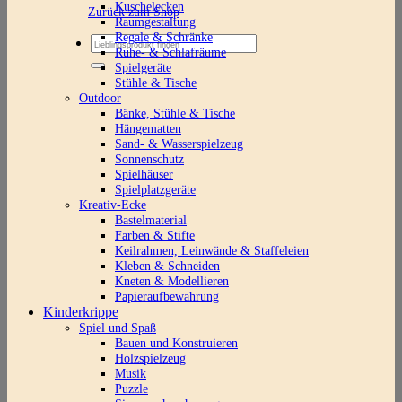
Kuschelecken
Zurück zum Shop
Raumgestaltung
Regale & Schränke
Suchen
Ruhe- & Schlafräume
nach:
Spielgeräte
Stühle & Tische
Outdoor
Bänke, Stühle & Tische
Hängematten
Sand- & Wasserspielzeug
Sonnenschutz
Spielhäuser
Spielplatzgeräte
Kreativ-Ecke
Bastelmaterial
Farben & Stifte
Keilrahmen, Leinwände & Staffeleien
Kleben & Schneiden
Kneten & Modellieren
Papieraufbewahrung
Kinderkrippe
Spiel und Spaß
Bauen und Konstruieren
Holzspielzeug
Musik
Puzzle