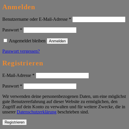
Anmelden
Erforderlich
Benutzername oder E-Mail-Adresse
*
Erforderlich
Passwort
*
Angemeldet bleiben
Anmelden
Passwort vergessen?
Registrieren
Erforderlich
E-Mail-Adresse
*
Erforderlich
Passwort
*
Wir verwenden deine personenbezogenen Daten, um eine möglichst
gute Benutzererfahrung auf dieser Website zu ermöglichen, den
Zugriff auf dein Konto zu verwalten und für weitere Zwecke, die in
unserer
Datenschutzerklärung
beschrieben sind.
Registrieren