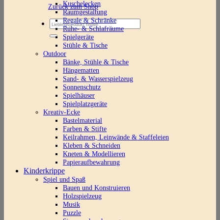
Kuschelecken
Zurück zum Shop
Raumgestaltung
Regale & Schränke
Suchen
Ruhe- & Schlafräume
nach:
Spielgeräte
Stühle & Tische
Outdoor
Bänke, Stühle & Tische
Hängematten
Sand- & Wasserspielzeug
Sonnenschutz
Spielhäuser
Spielplatzgeräte
Kreativ-Ecke
Bastelmaterial
Farben & Stifte
Keilrahmen, Leinwände & Staffeleien
Kleben & Schneiden
Kneten & Modellieren
Papieraufbewahrung
Kinderkrippe
Spiel und Spaß
Bauen und Konstruieren
Holzspielzeug
Musik
Puzzle