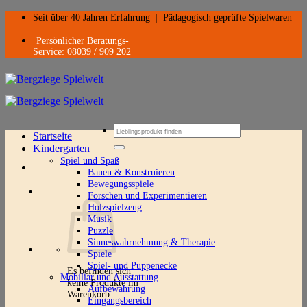
Zum
Seit über 40 Jahren Erfahrung
|
Pädagogisch geprüfte Spielwaren
Inhalt
springen
Persönlicher Beratungs-
Service:
08039 / 909 202
Suchen
Startseite
nach:
Kindergarten
Spiel und Spaß
Bauen & Konstruieren
Bewegungsspiele
Forschen und Experimentieren
Holzspielzeug
Musik
Puzzle
Sinneswahrnehmung & Therapie
Spiele
Spiel- und Puppenecke
Es befinden sich
Mobiliar und Ausstattung
keine Produkte im
Aufbewahrung
Warenkorb.
Eingangsbereich