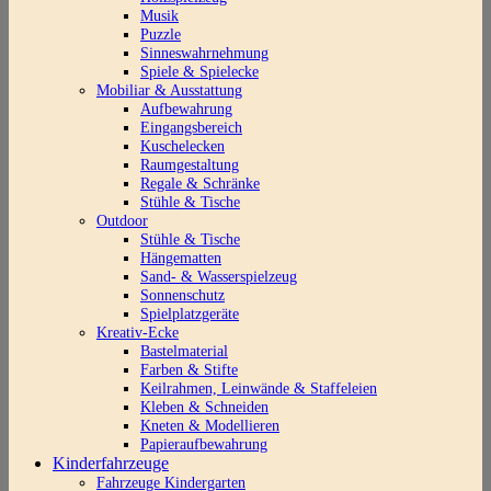
Musik
Puzzle
Sinneswahrnehmung
Spiele & Spielecke
Mobiliar & Ausstattung
Aufbewahrung
Eingangsbereich
Kuschelecken
Raumgestaltung
Regale & Schränke
Stühle & Tische
Outdoor
Stühle & Tische
Hängematten
Sand- & Wasserspielzeug
Sonnenschutz
Spielplatzgeräte
Kreativ-Ecke
Bastelmaterial
Farben & Stifte
Keilrahmen, Leinwände & Staffeleien
Kleben & Schneiden
Kneten & Modellieren
Papieraufbewahrung
Kinderfahrzeuge
Fahrzeuge Kindergarten