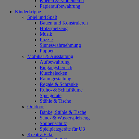
Kneten & Modellieren
Papieraufbewahrung
Kinderkrippe
Spiel und Spaß
Bauen und Konstruieren
Holzspielzeug
Musik
Puzzle
Sinneswahrnehmung
Puppen
Mobiliar & Ausstattung
Aufbewahrung
Eingangsbereich
Kuschelecken
Raumgestaltung
Regale & Schränke
Ruhe- & Schlafräume
Spielgeräte
Stühle & Tische
Outdoor
Bänke, Stühle & Tische
Sand- & Wasserspielzeug
Sonnenschutz
Spielplatzgeräte für U3
Kreativ-Ecke