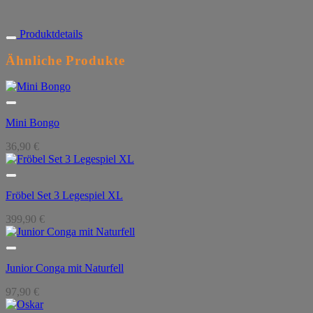
Produktdetails
Ähnliche Produkte
Mini Bongo
36,90
€
Fröbel Set 3 Legespiel XL
399,90
€
Junior Conga mit Naturfell
97,90
€