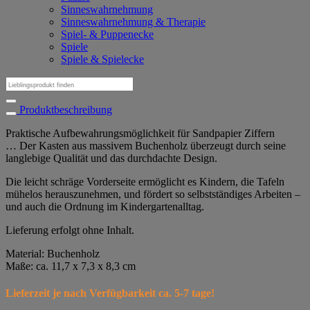
Sinneswahrnehmung
Sinneswahrnehmung & Therapie
Spiel- & Puppenecke
Spiele
Spiele & Spielecke
Suchen
nach:
Produktbeschreibung
Praktische Aufbewahrungsmöglichkeit für Sandpapier Ziffern
… Der Kasten aus massivem Buchenholz überzeugt durch seine
langlebige Qualität und das durchdachte Design.
Die leicht schräge Vorderseite ermöglicht es Kindern, die Tafeln
mühelos herauszunehmen, und fördert so selbstständiges Arbeiten –
und auch die Ordnung im Kindergartenalltag.
Lieferung erfolgt ohne Inhalt.
Material: Buchenholz
Maße: ca. 11,7 x 7,3 x 8,3 cm
Lieferzeit je nach Verfügbarkeit ca. 5-7 tage!