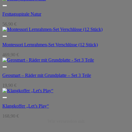
Festtagsspirale Natur
56,90
€
Montessori Lernrahmen-Set Verschlüsse (12 Stück)
469,90
€
Geosmart – Räder mit Grundplatte – Set 3 Teile
19,90
€
Klangkoffer „Let’s Play“
168,90
€
Wir versenden mit