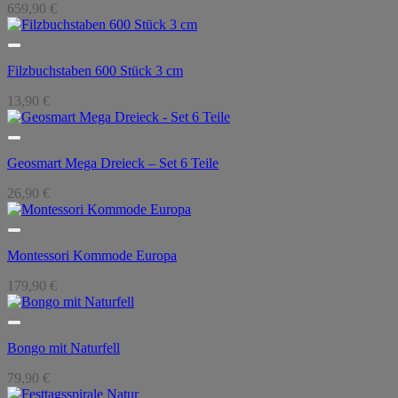
659,90
€
Filzbuchstaben 600 Stück 3 cm
13,90
€
Geosmart Mega Dreieck – Set 6 Teile
26,90
€
Montessori Kommode Europa
179,90
€
Bongo mit Naturfell
79,90
€