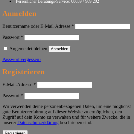
Persönlicher Beratungs-Service:
08039 / 909 202
Anmelden
Erforderlich
Benutzername oder E-Mail-Adresse
*
Erforderlich
Passwort
*
Angemeldet bleiben
Anmelden
Passwort vergessen?
Registrieren
Erforderlich
E-Mail-Adresse
*
Erforderlich
Passwort
*
Wir verwenden deine personenbezogenen Daten, um eine möglichst
gute Benutzererfahrung auf dieser Website zu ermöglichen, den
Zugriff auf dein Konto zu verwalten und für weitere Zwecke, die in
unserer
Datenschutzerklärung
beschrieben sind.
Registrieren