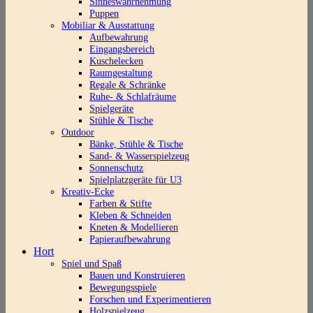
Sinneswahrnehmung
Puppen
Mobiliar & Ausstattung
Aufbewahrung
Eingangsbereich
Kuschelecken
Raumgestaltung
Regale & Schränke
Ruhe- & Schlafräume
Spielgeräte
Stühle & Tische
Outdoor
Bänke, Stühle & Tische
Sand- & Wasserspielzeug
Sonnenschutz
Spielplatzgeräte für U3
Kreativ-Ecke
Farben & Stifte
Kleben & Schneiden
Kneten & Modellieren
Papieraufbewahrung
Hort
Spiel und Spaß
Bauen und Konstruieren
Bewegungsspiele
Forschen und Experimentieren
Holzspielzeug