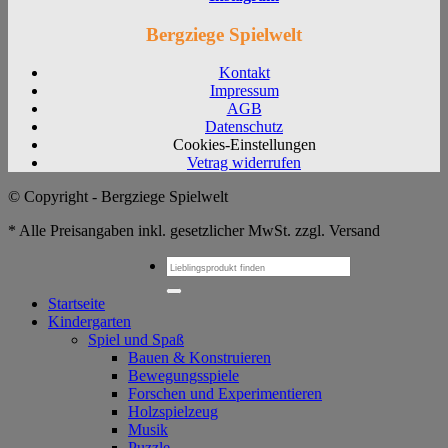
Bergziege Spielwelt
Kontakt
Impressum
AGB
Datenschutz
Cookies-Einstellungen
Vetrag widerrufen
© Copyright - Bergziege Spielwelt
* Alle Preisangaben inkl. gesetzlicher MwSt. zzgl. Versand
Suchen
nach:
Startseite
Kindergarten
Spiel und Spaß
Bauen & Konstruieren
Bewegungsspiele
Forschen und Experimentieren
Holzspielzeug
Musik
Puzzle