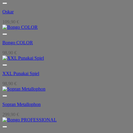
Oskar
109,90
€
Bongo COLOR
98,90
€
XXL Punakai Spiel
98,90
€
Sopran Metallophon
299,90
€