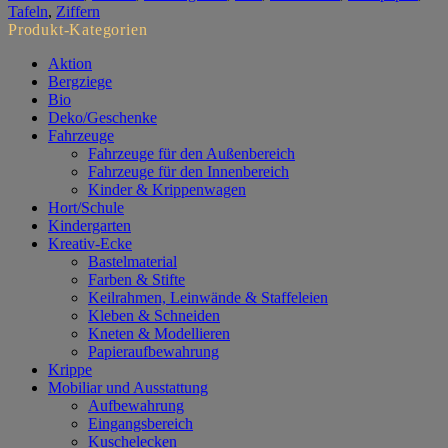
Tafeln
,
Ziffern
Produkt-Kategorien
Aktion
Bergziege
Bio
Deko/Geschenke
Fahrzeuge
Fahrzeuge für den Außenbereich
Fahrzeuge für den Innenbereich
Kinder & Krippenwagen
Hort/Schule
Kindergarten
Kreativ-Ecke
Bastelmaterial
Farben & Stifte
Keilrahmen, Leinwände & Staffeleien
Kleben & Schneiden
Kneten & Modellieren
Papieraufbewahrung
Krippe
Mobiliar und Ausstattung
Aufbewahrung
Eingangsbereich
Kuschelecken