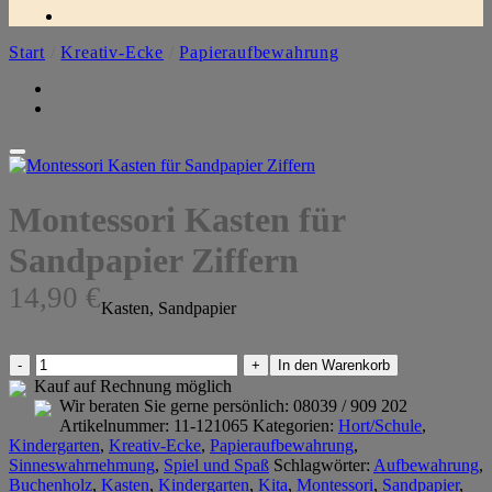
Start
/
Kreativ-Ecke
/
Papieraufbewahrung
Montessori Kasten für
Sandpapier Ziffern
14,90
€
Kasten, Sandpapier
Montessori
In den Warenkorb
Kasten
Kauf auf Rechnung möglich
für
Wir beraten Sie gerne persönlich:
08039 / 909 202
Sandpapier
Artikelnummer:
11-121065
Kategorien:
Hort/Schule
,
Ziffern
Kindergarten
,
Kreativ-Ecke
,
Papieraufbewahrung
,
Menge
Sinneswahrnehmung
,
Spiel und Spaß
Schlagwörter:
Aufbewahrung
,
Buchenholz
,
Kasten
,
Kindergarten
,
Kita
,
Montessori
,
Sandpapier
,