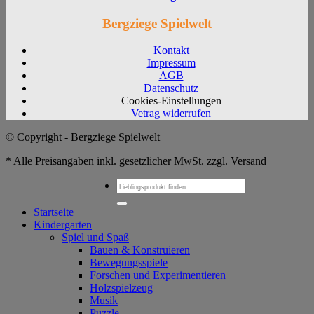
Bergziege Spielwelt
Kontakt
Impressum
AGB
Datenschutz
Cookies-Einstellungen
Vetrag widerrufen
© Copyright - Bergziege Spielwelt
* Alle Preisangaben inkl. gesetzlicher MwSt. zzgl. Versand
Suchen
nach:
Startseite
Kindergarten
Spiel und Spaß
Bauen & Konstruieren
Bewegungsspiele
Forschen und Experimentieren
Holzspielzeug
Musik
Puzzle