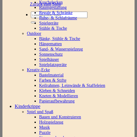
Kuschelecken
Zurück zum Shop
Raumgestaltung
Regale & Schränke
Suchen
Ruhe- & Schlafräume
nach:
Spielgeräte
Stühle & Tische
Outdoor
Bänke, Stühle & Tische
Hängematten
Sand- & Wasserspielzeug
Sonnenschutz
Spielhäuser
Spielplatzgeräte
Kreativ-Ecke
Bastelmaterial
Farben & Stifte
Keilrahmen, Leinwände & Staffeleien
Kleben & Schneiden
Kneten & Modellieren
Papieraufbewahrung
Kinderkrippe
Spiel und Spaß
Bauen und Konstruieren
Holzspielzeug
Musik
Puzzle