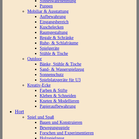
Sinneswahrnehmung
Puppen
Mobiliar & Ausstattung
Aufbewahrung
Eingangsbereich
Kuschelecken
Raumgestaltung
Regale & Schränke
Ruhe- & Schlafräume
Spielgeräte
Stühle & Tische
Outdoor
Bänke, Stühle & Tische
Sand- & Wasserspielzeug
Sonnenschutz
Spielplatzgeräte für U3
Kreativ-Ecke
Farben & Stifte
Kleben & Schneiden
Kneten & Modellieren
Papieraufbewahrung
Hort
Spiel und Spaß
Bauen und Konstruieren
Bewegungsspiele
Forschen und Experimentieren
Holzspielzeug