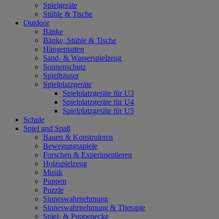
Spielgeräte
Stühle & Tische
Outdoor
Bänke
Bänke, Stühle & Tische
Hängematten
Sand- & Wasserspielzeug
Sonnenschutz
Spielhäuser
Spielplatzgeräte
Spielplatzgeräte für U3
Spielplatzgeräte für U4
Spielplatzgeräte für U5
Schule
Spiel und Spaß
Bauen & Konstruieren
Bewegungsspiele
Forschen & Experimentieren
Holzspielzeug
Musik
Puppen
Puzzle
Sinneswahrnehmung
Sinneswahrnehmung & Therapie
Spiel- & Puppenecke