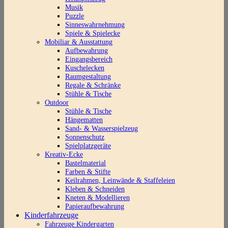
Musik
Puzzle
Sinneswahrnehmung
Spiele & Spielecke
Mobiliar & Ausstattung
Aufbewahrung
Eingangsbereich
Kuschelecken
Raumgestaltung
Regale & Schränke
Stühle & Tische
Outdoor
Stühle & Tische
Hängematten
Sand- & Wasserspielzeug
Sonnenschutz
Spielplatzgeräte
Kreativ-Ecke
Bastelmaterial
Farben & Stifte
Keilrahmen, Leinwände & Staffeleien
Kleben & Schneiden
Kneten & Modellieren
Papieraufbewahrung
Kinderfahrzeuge
Fahrzeuge Kindergarten