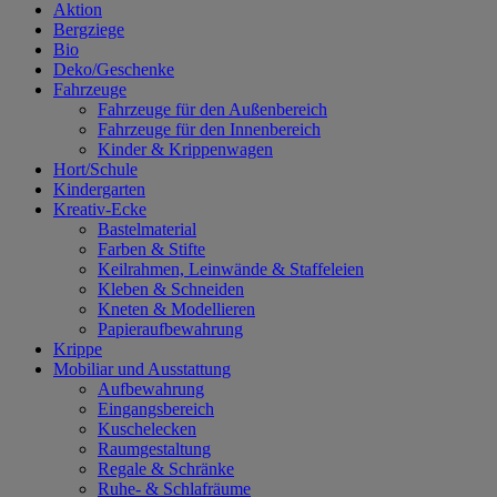
Aktion
Bergziege
Bio
Deko/Geschenke
Fahrzeuge
Fahrzeuge für den Außenbereich
Fahrzeuge für den Innenbereich
Kinder & Krippenwagen
Hort/Schule
Kindergarten
Kreativ-Ecke
Bastelmaterial
Farben & Stifte
Keilrahmen, Leinwände & Staffeleien
Kleben & Schneiden
Kneten & Modellieren
Papieraufbewahrung
Krippe
Mobiliar und Ausstattung
Aufbewahrung
Eingangsbereich
Kuschelecken
Raumgestaltung
Regale & Schränke
Ruhe- & Schlafräume