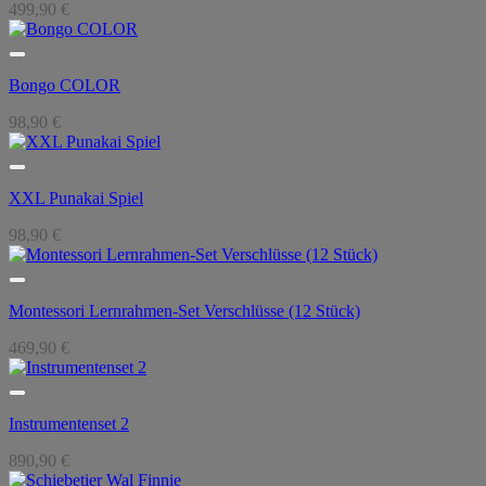
499,90
€
Bongo COLOR
98,90
€
XXL Punakai Spiel
98,90
€
Montessori Lernrahmen-Set Verschlüsse (12 Stück)
469,90
€
Instrumentenset 2
890,90
€