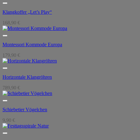
Klangkoffer „Let’s Play“
168,90
€
Montessori Kommode Europa
179,90
€
Horizontale Klangröhren
789,90
€
Schiebetier Vögelchen
9,90
€