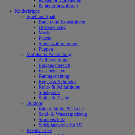
Kneten & Modellieren
Papieraufbewahrung
Kinderkrippe
Spiel und Spaß
Bauen und Konstruieren
Holzspielzeug
Musik
Puzzle
Sinneswahrnehmung
Puppen
Mobiliar & Ausstattung
Aufbewahrung
Eingangsbereich
Kuschelecken
Raumgestaltung
Regale & Schränke
Ruhe- & Schlafräume
Spielgeräte
Stühle & Tische
Outdoor
Bänke, Stühle & Tische
Sand- & Wasserspielzeug
Sonnenschutz
Spielplatzgeräte für U3
Kreativ-Ecke