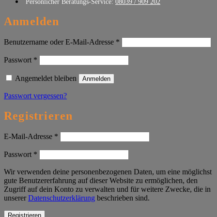
Persönlicher Beratungs-Service:
08039 / 909 202
Anmelden
Erforderlich
Benutzername oder E-Mail-Adresse
*
Erforderlich
Passwort
*
Angemeldet bleiben
Anmelden
Passwort vergessen?
Registrieren
Erforderlich
E-Mail-Adresse
*
Erforderlich
Passwort
*
Wir verwenden deine personenbezogenen Daten, um eine möglichst
gute Benutzererfahrung auf dieser Website zu ermöglichen, den
Zugriff auf dein Konto zu verwalten und für weitere Zwecke, die in
unserer
Datenschutzerklärung
beschrieben sind.
Registrieren