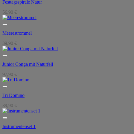
Festtagsspirale Natur
56,90
€
Meerestrommel
39,90
€
Junior Conga mit Naturfell
97,90
€
Tri Domino
39,90
€
Instrumentenset 1