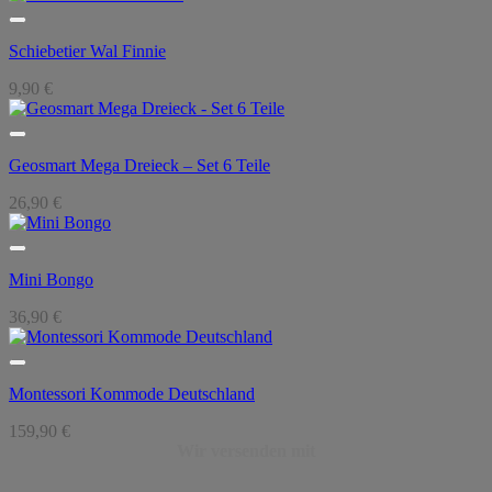
Schiebetier Wal Finnie
9,90
€
Geosmart Mega Dreieck – Set 6 Teile
26,90
€
Mini Bongo
36,90
€
Montessori Kommode Deutschland
159,90
€
Wir versenden mit