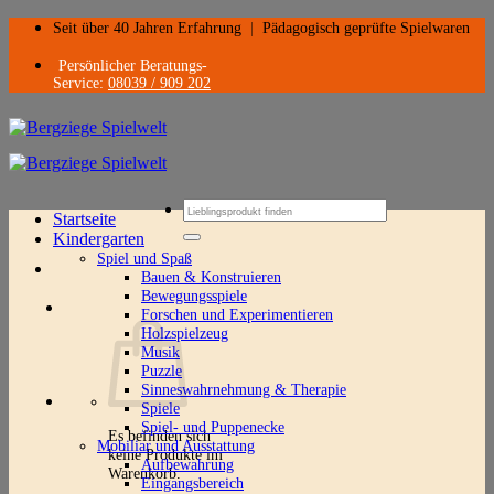
Zum
Seit über 40 Jahren Erfahrung
|
Pädagogisch geprüfte Spielwaren
Inhalt
springen
Persönlicher Beratungs-
Service:
08039 / 909 202
Suchen
Startseite
nach:
Kindergarten
Spiel und Spaß
Bauen & Konstruieren
Bewegungsspiele
Forschen und Experimentieren
Holzspielzeug
Musik
Puzzle
Sinneswahrnehmung & Therapie
Spiele
Spiel- und Puppenecke
Es befinden sich
Mobiliar und Ausstattung
keine Produkte im
Aufbewahrung
Warenkorb.
Eingangsbereich