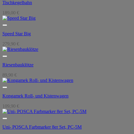
Tischkegelbahn
189,00
€
Speed Star Big
279,90
€
Riesenbauklötze
89,90
€
Kongamek Roll- und Kistenwagen
109,90
€
Uni- POSCA Farbmarker 8er Set, PC-5M