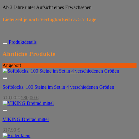
Ab 3 Jahre unter Aufsicht eines Erwachsenen
Lieferzeit je nach Verfügbarkeit ca. 5-7 Tage
Produktdetails
Ähnliche Produkte
Angebot!
Softblocks, 100 Steine im Set in 4 verschiedenen Größen
Ursprünglicher
Aktueller
610,00
€
580,00
€
Preis
Preis
war:
ist:
610,00 €
580,00 €.
VIKING Dreirad mittel
317,90
€