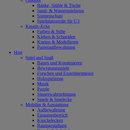
Outdoor
Bänke, Stühle & Tische
Sand- & Wasserspielzeug
Sonnenschutz
Spielplatzgeräte für U3
Kreativ-Ecke
Farben & Stifte
Kleben & Schneiden
Kneten & Modellieren
Papieraufbewahrung
Hort
Spiel und Spaß
Bauen und Konstruieren
Bewegungsspiele
Forschen und Experimentieren
Holzspielzeug
Musik
Puzzle
Sinneswahrnehmung
Spiele & Spielecke
Mobiliar & Ausstattung
Aufbewahrung
Eingangsbereich
Kuschelecken
Raumgestaltung