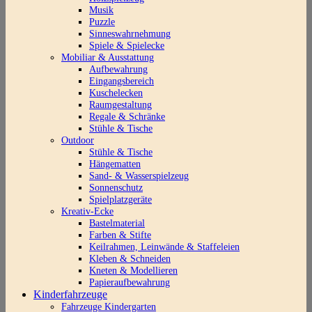
Musik
Puzzle
Sinneswahrnehmung
Spiele & Spielecke
Mobiliar & Ausstattung
Aufbewahrung
Eingangsbereich
Kuschelecken
Raumgestaltung
Regale & Schränke
Stühle & Tische
Outdoor
Stühle & Tische
Hängematten
Sand- & Wasserspielzeug
Sonnenschutz
Spielplatzgeräte
Kreativ-Ecke
Bastelmaterial
Farben & Stifte
Keilrahmen, Leinwände & Staffeleien
Kleben & Schneiden
Kneten & Modellieren
Papieraufbewahrung
Kinderfahrzeuge
Fahrzeuge Kindergarten