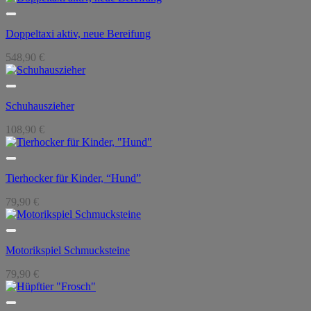
Doppeltaxi aktiv, neue Bereifung
548,90
€
Schuhauszieher
108,90
€
Tierhocker für Kinder, “Hund”
79,90
€
Motorikspiel Schmucksteine
79,90
€