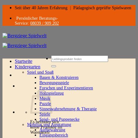
Zum
Seit über 40 Jahren Erfahrung
|
Pädagogisch geprüfte Spielwaren
Inhalt
springen
Persönlicher Beratungs-
Service:
08039 / 909 202
Suchen
Startseite
nach:
Kindergarten
Spiel und Spaß
Bauen & Konstruieren
Bewegungsspiele
Forschen und Experimentieren
Holzspielzeug
Musik
Puzzle
Sinneswahrnehmung & Therapie
Spiele
Spiel- und Puppenecke
Es befinden sich
Mobiliar und Ausstattung
keine Produkte im
Aufbewahrung
Warenkorb.
Eingangsbereich