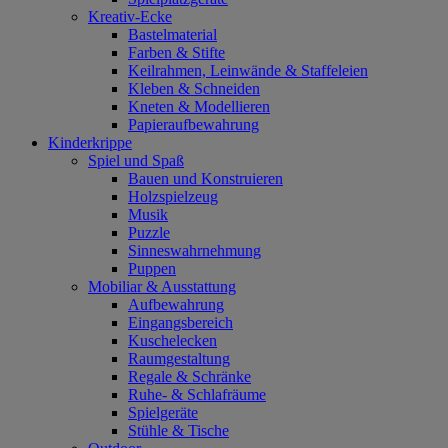
Kreativ-Ecke
Bastelmaterial
Farben & Stifte
Keilrahmen, Leinwände & Staffeleien
Kleben & Schneiden
Kneten & Modellieren
Papieraufbewahrung
Kinderkrippe
Spiel und Spaß
Bauen und Konstruieren
Holzspielzeug
Musik
Puzzle
Sinneswahrnehmung
Puppen
Mobiliar & Ausstattung
Aufbewahrung
Eingangsbereich
Kuschelecken
Raumgestaltung
Regale & Schränke
Ruhe- & Schlafräume
Spielgeräte
Stühle & Tische