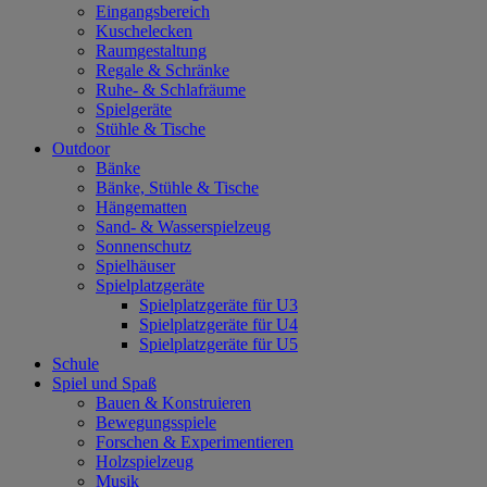
Eingangsbereich
Kuschelecken
Raumgestaltung
Regale & Schränke
Ruhe- & Schlafräume
Spielgeräte
Stühle & Tische
Outdoor
Bänke
Bänke, Stühle & Tische
Hängematten
Sand- & Wasserspielzeug
Sonnenschutz
Spielhäuser
Spielplatzgeräte
Spielplatzgeräte für U3
Spielplatzgeräte für U4
Spielplatzgeräte für U5
Schule
Spiel und Spaß
Bauen & Konstruieren
Bewegungsspiele
Forschen & Experimentieren
Holzspielzeug
Musik