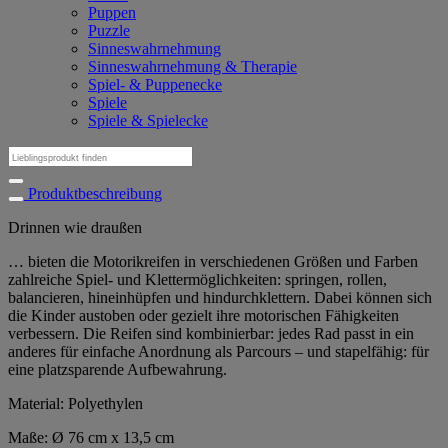
Puppen
Puzzle
Sinneswahrnehmung
Sinneswahrnehmung & Therapie
Spiel- & Puppenecke
Spiele
Spiele & Spielecke
Suchen
nach:
Produktbeschreibung
Drinnen wie draußen
… bieten die Motorikreifen in verschiedenen Größen und Farben
zahlreiche Spiel- und Klettermöglichkeiten: springen, rollen,
balancieren, hineinhüpfen und hindurchklettern. Dabei können sich
die Kinder austoben oder gezielt ihre motorischen Fähigkeiten
verbessern. Die Reifen sind kombinierbar: jedes Rad passt in ein
anderes für einfache Anordnung als Parcours – und stapelfähig: für
eine platzsparende Aufbewahrung.
Material: Polyethylen
Maße: Ø 76 cm x 13,5 cm