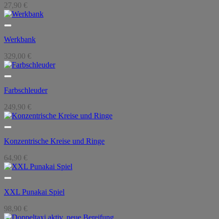
27,90
€
Werkbank
329,00
€
Farbschleuder
249,90
€
Konzentrische Kreise und Ringe
64,90
€
XXL Punakai Spiel
98,90
€