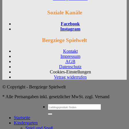
Soziale Kanäle
Facebook
Instagram
Bergziege Spielwelt
Kontakt
Impressum
AGB
Datenschutz
Cookies-Einstellungen
Vetrag widerrufen
© Copyright - Bergziege Spielwelt
* Alle Preisangaben inkl. gesetzlicher MwSt. zzgl. Versand
Suchen
nach:
Startseite
Kindergarten
Spiel und Spaß