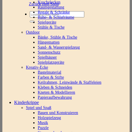
Kuschelecken
Zurück zum Shop
Raumgestaltung
Regale & Schränke
Suchen
Ruhe- & Schlafräume
nach:
Spielgeräte
Stühle & Tische
Outdoor
Bänke, Stühle & Tische
Hängematten
Sand- & Wasserspielzeug
Sonnenschutz
Spielhäuser
Spielplatzgeräte
Kreativ-Ecke
Bastelmaterial
Farben & Stifte
Keilrahmen, Leinwände & Staffeleien
Kleben & Schneiden
Kneten & Modellieren
Papieraufbewahrung
Kinderkrippe
Spiel und Spaß
Bauen und Konstruieren
Holzspielzeug
Musik
Puzzle