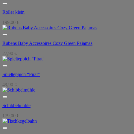
Roller klein
199,00
€
Rubens Baby Accessoires Cozy Green Pajamas
27,90
€
Spielteppich “Pirat”
49,90
€
Schibbelmühle
179,00
€