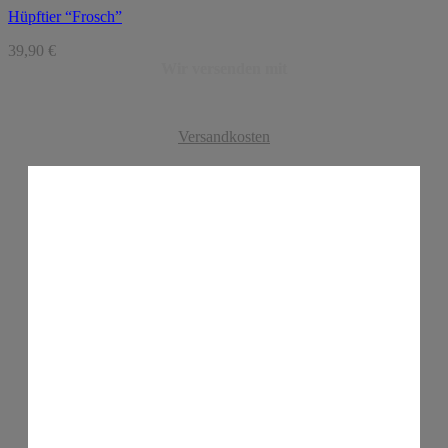
Hüpftier “Frosch”
39,90
€
Wir versenden mit
Versandkosten