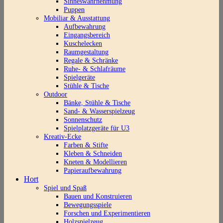
Sinneswahrnehmung
Puppen
Mobiliar & Ausstattung
Aufbewahrung
Eingangsbereich
Kuschelecken
Raumgestaltung
Regale & Schränke
Ruhe- & Schlafräume
Spielgeräte
Stühle & Tische
Outdoor
Bänke, Stühle & Tische
Sand- & Wasserspielzeug
Sonnenschutz
Spielplatzgeräte für U3
Kreativ-Ecke
Farben & Stifte
Kleben & Schneiden
Kneten & Modellieren
Papieraufbewahrung
Hort
Spiel und Spaß
Bauen und Konstruieren
Bewegungsspiele
Forschen und Experimentieren
Holzspielzeug