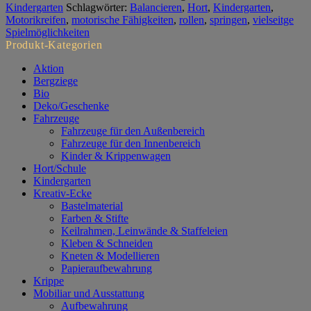
Menge
Kindergarten
Schlagwörter:
Balancieren
,
Hort
,
Kindergarten
,
Motorikreifen
,
motorische Fähigkeiten
,
rollen
,
springen
,
vielseitge
Spielmöglichkeiten
Produkt-Kategorien
Aktion
Bergziege
Bio
Deko/Geschenke
Fahrzeuge
Fahrzeuge für den Außenbereich
Fahrzeuge für den Innenbereich
Kinder & Krippenwagen
Hort/Schule
Kindergarten
Kreativ-Ecke
Bastelmaterial
Farben & Stifte
Keilrahmen, Leinwände & Staffeleien
Kleben & Schneiden
Kneten & Modellieren
Papieraufbewahrung
Krippe
Mobiliar und Ausstattung
Aufbewahrung