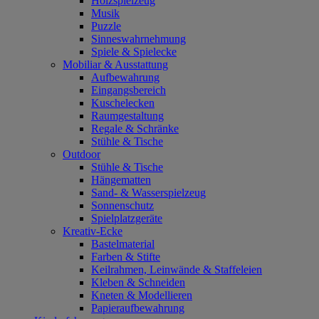
Holzspielzeug
Musik
Puzzle
Sinneswahrnehmung
Spiele & Spielecke
Mobiliar & Ausstattung
Aufbewahrung
Eingangsbereich
Kuschelecken
Raumgestaltung
Regale & Schränke
Stühle & Tische
Outdoor
Stühle & Tische
Hängematten
Sand- & Wasserspielzeug
Sonnenschutz
Spielplatzgeräte
Kreativ-Ecke
Bastelmaterial
Farben & Stifte
Keilrahmen, Leinwände & Staffeleien
Kleben & Schneiden
Kneten & Modellieren
Papieraufbewahrung