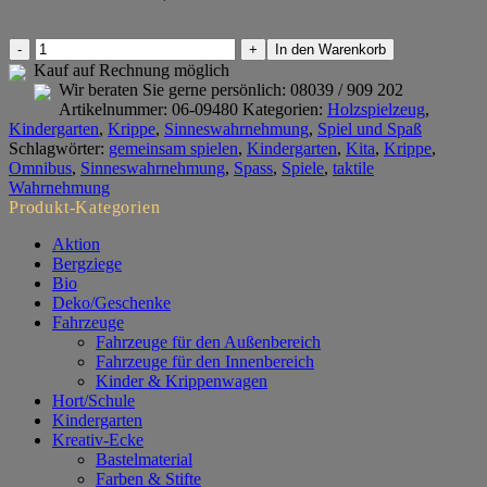
Omnibus
In den Warenkorb
Menge
Kauf auf Rechnung möglich
Wir beraten Sie gerne persönlich:
08039 / 909 202
Artikelnummer:
06-09480
Kategorien:
Holzspielzeug
,
Kindergarten
,
Krippe
,
Sinneswahrnehmung
,
Spiel und Spaß
Schlagwörter:
gemeinsam spielen
,
Kindergarten
,
Kita
,
Krippe
,
Omnibus
,
Sinneswahrnehmung
,
Spass
,
Spiele
,
taktile
Wahrnehmung
Produkt-Kategorien
Aktion
Bergziege
Bio
Deko/Geschenke
Fahrzeuge
Fahrzeuge für den Außenbereich
Fahrzeuge für den Innenbereich
Kinder & Krippenwagen
Hort/Schule
Kindergarten
Kreativ-Ecke
Bastelmaterial
Farben & Stifte