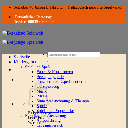
Zum
Seit über 40 Jahren Erfahrung
|
Pädagogisch geprüfte Spielwaren
Inhalt
springen
Persönlicher Beratungs-
Service:
08039 / 909 202
Suchen
Startseite
nach:
Kindergarten
Spiel und Spaß
Bauen & Konstruieren
Bewegungsspiele
Forschen und Experimentieren
Holzspielzeug
Musik
Puzzle
Sinneswahrnehmung & Therapie
Spiele
Spiel- und Puppenecke
Es befinden sich
Mobiliar und Ausstattung
keine Produkte im
Aufbewahrung
Warenkorb.
Eingangsbereich