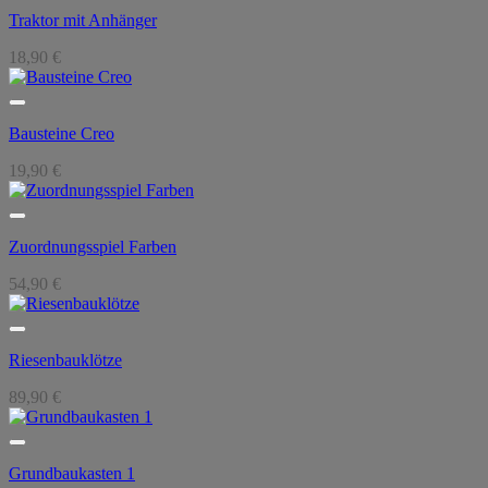
Traktor mit Anhänger
18,90
€
Bausteine Creo
19,90
€
Zuordnungsspiel Farben
54,90
€
Riesenbauklötze
89,90
€
Grundbaukasten 1