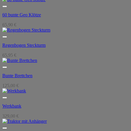
60 bunte Geo Klötze
65,90
€
Regenbogen Steckturm
65,95
€
Bunte Brettchen
125,00
€
Werkbank
329,00
€