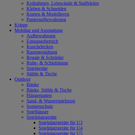
Keilrahmen, Leinwände & Staffeleien
Kleben & Schneiden
Kneten & Modellieren
Papieraufbewahrung
Krippe
Mobiliar und Ausstattung
Aufbewahrung
Eingangsbereich
Kuschelecken
Raumgestaltung
Regale & Schränke
Ruhe- & Schlafräume
Spielgeräte
Stühle & Tische
Outdoor
Bänke
Bänke, Stühle & Tische
Hängematten
Sand- & Wasserspielzeug
Sonnenschutz
Spielhäuser
Spielplatzgeräte
Spielplatzgeräte für U3
Spielplatzgeräte für U4
Spielplatzgeräte für U5