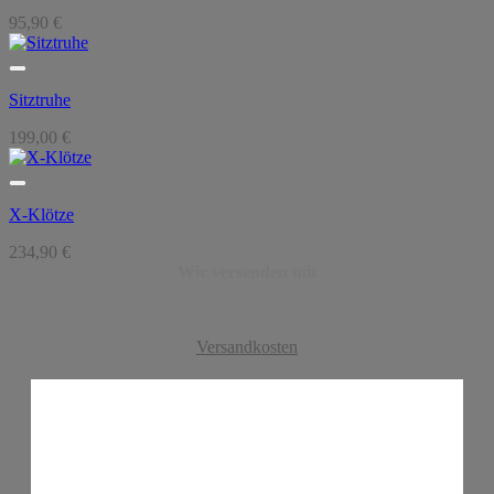
95,90
€
Sitztruhe
199,00
€
X-Klötze
234,90
€
Wir versenden mit
Versandkosten