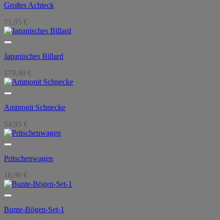
Großes Achteck
71,95
€
Japanisches Billard
179,90
€
Ammonit Schnecke
54,95
€
Pritschenwagen
16,90
€
Bunte-Bögen-Set-1