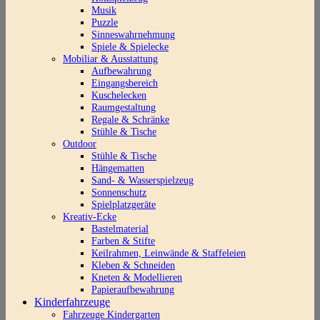
Musik
Puzzle
Sinneswahrnehmung
Spiele & Spielecke
Mobiliar & Ausstattung
Aufbewahrung
Eingangsbereich
Kuschelecken
Raumgestaltung
Regale & Schränke
Stühle & Tische
Outdoor
Stühle & Tische
Hängematten
Sand- & Wasserspielzeug
Sonnenschutz
Spielplatzgeräte
Kreativ-Ecke
Bastelmaterial
Farben & Stifte
Keilrahmen, Leinwände & Staffeleien
Kleben & Schneiden
Kneten & Modellieren
Papieraufbewahrung
Kinderfahrzeuge
Fahrzeuge Kindergarten