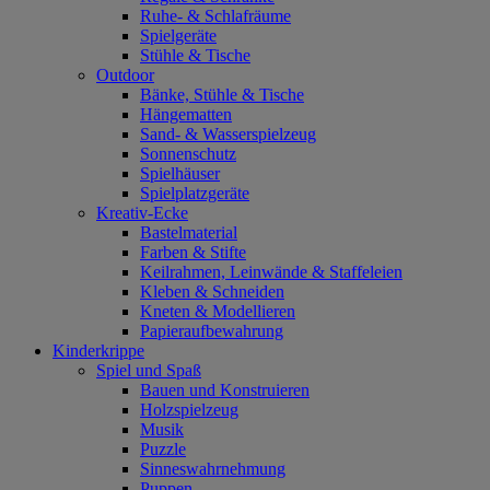
Ruhe- & Schlafräume
Spielgeräte
Stühle & Tische
Outdoor
Bänke, Stühle & Tische
Hängematten
Sand- & Wasserspielzeug
Sonnenschutz
Spielhäuser
Spielplatzgeräte
Kreativ-Ecke
Bastelmaterial
Farben & Stifte
Keilrahmen, Leinwände & Staffeleien
Kleben & Schneiden
Kneten & Modellieren
Papieraufbewahrung
Kinderkrippe
Spiel und Spaß
Bauen und Konstruieren
Holzspielzeug
Musik
Puzzle
Sinneswahrnehmung
Puppen