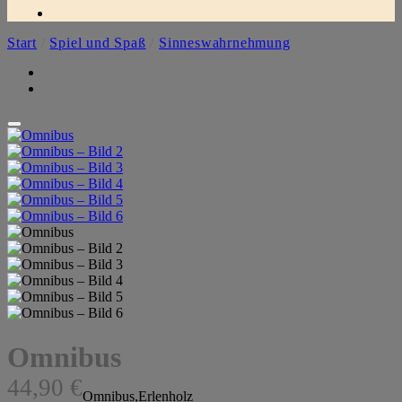
Start
/
Spiel und Spaß
/
Sinneswahrnehmung
Omnibus
44,90
€
Omnibus,Erlenholz