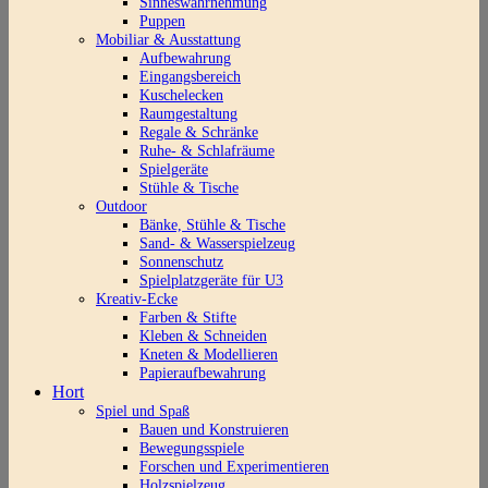
Sinneswahrnehmung
Puppen
Mobiliar & Ausstattung
Aufbewahrung
Eingangsbereich
Kuschelecken
Raumgestaltung
Regale & Schränke
Ruhe- & Schlafräume
Spielgeräte
Stühle & Tische
Outdoor
Bänke, Stühle & Tische
Sand- & Wasserspielzeug
Sonnenschutz
Spielplatzgeräte für U3
Kreativ-Ecke
Farben & Stifte
Kleben & Schneiden
Kneten & Modellieren
Papieraufbewahrung
Hort
Spiel und Spaß
Bauen und Konstruieren
Bewegungsspiele
Forschen und Experimentieren
Holzspielzeug