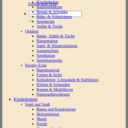
Kuschelecken
Zurück zum Shop
Raumgestaltung
Regale & Schränke
Suchen
Ruhe- & Schlafräume
nach:
Spielgeräte
Stühle & Tische
Outdoor
Bänke, Stühle & Tische
Hängematten
Sand- & Wasserspielzeug
Sonnenschutz
Spielhäuser
Spielplatzgeräte
Kreativ-Ecke
Bastelmaterial
Farben & Stifte
Keilrahmen, Leinwände & Staffeleien
Kleben & Schneiden
Kneten & Modellieren
Papieraufbewahrung
Kinderkrippe
Spiel und Spaß
Bauen und Konstruieren
Holzspielzeug
Musik
Puzzle