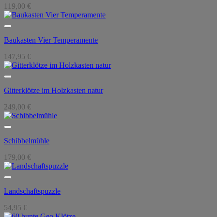
119,00
€
Baukasten Vier Temperamente
147,95
€
Gitterklötze im Holzkasten natur
249,00
€
Schibbelmühle
179,00
€
Landschaftspuzzle
54,95
€