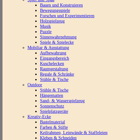
Bauen und Konstruieren
Bewegungsspiele
Forschen und Experimentieren
Holzspielzeug
Musik
Puzzle
Sinneswahrnehmung
Spiele & Spielecke
Mobiliar & Ausstattung
Aufbewahrung
Eingangsbereich
Kuschelecken
Raumgestaltung
Regale & Schränke
Stühle & Tische
Outdoor
Stühle & Tische
Hängematten
Sand- & Wasserspielzeug
Sonnenschutz
Spielplatzgeräte
Kreativ-Ecke
Bastelmaterial
Farben & Stifte
Keilrahmen, Leinwände & Staffeleien
Kleben & Schneiden