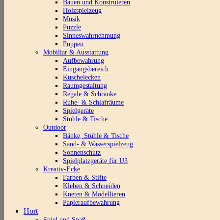
Bauen und Konstruieren
Holzspielzeug
Musik
Puzzle
Sinneswahrnehmung
Puppen
Mobiliar & Ausstattung
Aufbewahrung
Eingangsbereich
Kuschelecken
Raumgestaltung
Regale & Schränke
Ruhe- & Schlafräume
Spielgeräte
Stühle & Tische
Outdoor
Bänke, Stühle & Tische
Sand- & Wasserspielzeug
Sonnenschutz
Spielplatzgeräte für U3
Kreativ-Ecke
Farben & Stifte
Kleben & Schneiden
Kneten & Modellieren
Papieraufbewahrung
Hort
Spiel und Spaß