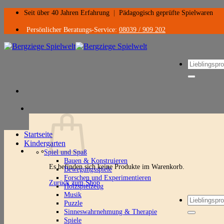
Zum
Seit über 40 Jahren Erfahrung
|
Pädagogisch geprüfte Spielwaren
Inhalt
springen
Persönlicher Beratungs-Service:
08039 / 909 202
Suchen
nach:
Startseite
Kindergarten
Spiel und Spaß
Bauen & Konstruieren
Es befinden sich keine Produkte im Warenkorb.
Bewegungsspiele
Forschen und Experimentieren
Zurück zum Shop
Holzspielzeug
Musik
Suchen
Puzzle
nach:
Sinneswahrnehmung & Therapie
Spiele