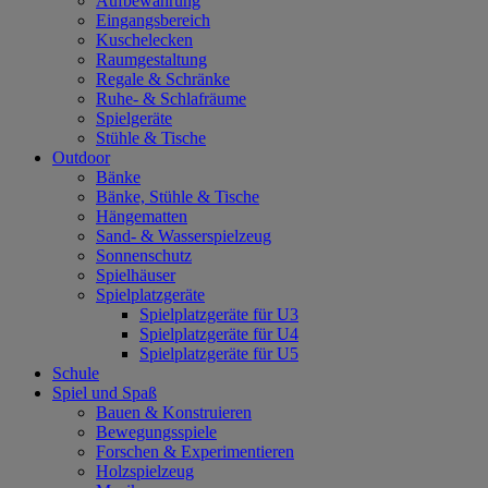
Aufbewahrung
Eingangsbereich
Kuschelecken
Raumgestaltung
Regale & Schränke
Ruhe- & Schlafräume
Spielgeräte
Stühle & Tische
Outdoor
Bänke
Bänke, Stühle & Tische
Hängematten
Sand- & Wasserspielzeug
Sonnenschutz
Spielhäuser
Spielplatzgeräte
Spielplatzgeräte für U3
Spielplatzgeräte für U4
Spielplatzgeräte für U5
Schule
Spiel und Spaß
Bauen & Konstruieren
Bewegungsspiele
Forschen & Experimentieren
Holzspielzeug