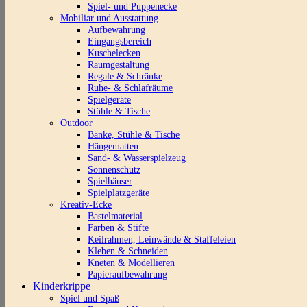
Spiel- und Puppenecke
Mobiliar und Ausstattung
Aufbewahrung
Eingangsbereich
Kuschelecken
Raumgestaltung
Regale & Schränke
Ruhe- & Schlafräume
Spielgeräte
Stühle & Tische
Outdoor
Bänke, Stühle & Tische
Hängematten
Sand- & Wasserspielzeug
Sonnenschutz
Spielhäuser
Spielplatzgeräte
Kreativ-Ecke
Bastelmaterial
Farben & Stifte
Keilrahmen, Leinwände & Staffeleien
Kleben & Schneiden
Kneten & Modellieren
Papieraufbewahrung
Kinderkrippe
Spiel und Spaß