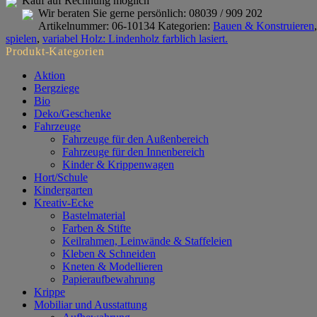
Kauf auf Rechnung möglich
Menge
Wir beraten Sie gerne persönlich:
08039 / 909 202
Artikelnummer:
06-10134
Kategorien:
Bauen & Konstruieren
spielen
,
variabel Holz: Lindenholz farblich lasiert.
Produkt-Kategorien
Aktion
Bergziege
Bio
Deko/Geschenke
Fahrzeuge
Fahrzeuge für den Außenbereich
Fahrzeuge für den Innenbereich
Kinder & Krippenwagen
Hort/Schule
Kindergarten
Kreativ-Ecke
Bastelmaterial
Farben & Stifte
Keilrahmen, Leinwände & Staffeleien
Kleben & Schneiden
Kneten & Modellieren
Papieraufbewahrung
Krippe
Mobiliar und Ausstattung