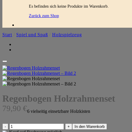
Es befinden sich keine Produkte im Warenkorb.
Zurück zum Shop
Start
/
Spiel und Spaß
/
Holzspielzeug
Regenbogen Holzrahmenset
79,90
€
6 vielseitig einsetzbare Holzkisten
Regenbogen
In den Warenkorb
Holzrahmenset