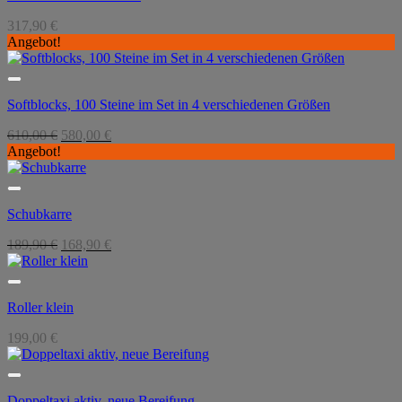
317,90
€
Angebot!
Softblocks, 100 Steine im Set in 4 verschiedenen Größen
Ursprünglicher
Aktueller
610,00
€
580,00
€
Preis
Preis
Angebot!
war:
ist:
610,00 €
580,00 €.
Schubkarre
Ursprünglicher
Aktueller
189,90
€
168,90
€
Preis
Preis
war:
ist:
189,90 €
168,90 €.
Roller klein
199,00
€
Doppeltaxi aktiv, neue Bereifung