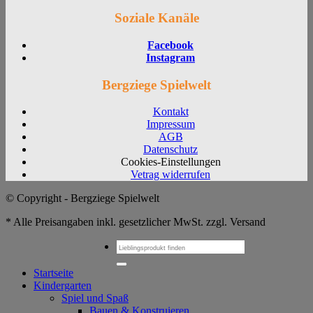
Soziale Kanäle
Facebook
Instagram
Bergziege Spielwelt
Kontakt
Impressum
AGB
Datenschutz
Cookies-Einstellungen
Vetrag widerrufen
© Copyright - Bergziege Spielwelt
* Alle Preisangaben inkl. gesetzlicher MwSt. zzgl. Versand
Suchen
nach:
Startseite
Kindergarten
Spiel und Spaß
Bauen & Konstruieren