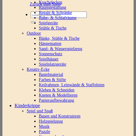
Kuschelecken
Zurück zum Shop
Raumgestaltung
Regale & Schränke
Suchen
Ruhe- & Schlafräume
nach:
Spielgeräte
Stühle & Tische
Outdoor
Bänke, Stühle & Tische
Hängematten
Sand- & Wasserspielzeug
Sonnenschutz
Spielhäuser
Spielplatzgeräte
Kreativ-Ecke
Bastelmaterial
Farben & Stifte
Keilrahmen, Leinwände & Staffeleien
Kleben & Schneiden
Kneten & Modellieren
Papieraufbewahrung
Kinderkrippe
Spiel und Spaß
Bauen und Konstruieren
Holzspielzeug
Musik
Puzzle