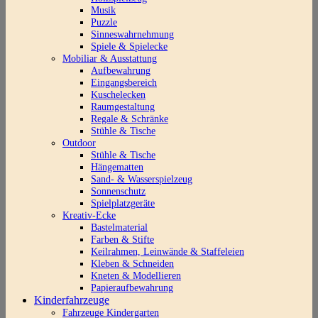
Musik
Puzzle
Sinneswahrnehmung
Spiele & Spielecke
Mobiliar & Ausstattung
Aufbewahrung
Eingangsbereich
Kuschelecken
Raumgestaltung
Regale & Schränke
Stühle & Tische
Outdoor
Stühle & Tische
Hängematten
Sand- & Wasserspielzeug
Sonnenschutz
Spielplatzgeräte
Kreativ-Ecke
Bastelmaterial
Farben & Stifte
Keilrahmen, Leinwände & Staffeleien
Kleben & Schneiden
Kneten & Modellieren
Papieraufbewahrung
Kinderfahrzeuge
Fahrzeuge Kindergarten