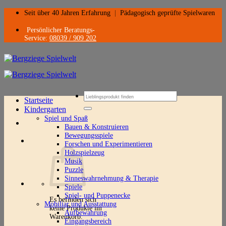
Zum
Seit über 40 Jahren Erfahrung
|
Pädagogisch geprüfte Spielwaren
Inhalt
springen
Persönlicher Beratungs-
Service:
08039 / 909 202
Suchen
Startseite
nach:
Kindergarten
Spiel und Spaß
Bauen & Konstruieren
Bewegungsspiele
Forschen und Experimentieren
Holzspielzeug
Musik
Puzzle
Sinneswahrnehmung & Therapie
Spiele
Spiel- und Puppenecke
Es befinden sich
Mobiliar und Ausstattung
keine Produkte im
Aufbewahrung
Warenkorb.
Eingangsbereich