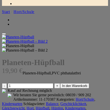
Start
/
Hort/Schule
Planeten-Hüpfball
19,90
€
Planeten-Hüpfball,PVC phthatalatfrei
Planeten-
In den Warenkorb
Hüpfball
Kauf auf Rechnung möglich
Menge
Wir beraten Sie gerne persönlich:
08039 / 909 202
Artikelnummer:
11-170387
Kategorien:
Hort/Schule
,
Kindergarten
Schlagwörter:
Balance
,
Geschicklichkeit
,
Gleichgewicht
,
Hort
,
Hüpfball
,
Hüpfen
,
Kindergarten
,