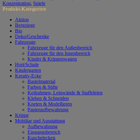
Konzentration
,
Spiele
Produkt-Kategorien
Aktion
Bergziege
Bio
Deko/Geschenke
Fahrzeuge
Fahrzeuge für den Außenbereich
Fahrzeuge für den Innenbereich
Kinder & Krippenwagen
Hort/Schule
Kindergarten
Kreativ-Ecke
Bastelmaterial
Farben & Stifte
Keilrahmen, Leinwände & Staffeleien
Kleben & Schneiden
Kneten & Modellieren
Papieraufbewahrung
Krippe
Mobiliar und Ausstattung
Aufbewahrung
Eingangsbereich
Kuschelecken