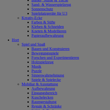
Bänke, Stühle & Tische
Sand- & Wasserspielzeug
Sonnenschutz
Spielplatzgeräte für U3
Kreativ-Ecke
Farben & Stifte
Kleben & Schneiden
Kneten & Modellieren
Papieraufbewahrung
Hort
Spiel und Spaß
Bauen und Konstruieren
Bewegungsspiele
Forschen und Experimentieren
Holzspielzeug
Musik
Puzzle
Sinneswahrnehmung
Spiele & Spielecke
Mobiliar & Ausstattung
Aufbewahrung
Eingangsbereich
Kuschelecken
Raumgestaltung
Regale & Schränke