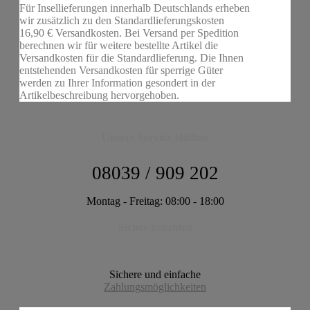
Für Insellieferungen innerhalb Deutschlands erheben
wir zusätzlich zu den Standardlieferungskosten
16,90 € Versandkosten. Bei Versand per Spedition
berechnen wir für weitere bestellte Artikel die
Versandkosten für die Standardlieferung. Die Ihnen
entstehenden Versandkosten für sperrige Güter
werden zu Ihrer Information gesondert in der
Artikelbeschreibung hervorgehoben.
Unsere Service Hotline
08039 / 909 202
Montag - Freitag: 08:00 - 18:00
Sicher bezahlen
Sichere und einfache
Zahlungsmöglichkeiten