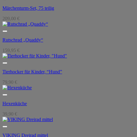
Märchenturm-Set, 75 teilig
209,00
€
Rutschrad „Quaddy“
159,95
€
Tierhocker für Kinder, “Hund”
79,90
€
Hexenküche
39,90
€
VIKING Dreirad mittel