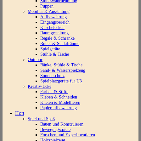
Sinneswahrnehmung
Puppen
Mobiliar & Ausstattung
Aufbewahrung
Eingangsbereich
Kuschelecken
Raumgestaltung
Regale & Schränke
Ruhe- & Schlafräume
Spielgeräte
Stühle & Tische
Outdoor
Bänke, Stühle & Tische
Sand- & Wasserspielzeug
Sonnenschutz
Spielplatzgeräte für U3
Kreativ-Ecke
Farben & Stifte
Kleben & Schneiden
Kneten & Modellieren
Papieraufbewahrung
Hort
Spiel und Spaß
Bauen und Konstruieren
Bewegungsspiele
Forschen und Experimentieren
Holzspielzeug