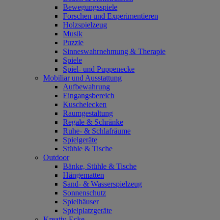
Bewegungsspiele
Forschen und Experimentieren
Holzspielzeug
Musik
Puzzle
Sinneswahrnehmung & Therapie
Spiele
Spiel- und Puppenecke
Mobiliar und Ausstattung
Aufbewahrung
Eingangsbereich
Kuschelecken
Raumgestaltung
Regale & Schränke
Ruhe- & Schlafräume
Spielgeräte
Stühle & Tische
Outdoor
Bänke, Stühle & Tische
Hängematten
Sand- & Wasserspielzeug
Sonnenschutz
Spielhäuser
Spielplatzgeräte
Kreativ-Ecke