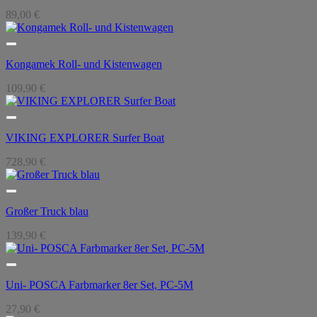
89,00
€
Kongamek Roll- und Kistenwagen
109,90
€
VIKING EXPLORER Surfer Boat
728,90
€
Großer Truck blau
139,90
€
Uni- POSCA Farbmarker 8er Set, PC-5M
27,90
€