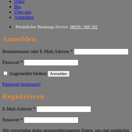
Deko
Bio
Über uns
Anmelden
Persönlicher Beratungs-Service:
08039 / 909 202
Anmelden
Erforderlich
Benutzername oder E-Mail-Adresse
*
Erforderlich
Passwort
*
Angemeldet bleiben
Anmelden
Passwort vergessen?
Registrieren
Erforderlich
E-Mail-Adresse
*
Erforderlich
Passwort
*
Wir verwenden deine personenbezogenen Daten, um eine möglichst