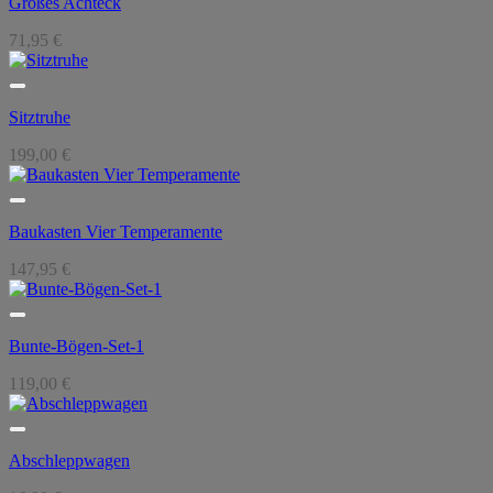
Großes Achteck
71,95
€
Sitztruhe
199,00
€
Baukasten Vier Temperamente
147,95
€
Bunte-Bögen-Set-1
119,00
€
Abschleppwagen