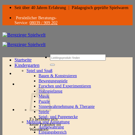
Zum
Seit über 40 Jahren Erfahrung
|
Pädagogisch geprüfte Spielwaren
Inhalt
springen
Persönlicher Beratungs-
Service:
08039 / 909 202
Suchen
Startseite
nach:
Kindergarten
Spiel und Spaß
Bauen & Konstruieren
Bewegungsspiele
Forschen und Experimentieren
Holzspielzeug
Musik
Puzzle
Sinneswahrnehmung & Therapie
Spiele
Spiel- und Puppenecke
Es befinden sich
Mobiliar und Ausstattung
keine Produkte im
Aufbewahrung
Warenkorb.
Eingangsbereich