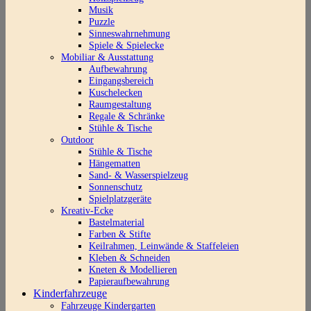
Musik
Puzzle
Sinneswahrnehmung
Spiele & Spielecke
Mobiliar & Ausstattung
Aufbewahrung
Eingangsbereich
Kuschelecken
Raumgestaltung
Regale & Schränke
Stühle & Tische
Outdoor
Stühle & Tische
Hängematten
Sand- & Wasserspielzeug
Sonnenschutz
Spielplatzgeräte
Kreativ-Ecke
Bastelmaterial
Farben & Stifte
Keilrahmen, Leinwände & Staffeleien
Kleben & Schneiden
Kneten & Modellieren
Papieraufbewahrung
Kinderfahrzeuge
Fahrzeuge Kindergarten