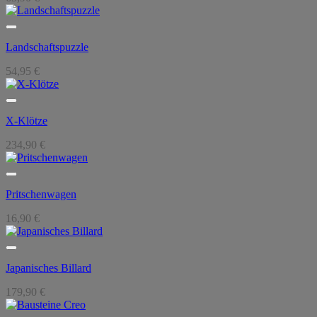
Landschaftspuzzle
54,95
€
X-Klötze
234,90
€
Pritschenwagen
16,90
€
Japanisches Billard
179,90
€