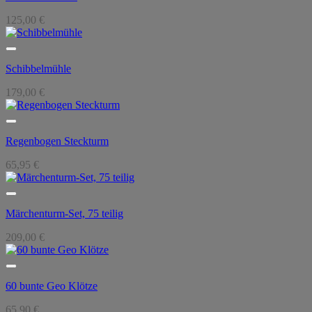
125,00
€
Schibbelmühle
179,00
€
Regenbogen Steckturm
65,95
€
Märchenturm-Set, 75 teilig
209,00
€
60 bunte Geo Klötze
65,90
€