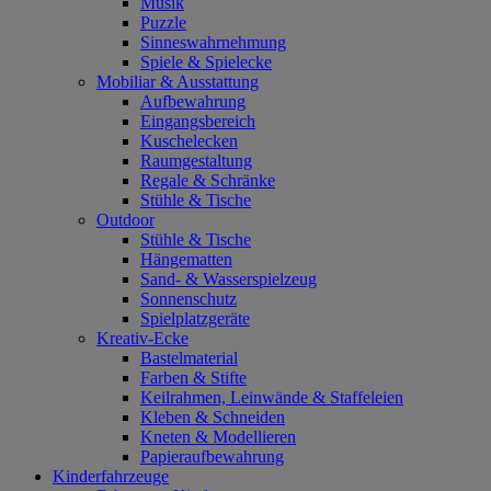
Musik
Puzzle
Sinneswahrnehmung
Spiele & Spielecke
Mobiliar & Ausstattung
Aufbewahrung
Eingangsbereich
Kuschelecken
Raumgestaltung
Regale & Schränke
Stühle & Tische
Outdoor
Stühle & Tische
Hängematten
Sand- & Wasserspielzeug
Sonnenschutz
Spielplatzgeräte
Kreativ-Ecke
Bastelmaterial
Farben & Stifte
Keilrahmen, Leinwände & Staffeleien
Kleben & Schneiden
Kneten & Modellieren
Papieraufbewahrung
Kinderfahrzeuge