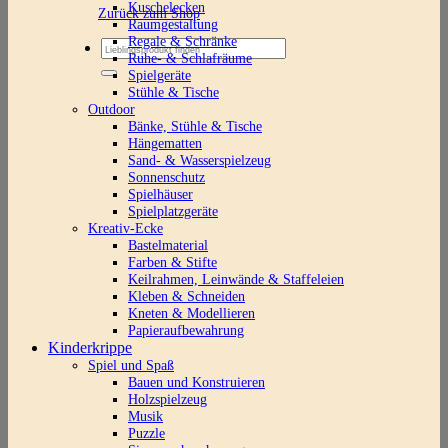
Kuschelecken
Zurück zum Shop
Raumgestaltung
Regale & Schränke
Suchen
Ruhe- & Schlafräume
nach:
Spielgeräte
Stühle & Tische
Outdoor
Bänke, Stühle & Tische
Hängematten
Sand- & Wasserspielzeug
Sonnenschutz
Spielhäuser
Spielplatzgeräte
Kreativ-Ecke
Bastelmaterial
Farben & Stifte
Keilrahmen, Leinwände & Staffeleien
Kleben & Schneiden
Kneten & Modellieren
Papieraufbewahrung
Kinderkrippe
Spiel und Spaß
Bauen und Konstruieren
Holzspielzeug
Musik
Puzzle