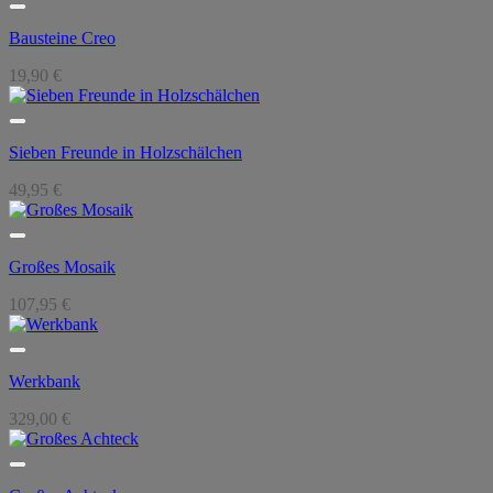
Bausteine Creo
19,90
€
Sieben Freunde in Holzschälchen
49,95
€
Großes Mosaik
107,95
€
Werkbank
329,00
€