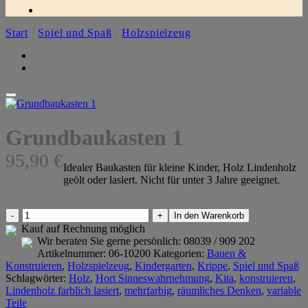
Start
/
Spiel und Spaß
/
Holzspielzeug
Grundbaukasten 1
95,90
€
Idealer Baukasten für kleine Kinder, Holz Lindenholz
geölt oder lasiert. Nicht für unter 3 Jahre geeignet.
Grundbaukasten
In den Warenkorb
1
Kauf auf Rechnung möglich
Menge
Wir beraten Sie gerne persönlich:
08039 / 909 202
Artikelnummer:
06-10200
Kategorien:
Bauen &
Konstruieren
,
Holzspielzeug
,
Kindergarten
,
Krippe
,
Spiel und Spaß
Schlagwörter:
Holz
,
Hort Sinneswahrnehmung
,
Kita
,
konstruieren
,
Lindenholz farblich lasiert
,
mehrfarbig
,
räumliches Denken
,
variable
Teile