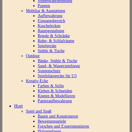
Sinneswahrnehmung
Puppen
Mobiliar & Ausstattung
Aufbewahrung
Eingangsbereich
Kuschelecken
Raumgestaltung
Regale & Schränke
Ruhe- & Schlafräume
Spielgeräte
Stühle & Tische
Outdoor
Bänke, Stühle & Tische
Sand- & Wasserspielzeug
Sonnenschutz
Spielplatzgeräte für U3
Kreativ-Ecke
Farben & Stifte
Kleben & Schneiden
Kneten & Modellieren
Papieraufbewahrung
Hort
Spiel und Spaß
Bauen und Konstruieren
Bewegungsspiele
Forschen und Experimentieren
Holzspielzeug