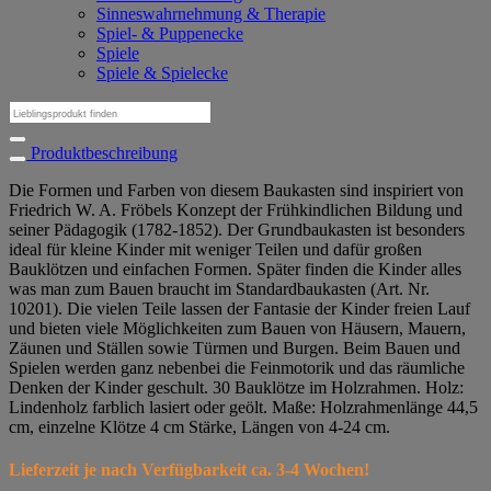
Sinneswahrnehmung & Therapie
Spiel- & Puppenecke
Spiele
Spiele & Spielecke
Suchen
nach:
Produktbeschreibung
Die Formen und Farben von diesem Baukasten sind inspiriert von
Friedrich W. A. Fröbels Konzept der Frühkindlichen Bildung und
seiner Pädagogik (1782-1852). Der Grundbaukasten ist besonders
ideal für kleine Kinder mit weniger Teilen und dafür großen
Bauklötzen und einfachen Formen. Später finden die Kinder alles
was man zum Bauen braucht im Standardbaukasten (Art. Nr.
10201). Die vielen Teile lassen der Fantasie der Kinder freien Lauf
und bieten viele Möglichkeiten zum Bauen von Häusern, Mauern,
Zäunen und Ställen sowie Türmen und Burgen. Beim Bauen und
Spielen werden ganz nebenbei die Feinmotorik und das räumliche
Denken der Kinder geschult. 30 Bauklötze im Holzrahmen. Holz:
Lindenholz farblich lasiert oder geölt. Maße: Holzrahmenlänge 44,5
cm, einzelne Klötze 4 cm Stärke, Längen von 4-24 cm.
Lieferzeit je nach Verfügbarkeit ca. 3-4 Wochen!