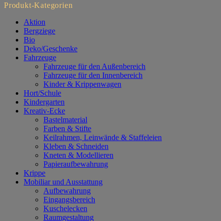
Produkt-Kategorien
Aktion
Bergziege
Bio
Deko/Geschenke
Fahrzeuge
Fahrzeuge für den Außenbereich
Fahrzeuge für den Innenbereich
Kinder & Krippenwagen
Hort/Schule
Kindergarten
Kreativ-Ecke
Bastelmaterial
Farben & Stifte
Keilrahmen, Leinwände & Staffeleien
Kleben & Schneiden
Kneten & Modellieren
Papieraufbewahrung
Krippe
Mobiliar und Ausstattung
Aufbewahrung
Eingangsbereich
Kuschelecken
Raumgestaltung