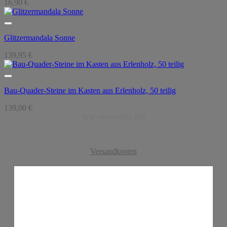
16,90
€
Glitzermandala Sonne
139,95
€
Bau-Quader-Steine im Kasten aus Erlenholz, 50 teilig
139,00
€
Wir versenden mit
Versandkosten