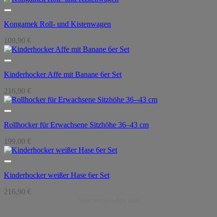
Kongamek Roll- und Kistenwagen
109,90
€
Kinderhocker Affe mit Banane 6er Set
216,90
€
Rollhocker für Erwachsene Sitzhöhe 36–43 cm
199,00
€
Kinderhocker weißer Hase 6er Set
216,90
€
Wir versenden mit