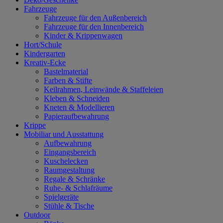
Fahrzeuge
Fahrzeuge für den Außenbereich
Fahrzeuge für den Innenbereich
Kinder & Krippenwagen
Hort/Schule
Kindergarten
Kreativ-Ecke
Bastelmaterial
Farben & Stifte
Keilrahmen, Leinwände & Staffeleien
Kleben & Schneiden
Kneten & Modellieren
Papieraufbewahrung
Krippe
Mobiliar und Ausstattung
Aufbewahrung
Eingangsbereich
Kuschelecken
Raumgestaltung
Regale & Schränke
Ruhe- & Schlafräume
Spielgeräte
Stühle & Tische
Outdoor