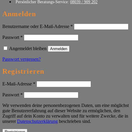
Persönlicher Beratungs-Service:
08039 / 909 202
Anmelden
Erforderlich
Benutzername oder E-Mail-Adresse
*
Erforderlich
Passwort
*
Angemeldet bleiben
Anmelden
Passwort vergessen?
Registrieren
Erforderlich
E-Mail-Adresse
*
Erforderlich
Passwort
*
Wir verwenden deine personenbezogenen Daten, um eine möglichst
gute Benutzererfahrung auf dieser Website zu ermöglichen, den
Zugriff auf dein Konto zu verwalten und für weitere Zwecke, die in
unserer
Datenschutzerklärung
beschrieben sind.
Registrieren