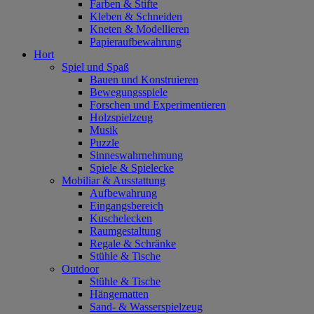
Farben & Stifte
Kleben & Schneiden
Kneten & Modellieren
Papieraufbewahrung
Hort
Spiel und Spaß
Bauen und Konstruieren
Bewegungsspiele
Forschen und Experimentieren
Holzspielzeug
Musik
Puzzle
Sinneswahrnehmung
Spiele & Spielecke
Mobiliar & Ausstattung
Aufbewahrung
Eingangsbereich
Kuschelecken
Raumgestaltung
Regale & Schränke
Stühle & Tische
Outdoor
Stühle & Tische
Hängematten
Sand- & Wasserspielzeug