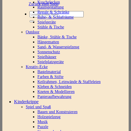
Kuschelecken
Zurück zum Shop
Raumgestaltung
Regale & Schränke
Suchen
Ruhe- & Schlafräume
nach:
Spielgeräte
Stühle & Tische
Outdoor
Bänke, Stühle & Tische
Hängematten
Sand- & Wasserspielzeug
Sonnenschutz
Spielhäuser
Spielplatzgeräte
Kreativ-Ecke
Bastelmaterial
Farben & Stifte
Keilrahmen, Leinwände & Staffeleien
Kleben & Schneiden
Kneten & Modellieren
Papieraufbewahrung
Kinderkrippe
Spiel und Spaß
Bauen und Konstruieren
Holzspielzeug
Musik
Puzzle