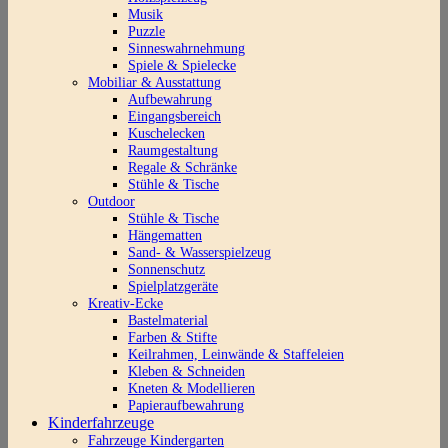
Musik
Puzzle
Sinneswahrnehmung
Spiele & Spielecke
Mobiliar & Ausstattung
Aufbewahrung
Eingangsbereich
Kuschelecken
Raumgestaltung
Regale & Schränke
Stühle & Tische
Outdoor
Stühle & Tische
Hängematten
Sand- & Wasserspielzeug
Sonnenschutz
Spielplatzgeräte
Kreativ-Ecke
Bastelmaterial
Farben & Stifte
Keilrahmen, Leinwände & Staffeleien
Kleben & Schneiden
Kneten & Modellieren
Papieraufbewahrung
Kinderfahrzeuge
Fahrzeuge Kindergarten