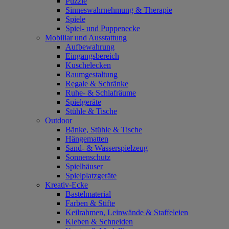
Puzzle
Sinneswahrnehmung & Therapie
Spiele
Spiel- und Puppenecke
Mobiliar und Ausstattung
Aufbewahrung
Eingangsbereich
Kuschelecken
Raumgestaltung
Regale & Schränke
Ruhe- & Schlafräume
Spielgeräte
Stühle & Tische
Outdoor
Bänke, Stühle & Tische
Hängematten
Sand- & Wasserspielzeug
Sonnenschutz
Spielhäuser
Spielplatzgeräte
Kreativ-Ecke
Bastelmaterial
Farben & Stifte
Keilrahmen, Leinwände & Staffeleien
Kleben & Schneiden