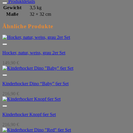
Produktdetails
Gewicht
3,5 kg
Maße
32 × 32 cm
Ähnliche Produkte
Hocker, natur, weiss, grau 2er Set
149,90
€
Kinderhocker Dino “Baby” 6er Set
216,90
€
Kinderhocker Knopf 6er Set
216,90
€