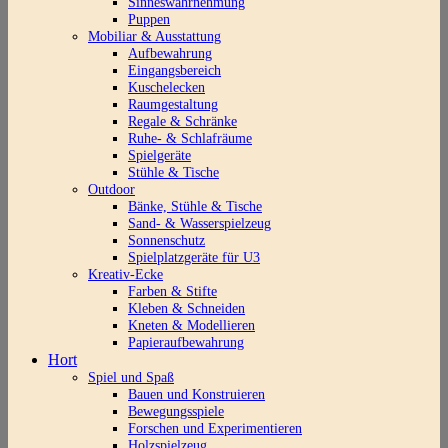
Sinneswahrnehmung
Puppen
Mobiliar & Ausstattung
Aufbewahrung
Eingangsbereich
Kuschelecken
Raumgestaltung
Regale & Schränke
Ruhe- & Schlafräume
Spielgeräte
Stühle & Tische
Outdoor
Bänke, Stühle & Tische
Sand- & Wasserspielzeug
Sonnenschutz
Spielplatzgeräte für U3
Kreativ-Ecke
Farben & Stifte
Kleben & Schneiden
Kneten & Modellieren
Papieraufbewahrung
Hort
Spiel und Spaß
Bauen und Konstruieren
Bewegungsspiele
Forschen und Experimentieren
Holzspielzeug