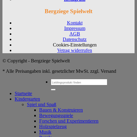
Bergziege Spielwelt
Kontakt
Impressum
AGB
Datenschutz
Cookies-Einstellungen
Vetrag widerrufen
© Copyright - Bergziege Spielwelt
* Alle Preisangaben inkl. gesetzlicher MwSt. zzgl. Versand
Suchen
nach:
Startseite
Kindergarten
Spiel und Spaß
Bauen & Konstruieren
Bewegungsspiele
Forschen und Experimentieren
Holzspielzeug
Musik