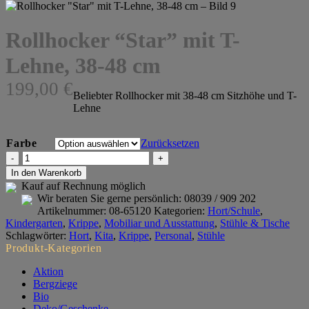
Rollhocker “Star” mit T-
Lehne, 38-48 cm
199,00
€
Beliebter Rollhocker mit 38-48 cm Sitzhöhe und T-
Lehne
Farbe
Zurücksetzen
Rollhocker
"Star"
In den Warenkorb
mit
Kauf auf Rechnung möglich
T-
Wir beraten Sie gerne persönlich:
08039 / 909 202
Lehne,
Artikelnummer:
08-65120
Kategorien:
Hort/Schule
,
38-
Kindergarten
,
Krippe
,
Mobiliar und Ausstattung
,
Stühle & Tische
48
Schlagwörter:
Hort
,
Kita
,
Krippe
,
Personal
,
Stühle
cm
Produkt-Kategorien
Menge
Aktion
Bergziege
Bio
Deko/Geschenke