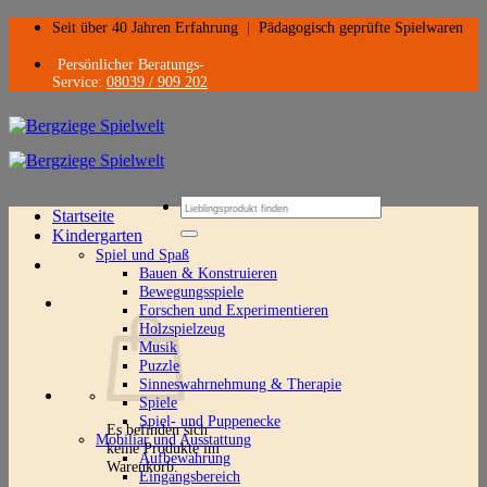
Zum
Seit über 40 Jahren Erfahrung
|
Pädagogisch geprüfte Spielwaren
Inhalt
springen
Persönlicher Beratungs-
Service:
08039 / 909 202
Suchen
Startseite
nach:
Kindergarten
Spiel und Spaß
Bauen & Konstruieren
Bewegungsspiele
Forschen und Experimentieren
Holzspielzeug
Musik
Puzzle
Sinneswahrnehmung & Therapie
Spiele
Spiel- und Puppenecke
Es befinden sich
Mobiliar und Ausstattung
keine Produkte im
Aufbewahrung
Warenkorb.
Eingangsbereich