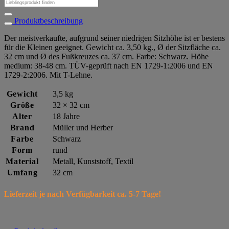
Suchen
nach:
Produktbeschreibung
Der meistverkaufte, aufgrund seiner niedrigen Sitzhöhe ist er bestens
für die Kleinen geeignet. Gewicht ca. 3,50 kg., Ø der Sitzfläche ca.
32 cm und Ø des Fußkreuzes ca. 37 cm. Farbe: Schwarz. Höhe
medium: 38-48 cm. TÜV-geprüft nach EN 1729-1:2006 und EN
1729-2:2006. Mit T-Lehne.
Gewicht
3,5 kg
Größe
32 × 32 cm
Alter
18 Jahre
Brand
Müller und Herber
Farbe
Schwarz
Form
rund
Material
Metall, Kunststoff, Textil
Umfang
32 cm
Lieferzeit je nach Verfügbarkeit ca. 5-7 Tage!