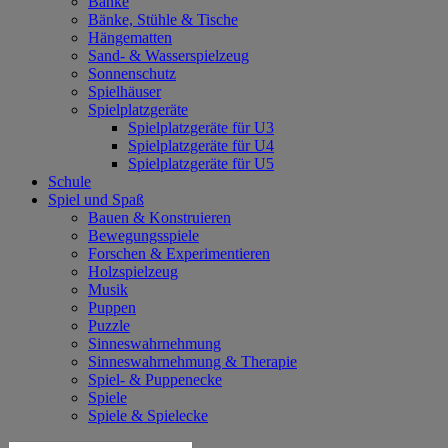
Bänke
Bänke, Stühle & Tische
Hängematten
Sand- & Wasserspielzeug
Sonnenschutz
Spielhäuser
Spielplatzgeräte
Spielplatzgeräte für U3
Spielplatzgeräte für U4
Spielplatzgeräte für U5
Schule
Spiel und Spaß
Bauen & Konstruieren
Bewegungsspiele
Forschen & Experimentieren
Holzspielzeug
Musik
Puppen
Puzzle
Sinneswahrnehmung
Sinneswahrnehmung & Therapie
Spiel- & Puppenecke
Spiele
Spiele & Spielecke