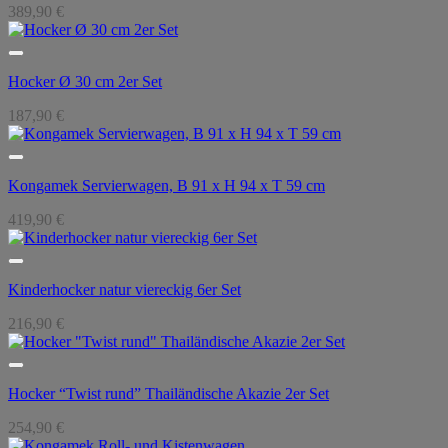
389,90
€
Hocker Ø 30 cm 2er Set
187,90
€
Kongamek Servierwagen, B 91 x H 94 x T 59 cm
419,90
€
Kinderhocker natur viereckig 6er Set
216,90
€
Hocker “Twist rund” Thailändische Akazie 2er Set
254,90
€