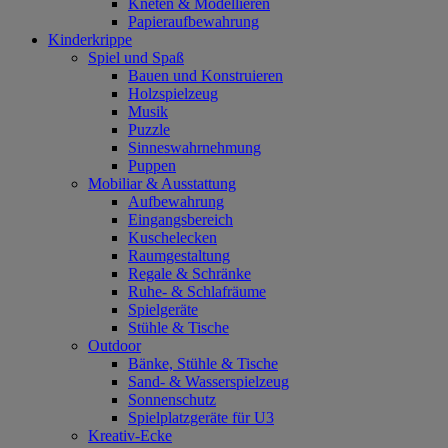
Kneten & Modellieren
Papieraufbewahrung
Kinderkrippe
Spiel und Spaß
Bauen und Konstruieren
Holzspielzeug
Musik
Puzzle
Sinneswahrnehmung
Puppen
Mobiliar & Ausstattung
Aufbewahrung
Eingangsbereich
Kuschelecken
Raumgestaltung
Regale & Schränke
Ruhe- & Schlafräume
Spielgeräte
Stühle & Tische
Outdoor
Bänke, Stühle & Tische
Sand- & Wasserspielzeug
Sonnenschutz
Spielplatzgeräte für U3
Kreativ-Ecke