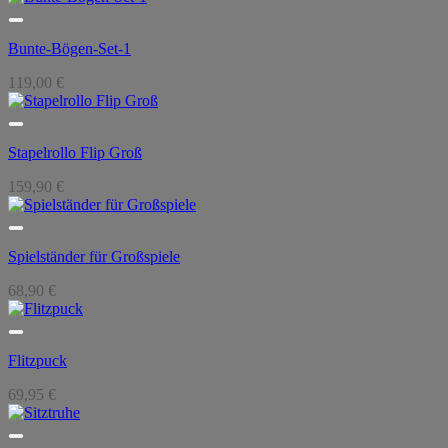
Bunte-Bögen-Set-1
119,00
€
Stapelrollo Flip Groß
159,90
€
Spielständer für Großspiele
68,90
€
Flitzpuck
69,95
€