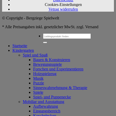
Cookies-Einstellungen
Vetrag widerrufen
© Copyright - Bergziege Spielwelt
* Alle Preisangaben inkl. gesetzlicher MwSt. zzgl. Versand
Suchen
nach:
Startseite
Kindergarten
Spiel und Spaß
Bauen & Konstruieren
Bewegungsspiele
Forschen und Experimentieren
Holzspielzeug
Musik
Puzzle
Sinneswahrnehmung & Therapie
Spiele
Spiel- und Puppenecke
Mobiliar und Ausstattung
Aufbewahrung
Eingangsbereich
Kuschelecken