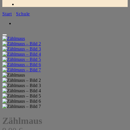
Start
/
Schule
Zählmaus