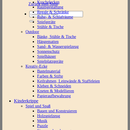
Kuschelecken
Zurück zum Shop
Raumgestaltung
Regale & Schränke
Suchen
Ruhe- & Schlafräume
nach:
Spielgeräte
Stühle & Tische
Outdoor
Bänke, Stühle & Tische
Hängematten
Sand- & Wasserspielzeug
Sonnenschutz
Spielhäuser
Spielplatzgeräte
Kreativ-Ecke
Bastelmaterial
Farben & Stifte
Keilrahmen, Leinwände & Staffeleien
Kleben & Schneiden
Kneten & Modellieren
Papieraufbewahrung
Kinderkrippe
Spiel und Spaß
Bauen und Konstruieren
Holzspielzeug
Musik
Puzzle