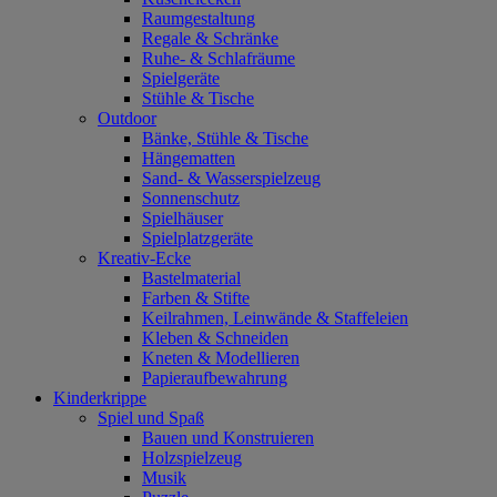
Raumgestaltung
Regale & Schränke
Ruhe- & Schlafräume
Spielgeräte
Stühle & Tische
Outdoor
Bänke, Stühle & Tische
Hängematten
Sand- & Wasserspielzeug
Sonnenschutz
Spielhäuser
Spielplatzgeräte
Kreativ-Ecke
Bastelmaterial
Farben & Stifte
Keilrahmen, Leinwände & Staffeleien
Kleben & Schneiden
Kneten & Modellieren
Papieraufbewahrung
Kinderkrippe
Spiel und Spaß
Bauen und Konstruieren
Holzspielzeug
Musik