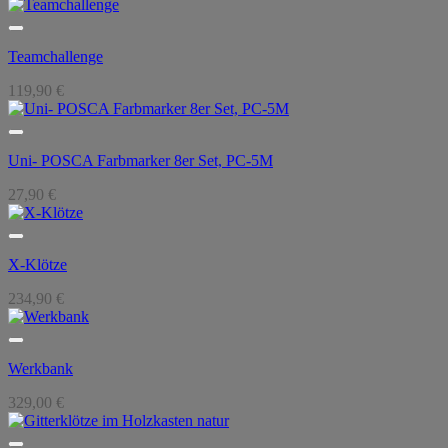
Teamchallenge
119,90
€
Uni- POSCA Farbmarker 8er Set, PC-5M
27,90
€
X-Klötze
234,90
€
Werkbank
329,00
€