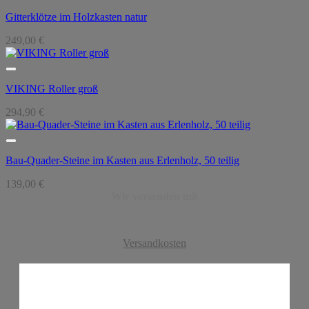
Gitterklötze im Holzkasten natur
249,00
€
VIKING Roller groß
294,90
€
Bau-Quader-Steine im Kasten aus Erlenholz, 50 teilig
139,00
€
Wir versenden mit
Versandkosten