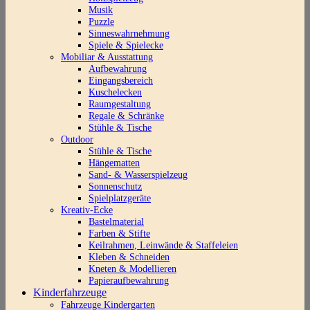
Musik
Puzzle
Sinneswahrnehmung
Spiele & Spielecke
Mobiliar & Ausstattung
Aufbewahrung
Eingangsbereich
Kuschelecken
Raumgestaltung
Regale & Schränke
Stühle & Tische
Outdoor
Stühle & Tische
Hängematten
Sand- & Wasserspielzeug
Sonnenschutz
Spielplatzgeräte
Kreativ-Ecke
Bastelmaterial
Farben & Stifte
Keilrahmen, Leinwände & Staffeleien
Kleben & Schneiden
Kneten & Modellieren
Papieraufbewahrung
Kinderfahrzeuge
Fahrzeuge Kindergarten