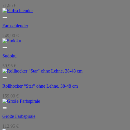
71,95
€
Farbschleuder
249,90
€
Sudoku
59,95
€
Rollhocker “Star” ohne Lehne, 38-48 cm
159,00
€
Große Farbspirale
112,95
€