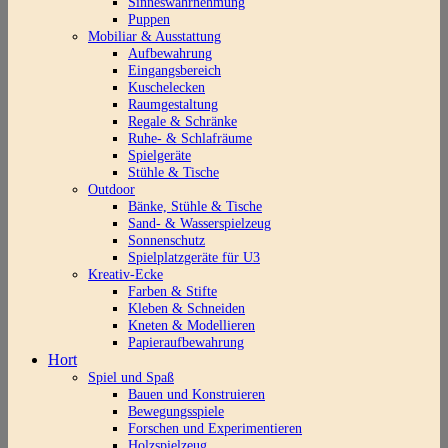
Sinneswahrnehmung
Puppen
Mobiliar & Ausstattung
Aufbewahrung
Eingangsbereich
Kuschelecken
Raumgestaltung
Regale & Schränke
Ruhe- & Schlafräume
Spielgeräte
Stühle & Tische
Outdoor
Bänke, Stühle & Tische
Sand- & Wasserspielzeug
Sonnenschutz
Spielplatzgeräte für U3
Kreativ-Ecke
Farben & Stifte
Kleben & Schneiden
Kneten & Modellieren
Papieraufbewahrung
Hort
Spiel und Spaß
Bauen und Konstruieren
Bewegungsspiele
Forschen und Experimentieren
Holzspielzeug