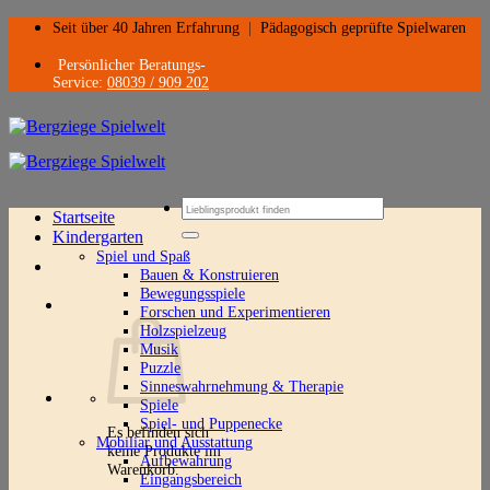
Zum
Seit über 40 Jahren Erfahrung
|
Pädagogisch geprüfte Spielwaren
Inhalt
springen
Persönlicher Beratungs-
Service:
08039 / 909 202
Suchen
Startseite
nach:
Kindergarten
Spiel und Spaß
Bauen & Konstruieren
Bewegungsspiele
Forschen und Experimentieren
Holzspielzeug
Musik
Puzzle
Sinneswahrnehmung & Therapie
Spiele
Spiel- und Puppenecke
Es befinden sich
Mobiliar und Ausstattung
keine Produkte im
Aufbewahrung
Warenkorb.
Eingangsbereich