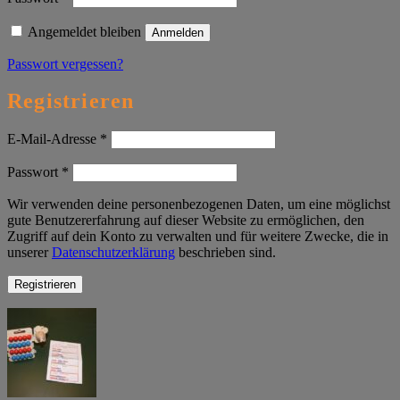
Angemeldet bleiben
Anmelden
Passwort vergessen?
Registrieren
Erforderlich
E-Mail-Adresse
*
Erforderlich
Passwort
*
Wir verwenden deine personenbezogenen Daten, um eine möglichst
gute Benutzererfahrung auf dieser Website zu ermöglichen, den
Zugriff auf dein Konto zu verwalten und für weitere Zwecke, die in
unserer
Datenschutzerklärung
beschrieben sind.
Registrieren