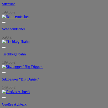
Sitztruhe
199,00
€
Schneerutscher
5,90
€
Tischkegelbahn
189,00
€
Sitzbagger “Big Digger”
149,00
€
Großes Achteck