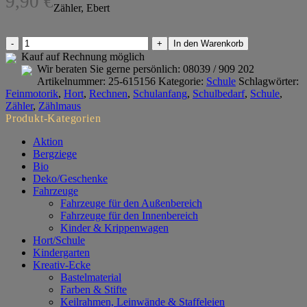
9,90
€
Zähler, Ebert
Zählmaus
In den Warenkorb
Menge
Kauf auf Rechnung möglich
Wir beraten Sie gerne persönlich:
08039 / 909 202
Artikelnummer:
25-615156
Kategorie:
Schule
Schlagwörter:
Feinmotorik
,
Hort
,
Rechnen
,
Schulanfang
,
Schulbedarf
,
Schule
,
Zähler
,
Zählmaus
Produkt-Kategorien
Aktion
Bergziege
Bio
Deko/Geschenke
Fahrzeuge
Fahrzeuge für den Außenbereich
Fahrzeuge für den Innenbereich
Kinder & Krippenwagen
Hort/Schule
Kindergarten
Kreativ-Ecke
Bastelmaterial
Farben & Stifte
Keilrahmen, Leinwände & Staffeleien