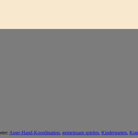
rter:
Auge-Hand-Koordination
,
gemeinsam spielen
,
Kindergarten
,
Konz