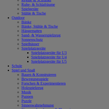
Regale & Schränke
Ruhe- & Schlafräume
Spielgeräte
Stühle & Tische
Outdoor
Bänke
Bänke, Stühle & Tische
Hängematten
Sand- & Wasserspielzeug
Sonnenschutz
Spielhäuser
Spielplatzgeräte
Spielplatzgeräte für U3
Spielplatzgeräte für U4
Spielplatzgeräte für U5
Schule
Spiel und Spaß
Bauen & Konstruieren
Bewegungsspiele
Forschen & Experimentieren
Holzspielzeug
Musik
Puppen
Puzzle
Sinneswahrnehmung