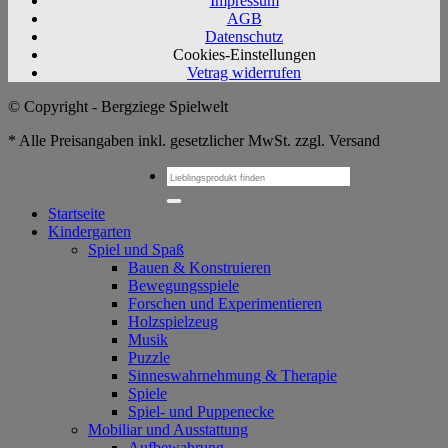
Impressum
AGB
Datenschutz
Cookies-Einstellungen
Vetrag widerrufen
© Copyright - Bergziege Spielwelt
* Alle Preisangaben inkl. gesetzlicher MwSt. zzgl. Versand
Suchen
nach:
Startseite
Kindergarten
Spiel und Spaß
Bauen & Konstruieren
Bewegungsspiele
Forschen und Experimentieren
Holzspielzeug
Musik
Puzzle
Sinneswahrnehmung & Therapie
Spiele
Spiel- und Puppenecke
Mobiliar und Ausstattung
Aufbewahrung