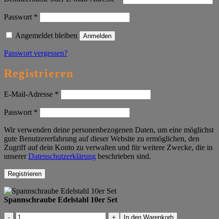
Erforderlich
Passwort
*
Angemeldet bleiben
Anmelden
Passwort vergessen?
Registrieren
Erforderlich
E-Mail-Adresse
*
Erforderlich
Passwort
*
Wir verwenden deine personenbezogenen Daten, um eine möglichst
gute Benutzererfahrung auf dieser Website zu ermöglichen, den
Zugriff auf dein Konto zu verwalten und für weitere Zwecke, die in
unserer
Datenschutzerklärung
beschrieben sind.
Registrieren
Spannschraube Edelstahl 10er Set
Spannschraube
In den Warenkorb