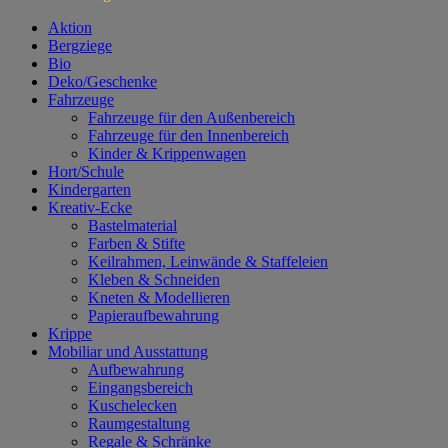
Aktion
Bergziege
Bio
Deko/Geschenke
Fahrzeuge
Fahrzeuge für den Außenbereich
Fahrzeuge für den Innenbereich
Kinder & Krippenwagen
Hort/Schule
Kindergarten
Kreativ-Ecke
Bastelmaterial
Farben & Stifte
Keilrahmen, Leinwände & Staffeleien
Kleben & Schneiden
Kneten & Modellieren
Papieraufbewahrung
Krippe
Mobiliar und Ausstattung
Aufbewahrung
Eingangsbereich
Kuschelecken
Raumgestaltung
Regale & Schränke