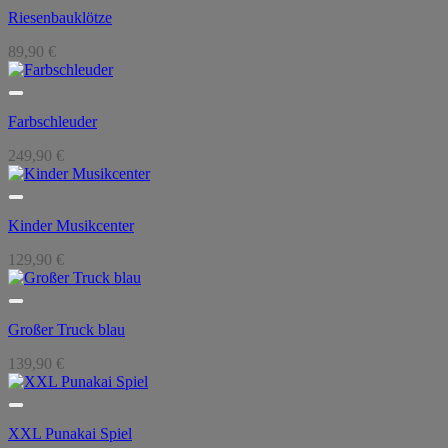
Riesenbauklötze
89,90
€
Farbschleuder
249,90
€
Kinder Musikcenter
129,90
€
Großer Truck blau
139,90
€
XXL Punakai Spiel