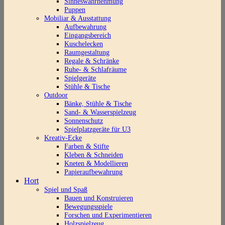
Sinneswahrnehmung
Puppen
Mobiliar & Ausstattung
Aufbewahrung
Eingangsbereich
Kuschelecken
Raumgestaltung
Regale & Schränke
Ruhe- & Schlafräume
Spielgeräte
Stühle & Tische
Outdoor
Bänke, Stühle & Tische
Sand- & Wasserspielzeug
Sonnenschutz
Spielplatzgeräte für U3
Kreativ-Ecke
Farben & Stifte
Kleben & Schneiden
Kneten & Modellieren
Papieraufbewahrung
Hort
Spiel und Spaß
Bauen und Konstruieren
Bewegungsspiele
Forschen und Experimentieren
Holzspielzeug