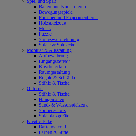
Spiel und Spaß
Bauen und Konstruieren
Bewegungsspiele
Forschen und Experimentieren
Holzspielzeug
Musik
Puzzle
Sinneswahrnehmung
Spiele & Spielecke
Mobiliar & Ausstattung
Aufbewahrung
Eingangsbereich
Kuschelecken
Raumgestaltung
Regale & Schränke
Stühle & Tische
Outdoor
Stühle & Tische
Hängematten
Sand- & Wasserspielzeug
Sonnenschutz
Spielplatzgeräte
Kreativ-Ecke
Bastelmaterial
Farben & Stifte