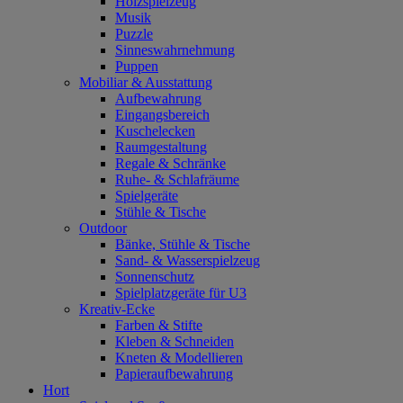
Holzspielzeug
Musik
Puzzle
Sinneswahrnehmung
Puppen
Mobiliar & Ausstattung
Aufbewahrung
Eingangsbereich
Kuschelecken
Raumgestaltung
Regale & Schränke
Ruhe- & Schlafräume
Spielgeräte
Stühle & Tische
Outdoor
Bänke, Stühle & Tische
Sand- & Wasserspielzeug
Sonnenschutz
Spielplatzgeräte für U3
Kreativ-Ecke
Farben & Stifte
Kleben & Schneiden
Kneten & Modellieren
Papieraufbewahrung
Hort