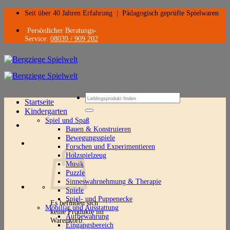
Zum
Seit über 40 Jahren Erfahrung
|
Pädagogisch geprüfte Spielwaren
Inhalt
springen
Persönlicher Beratungs-
Service:
08039 / 909 202
Suchen
Startseite
nach:
Kindergarten
Spiel und Spaß
Bauen & Konstruieren
Bewegungsspiele
Forschen und Experimentieren
Holzspielzeug
Musik
Puzzle
Sinneswahrnehmung & Therapie
Spiele
Spiel- und Puppenecke
Es befinden sich
Mobiliar und Ausstattung
keine Produkte im
Aufbewahrung
Warenkorb.
Eingangsbereich