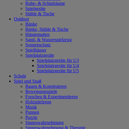
Ruhe- & Schlafräume
Spielgeräte
Stühle & Tische
Outdoor
Bänke
Bänke, Stühle & Tische
Hängematten
Sand- & Wasserspielzeug
Sonnenschutz
Spielhäuser
Spielplatzgeräte
Spielplatzgeräte für U3
Spielplatzgeräte für U4
Spielplatzgeräte für U5
Schule
Spiel und Spaß
Bauen & Konstruieren
Bewegungsspiele
Forschen & Experimentieren
Holzspielzeug
Musik
Puppen
Puzzle
Sinneswahrnehmung
Sinneswahrnehmung & Therapie