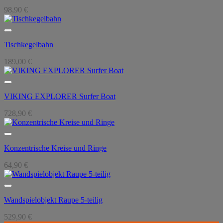
98,90
€
Tischkegelbahn
189,00
€
VIKING EXPLORER Surfer Boat
728,90
€
Konzentrische Kreise und Ringe
64,90
€
Wandspielobjekt Raupe 5-teilig
529,90
€