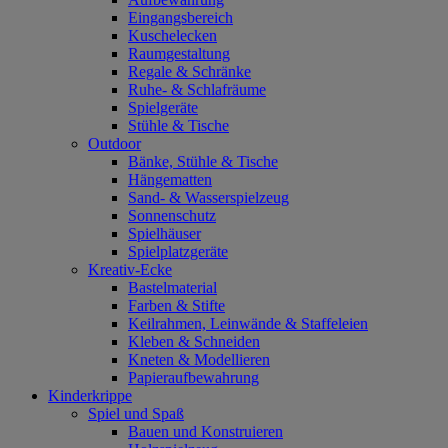
Eingangsbereich
Kuschelecken
Raumgestaltung
Regale & Schränke
Ruhe- & Schlafräume
Spielgeräte
Stühle & Tische
Outdoor
Bänke, Stühle & Tische
Hängematten
Sand- & Wasserspielzeug
Sonnenschutz
Spielhäuser
Spielplatzgeräte
Kreativ-Ecke
Bastelmaterial
Farben & Stifte
Keilrahmen, Leinwände & Staffeleien
Kleben & Schneiden
Kneten & Modellieren
Papieraufbewahrung
Kinderkrippe
Spiel und Spaß
Bauen und Konstruieren