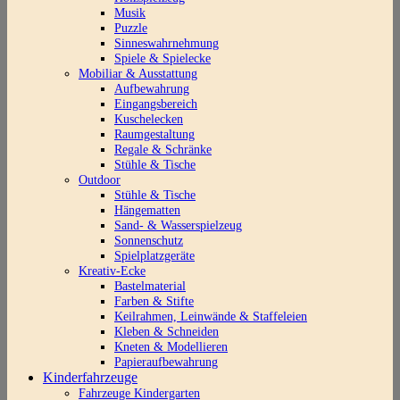
Musik
Puzzle
Sinneswahrnehmung
Spiele & Spielecke
Mobiliar & Ausstattung
Aufbewahrung
Eingangsbereich
Kuschelecken
Raumgestaltung
Regale & Schränke
Stühle & Tische
Outdoor
Stühle & Tische
Hängematten
Sand- & Wasserspielzeug
Sonnenschutz
Spielplatzgeräte
Kreativ-Ecke
Bastelmaterial
Farben & Stifte
Keilrahmen, Leinwände & Staffeleien
Kleben & Schneiden
Kneten & Modellieren
Papieraufbewahrung
Kinderfahrzeuge
Fahrzeuge Kindergarten