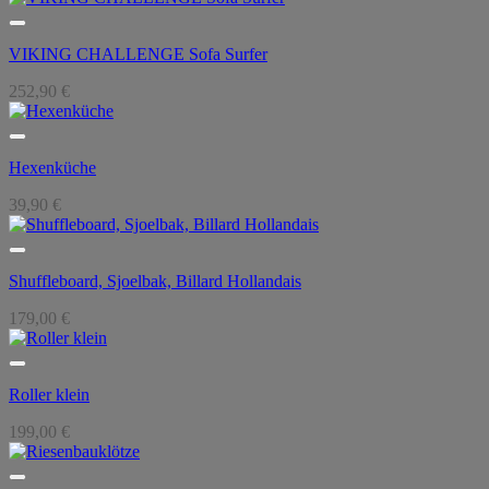
VIKING CHALLENGE Sofa Surfer
252,90
€
Hexenküche
39,90
€
Shuffleboard, Sjoelbak, Billard Hollandais
179,00
€
Roller klein
199,00
€