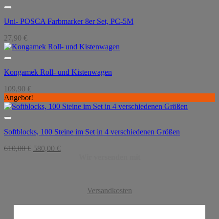
Uni- POSCA Farbmarker 8er Set, PC-5M
27,90
€
Kongamek Roll- und Kistenwagen
109,90
€
Angebot!
Softblocks, 100 Steine im Set in 4 verschiedenen Größen
Ursprünglicher
Aktueller
610,00
€
580,00
€
Preis
Preis
Wir versenden mit
war:
ist:
610,00 €
580,00 €.
Versandkosten