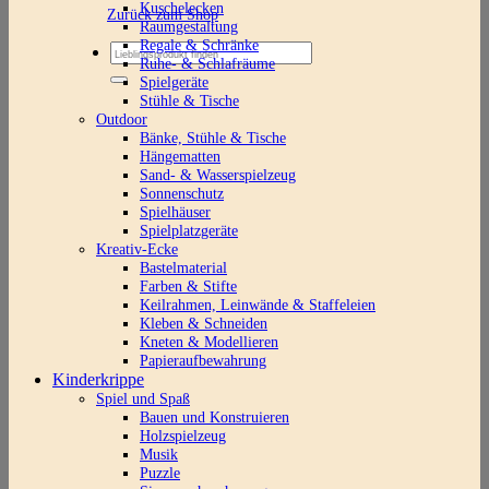
Kuschelecken
Zurück zum Shop
Raumgestaltung
Regale & Schränke
Suchen
Ruhe- & Schlafräume
nach:
Spielgeräte
Stühle & Tische
Outdoor
Bänke, Stühle & Tische
Hängematten
Sand- & Wasserspielzeug
Sonnenschutz
Spielhäuser
Spielplatzgeräte
Kreativ-Ecke
Bastelmaterial
Farben & Stifte
Keilrahmen, Leinwände & Staffeleien
Kleben & Schneiden
Kneten & Modellieren
Papieraufbewahrung
Kinderkrippe
Spiel und Spaß
Bauen und Konstruieren
Holzspielzeug
Musik
Puzzle