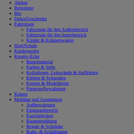
Aktion
Bergziege
Bio
Deko/Geschenke
Fahrzeuge
Fahrzeuge für den Außenbereich
Fahrzeuge für den Innenbereich
Kinder & Krippenwagen
Hort/Schule
Kindergarten
Kreativ-Ecke
Bastelmaterial
Farben & Stifte
Keilrahmen, Leinwände & Staffeleien
Kleben & Schneiden
Kneten & Modellieren
Papieraufbewahrung
Krippe
Mobiliar und Ausstattung
Aufbewahrung
Eingangsbereich
Kuschelecken
Raumgestaltung
Regale & Schränke
Ruhe- & Schlafräume