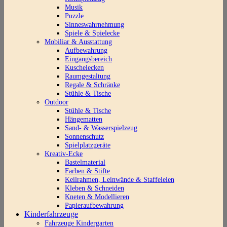
Musik
Puzzle
Sinneswahrnehmung
Spiele & Spielecke
Mobiliar & Ausstattung
Aufbewahrung
Eingangsbereich
Kuschelecken
Raumgestaltung
Regale & Schränke
Stühle & Tische
Outdoor
Stühle & Tische
Hängematten
Sand- & Wasserspielzeug
Sonnenschutz
Spielplatzgeräte
Kreativ-Ecke
Bastelmaterial
Farben & Stifte
Keilrahmen, Leinwände & Staffeleien
Kleben & Schneiden
Kneten & Modellieren
Papieraufbewahrung
Kinderfahrzeuge
Fahrzeuge Kindergarten