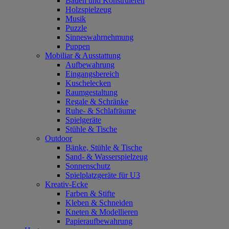
Bauen und Konstruieren
Holzspielzeug
Musik
Puzzle
Sinneswahrnehmung
Puppen
Mobiliar & Ausstattung
Aufbewahrung
Eingangsbereich
Kuschelecken
Raumgestaltung
Regale & Schränke
Ruhe- & Schlafräume
Spielgeräte
Stühle & Tische
Outdoor
Bänke, Stühle & Tische
Sand- & Wasserspielzeug
Sonnenschutz
Spielplatzgeräte für U3
Kreativ-Ecke
Farben & Stifte
Kleben & Schneiden
Kneten & Modellieren
Papieraufbewahrung