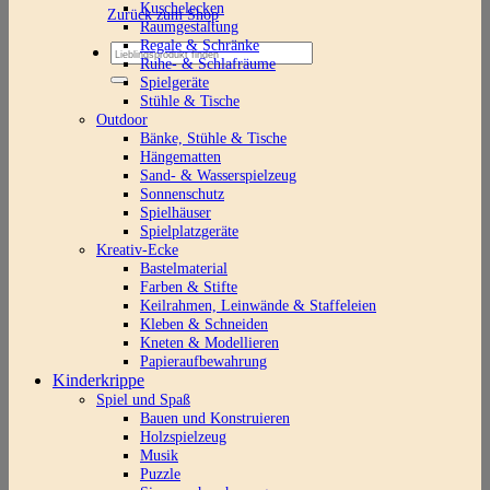
Kuschelecken
Zurück zum Shop
Raumgestaltung
Regale & Schränke
Suchen
Ruhe- & Schlafräume
nach:
Spielgeräte
Stühle & Tische
Outdoor
Bänke, Stühle & Tische
Hängematten
Sand- & Wasserspielzeug
Sonnenschutz
Spielhäuser
Spielplatzgeräte
Kreativ-Ecke
Bastelmaterial
Farben & Stifte
Keilrahmen, Leinwände & Staffeleien
Kleben & Schneiden
Kneten & Modellieren
Papieraufbewahrung
Kinderkrippe
Spiel und Spaß
Bauen und Konstruieren
Holzspielzeug
Musik
Puzzle