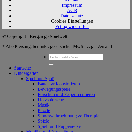
Impressum
AGB
Datenschutz
Cookies-Einstellungen
Vetrag widerrufen
© Copyright - Bergziege Spielwelt
* Alle Preisangaben inkl. gesetzlicher MwSt. zzgl. Versand
Suchen
nach:
Startseite
Kindergarten
Spiel und Spaß
Bauen & Konstruieren
Bewegungsspiele
Forschen und Experimentieren
Holzspielzeug
Musik
Puzzle
Sinneswahrnehmung & Therapie
Spiele
Spiel- und Puppenecke
Mobiliar und Ausstattung