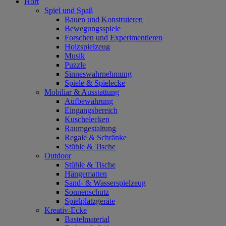
Hort
Spiel und Spaß
Bauen und Konstruieren
Bewegungsspiele
Forschen und Experimentieren
Holzspielzeug
Musik
Puzzle
Sinneswahrnehmung
Spiele & Spielecke
Mobiliar & Ausstattung
Aufbewahrung
Eingangsbereich
Kuschelecken
Raumgestaltung
Regale & Schränke
Stühle & Tische
Outdoor
Stühle & Tische
Hängematten
Sand- & Wasserspielzeug
Sonnenschutz
Spielplatzgeräte
Kreativ-Ecke
Bastelmaterial