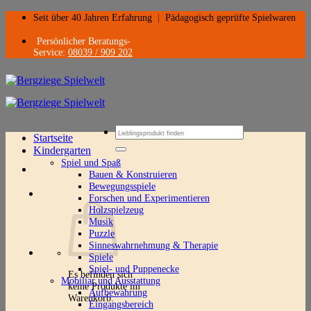
Zum
Seit über 40 Jahren Erfahrung
|
Pädagogisch geprüfte Spielwaren
Inhalt
springen
Persönlicher Beratungs-
Service:
08039 / 909 202
Suchen
Startseite
nach:
Kindergarten
Spiel und Spaß
Bauen & Konstruieren
Bewegungsspiele
Forschen und Experimentieren
Holzspielzeug
Musik
Puzzle
Sinneswahrnehmung & Therapie
Spiele
Spiel- und Puppenecke
Es befinden sich
Mobiliar und Ausstattung
keine Produkte im
Aufbewahrung
Warenkorb.
Eingangsbereich