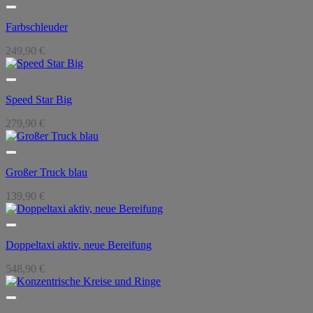
Farbschleuder
249,90
€
Speed Star Big
279,90
€
Großer Truck blau
139,90
€
Doppeltaxi aktiv, neue Bereifung
548,90
€