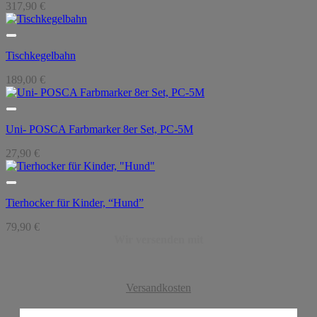
317,90
€
Tischkegelbahn
189,00
€
Uni- POSCA Farbmarker 8er Set, PC-5M
27,90
€
Tierhocker für Kinder, “Hund”
79,90
€
Wir versenden mit
Versandkosten