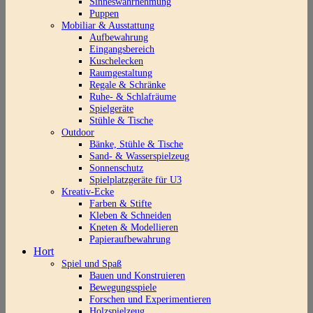
Sinneswahrnehmung
Puppen
Mobiliar & Ausstattung
Aufbewahrung
Eingangsbereich
Kuschelecken
Raumgestaltung
Regale & Schränke
Ruhe- & Schlafräume
Spielgeräte
Stühle & Tische
Outdoor
Bänke, Stühle & Tische
Sand- & Wasserspielzeug
Sonnenschutz
Spielplatzgeräte für U3
Kreativ-Ecke
Farben & Stifte
Kleben & Schneiden
Kneten & Modellieren
Papieraufbewahrung
Hort
Spiel und Spaß
Bauen und Konstruieren
Bewegungsspiele
Forschen und Experimentieren
Holzspielzeug