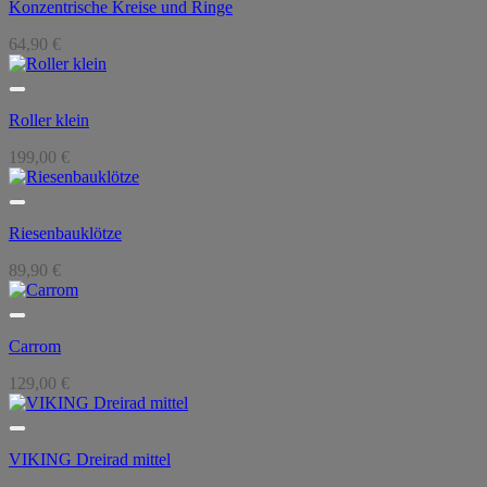
Konzentrische Kreise und Ringe
64,90
€
Roller klein
199,00
€
Riesenbauklötze
89,90
€
Carrom
129,00
€
VIKING Dreirad mittel