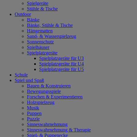
Spielgeräte
Stühle & Tische
Outdoor
Bänke
Bänke, Stühle & Tische
Hängematten
Sand- & Wasserspielzeug
Sonnenschutz
Spielhäuser
Spielplatzgeräte
Spielplatzgeräte für U3
Spielplatzgeräte für U4
Spielplatzgeräte für U5
Schule
Spiel und Spaß
Bauen & Konstruieren
Bewegungsspiele
Forschen & Experimentieren
Holzspielzeug
Musik
Puppen
Puzzle
Sinneswahrnehmung
Sinneswahrnehmung & Therapie
Spiel- & Puppenecke