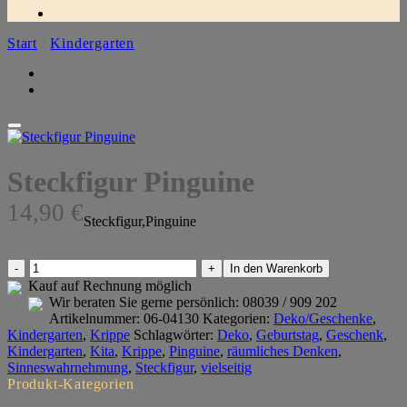
Start
/
Kindergarten
Steckfigur Pinguine
14,90
€
Steckfigur,Pinguine
Steckfigur
In den Warenkorb
Pinguine
Kauf auf Rechnung möglich
Menge
Wir beraten Sie gerne persönlich:
08039 / 909 202
Artikelnummer:
06-04130
Kategorien:
Deko/Geschenke
,
Kindergarten
,
Krippe
Schlagwörter:
Deko
,
Geburtstag
,
Geschenk
,
Kindergarten
,
Kita
,
Krippe
,
Pinguine
,
räumliches Denken
,
Sinneswahrnehmung
,
Steckfigur
,
vielseitig
Produkt-Kategorien