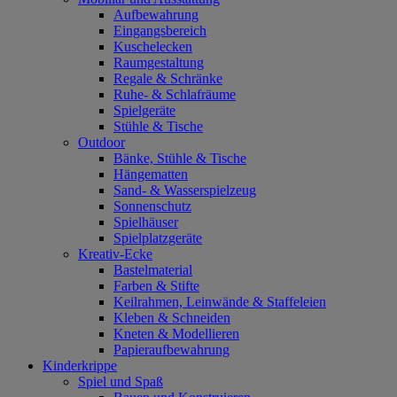
Aufbewahrung
Eingangsbereich
Kuschelecken
Raumgestaltung
Regale & Schränke
Ruhe- & Schlafräume
Spielgeräte
Stühle & Tische
Outdoor
Bänke, Stühle & Tische
Hängematten
Sand- & Wasserspielzeug
Sonnenschutz
Spielhäuser
Spielplatzgeräte
Kreativ-Ecke
Bastelmaterial
Farben & Stifte
Keilrahmen, Leinwände & Staffeleien
Kleben & Schneiden
Kneten & Modellieren
Papieraufbewahrung
Kinderkrippe
Spiel und Spaß