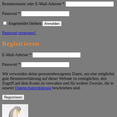
Erforderlich
Benutzername oder E-Mail-Adresse
*
Erforderlich
Passwort
*
Angemeldet bleiben
Anmelden
Passwort vergessen?
Registrieren
Erforderlich
E-Mail-Adresse
*
Erforderlich
Passwort
*
Wir verwenden deine personenbezogenen Daten, um eine möglichst
gute Benutzererfahrung auf dieser Website zu ermöglichen, den
Zugriff auf dein Konto zu verwalten und für weitere Zwecke, die in
unserer
Datenschutzerklärung
beschrieben sind.
Registrieren