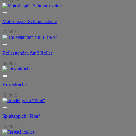
159,95
€
Motorikspiel Schmucksteine
79,90
€
Rollerständer, für 3 Roller
89,00
€
Hexenküche
39,90
€
Spielteppich “Pirat”
49,90
€