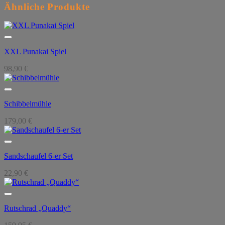
Ähnliche Produkte
XXL Punakai Spiel
98,90
€
Schibbelmühle
179,00
€
Sandschaufel 6-er Set
22,90
€
Rutschrad „Quaddy“