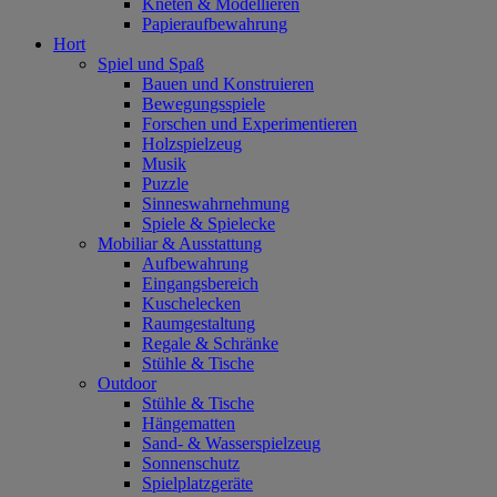
Kneten & Modellieren
Papieraufbewahrung
Hort
Spiel und Spaß
Bauen und Konstruieren
Bewegungsspiele
Forschen und Experimentieren
Holzspielzeug
Musik
Puzzle
Sinneswahrnehmung
Spiele & Spielecke
Mobiliar & Ausstattung
Aufbewahrung
Eingangsbereich
Kuschelecken
Raumgestaltung
Regale & Schränke
Stühle & Tische
Outdoor
Stühle & Tische
Hängematten
Sand- & Wasserspielzeug
Sonnenschutz
Spielplatzgeräte