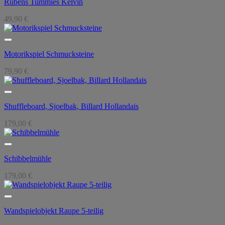
Rubens Tummies Kelvin
49,90
€
Motorikspiel Schmucksteine
79,90
€
Shuffleboard, Sjoelbak, Billard Hollandais
179,00
€
Schibbelmühle
179,00
€
Wandspielobjekt Raupe 5-teilig