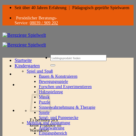
Zum
Seit über 40 Jahren Erfahrung
|
Pädagogisch geprüfte Spielwaren
Inhalt
springen
Persönlicher Beratungs-
Service:
08039 / 909 202
Suchen
Startseite
nach:
Kindergarten
Spiel und Spaß
Bauen & Konstruieren
Bewegungsspiele
Forschen und Experimentieren
Holzspielzeug
Musik
Puzzle
Sinneswahrnehmung & Therapie
Spiele
Spiel- und Puppenecke
Es befinden sich
Mobiliar und Ausstattung
keine Produkte im
Aufbewahrung
Warenkorb.
Eingangsbereich