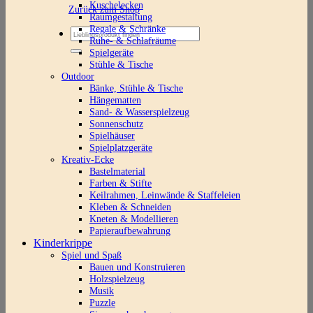
Kuschelecken
Zurück zum Shop
Raumgestaltung
Regale & Schränke
Suchen
Ruhe- & Schlafräume
nach:
Spielgeräte
Stühle & Tische
Outdoor
Bänke, Stühle & Tische
Hängematten
Sand- & Wasserspielzeug
Sonnenschutz
Spielhäuser
Spielplatzgeräte
Kreativ-Ecke
Bastelmaterial
Farben & Stifte
Keilrahmen, Leinwände & Staffeleien
Kleben & Schneiden
Kneten & Modellieren
Papieraufbewahrung
Kinderkrippe
Spiel und Spaß
Bauen und Konstruieren
Holzspielzeug
Musik
Puzzle