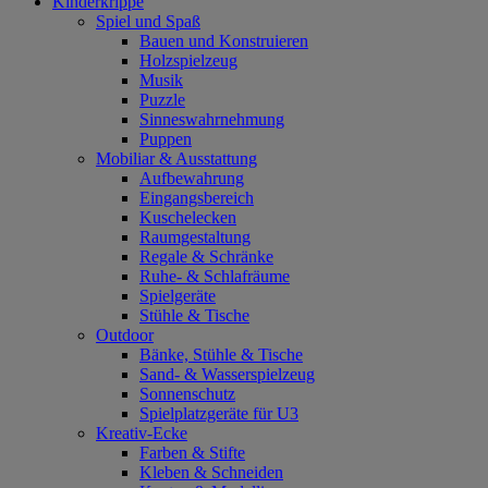
Kinderkrippe
Spiel und Spaß
Bauen und Konstruieren
Holzspielzeug
Musik
Puzzle
Sinneswahrnehmung
Puppen
Mobiliar & Ausstattung
Aufbewahrung
Eingangsbereich
Kuschelecken
Raumgestaltung
Regale & Schränke
Ruhe- & Schlafräume
Spielgeräte
Stühle & Tische
Outdoor
Bänke, Stühle & Tische
Sand- & Wasserspielzeug
Sonnenschutz
Spielplatzgeräte für U3
Kreativ-Ecke
Farben & Stifte
Kleben & Schneiden