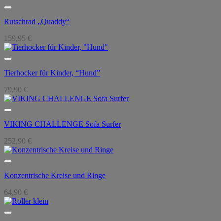
Rutschrad „Quaddy“
159,95
€
Tierhocker für Kinder, “Hund”
79,90
€
VIKING CHALLENGE Sofa Surfer
252,90
€
Konzentrische Kreise und Ringe
64,90
€