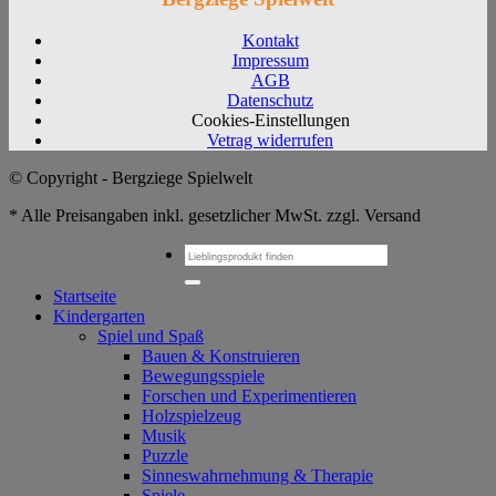
Kontakt
Impressum
AGB
Datenschutz
Cookies-Einstellungen
Vetrag widerrufen
© Copyright - Bergziege Spielwelt
* Alle Preisangaben inkl. gesetzlicher MwSt. zzgl. Versand
Suchen
nach:
Startseite
Kindergarten
Spiel und Spaß
Bauen & Konstruieren
Bewegungsspiele
Forschen und Experimentieren
Holzspielzeug
Musik
Puzzle
Sinneswahrnehmung & Therapie
Spiele