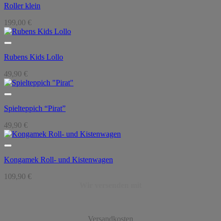
Roller klein
199,00
€
Rubens Kids Lollo
49,90
€
Spielteppich “Pirat”
49,90
€
Kongamek Roll- und Kistenwagen
109,90
€
Wir versenden mit
Versandkosten