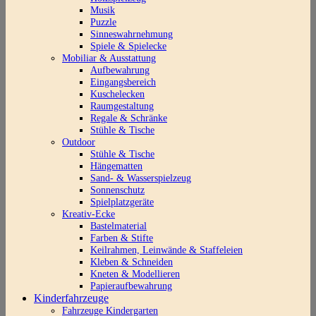
Musik
Puzzle
Sinneswahrnehmung
Spiele & Spielecke
Mobiliar & Ausstattung
Aufbewahrung
Eingangsbereich
Kuschelecken
Raumgestaltung
Regale & Schränke
Stühle & Tische
Outdoor
Stühle & Tische
Hängematten
Sand- & Wasserspielzeug
Sonnenschutz
Spielplatzgeräte
Kreativ-Ecke
Bastelmaterial
Farben & Stifte
Keilrahmen, Leinwände & Staffeleien
Kleben & Schneiden
Kneten & Modellieren
Papieraufbewahrung
Kinderfahrzeuge
Fahrzeuge Kindergarten