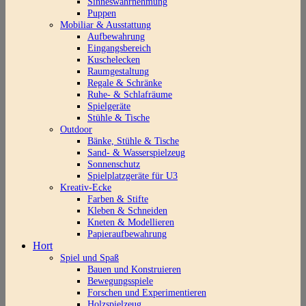
Sinneswahrnehmung
Puppen
Mobiliar & Ausstattung
Aufbewahrung
Eingangsbereich
Kuschelecken
Raumgestaltung
Regale & Schränke
Ruhe- & Schlafräume
Spielgeräte
Stühle & Tische
Outdoor
Bänke, Stühle & Tische
Sand- & Wasserspielzeug
Sonnenschutz
Spielplatzgeräte für U3
Kreativ-Ecke
Farben & Stifte
Kleben & Schneiden
Kneten & Modellieren
Papieraufbewahrung
Hort
Spiel und Spaß
Bauen und Konstruieren
Bewegungsspiele
Forschen und Experimentieren
Holzspielzeug