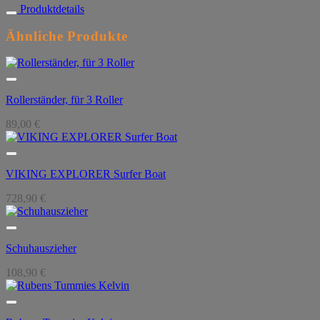
Produktdetails
Ähnliche Produkte
Rollerständer, für 3 Roller
89,00
€
VIKING EXPLORER Surfer Boat
728,90
€
Schuhauszieher
108,90
€