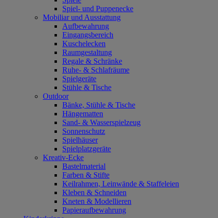
Spiel- und Puppenecke
Mobiliar und Ausstattung
Aufbewahrung
Eingangsbereich
Kuschelecken
Raumgestaltung
Regale & Schränke
Ruhe- & Schlafräume
Spielgeräte
Stühle & Tische
Outdoor
Bänke, Stühle & Tische
Hängematten
Sand- & Wasserspielzeug
Sonnenschutz
Spielhäuser
Spielplatzgeräte
Kreativ-Ecke
Bastelmaterial
Farben & Stifte
Keilrahmen, Leinwände & Staffeleien
Kleben & Schneiden
Kneten & Modellieren
Papieraufbewahrung