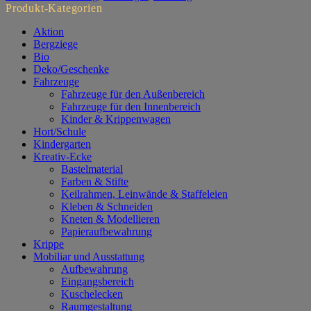
Produkt-Kategorien
Aktion
Bergziege
Bio
Deko/Geschenke
Fahrzeuge
Fahrzeuge für den Außenbereich
Fahrzeuge für den Innenbereich
Kinder & Krippenwagen
Hort/Schule
Kindergarten
Kreativ-Ecke
Bastelmaterial
Farben & Stifte
Keilrahmen, Leinwände & Staffeleien
Kleben & Schneiden
Kneten & Modellieren
Papieraufbewahrung
Krippe
Mobiliar und Ausstattung
Aufbewahrung
Eingangsbereich
Kuschelecken
Raumgestaltung