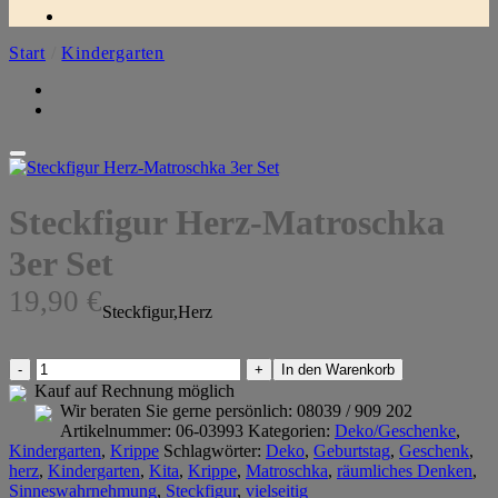
Start
/
Kindergarten
Steckfigur Herz-Matroschka
3er Set
19,90
€
Steckfigur,Herz
Steckfigur
In den Warenkorb
Herz-
Kauf auf Rechnung möglich
Matroschka
Wir beraten Sie gerne persönlich:
08039 / 909 202
3er
Artikelnummer:
06-03993
Kategorien:
Deko/Geschenke
,
Set
Kindergarten
,
Krippe
Schlagwörter:
Deko
,
Geburtstag
,
Geschenk
,
Menge
herz
,
Kindergarten
,
Kita
,
Krippe
,
Matroschka
,
räumliches Denken
,
Sinneswahrnehmung
,
Steckfigur
,
vielseitig