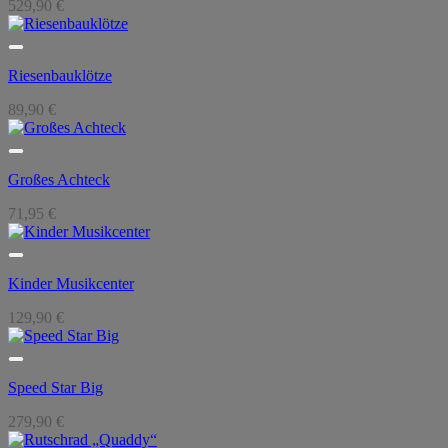
529,90
€
Riesenbauklötze
89,90
€
Großes Achteck
71,95
€
Kinder Musikcenter
129,90
€
Speed Star Big
279,90
€