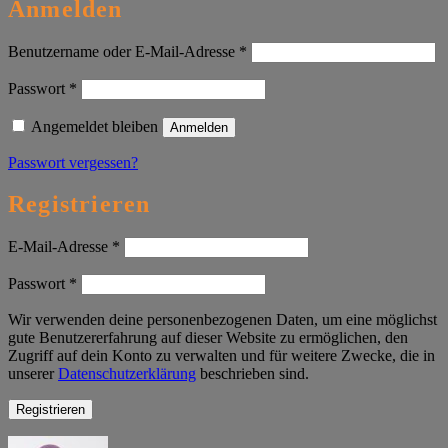
Anmelden
Erforderlich
Benutzername oder E-Mail-Adresse
*
Erforderlich
Passwort
*
Angemeldet bleiben
Anmelden
Passwort vergessen?
Registrieren
Erforderlich
E-Mail-Adresse
*
Erforderlich
Passwort
*
Wir verwenden deine personenbezogenen Daten, um eine möglichst
gute Benutzererfahrung auf dieser Website zu ermöglichen, den
Zugriff auf dein Konto zu verwalten und für weitere Zwecke, die in
unserer
Datenschutzerklärung
beschrieben sind.
Registrieren