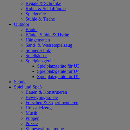
Regale & Schränke
Ruhe- & Schlafräume
Spielgeräte
Stühle & Tische
Outdoor
Bänke
Bänke, Stühle & Tische
Hängematten
Sand- & Wasserspielzeug
Sonnenschutz
Spielhäuser
Spielplatzgeräte
Spielplatzgeräte für U3
Spielplatzgeräte für U4
Spielplatzgeräte für U5
Schule
Spiel und Spaß
Bauen & Konstruieren
Bewegungsspiele
Forschen & Experimentieren
Holzspielzeug
Musik
Puppen
Puzzle
Sinneswahrnehmung