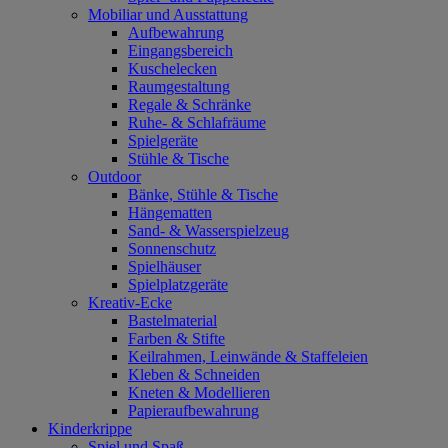
Mobiliar und Ausstattung
Aufbewahrung
Eingangsbereich
Kuschelecken
Raumgestaltung
Regale & Schränke
Ruhe- & Schlafräume
Spielgeräte
Stühle & Tische
Outdoor
Bänke, Stühle & Tische
Hängematten
Sand- & Wasserspielzeug
Sonnenschutz
Spielhäuser
Spielplatzgeräte
Kreativ-Ecke
Bastelmaterial
Farben & Stifte
Keilrahmen, Leinwände & Staffeleien
Kleben & Schneiden
Kneten & Modellieren
Papieraufbewahrung
Kinderkrippe
Spiel und Spaß