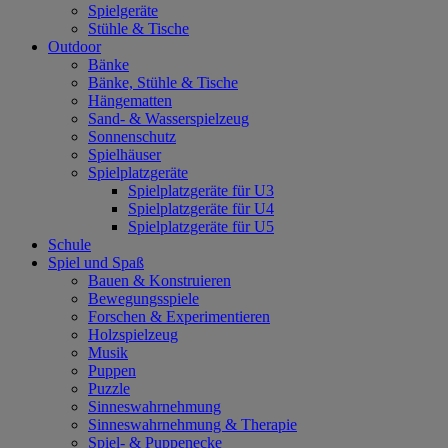
Spielgeräte
Stühle & Tische
Outdoor
Bänke
Bänke, Stühle & Tische
Hängematten
Sand- & Wasserspielzeug
Sonnenschutz
Spielhäuser
Spielplatzgeräte
Spielplatzgeräte für U3
Spielplatzgeräte für U4
Spielplatzgeräte für U5
Schule
Spiel und Spaß
Bauen & Konstruieren
Bewegungsspiele
Forschen & Experimentieren
Holzspielzeug
Musik
Puppen
Puzzle
Sinneswahrnehmung
Sinneswahrnehmung & Therapie
Spiel- & Puppenecke