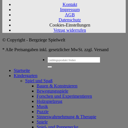
Kontakt
Impressum
AGB
Datenschutz
Cookies-Einstellungen
Vetrag widerrufen
© Copyright - Bergziege Spielwelt
* Alle Preisangaben inkl. gesetzlicher MwSt. zzgl. Versand
Suchen
nach:
Startseite
Kindergarten
Spiel und Spaß
Bauen & Konstruieren
Bewegungsspiele
Forschen und Experimentieren
Holzspielzeug
Musik
Puzzle
Sinneswahrnehmung & Therapie
Spiele
Spiel- und Puppenecke