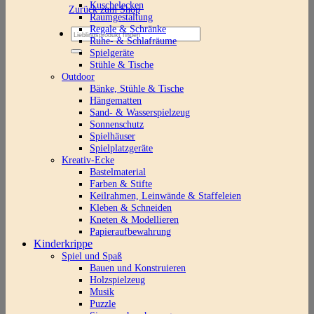
Kuschelecken
Zurück zum Shop
Raumgestaltung
Regale & Schränke
Suchen
Ruhe- & Schlafräume
nach:
Spielgeräte
Stühle & Tische
Outdoor
Bänke, Stühle & Tische
Hängematten
Sand- & Wasserspielzeug
Sonnenschutz
Spielhäuser
Spielplatzgeräte
Kreativ-Ecke
Bastelmaterial
Farben & Stifte
Keilrahmen, Leinwände & Staffeleien
Kleben & Schneiden
Kneten & Modellieren
Papieraufbewahrung
Kinderkrippe
Spiel und Spaß
Bauen und Konstruieren
Holzspielzeug
Musik
Puzzle