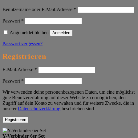
Erforderlich
Benutzername oder E-Mail-Adresse
*
Erforderlich
Passwort
*
Angemeldet bleiben
Anmelden
Passwort vergessen?
Registrieren
Erforderlich
E-Mail-Adresse
*
Erforderlich
Passwort
*
Wir verwenden deine personenbezogenen Daten, um eine möglichst
gute Benutzererfahrung auf dieser Website zu ermöglichen, den
Zugriff auf dein Konto zu verwalten und für weitere Zwecke, die in
unserer
Datenschutzerklärung
beschrieben sind.
Registrieren
Y-Verbinder 6er Set