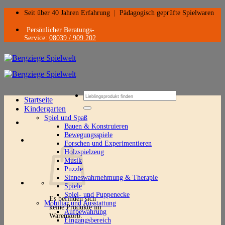
Zum
Seit über 40 Jahren Erfahrung
|
Pädagogisch geprüfte Spielwaren
Inhalt
springen
Persönlicher Beratungs-
Service:
08039 / 909 202
Suchen
Startseite
nach:
Kindergarten
Spiel und Spaß
Bauen & Konstruieren
Bewegungsspiele
Forschen und Experimentieren
Holzspielzeug
Musik
Puzzle
Sinneswahrnehmung & Therapie
Spiele
Spiel- und Puppenecke
Es befinden sich
Mobiliar und Ausstattung
keine Produkte im
Aufbewahrung
Warenkorb.
Eingangsbereich