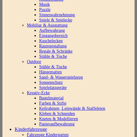
Musik
Puzzle
Sinneswahrnehmung
Spiele & Spielecke
Mobiliar & Ausstattung
Aufbewahrung
Eingangsbereich
Kuschelecken
Raumgestaltung
Regale & Schränke
Stühle & Tische
Outdoor
Stühle & Tische
Hängematten
Sand- & Wasserspielzeug
Sonnenschutz
Spielplatzgeräte
Kreativ-Ecke
Bastelmaterial
Farben & Stifte
Keilrahmen, Leinwände & Staffeleien
Kleben & Schneiden
Kneten & Modellieren
Papieraufbewahrung
Kinderfahrzeuge
Fahrzeuge Kindergarten