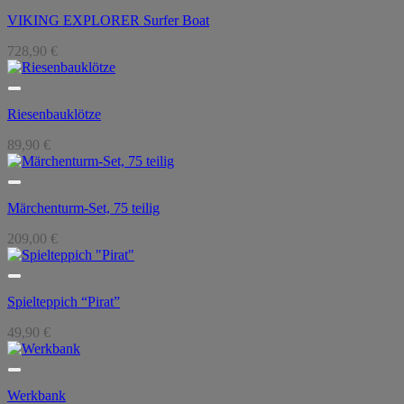
VIKING EXPLORER Surfer Boat
728,90
€
Riesenbauklötze
89,90
€
Märchenturm-Set, 75 teilig
209,00
€
Spielteppich “Pirat”
49,90
€
Werkbank