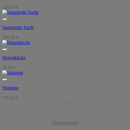
329,00
€
Stapelrollo Turtle
209,90
€
Hexenküche
39,90
€
Sitztruhe
199,00
€
Wir versenden mit
Versandkosten