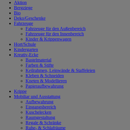
Aktion
Bergziege
Bio
Deko/Geschenke
Fahrzeuge
Fahrzeuge für den Außenbereich
Fahrzeuge für den Innenbereich
Kinder & Krippenwagen
Hort/Schule
Kindergarten
Kreativ-Ecke
Bastelmaterial
Farben & Stifte
Keilrahmen, Leinwände & Staffeleien
Kleben & Schneiden
Kneten & Modellieren
Papieraufbewahrung
Krippe
Mobiliar und Ausstattung
Aufbewahrung
Eingangsbereich
Kuschelecken
Raumgestaltung
Regale & Schränke
Ruhe- & Schlafräume