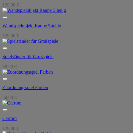
139,90
€
Wandspielobjekt Raupe 5-teilig
529,90
€
Spielständer für Großspiele
68,90
€
Zuordnungsspiel Farben
54,90
€
Carrom
129,00
€