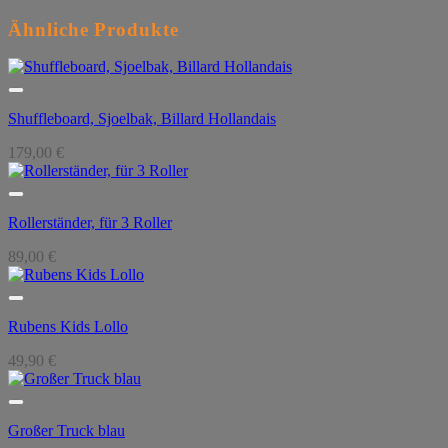
Ähnliche Produkte
Shuffleboard, Sjoelbak, Billard Hollandais
179,00
€
Rollerständer, für 3 Roller
89,00
€
Rubens Kids Lollo
49,90
€
Großer Truck blau