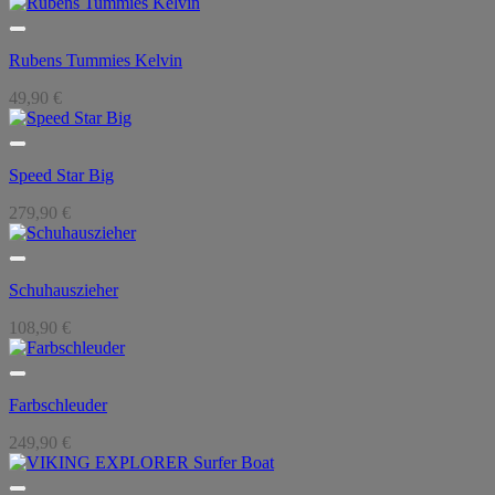
Rubens Tummies Kelvin
49,90
€
Speed Star Big
279,90
€
Schuhauszieher
108,90
€
Farbschleuder
249,90
€