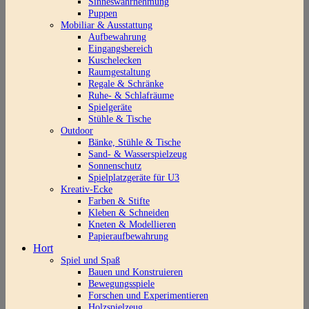
Sinneswahrnehmung
Puppen
Mobiliar & Ausstattung
Aufbewahrung
Eingangsbereich
Kuschelecken
Raumgestaltung
Regale & Schränke
Ruhe- & Schlafräume
Spielgeräte
Stühle & Tische
Outdoor
Bänke, Stühle & Tische
Sand- & Wasserspielzeug
Sonnenschutz
Spielplatzgeräte für U3
Kreativ-Ecke
Farben & Stifte
Kleben & Schneiden
Kneten & Modellieren
Papieraufbewahrung
Hort
Spiel und Spaß
Bauen und Konstruieren
Bewegungsspiele
Forschen und Experimentieren
Holzspielzeug