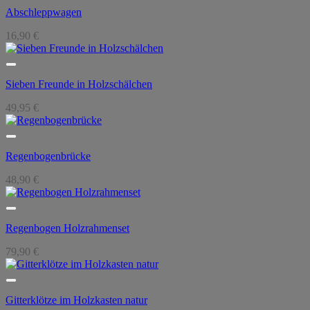
Abschleppwagen
16,90
€
Sieben Freunde in Holzschälchen
49,95
€
Regenbogenbrücke
48,90
€
Regenbogen Holzrahmenset
79,90
€
Gitterklötze im Holzkasten natur