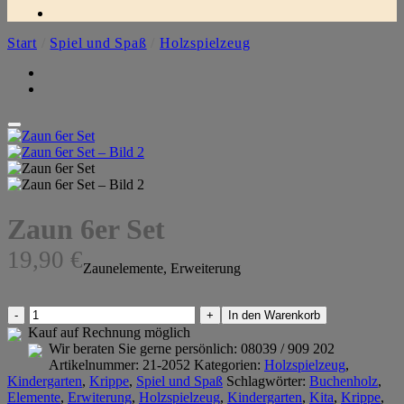
Start
/
Spiel und Spaß
/
Holzspielzeug
Zaun 6er Set
19,90
€
Zaunelemente, Erweiterung
Zaun
In den Warenkorb
6er
Kauf auf Rechnung möglich
Set
Wir beraten Sie gerne persönlich:
08039 / 909 202
Menge
Artikelnummer:
21-2052
Kategorien:
Holzspielzeug
,
Kindergarten
,
Krippe
,
Spiel und Spaß
Schlagwörter:
Buchenholz
,
Elemente
,
Erwiterung
,
Holzspielzeug
,
Kindergarten
,
Kita
,
Krippe
,