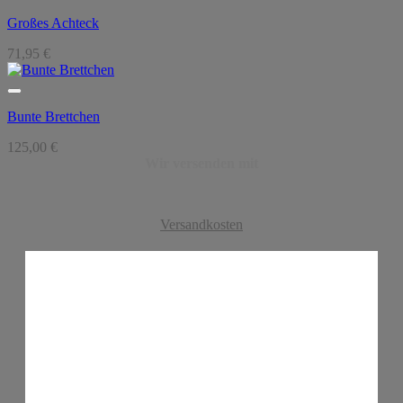
Großes Achteck
71,95
€
Bunte Brettchen
125,00
€
Wir versenden mit
Versandkosten