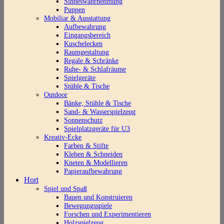
Sinneswahrnehmung
Puppen
Mobiliar & Ausstattung
Aufbewahrung
Eingangsbereich
Kuschelecken
Raumgestaltung
Regale & Schränke
Ruhe- & Schlafräume
Spielgeräte
Stühle & Tische
Outdoor
Bänke, Stühle & Tische
Sand- & Wasserspielzeug
Sonnenschutz
Spielplatzgeräte für U3
Kreativ-Ecke
Farben & Stifte
Kleben & Schneiden
Kneten & Modellieren
Papieraufbewahrung
Hort
Spiel und Spaß
Bauen und Konstruieren
Bewegungsspiele
Forschen und Experimentieren
Holzspielzeug