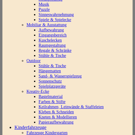
Musik
Puzzle
Sinneswahrnehmung
Spiele & Spielecke
Mobiliar & Ausstattung
Aufbewahrung
Eingangsbereich
Kuschelecken
Raumgestaltung
Regale & Schränke
Stühle & Tische
Outdoor
Stühle & Tische
Hängematten
Sand- & Wasserspielzeug
Sonnenschutz
Spielplatzgeräte
Kreativ-Ecke
Bastelmaterial
Farben & Stifte
Keilrahmen, Leinwände & Staffeleien
Kleben & Schneiden
Kneten & Modellieren
Papieraufbewahrung
Kinderfahrzeuge
Fahrzeuge Kindergarten