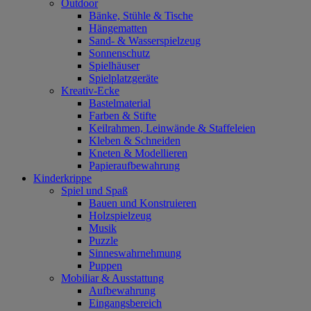
Outdoor
Bänke, Stühle & Tische
Hängematten
Sand- & Wasserspielzeug
Sonnenschutz
Spielhäuser
Spielplatzgeräte
Kreativ-Ecke
Bastelmaterial
Farben & Stifte
Keilrahmen, Leinwände & Staffeleien
Kleben & Schneiden
Kneten & Modellieren
Papieraufbewahrung
Kinderkrippe
Spiel und Spaß
Bauen und Konstruieren
Holzspielzeug
Musik
Puzzle
Sinneswahrnehmung
Puppen
Mobiliar & Ausstattung
Aufbewahrung
Eingangsbereich