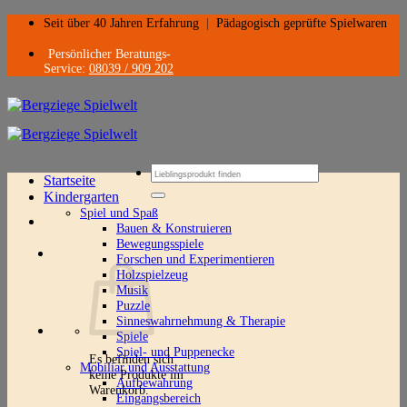
Zum
Seit über 40 Jahren Erfahrung
|
Pädagogisch geprüfte Spielwaren
Inhalt
springen
Persönlicher Beratungs-
Service:
08039 / 909 202
Suchen
Startseite
nach:
Kindergarten
Spiel und Spaß
Bauen & Konstruieren
Bewegungsspiele
Forschen und Experimentieren
Holzspielzeug
Musik
Puzzle
Sinneswahrnehmung & Therapie
Spiele
Spiel- und Puppenecke
Es befinden sich
Mobiliar und Ausstattung
keine Produkte im
Aufbewahrung
Warenkorb.
Eingangsbereich