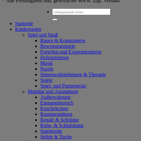
* Alle Preisangaben inkl. gesetzlicher MwSt. zzgl. Versand
Suchen
nach:
Startseite
Kindergarten
Spiel und Spaß
Bauen & Konstruieren
Bewegungsspiele
Forschen und Experimentieren
Holzspielzeug
Musik
Puzzle
Sinneswahrnehmung & Therapie
Spiele
Spiel- und Puppenecke
Mobiliar und Ausstattung
Aufbewahrung
Eingangsbereich
Kuschelecken
Raumgestaltung
Regale & Schränke
Ruhe- & Schlafräume
Spielgeräte
Stühle & Tische