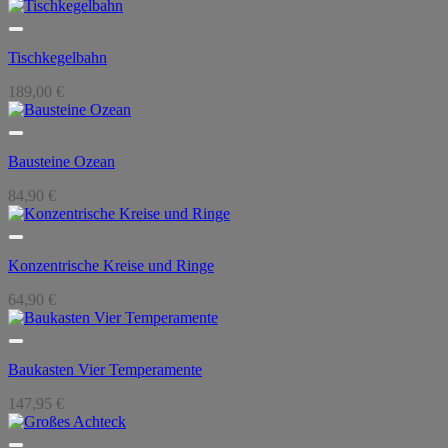
Tischkegelbahn
189,00
€
Bausteine Ozean
84,90
€
Konzentrische Kreise und Ringe
64,90
€
Baukasten Vier Temperamente
147,95
€