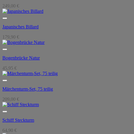
249,00
€
Japanisches Billard
179,90
€
Bogenbrücke Natur
45,95
€
Märchenturm-Set, 75 teilig
209,00
€
Schiff Steckturm
64,90
€