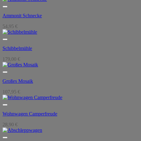
Ammonit Schnecke
54,95
€
Schibbelmühle
179,00
€
Großes Mosaik
107,95
€
Wohnwagen Camperfreude
28,90
€