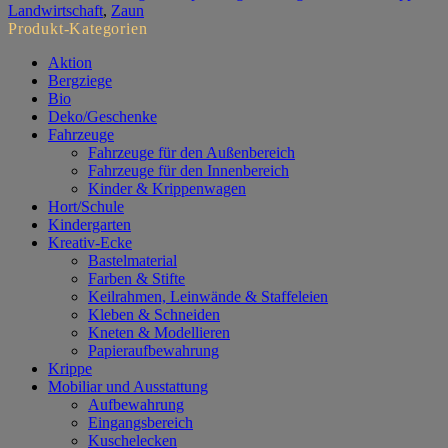
Landwirtschaft
,
Zaun
Produkt-Kategorien
Aktion
Bergziege
Bio
Deko/Geschenke
Fahrzeuge
Fahrzeuge für den Außenbereich
Fahrzeuge für den Innenbereich
Kinder & Krippenwagen
Hort/Schule
Kindergarten
Kreativ-Ecke
Bastelmaterial
Farben & Stifte
Keilrahmen, Leinwände & Staffeleien
Kleben & Schneiden
Kneten & Modellieren
Papieraufbewahrung
Krippe
Mobiliar und Ausstattung
Aufbewahrung
Eingangsbereich
Kuschelecken