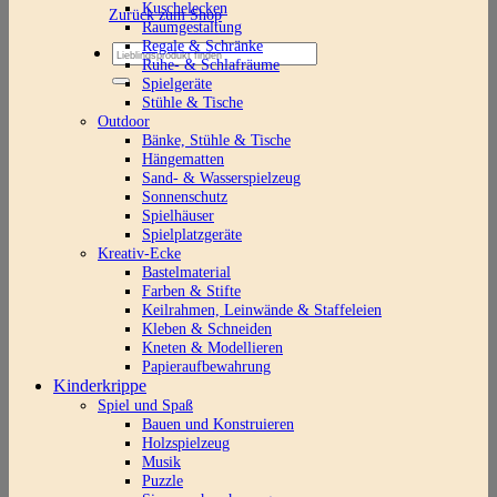
Kuschelecken
Zurück zum Shop
Raumgestaltung
Regale & Schränke
Suchen
Ruhe- & Schlafräume
nach:
Spielgeräte
Stühle & Tische
Outdoor
Bänke, Stühle & Tische
Hängematten
Sand- & Wasserspielzeug
Sonnenschutz
Spielhäuser
Spielplatzgeräte
Kreativ-Ecke
Bastelmaterial
Farben & Stifte
Keilrahmen, Leinwände & Staffeleien
Kleben & Schneiden
Kneten & Modellieren
Papieraufbewahrung
Kinderkrippe
Spiel und Spaß
Bauen und Konstruieren
Holzspielzeug
Musik
Puzzle