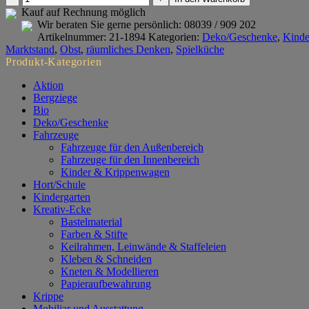
für
Kauf auf Rechnung möglich
Holzobst
Wir beraten Sie gerne persönlich:
08039 / 909 202
groß
Artikelnummer:
21-1894
Kategorien:
Deko/Geschenke
,
Kinde
4er
Marktstand
,
Obst
,
räumliches Denken
,
Spielküche
Set
Produkt-Kategorien
Menge
Aktion
Bergziege
Bio
Deko/Geschenke
Fahrzeuge
Fahrzeuge für den Außenbereich
Fahrzeuge für den Innenbereich
Kinder & Krippenwagen
Hort/Schule
Kindergarten
Kreativ-Ecke
Bastelmaterial
Farben & Stifte
Keilrahmen, Leinwände & Staffeleien
Kleben & Schneiden
Kneten & Modellieren
Papieraufbewahrung
Krippe
Mobiliar und Ausstattung