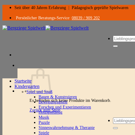
Zum
Seit über 40 Jahren Erfahrung
|
Pädagogisch geprüfte Spielwaren
Inhalt
springen
Persönlicher Beratungs-Service:
08039 / 909 202
Suchen
nach:
Startseite
Kindergarten
Spiel und Spaß
Bauen & Konstruieren
Es befinden sich keine Produkte im Warenkorb.
Bewegungsspiele
Forschen und Experimentieren
Zurück zum Shop
Holzspielzeug
Musik
Suchen
Puzzle
nach:
Sinneswahrnehmung & Therapie
Spiele