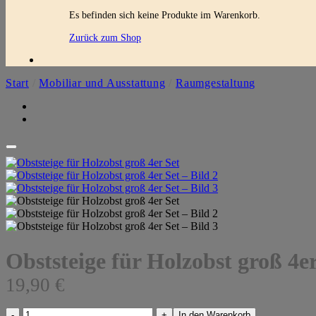
Es befinden sich keine Produkte im Warenkorb.
Zurück zum Shop
Start
/
Mobiliar und Ausstattung
/
Raumgestaltung
Obststeige für Holzobst groß 4er
19,90
€
Obststeige
In den Warenkorb