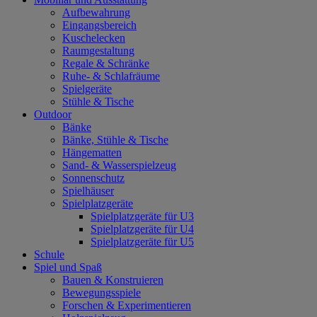
Aufbewahrung
Eingangsbereich
Kuschelecken
Raumgestaltung
Regale & Schränke
Ruhe- & Schlafräume
Spielgeräte
Stühle & Tische
Outdoor
Bänke
Bänke, Stühle & Tische
Hängematten
Sand- & Wasserspielzeug
Sonnenschutz
Spielhäuser
Spielplatzgeräte
Spielplatzgeräte für U3
Spielplatzgeräte für U4
Spielplatzgeräte für U5
Schule
Spiel und Spaß
Bauen & Konstruieren
Bewegungsspiele
Forschen & Experimentieren