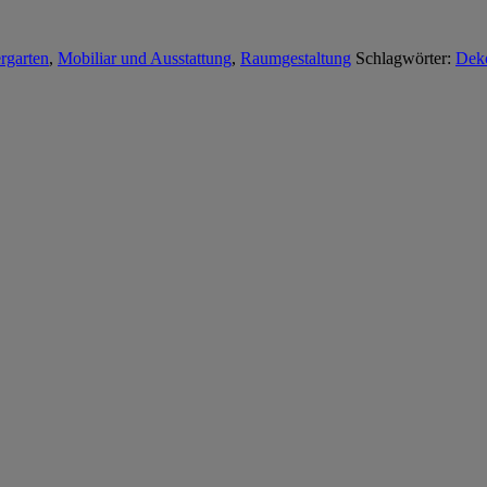
rgarten
,
Mobiliar und Ausstattung
,
Raumgestaltung
Schlagwörter:
Dek