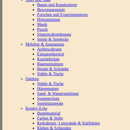
Bauen und Konstruieren
Bewegungsspiele
Forschen und Experimentieren
Holzspielzeug
Musik
Puzzle
Sinneswahrnehmung
Spiele & Spielecke
Mobiliar & Ausstattung
Aufbewahrung
Eingangsbereich
Kuschelecken
Raumgestaltung
Regale & Schränke
Stühle & Tische
Outdoor
Stühle & Tische
Hängematten
Sand- & Wasserspielzeug
Sonnenschutz
Spielplatzgeräte
Kreativ-Ecke
Bastelmaterial
Farben & Stifte
Keilrahmen, Leinwände & Staffeleien
Kleben & Schneiden