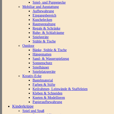
Spiel- und Puppenecke
Mobiliar und Ausstattung
Aufbewahrung
Eingangsbereich
Kuschelecken
Raumgestaltung
Regale & Schränke
Ruhe- & Schlafräume
Spielgeräte
Stühle & Tische
Outdoor
Bänke, Stühle & Tische
Hängematten
Sand- & Wasserspielzeug
Sonnenschutz
Spielhäuser
Spielplatzgeräte
Kreativ-Ecke
Bastelmaterial
Farben & Stifte
Keilrahmen, Leinwände & Staffeleien
Kleben & Schneiden
Kneten & Modellieren
Papieraufbewahrung
Kinderkrippe
Spiel und Spaß