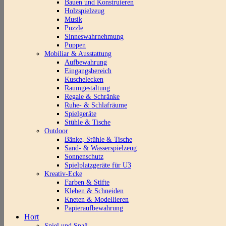
Bauen und Konstruieren
Holzspielzeug
Musik
Puzzle
Sinneswahrnehmung
Puppen
Mobiliar & Ausstattung
Aufbewahrung
Eingangsbereich
Kuschelecken
Raumgestaltung
Regale & Schränke
Ruhe- & Schlafräume
Spielgeräte
Stühle & Tische
Outdoor
Bänke, Stühle & Tische
Sand- & Wasserspielzeug
Sonnenschutz
Spielplatzgeräte für U3
Kreativ-Ecke
Farben & Stifte
Kleben & Schneiden
Kneten & Modellieren
Papieraufbewahrung
Hort
Spiel und Spaß