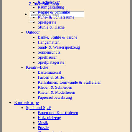
Kuschelecken
Zurück zum Shop
Raumgestaltung
Regale & Schränke
Suchen
Ruhe- & Schlafräume
nach:
Spielgeräte
Stühle & Tische
Outdoor
Bänke, Stühle & Tische
Hängematten
Sand- & Wasserspielzeug
Sonnenschutz
Spielhäuser
Spielplatzgeräte
Kreativ-Ecke
Bastelmaterial
Farben & Stifte
Keilrahmen, Leinwände & Staffeleien
Kleben & Schneiden
Kneten & Modellieren
Papieraufbewahrung
Kinderkrippe
Spiel und Spaß
Bauen und Konstruieren
Holzspielzeug
Musik
Puzzle