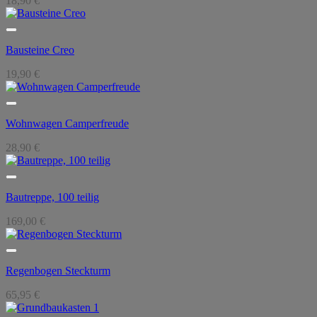
18,90
€
Bausteine Creo
19,90
€
Wohnwagen Camperfreude
28,90
€
Bautreppe, 100 teilig
169,00
€
Regenbogen Steckturm
65,95
€