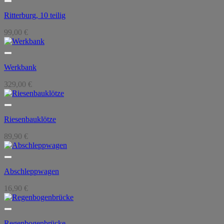
Ritterburg, 10 teilig
99,00
€
Werkbank
329,00
€
Riesenbauklötze
89,90
€
Abschleppwagen
16,90
€
Regenbogenbrücke