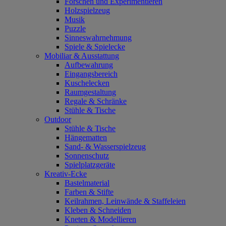
Forschen und Experimentieren
Holzspielzeug
Musik
Puzzle
Sinneswahrnehmung
Spiele & Spielecke
Mobiliar & Ausstattung
Aufbewahrung
Eingangsbereich
Kuschelecken
Raumgestaltung
Regale & Schränke
Stühle & Tische
Outdoor
Stühle & Tische
Hängematten
Sand- & Wasserspielzeug
Sonnenschutz
Spielplatzgeräte
Kreativ-Ecke
Bastelmaterial
Farben & Stifte
Keilrahmen, Leinwände & Staffeleien
Kleben & Schneiden
Kneten & Modellieren