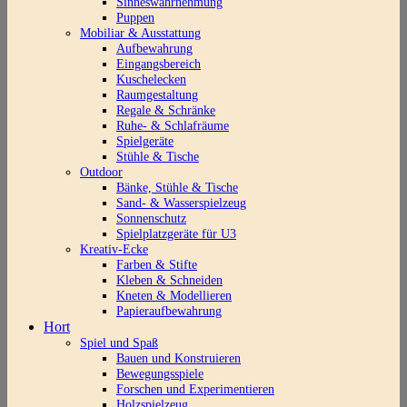
Sinneswahrnehmung
Puppen
Mobiliar & Ausstattung
Aufbewahrung
Eingangsbereich
Kuschelecken
Raumgestaltung
Regale & Schränke
Ruhe- & Schlafräume
Spielgeräte
Stühle & Tische
Outdoor
Bänke, Stühle & Tische
Sand- & Wasserspielzeug
Sonnenschutz
Spielplatzgeräte für U3
Kreativ-Ecke
Farben & Stifte
Kleben & Schneiden
Kneten & Modellieren
Papieraufbewahrung
Hort
Spiel und Spaß
Bauen und Konstruieren
Bewegungsspiele
Forschen und Experimentieren
Holzspielzeug