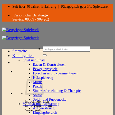
Zum
Seit über 40 Jahren Erfahrung
|
Pädagogisch geprüfte Spielwaren
Inhalt
springen
Persönlicher Beratungs-
Service:
08039 / 909 202
Suchen
Startseite
nach:
Kindergarten
Spiel und Spaß
Bauen & Konstruieren
Bewegungsspiele
Forschen und Experimentieren
Holzspielzeug
Musik
Puzzle
Sinneswahrnehmung & Therapie
Spiele
Spiel- und Puppenecke
Es befinden sich
Mobiliar und Ausstattung
keine Produkte im
Aufbewahrung
Warenkorb.
Eingangsbereich