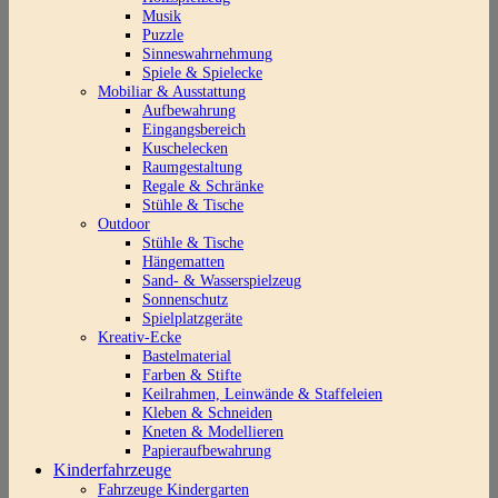
Musik
Puzzle
Sinneswahrnehmung
Spiele & Spielecke
Mobiliar & Ausstattung
Aufbewahrung
Eingangsbereich
Kuschelecken
Raumgestaltung
Regale & Schränke
Stühle & Tische
Outdoor
Stühle & Tische
Hängematten
Sand- & Wasserspielzeug
Sonnenschutz
Spielplatzgeräte
Kreativ-Ecke
Bastelmaterial
Farben & Stifte
Keilrahmen, Leinwände & Staffeleien
Kleben & Schneiden
Kneten & Modellieren
Papieraufbewahrung
Kinderfahrzeuge
Fahrzeuge Kindergarten