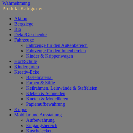
Wahrnehmung
Produkt-Kategorien
Aktion
Bergziege
Bio
Deko/Geschenke
Fahrzeuge
Fahrzeuge für den Außenbereich
Fahrzeuge für den Innenbereich
Kinder & Krippenwagen
Hort/Schule
Kindergarten
Kreativ-Ecke
Bastelmaterial
Farben & Stifte
Keilrahmen, Leinwände & Staffeleien
Kleben & Schneiden
Kneten & Modellieren
Papieraufbewahrung
Krippe
Mobiliar und Ausstattung
Aufbewahrung
Eingangsbereich
Kuschelecken