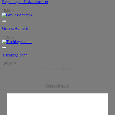
Regenbogen Holzrahmenset
79,90
€
Großes Achteck
71,95
€
Tischkegelbahn
189,00
€
Wir versenden mit
Versandkosten