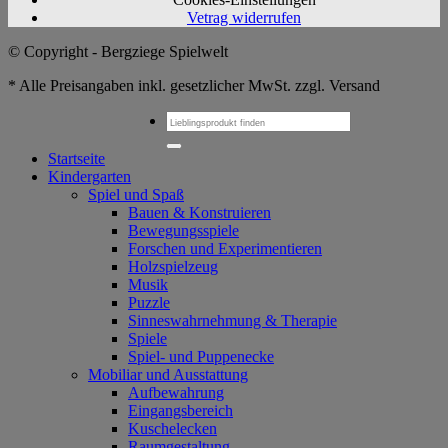
Vetrag widerrufen
© Copyright - Bergziege Spielwelt
* Alle Preisangaben inkl. gesetzlicher MwSt. zzgl. Versand
Suchen
nach:
Startseite
Kindergarten
Spiel und Spaß
Bauen & Konstruieren
Bewegungsspiele
Forschen und Experimentieren
Holzspielzeug
Musik
Puzzle
Sinneswahrnehmung & Therapie
Spiele
Spiel- und Puppenecke
Mobiliar und Ausstattung
Aufbewahrung
Eingangsbereich
Kuschelecken
Raumgestaltung