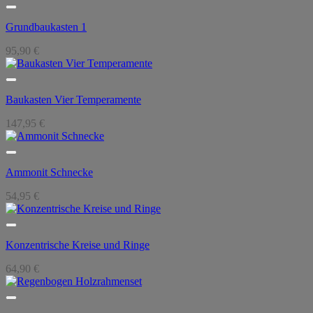
Grundbaukasten 1
95,90
€
Baukasten Vier Temperamente
147,95
€
Ammonit Schnecke
54,95
€
Konzentrische Kreise und Ringe
64,90
€